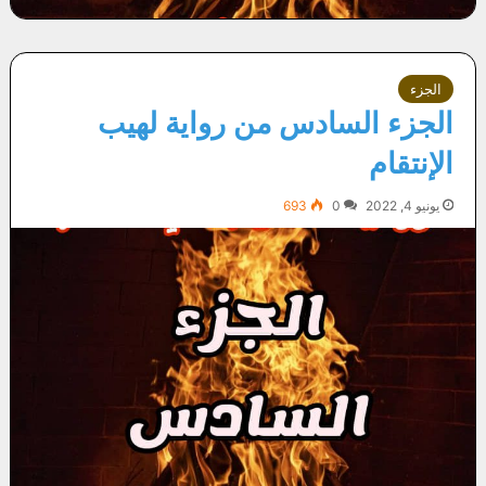
الجزء
الجزء السادس من رواية لهيب
الإنتقام
يونيو 4, 2022
0
693