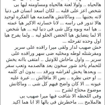
هالحياه .. ولولا لعنة هالحياه ومساومته ليها بى
شخص اعز على قلبه … لكان اسعد انسان فى دنيا
لانه بجنبها …. وماكانتش هالصدمه هيا الفكره لوحيد
هالا تدور فى راسه … لانا خسارته الاكبر هيا عمته
.. هيا امه وبوه وكل شى فى دنيا ليه … هيا شخص
الا لما يتضايق هيا الحضن الحلو ليه .. ولما يفرح هيا
اول وحده تفرحله …
خش صهيب لدار ولقى ميرا راقده على سرير
ومفرشتله لوطه ومخليه ضى سهر وراقده على
سرير … واول ماخاش للاوتيل .. امتفى باانه يخش
للحمام ياخد شور سخون بعد هالصدمه وتعب سفر
… وبعدها يخش لفراشه ويرقد …. بدون اى كلمه
… او حتى نظره .. بس الا ماقالش … عبرة عليه
عيونه … الا كان واضح فيهم كل شى .. وماكانش
موضوع محتاج لشرح ….
وفى اللحظه الا شافت فيها ميرا صهيب بى
هالملامح …. ماخطرش فى بالها الا انا هما اكيد