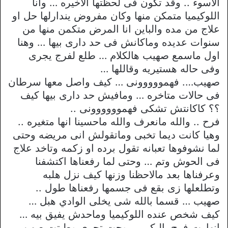
الاسوء .. وقد تكون فى لحظتها الاخيره … وانا
اللوكيميا متمكن منها وكان مفروض يندارلها حل او
علاج من مده والباين انا المرض متكمن منها من
سنوات عديده وماكانش فى حد دارى بيها … وهنا
اول ماسمع صهيب هالكلام … طلع لفرج يجرى
وفى حاله هستيريه وقاللها …
صهيب…. فهمووووونى … كيف واصل معها سرطان
فى حالات متاخره … ومافيش حد دارى بيها كيف
؟؟ كاكانتش تشكى فهموووووونى ..
فرح .. والله مانعرف والله ماحسينا انها متغيره ..
وهيا كانت ديما تخبى وماتقولش انى مريضه وحتى
لما نشوفوها تعبانه تقول برده او زكمه وتاخد علاج
فى الحوش وتم … وحتى لما رفعناها اكتشفنا
وعرفناها بعد مالاحظنا وزنها كيف نزل هلبه
وتطلعلها زى بقع فى جسمها رفعناها طول ..
صهيب … قسما بالله شى يخلى الوادي هبل …
كيف شخص عنده اللوكيميا وماحدش يفيق بيه …
انهارت فرح بالبكى … وجت تجرى وطبتت صهيب