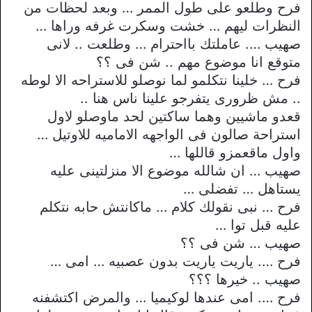
فرح وطلعو على طول الممر … وبعد لحظات من
النظرات ليهم … خشت وسكرت غرفه وراها …
صهيب …. عاملتك بااحترام … وطلعت .. لانى
متوقع انا موضوع مهم .. شن فى ؟؟
فرح … خلينا نتكلمو لما نوصلو للاستراحه الا لوطه
.. مش ظرورى يتفرجو علينا ناس هنا ..
قعدو ماشيين وهما ساكتين لحد ماوصلو لاول
استراحة صالون فى الواجهه الاماميه للاوتيل …
واول ماقعمزو قاللها …
صهيب … ان شالله موضوع الا منزلتينى عليه
يستاهل … تفضلى …
فرح … نبى نقولك كلام … ماكانتش حابه نتكلم
عليه قبل توا …
صهيب … شن فى ؟؟
فرح …. ياريت ياريت بدون عصبيه … امى …
صهيب .. خيرها ؟؟؟
فرح …. امى عندها لوكيميا … والمرض اكتشفنه