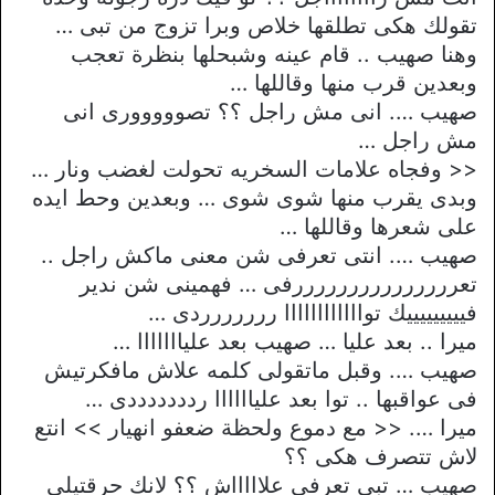
تقولك هكى تطلقها خلاص وبرا تزوج من تبى …
وهنا صهيب .. قام عينه وشبحلها بنظرة تعجب
وبعدين قرب منها وقاللها …
صهيب …. انى مش راجل ؟؟ تصووووورى انى
مش راجل …
<< وفجاه علامات السخريه تحولت لغضب ونار …
وبدى يقرب منها شوى شوى … وبعدين وحط ايده
على شعرها وقاللها …
صهيب …. انتى تعرفى شن معنى ماكش راجل ..
تعرررررررررررررررفى … فهمينى شن ندير
فيييييييييك تواااااااااااا ررررررردى …
ميرا .. بعد عليا … صهيب بعد عليااااااا …
صهيب …. وقبل ماتقولى كلمه علاش مافكرتيش
فى عواقبها .. توا بعد علياااااا ردددددددى …
ميرا …. << مع دموع ولحظة ضعفو انهيار >> انتع
لاش تتصرف هكى ؟؟
صهيب … تبى تعرفى علاااااش ؟؟ لانك حرقتيلى