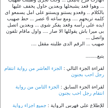
… وهوا قعد يشبحلها وبعدين حاول يخفف عليها
بالكلام .. وقعدو يستنو ويستنو على امل يسمعو اى
كلمه تريحهم …. ومع ساعه 6 عصر … حط صهيب
ايده على رأسه وقعد يفكر شوى … وبعدين اتصل
بى ميرا باش يقوللها الا صار …. واول ماقام تلفون
واتصل …
صهيب … الرقم الدى طلبته مقفل ….
يتبع………
لقراءة الجزء التالي :
الجزء العاشر من رواية انتقام
رجل احب بجنون
لقراءة الجزء السابق :
الجزء الثامن من رواية
انتقام رجل احب بجنون
للإطلاع علي فهرس الرواية :
جميع اجزاء رواية