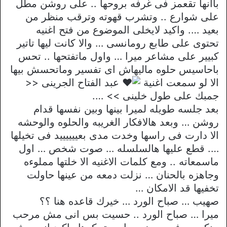
باانها تقعمز فى غرفه بروحها .. على روشن مطل
على شوارع .. وتشرب قهوته وترقب منظر من
بعيد …. واكيد لايخلى الموضوع من فتح اغنيه
تحتوى على طابع رومانسى … والا كانت ليها تاتير
كبيير على مشاعر ميرا … واول ماتفتحها .. تحس
باحاسيس حلوه ماليهاش اى تفسير وماتحسش بيها
الا لو سمعت اغنية
عبد الفتاح الجرينى <<
جمبك على طول خلينى >> ….
بعد جلسه طويله لميرا بينها وبين نفسها قدام
روشن … وبعد هالافكار الغريبه والحلوه والوحشه
الا دارت فى راسها وخدت مدى بعييييييد فى تخيلها
…. قطع عليها هالسلسله … صوت شخص … اول
ماسمعاته .. ومع كلمات الاغنيه الا خلتها مملوءه
وجاهزه بالحنان … نزلت دمعه من عينها حاولت
تخفيها قد الامكان …
صهيب … صباح الورد … خيرك قاعده هنا ؟؟
ميرا … صباح الورد .. حسيت بس انى مش مرحب