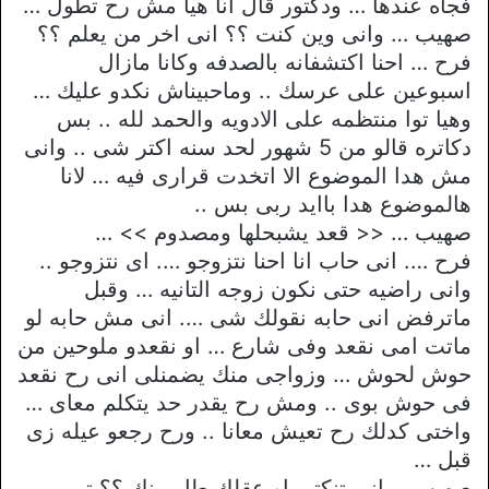
فجاه عندها … ودكتور قال انا هيا مش رح تطول …
صهيب … وانى وين كنت ؟؟ انى اخر من يعلم ؟؟
فرح … احنا اكتشفانه بالصدفه وكانا مازال
اسبوعين على عرسك .. وماحبيناش نكدو عليك …
وهيا توا منتظمه على الادويه والحمد لله .. بس
دكاتره قالو من 5 شهور لحد سنه اكتر شى .. وانى
مش هدا الموضوع الا اتخدت قرارى فيه … لانا
هالموضوع هدا باايد ربى بس ..
صهيب … << قعد يشبحلها ومصدوم >> …
فرح …. انى حاب انا احنا نتزوجو …. اى نتزوجو ..
وانى راضيه حتى نكون زوجه التانيه … وقبل
ماترفض انى حابه نقولك شى …. انى مش حابه لو
ماتت امى نقعد وفى شارع … او نقعدو ملوحين من
حوش لحوش … وزواجى منك يضمنلى انى رح نقعد
فى حوش بوى .. ومش رح يقدر حد يتكلم معاى …
واختى كدلك رح تعيش معانا .. ورح رجعو عيله زى
قبل …
صهيب … انى تنكتى او عقلك طار منك ؟؟ تى