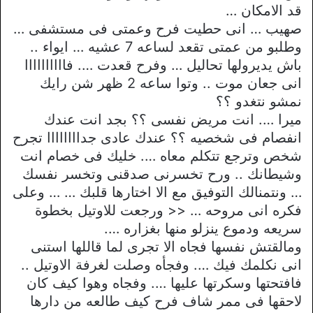
قد الامكان …
صهيب … انى حطيت فرح وعمتى فى مستشفى …
وطلبو من عمتى تقعد لساعه 7 عشيه … ايواء ..
باش يديرولها تحاليل … وفرح قعدت …. فاااااااااا
انى جعان موت .. وتوا ساعه 2 ظهر شن رايك
نمشو نتغدو ؟؟
ميرا …. انت مريض نفسى ؟؟ بجد انت عندك
انفصام فى شخصيه ؟؟ عندك عادى جداااااااا تجرح
شخص وترجع تتكلم معاه …. خليك فى خصام انت
وشيطانك .. ورح تخسرنى صدقنى وتخسر نفسك
… ونتمنالك التوفيق مع الا اختارها قلبك … … وعلى
فكره انى مروحه … << ورجعت للاوتيل بخطوة
سريعه ودموع ينزلو منها بغزاره ….
ومالقتش نفسها فجاه الا تجرى لما قاللها استنى
انى نكلمك فيك …. وفجأه وصلت لغرفة الاوتيل ..
فافتحتها وسكرتها عليها …. وفجاه وهوا كيف كان
لاحقها فى ممر شاف فرح كيف طالعه من دارها