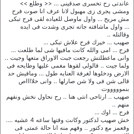
عاندتى رح تخسرى صدقينى … << وطلع >>
ومشى يجرى زى مهبول لانا عرف انا صوت فرح
مش مريح … واول ماوصل للعياده لقى فرح تبكى
… واول ماشافته جاته تجرى وشدت فى ايده
وقالتله ..
صهيب … خيرك فرح علاش تبكى …
فرح … امى والله كانت مافيها شى لما طلعت …
وانى ماعطلتش رجعت جبت الاوراق متعها وجيت ..
ولما جيت .. قالولى لقوها مغمى عليها وطايحه فى
الارض ودخلوها لغرفة العنايه طول … ومافيش حد
قالى شن فى ولا شن صارلها .. وانى خلااااص
بنموووووت
صهيب .. ارتاحى انتى هنا .. رح نحاول نخش ونفهم
منهم ..
فرح … اوك …
خش صهيب لدكتور وكانت وقتها ساعه 4 عشيه ….
وقعمز مع دكتور .. وفهم منه انا حالة عمتى فى