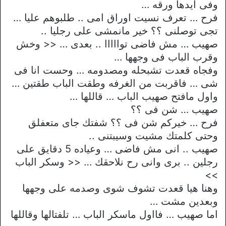
وفى ايدها ورقه …
فرح … تعرف نسيت اوراق امى .. طلبوهم عليا …
تجى توصلنى ؟؟ خير مانمشى على رجليا ..
صهيب … مش فاضى توااااا .. بعدى … << وخش
وقرب الباب فى وجهها …
وفجاه قعدت تشبحله ومصدومه … وحست انا فى
شى … فاقربت من الغرفه وطقت الباب طقتين …
واول مافتح صهيب الباب … قاللها …
صهيب … شن فى ؟؟
فرح … خيركم شن فى ؟؟ شفتك جاى متعفلق
وحتى كلمتك مشيت وسيبتنى ..
صهيب .. انى مش فاضى … وعياده 5 دقايق على
رجلين .. برى وانى رح نلاحقك … << وسكر الباب
>>
وهنا هيا قعدت تشوف شوى وصدمه على وجهها
وبعدين مشت …
اما صهيب … فااول ماسكر الباب … تلفتالها وقاللها