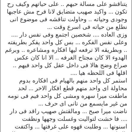
يتناقشو على مسالة حبهم .. على حياتهم وكيف رح
تكون … واكيد صهيب متضايق لانا فرح مش عاجبها
وجودى وحياته .. وحاولت تناقشه فى موضوع انى
نطلع من حياته فى اسرع وقت …
وزى العاده …. شخصين اجتمع وفى نفس دار ….
وعلى نفس الفكره … بس كل واحد يفكر بطريفته
.. وبطريقه الا ترفعه ليها افكاره ومشاعره .. وبرغم
الهدوء الا كان مجتاح الغرفه .. الا انا كان عكس
صراع وضج هالا فى داخل عقل كل واحد فيهم ..
اقلها فى اللحظه هيا ….
استمر كل واحد منهم بالهيام فى افكاره بدوم
محاولة اى واحد منهم قطع افكار الاخر … لحد
ماطفت ميرا سهره ومشى كل واحد فيم فى نومه
من غير مايسمع من تانى اى حرف …
ناضت ميرا صبح … ومالقتش صهيب راقد فى دار
…. فا خشت لتواليت وغسلت وجهها ونظفت
اسنونها … وطلبت قهوه على غرفتها … واكتفت