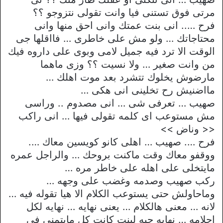
مرتى فوق تستنى فيا وانت تقولى نتزوجو ؟؟
فرح ….. انى بنت عمتك وانى احق منها وانى
محتاجاتك … ولو مش على خاطرى … فااقلها جى
الوقت الا ترد فيه جميل لامى وبوى على داروه فيك
من وانت صغير … ولا نسيت ؟؟ وزى ماهما
مارضوش يخلوك تتشرد بعد موت اهلك …
مااضنيش رح تخلينى انى هكى …
صهيب … تعرفى شى … انى مصدوم .. وراسى
مش مستوعب اى كلمه تقولى فيها … انى راكب
<< وناض >>
فرح …. صهيب … اهلى كانو كويسين معاك ….
ووقفو معاك وقت ماكنت بروحك … والراجل عمره
مايتخلى على اهله على خاطر مره …
ركب صهيب وصدمه وغضب على وجهه …
وماحاولش حتى يستوعب الكلام الا هيا تقوله فيه …
لانه … معنى هالكلام … يعنى نهايه … نهايه لكل
احلامه … نهايه حبه لبنت كانت كل مايتمنى فى