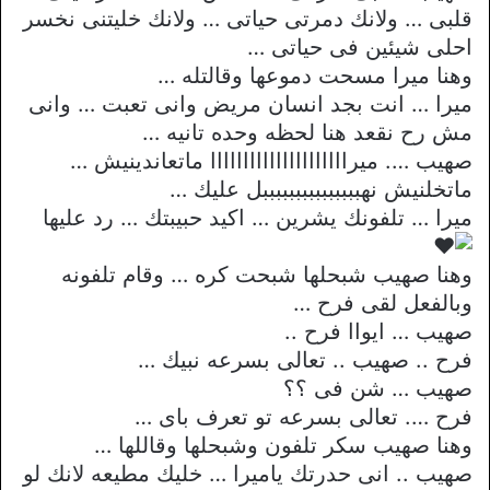
قلبى … ولانك دمرتى حياتى … ولانك خليتنى نخسر
احلى شيئين فى حياتى …
وهنا ميرا مسحت دموعها وقالتله …
ميرا … انت بجد انسان مريض وانى تعبت … وانى
مش رح نقعد هنا لحظه وحده تانيه …
صهيب …. ميرااااااااااااااااااااا ماتعاندينيش …
ماتخلنيش نهبببببببببببببببل عليك …
ميرا … تلفونك يشرين … اكيد حبيبتك … رد عليها
وهنا صهيب شبحلها شبحت كره … وقام تلفونه
وبالفعل لقى فرح …
صهيب … ايواا فرح ..
فرح .. صهيب .. تعالى بسرعه نبيك …
صهيب … شن فى ؟؟
فرح …. تعالى بسرعه تو تعرف باى …
وهنا صهيب سكر تلفون وشبحلها وقاللها …
صهيب .. انى حدرتك ياميرا … خليك مطيعه لانك لو