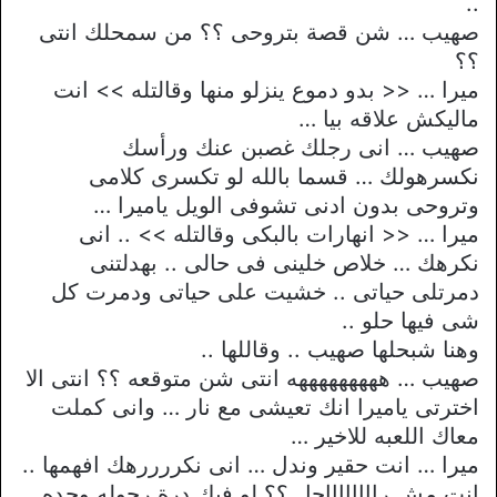
..
صهيب … شن قصة بتروحى ؟؟ من سمحلك انتى
؟؟
ميرا … << بدو دموع ينزلو منها وقالتله >> انت
ماليكش علاقه بيا …
صهيب … انى رجلك غصبن عنك ورأسك
نكسرهولك … قسما بالله لو تكسرى كلامى
وتروحى بدون ادنى تشوفى الويل ياميرا …
ميرا … << انهارات بالبكى وقالتله >> .. انى
نكرهك … خلاص خلينى فى حالى .. بهدلتنى
دمرتلى حياتى .. خشيت على حياتى ودمرت كل
شى فيها حلو ..
وهنا شبحلها صهيب .. وقاللها ..
صهيب … هههههههههه انتى شن متوقعه ؟؟ انتى الا
اخترتى ياميرا انك تعيشى مع نار … وانى كملت
معاك اللعبه للاخير …
ميرا … انت حقير وندل … انى نكررررهك افهمها ..
انت مش رااااااااجل ؟؟ لو فيك درة رجوله وحده