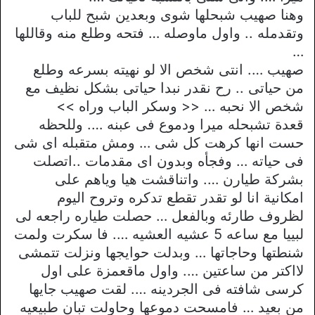
وهنا صهيب شبحلها شوى وبعدين شبح للباب
وتقدمله .. واول ماوصله … فتحه وطلع منه وقاللها
…
صهيب …. انتى شخص الا لو نهيته بسرعه وطلع
من حياتى .. رح نقدر نبدا حياتى بشكل نظيف مع
شخص الا نحبه … << وسكر الباب وراه >>
قعدة تشبحله ميرا ودموع فى عبنه …. وللحظه
حست انها كرهت كل شى … ومش متقبله اى شى
فى حياته … وفجأه وبدون اى مقدمات ..اتصلت
بشركة طيارن …. واتناقشت هيا وياهم على
امكانية انا لو تقدر تقطع تدكره وتروح اليوم
لظروف طارئه وبالفعل … حصلت طياره راجعه لى
لبييا مع ساعه 5 عشيه العشيه …. فا سكرت ولمت
شنطتها وحاجاتها … وبدلت حوايجها ونزلت تتمشى
لااكتر من ساعتين …. واول ماقعمزة على اول
كرسى شافته فى الجردينه …. لقت صهيب جايها
من بعيد … فامسحت دموعها وحاولت تبان طبيعيه