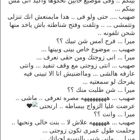
بينكم .. وفى موضيع حابين تحكوها واكيد انى مش
بينكم …
صهيب …. حتى ولو فى .. هدا مايمنعش انك تنزلى
وتتمشى … .. وتلفت وفتح شناطته باش ياخد منها
شحن تلفونه ..
ميرا … فرح امس شن تبيك ؟؟
صهيب … موضوع خاص بينى وبينها …
ميرا … انى زوجتك ومن حقى نعرف …
صهيب … انتى زوجتى مع وقف تنفيد … وانتى
عارفه هالشى … ومااضنيش انا الا تبينى فيه
يفرحك لو سمعتيه …
ميرا … شن طلبت منك ؟؟
صهيب … هههههههههه مصره تعرفى .. ماشى ..
عرضت عليا الزواج ببساطه .. ارتحتى
ميرا … وانت ؟؟
صهيب … ههههههه علاش لا .. بنت خالى ونحبها ..
وحلمت طول عمرى تكون زوجتى …
ميرا …. وانى شنى بالنسبه لحياتك ….