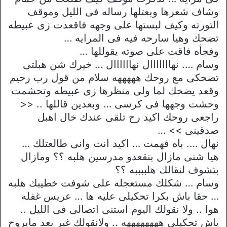
وشاف شعرها وبعتلها رساله فى الليل وموقف
التورته وكيف لبستها على وجهه فاقعدت زى عبيطه
تضحك وهيا سارحه فيه فى المرايه …
وفجأه فاقت على صوته يقوللها …
وسام …. نهااااااال نهاااااال … خيرك شن هبلتى
تضحكى مع روحك هههههه سلام من قول رب رحيم
وقعد يضحك لما ولى منظرها زى عبيطه وتحشمت
وحشت وجهها فى كرسى … وبعدين قاللها .. <<
راجعى روحك اكيد رح تلقى عندك خال اهبل
صدقينى >> …
نهال …. باه فهمت … اكيد انت وانى طالعتلك …
هيا شنى مازال بنقعدو مدرسين هلبه ؟؟ ومازال
بتشوف لنقالك هلببببه ؟؟
وسام … شكلك مستعجله على شوفت خطيبك هلبه
… حقا باش بكرا تحكيلى عليه ها … عريس غفله
هوا .. ولا نقولك اليوم استنى اتصالى فى الليل ..
باش تحكيلى ههههههههه .. ولانقولك غير بعد مايروح