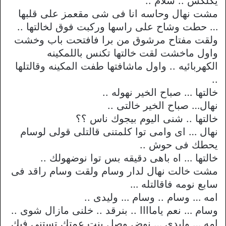
يكلكس .. سلام ..
مشت نهال وحاسه انا فى شى مقعمز على قلبها
… حطت وشاح على راسها وركبت فوق لخالتها ..
ولقت مفتاح مرشوق من برا فافتحت باب وخشت
واول ماخشت لقت خالتها تكنس باللمكينه
الكهربائيه .. واول ماشافتها طفت المكينه وقالتلها
..
خالتها … صباح الخير نهوله ..
نهال… صباح الخير خالتى ..
خالتها .. شنى اليوم بيجوك ناس ؟؟
نهال … اى وامى توا كلمتنى قالتلى قولى لوسام
يحطك فى حوش ..
خالتها … اه باهى دقيقه بس توا نوضهولك ..
مشت خالت نهال لدار وسام ولقت وسام راقد فى
سابع نومه فاقالتله …
امه … وسام .. وسام … وليدى ..
وسام … نعم ياماااا .. بنرقد .. خلنى مازال شوى ..
امه … وليدى … نوض وصل بنت عمتك تستنى فيك