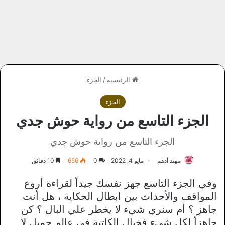
الرئيسية
/
الجزء
الجزء
الجزء التاسع من رواية حوش جدي
الجزء التاسع من رواية حوش جدي
مهند أدهم
مايو 4, 2022
0
656
10 دقائق
وفي الجزء التاسع جهز نفسك جيداً لقراءة أروع
المواقف والأحداث بين ابطال الحكاية ، هل أنت
جاهز ؟ أم سنري شيء لا يخطر علي البال ؟ كن
جاهزاً لكل شيء فخيال الكاتبة في عالم جميل لا