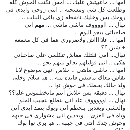
امها … ماعبيتش عليك … امس نكتت الحوش كله
وطلعت كل شى ومسحته .. انتى روحى وابدى فى
روحك بس وخليك ناشطه زى باقى البنات ..
نهال … ااووووف ماشى ماشى … مهم انى
صاحباتى بيجو اليوم ..
امها … علاااااش ولاضرورى هما فى كل معمعه
خاشين ؟؟
نهال… امى قلتلك معاش تتكلمى على صاحباتى
هكى .. انى قولتلهم تعالو نبيهم يجو ..
امها … ماشى ماشى .. خلاص انهى موضوع لانا
نقاش معاك مافيش فايده منه .. هيا سلام وخلى
ولد خالك يحطك فى حوش توا ..
نهال … دقيقه بس علاش انتم ماتخطموش عليا؟؟
نهال … اوووووف عاد انى بنطلع بنجيب الحلو
والعشى وبعدين بنخطم انى وبوك بنمد ايدى انى
وياه فى العزى .. وبعدين انى مشوارى فى جيهه
وحوش جدك انتى فى جيهه .. هيا برى توا بوك