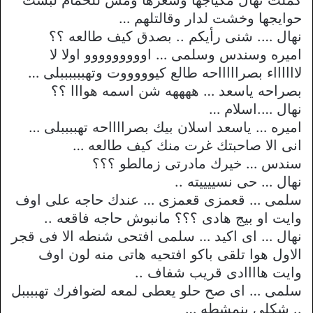
حوايجها وخشت لدار وقالتلهم …
نهال …. شنى رأيكم .. بصدق كيف طالعه ؟؟
اميره وسندس وسلمى … اووووووووو اولا لا
لااااااء بصراااااحه طالع كيوووووت وتهببببببلى …
بصراحه ياسعد … ههههه شن اسمه هوااا ؟؟
نهال ….اسلام …
اميره … ياسعد اسلان بيك بصرااااحه تهببببلى …
انى الا صاحبتك غرت منك كيف طالعه …
سندس … خيرك مادرتى زمالطو ؟؟؟
نهال … حى نسييييته ..
سلمى … قعمزى قعمزى … عندك حاجه على اوف
وايت او بيج هادى ؟؟؟ مانبوش حاجه فاقعه ..
نهال … اى اكيد … سلمى افتحى شنطه الا فى قجر
الاول هوا تلقى باكو افتحيه هاتى منه لون اوف
وايت هاااادى قريب شفاف ..
سلمى … اى صح حلو يعطى لمعه لضوافرك تهببببل
.. شكلى بنمشطه …