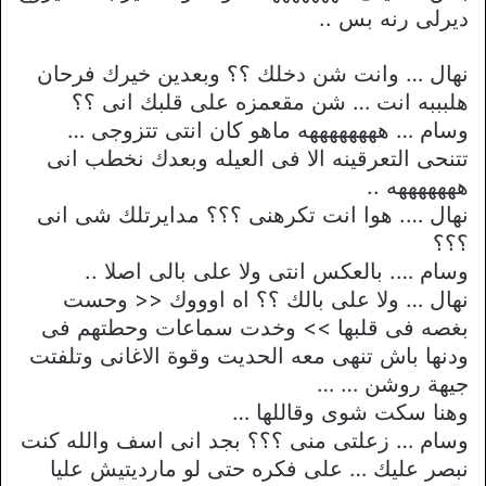
ديرلى رنه بس ..
نهال … وانت شن دخلك ؟؟ وبعدين خيرك فرحان
هلبببه انت … شن مقعمزه على قلبك انى ؟؟
وسام … ههههههههه ماهو كان انتى تتزوجى …
تتنحى التعرقينه الا فى العيله وبعدك نخطب انى
هههههههه ..
نهال …. هوا انت تكرهنى ؟؟؟ مدايرتلك شى انى
؟؟؟
وسام …. بالعكس انتى ولا على بالى اصلا ..
نهال … ولا على بالك ؟؟ اه اوووك << وحست
بغصه فى قلبها >> وخدت سماعات وحطتهم فى
ودنها باش تنهى معه الحديت وقوة الاغانى وتلفتت
جيهة روشن … …
وهنا سكت شوى وقاللها …
وسام … زعلتى منى ؟؟؟ بجد انى اسف والله كنت
نبصر عليك … على فكره حتى لو مارديتيش عليا