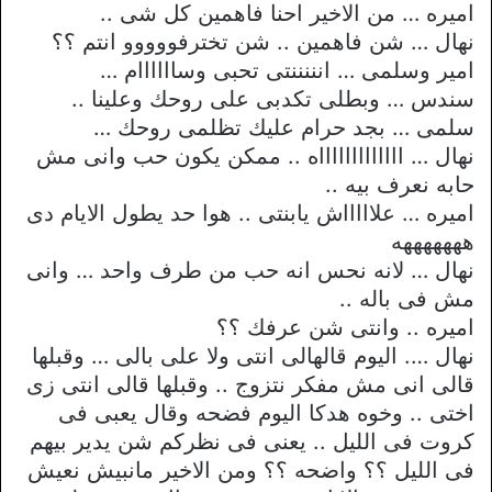
اميره … من الاخير احنا فاهمين كل شى ..
نهال … شن فاهمين .. شن تخترفووووو انتم ؟؟
امير وسلمى … انننننتى تحبى وساااااام …
سندس … وبطلى تكدبى على روحك وعلينا ..
سلمى … بجد حرام عليك تظلمى روحك …
نهال … اااااااااااااه .. ممكن يكون حب وانى مش
حابه نعرف بيه ..
اميره … علاااااش يابنتى .. هوا حد يطول الايام دى
هههههههه
نهال … لانه نحس انه حب من طرف واحد … وانى
مش فى باله ..
اميره .. وانتى شن عرفك ؟؟
نهال …. اليوم قالهالى انتى ولا على بالى … وقبلها
قالى انى مش مفكر نتزوج .. وقبلها قالى انتى زى
اختى .. وخوه هدكا اليوم فضحه وقال يعبى فى
كروت فى الليل .. يعنى فى نظركم شن يدير بيهم
فى الليل ؟؟ واضحه ؟؟ ومن الاخير مانبيش نعيش