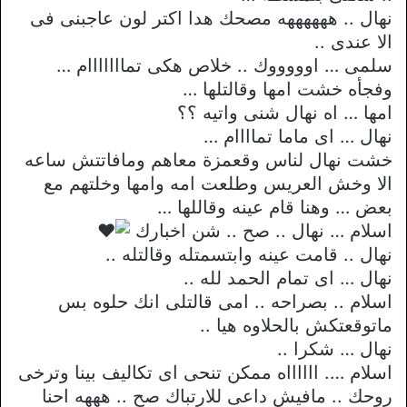
نهال .. ههههههه مصحك هدا اكتر لون عاجبنى فى
الا عندى ..
سلمى … اوووووك .. خلاص هكى تمااااااام …
وفجأه خشت امها وقالتلها …
امها … اه نهال شنى واتيه ؟؟
نهال … اى ماما تماااام …
خشت نهال لناس وقعمزة معاهم ومافاتتش ساعه
الا وخش العريس وطلعت امه وامها وخلتهم مع
بعض … وهنا قام عينه وقاللها …
اسلام … نهال .. صح .. شن اخبارك
نهال .. قامت عينه وابتسمتله وقالتله ..
نهال … اى تمام الحمد لله ..
اسلام .. بصراحه .. امى قالتلى انك حلوه بس
ماتوقعتكش بالحلاوه هيا ..
نهال … شكرا ..
اسلام …. ااااااه ممكن تنحى اى تكاليف بينا وترخى
روحك .. مافيش داعى للارتباك صح .. هههه احنا