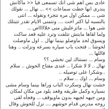
عادى بس اهم شى انك تسمعى فيا << ماكانش
يندرى انها حطت سماعات >> … نهال … نقولك
شى … ممكن اول مره نتجرء ونقوله … انتى
بالنسبه ليا اكتر اخت …. ونتمنى الايام تقدر تتبتلك
شى هوا … ماتزعليش منى خلاااااص …
ولما لقاها مابتش تتلفت وترد عليه قعد ساكت
ويسوق لحد ماوصلو بينما نهال .. اول ماوصلت
لحوشا .. فتحت باب سياره بسرعه ونزلت .. وهنا
قاللها …
وسام … نستناك لين تخشى ؟؟
نهال .. لا لا شكرا .. عندى مفتاح الحوش .. سلام
..وشكرا على توصيله ..
وسام … اوك .. سلام ..
خشت نهال وسكرت الباب وراها بينما وسام مشى
بسياره وكمل طريقه وقعد يلود من مكان لمكان
ومن جيهه لجيهه بدون ماويوقف … وفجأه لقى
روحه مدرس قدام حوشهم …. نزل للحوش وقال