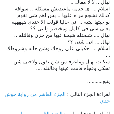
نهال .. لا لا معاك ..
اسلام … اى خدمه ماعنديش مشكله .. سواقه
كدلك نشجع مراه عليها .. بس اهم شى تقوم
بواجبتها بيتيه .. انى حاليا قولت الا عندى هههههه
يعنى سى فى كامل ومختصر وانتى ؟؟
نهال …. شبحتله شبحة فيها من حزن وقالتله ..
نهال … انى شنى ؟؟
اسلام … احكيلى على روحك وشن حابه وشروطك
…
سكتت نهال وماعرفتش شن تقول ولاحتى شن
تحكى وفجأه قامت عينها وقالتله ….
يتبع………..
لقراءة الجزء التالي :
الجزء العاشر من رواية حوش
جدي
لقراءة الجزء السابق :
الجزء الثامن من رواية