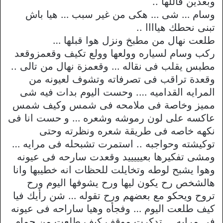
وبعدين قاللها ..
وسام … شى … هكى من غير سبب … هيا باش
تبنى نحطك هياااا ..
طلعت نهال من مطبخ ونزل هوا قبلها …
ركب وسام لسياره وولعها وولع تكيف وقعمزوقعد
مطبس يقلب فى نقاله … وقعمزة نهال من تالى ..
وقعدة تراقب فى تصرفاته وتشوف لعيونه من
المرايه القداميه …. وحست اليوم بدات فيه شى
مميز وخاصة فى ملامحه فى شمس وكيف شمس
عاكسه على لون رموشه وشعره … و حست انا فى
نكهه خاصه فى طريقة شعره ونظرته وحتى
توكيشته وحواجبه .. استمرت تشبحله فى مرايه …
ومشى تفكيرها بعيييييد وقعدت سارحه فى عيونه
وهوا يشبح لوطه وتخايلت للحظات انه خطيبها وانا
هالشخص رح يكون ليها ورح يشوفها اليوم ورح
تروح ويحكو مع بعضهم ورح تقوله … شن رأيك فيا
كيف طلعت اليوم … وفجأه وهيا ساراحه فى عيونه
فى مرايه … تدكرت موقف كيف طلعت من حمام