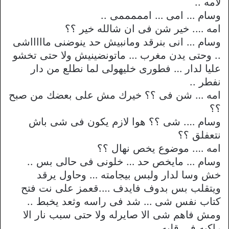
لامه ..
وسام … امى … امممممى ..
امه …. خير شن فى ان شالله خير ؟؟
وسام … انى بنرقد ومانبيش حد ينوضنى ماااااشى
.. وحتى يدن مغرب … ماتونضينيش ولا حتى تخشو
عليا لدار … فطورى خليهولى لما نطلع من دار
نفطر ..
امه … شن فى ؟؟ خيرك مش على بعضك من صبح
؟؟
وسام …. شى ؟؟ هوا لازم يكون فى شى باش
نتعفلق ؟؟
امه …. موضوع يخص نهال ؟؟
وسام … مايخص حد … خلونى فى حالى بس ..
خش وسا لدار ولبس بيجامته … وحاول يرقد
ويتقلب بس بدوف فايدف ….قعمز على نت فتح
كتاب نفس شى … شد فى راسه وثعد يخبط ..
ومش فاهم شى الا صايرله ولا حتى سبب نار الا
راكبه فى قلبه …