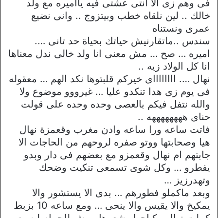
فى وهم زى الا انتى عشتى فيه يااميره مع ولد
خالك .. لين نلقاه خطب وبيتزوج .. وانى نضيع
عمرى ونستناه
سندس ..ماتقارنيش حياتك بحياة حد تانى ….
اميره … صح … مش معنى انا ولد خالى ندل معناها
انا كل الولاد زيه ..
نهال …. ااااااااى خيركم قلبتوها نكد الهم … معقوله
فى يوم زى هدا تنكدو عليا … غيرووو موضوع ولا
والله نتفل فيكم بالعصى وحده وحده على قولت
حناى ههههههههه ..
فاتت ساعه ورا ساعه وادن مغرب وقعمزة نهال
هيا وصحابتها ووتو صفره لروحهم من الحاجات الا
جابتهم ام نهال وقعمزو مع بعضهم فى دار وبدو
يفطرو … وكل شوى تسمعى تنكيت وضحك
وتهدرزيز …
وبعد ماكملو فطورهم … بدى الا يستشور والا
يمكيخ والا يقيس والا ينحى … ومع ساعه 10 بزبط
كملت نهال مكياجها وشعرها ومش للحمام لبست