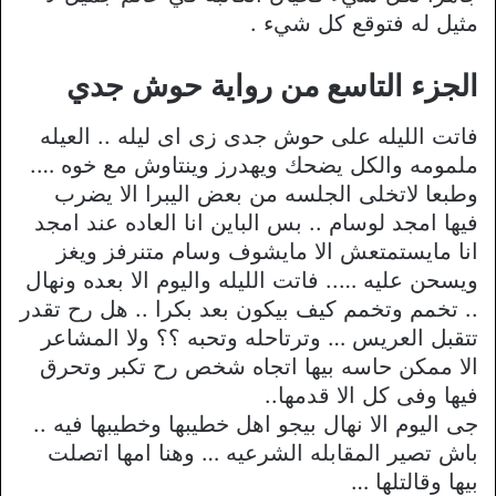
مثيل له فتوقع كل شيء .
الجزء التاسع من رواية حوش جدي
فاتت الليله على حوش جدى زى اى ليله .. العيله
ملمومه والكل يضحك ويهدرز وينتاوش مع خوه ….
وطبعا لاتخلى الجلسه من بعض اليبرا الا يضرب
فيها امجد لوسام .. بس الباين انا العاده عند امجد
انا مايستمتعش الا مايشوف وسام متنرفز ويغز
ويسحن عليه ….. فاتت الليله واليوم الا بعده ونهال
.. تخمم وتخمم كيف بيكون بعد بكرا .. هل رح تقدر
تتقبل العريس … وترتاحله وتحبه ؟؟ ولا المشاعر
الا ممكن حاسه بيها اتجاه شخص رح تكبر وتحرق
فيها وفى كل الا قدمها..
جى اليوم الا نهال بيجو اهل خطيبها وخطيبها فيه ..
باش تصير المقابله الشرعيه … وهنا امها اتصلت
بيها وقالتلها …