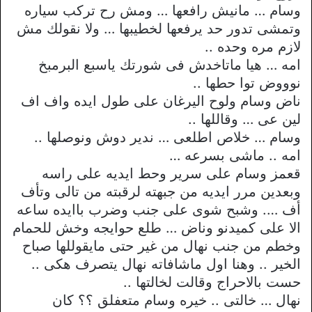
وسام … مانيش رافعها … ومش رح تركب سياره
وتمشى تدور حد يرفعها لخطيبها … ولا نقولك مش
لازم مره وحده ..
امه … هيا ماتاخدش فى شورتك ياسبع البرمبخ
نوووض توا حطها ..
ناض وسام ولوح اليرغان على طول ايده واف اف
لين عى … وقاللها ..
وسام … خلاص اطلعى … ندير دوش ونوصلها ..
امه .. ماشى بسرعه …
قعمز وسام على سرير وحط ايديه على راسه
وبعدين مرر ايديه من جبهته لرقبته من تالى وتأف
أف …. وشبح شوى على جنب وضرب باايده ساعه
الا على كميدنو وناض … طلع حوايجه وخش للحمام
وخطم من جنب نهال من غير حتى مايقوللها صباح
الخير .. وهنا اول ماشافاته نهال يتصرف هكى ..
حست بالاحراج وقالت لخالتها ..
نهال … خالتى .. خيره وسام متعفلق ؟؟ كان