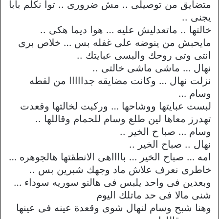
متضايق من توصيلى .. مش ضرورى .. توا نكلم بابا
يجنى ..
خالتها .. ماتعدليش عليه … هوا ديما هكى ..
مايحبش من ينوضه على غفله بس … خلاص برى
انتى وتى روحك والبسى عبايتك ..
نهال … ماشى ماشى خالتى ..
نزلت نهال … وكانت مضايقه جدااااا من لقطه
وسام …
لبست عبايتها ووشاحها … وركبت لخالتها وقعدت
تهدرز معاها لين طلع وسام للحمام وقاللها ..
وسام … صبا ح الخير ..
نهال .. صباح الخير ..
امه … صباح الخير … بااااهى الانطقتها هالجوهره …
خاطرى نعرف علاش ماد وجهك شبرين بس ..
وبعدين فى واحد يلبس فى هالنو سوريه سوداء …
شنى مالا فى حد ماتلك اليوم
وهنا شبح وسام لنهال شوى وقعدة عينه فى عينها