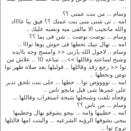
..
وسام … من بنت عمتى ؟؟
امه .. تى شنى منى بنت عمتك ؟؟ فيق بيا عااااد
والله مانجيب الا مالقى ميه ونصبه عليك ..
وسام … نوضت نوضت .. شن فى يما ؟؟
امه … نهال تبيك تحطها فى حوش بوها توااا ..
وسام .. لاحول الله ياربى << وامسح وجه باايده
وشبح لساعته وقاللها >>…. ساعه 10 .. علاش من
توا << رجع رقد وقاللها .. قوليلها بعد صلاة ظهر توا
نوض ونحطها ..
امه … نووووض توا .. حطها … خلى بنت تلحق تدير
على عمرها شى قبل مايجو ناس ..
وفجأه تلفت وشبحلها شبحة استغراب وقاللها …
وسام … من ناس ؟؟
امه .. خطيبها وامه … بيجو يشوفو نهال وخطيبها
بيجى يشوفها الرؤيه الشرعيه … والبنت امها قالتلها
تروح توا ..