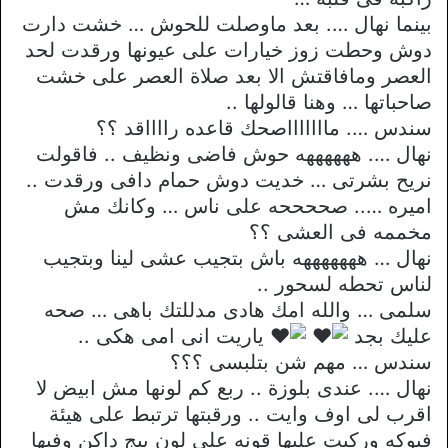
بينما نهال …. بعد ماوصلت للحوش … خشت دارت
دوش وحطت زوز خيارات على عيونها ورقدت لحد
العصر ومافاقتش الا بعد صلاة العصر على خشت
صاحباتها … وهنا قالولها ..
سندس …. ماااااااصحك قاعده رااااقد ؟؟
نهال …. ههههههه حوش فاضى ونظيف .. فاقولت
نريح بشرتى … خديت دوش حمام دافى ورقدت ..
اميره ….. صححححه على ناس … وكانك مش
مخممه فى العشى ؟؟
نهال … هههههههه باش بتجيب عشى لينا وبتجيب
لناس تحطه لسحور ..
سلمى … والله امك هادى مدللتك باهى … صحه
عليك بجد
ياريت انى امى هكى ..
سندس … مهم شن بتلبسى ؟؟؟
نهال …. عندى بلوزة .. ربع كم لونها مش ابيض لا
اقرب لى اوف وايت .. ورقبتها ترتبط على هيئة
فيوكه وركبت عليها قونه على لون بيج داكن وفيها