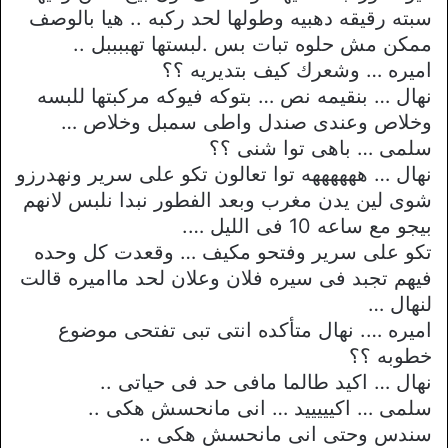
سبته رقيقه دهبيه وطولها لحد ركبه .. هيا بالوصف
ممكن مش حلوه تبات بس .لبستها تهببببل ..
اميره … وشعرك كيف بتديريه ؟؟
نهال … بنقيمه نص … بتوكه فيوكه مركبتها للبسه
وخلاص وعندى صندل واطى سمبل وخلاص …
سلمى … باهى توا شنى ؟؟
نهال … ههههههه توا تعالون تكو على سرير ونهدرزو
شوى لين يدن مغرب وبعد الفطور نبدا نلبس لانهم
بيجو مع ساعه 10 فى الليل ….
تكو على سرير وفتحو مكيف … وقعدت كل وحده
فيهم تجبد فى سيره فلان وعلان لحد مااميره قالت
لنهال …
اميره …. نهال متأكده انتى تبى تفتحى موضوع
خطوبه ؟؟
نهال … اكيد طالما مافى حد فى حياتى ..
سلمى … اكيييييد … انى مانحسش هكى ..
سندس وحتى انى مانحسش هكى ..