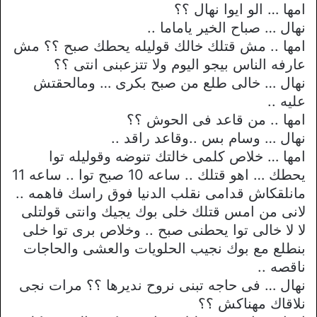
امها … الو ايوا نهال ؟؟
نهال … صباح الخير ياماما ..
امها .. مش قتلك خالك قوليله يحطك صبح ؟؟ مش
عارفه الناس بيجو اليوم ولا تتزعبنى انتى ؟؟
نهال … خالى طلع من صبح بكرى … ومالحقتش
عليه ..
امها .. من قاعد فى الحوش ؟؟
نهال … وسام بس ..وقاعد راقد ..
امها … خلاص كلمى خالتك تنوضه وقوليله توا
يحطك … اهو قتلك .. ساعه 10 صبح توا .. ساعه 11
مانلقكاش قدامى نقلب الدنيا فوق راسك فاهمه ..
لانى من امس قتلك خلى بوك يجيك وانتى قولتلى
لا لا خالى توا يحطنى صبح .. وخلاص برى توا خلى
بنطلع مع بوك نجيب الحلويات والعشى والحاجات
ناقصه ..
نهال … فى حاجه تبنى نروح نديرها ؟؟ مرات نجى
نلاقاك مهناكش ؟؟