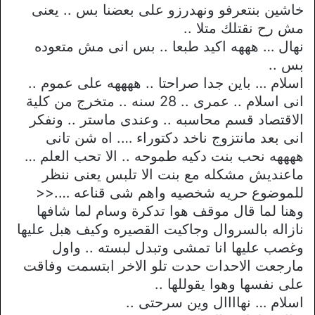
خاشين بنتعرفو ونهدرزو على بعضنا بس .. يعنى
مش رح نقتلك متلا ..
نهال … هههه اكيد طبعا .. بس انى مش متعوده
بس ..
اسلام … باين جدا صراحتا .. ههههه على عموم ..
انى اسلام .. عمرى .. 28 سنه .. متخرج من كلية
الاقتصاد قسم محاسبه .. وعندى ماستر .. ونفكر
انى بعد مانتزوج ناخد دكتوراء …. اه شن تانى
ههههه نحب بنت دكيه طموحه .. الا تحب العلم …
ماعنديش مشكله مع بنت الا تلبس يعنى ننظر
للموضوع حريه شخصيه واهم شى قناعه ….<<
وهنا لما قال موقف هوا تدكرة وسام لما شافها
نازاله بالسروال وجاكيت القصيره وكيف هبل عليها
وغصب عليها انا تمشى وتبدل لبسته .. واول
مارجعت الاحدات حدت تلو الاخر ابتسمت وفاقت
على نفسها وهوا يقوللها ..
اسلام … نهاااال وين سرحتى ..