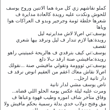
كملو نقاشهم زي كل مرة هما اﻻتنين وروح يوسف
للحوش ونكدت عليه رويدة كالعادة مدايرة ف
شعرها خلطة ثومة وجرجير وبدو ف العراكات هوا
وياها
يوسف:تي اصﻻ ﻻش مدايرتيه ليل
رويدة:هيا ﻻزم تندار ف ليل ونرقد بيها شعري
تقصف
يوسف:تي كيف بترقدي ف هالريحة غميتيني راهو
رويدة:مافيشي صنة ارقد بﻻ دلع
يوسف:تي ثووومة وتقولي مافيشي صنة …نقولك
اصﻻ نقاش معاك اعقم من العقيم انوض نرقد ف
دار تانية ارجل…
ناض يوسف مشي لدار تانية
ومرت عليه ليلة عكس يومه الحلو اللي قضاه…
وفاق متأخر شاف اموره وطيب قهوة وعباها ف
مق وفتح دوﻻب خدي بدلة رسمية بحكم مافيش وﻻ
لبسة محددة لبس وخدي قهوته وطلع