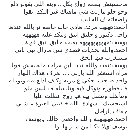
ماحسيتش بطعم زواج بكل …وينه اللي يقولو دلع
وجو حلو ماريت شي ماهناك غير النكد اتقول
راضعاته ف الحليب
احمد:ههههه مرتك هادي حالة خاصة تو بالله عندها
راجل دكتور و حليق انيق وتنكد عليه هههههه
يوسف:ههههههههههه يعنجد حليق انيق قوية
احمد:والله بجديات قصدي شن مازال تبي تاني
مستغرب فيها الحق
يوسف:تفدد والله تفدد لين مرات مانحسش فيها
مراة استغفر الله ياربي …. تعرف هداك النهار
واحد صاحب يحكي ع مرته وكيف ادلع فيه وتوتيله
ف فطوره وتوكل فيه وتلبسله ف لبس حلو
وتتأنقله وتتصل بيه هيا روح عطلت عليا
استحشتك.. شهادة بالله خنقتني العبرة عيشتي
جفاف ياراجل
احمد:ههههههه والله واجعني حالك يايوسف
يوسف:يﻻ فكنا من سيرتها توا