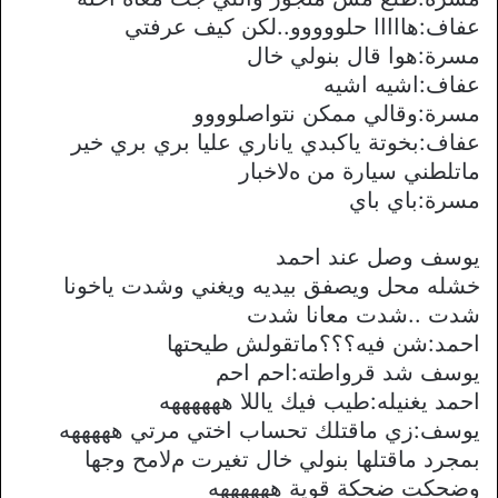
عفاف:هااااا حلووووو..لكن كيف عرفتي
مسرة:هوا قال بنولي خال
عفاف:اشيه اشيه
مسرة:وقالي ممكن نتواصلوووو
عفاف:بخوتة ياكبدي ياناري عليا بري بري خير
ماتلطني سيارة من هﻻخبار
مسرة:باي باي
يوسف وصل عند احمد
خشله محل ويصفق بيديه ويغني وشدت ياخونا
شدت ..شدت معانا شدت
احمد:شن فيه؟؟؟ماتقولش طيحتها
يوسف شد قرواطته:احم احم
احمد يغنيله:طيب فيك ياللا ههههههه
يوسف:زي ماقتلك تحساب اختي مرتي هههههه
بمجرد ماقتلها بنولي خال تغيرت مﻻمح وجها
وضحكت ضحكة قوية ههههههه