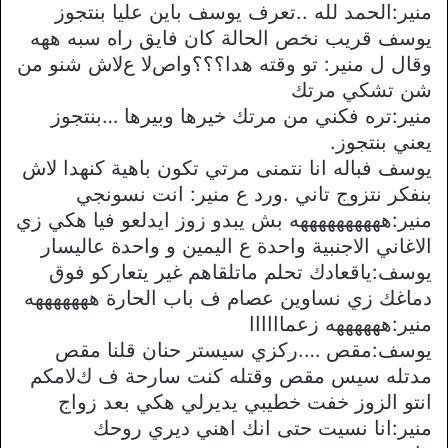
منير:الحمد لله ..تعرف يوسف باين عليا بنتجوز
يوسف قريب نخص الحالة كان فايق راه سبه ههه
وقال ل منير: تو وقته هدا؟؟؟واصﻻ عﻻش شنو من
شن تشكي مرتك
منير:تره فكني من مرتك خيرها وبيرها …بنتجوز
يعني بنتجوز.
يوسف فباله انا نتمنى مرتي تكون باهية كنهدا ﻻش
بنفكر نتزوج تاني .ورد ع منير: انت نسونجي
منير:ههههههههههه بش يبدو زوز ايدلعو فيا هكي زي
الاغاني اﻻجنبية واحدة ع اليمين و واحدة عاليسار
يوسف:ياقعادك تحلم ماتلقاهم غير يتعاركو فوق
دماغك زي نساوين عصام ف باب الحارة هههههههه
منير:ههههههه زعماااااا
يوسف:مقص ….ركزي سيستر حنان قلنا مقص
مدتله سيس مقص وقتله كنت سارحة ف كﻻمكم
انتو الزوز خفت خطيبي يديرلي هكي بعد زواج
منير:انا نسيت حتى انك اهني ديري روحك