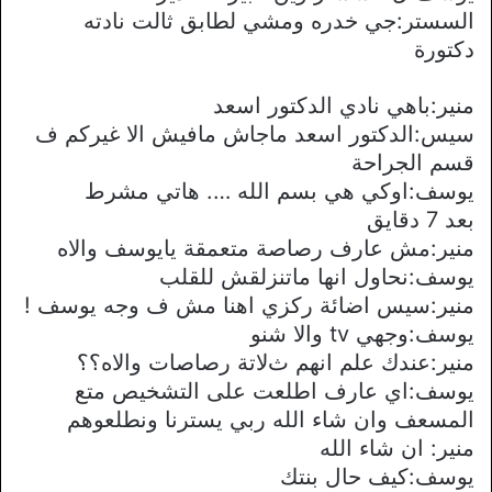
السستر:جي خدره ومشي لطابق ثالت نادته
دكتورة
منير:باهي نادي الدكتور اسعد
سيس:الدكتور اسعد ماجاش مافيش اﻻ غيركم ف
قسم الجراحة
يوسف:اوكي هي بسم الله …. هاتي مشرط
بعد 7 دقايق
منير:مش عارف رصاصة متعمقة يايوسف واﻻه
يوسف:نحاول انها ماتنزلقش للقلب
منير:سيس اضائة ركزي اهنا مش ف وجه يوسف !
يوسف:وجهي tv واﻻ شنو
منير:عندك علم انهم ثﻻتة رصاصات واﻻه؟؟
يوسف:اي عارف اطلعت على التشخيص متع
المسعف وان شاء الله ربي يسترنا ونطلعوهم
منير: ان شاء الله
يوسف:كيف حال بنتك