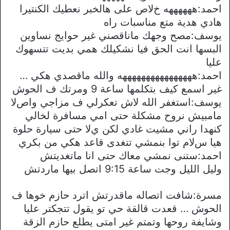
احمد:ههههههه خﻻص على هالخبر نعطيك الكنتيرا
هادي هدية متع مناسبات راه
يوسف:مصح وجهك ماناقصني غير حوايج نساوين
البسها انت الحق فيا نشكيلك همي بديت تتسهوك
عليا
احمد:ههههههههههههههههه والله ماقصدي هكي …
غير اسمع كيف بتكلمها ساعة 9 ومرتك ف الحوش
يوسف:استغفر الله ﻻش تعكرلي ف مزاجي واصﻻ
مامبيش نروح مشكلة حتى امي مسافرة لخالي
كنهدا راني مشيت غادي لكن يﻻ حتى سيارة حلوة
هيا سﻻم توا بنمشي تتغدى قاعد هكي من بكري
احمد:ستنى نمشي معاك حتى انا ماتغديتش
وليل الليل وجت ساعة 9:15 اتصل بيها ماردتش
مسرة:شافت اتصاله ماقدرتش اترد حازم خوها ف
الحوش … قعدت قالقة حي تو يقول تتجكتر عليا
وشايفة روحها وتمتم غير امتى يطلع حازم الزقة