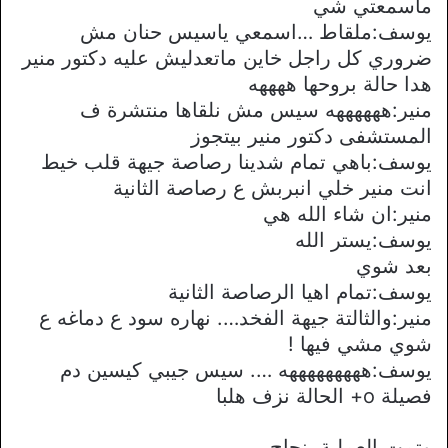
ماسمعتي شي
يوسف:ملقاط …اسمعي ياسيس حنان مش
ضروري كل راجل خاين ماتعدليش عليه دكتور منير
هدا حالة بروحها ههههه
منير:ههههههه سيس مش نلقاها منتشرة ف
المستشفى دكتور منير بيتجوز
يوسف:باهي تمام شدينا رصاصة جيهة قلب خيط
انت منير خلي انبربش ع رصاصة الثانية
منير:ان شاء الله هي
يوسف:يستر الله
بعد شوي
يوسف:تمام اهيا الرصاصة الثانية
منير:والثالتة جيهة الفخد…. نهاره سود ع دماغه ع
شوي مشي فيها !
يوسف:هههههههههه …. سيس جيبي كيسين دم
فصيلة o+ الحالة نزف هلبا
وتمت العملية بنجاح