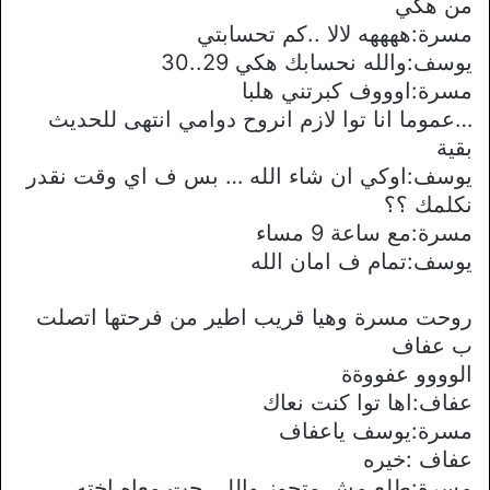
من هكي
مسرة:ههههه ﻻﻻ ..كم تحسابتي
يوسف:والله نحسابك هكي 29..30
مسرة:اوووف كبرتني هلبا
…عموما انا توا ﻻزم انروح دوامي انتهى للحديث
بقية
يوسف:اوكي ان شاء الله … بس ف اي وقت نقدر
نكلمك ؟؟
مسرة:مع ساعة 9 مساء
يوسف:تمام ف امان الله
روحت مسرة وهيا قريب اطير من فرحتها اتصلت
ب عفاف
الوووو عفووةة
عفاف:اها توا كنت نعاك
مسرة:يوسف ياعفاف
عفاف :خيره
مسرة:طلع مش متجوز واللي جت معاه اخته