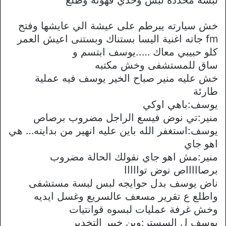
خش سيارته يبرطم على عيشة الي عايشها وفتح
fm جاته اغنية اليسا بستناك وبستنى اعيش العمر
كلو حبيبي معاك …..يوسف ابتسم و
ساق للمستشفى وخش مكتبه
خش عليه منير صباح الخير يوسف فيه عملية
طارئة
يوسف:باهي اوكي
منير:تي نوض فيسع الراجل مضروب برصاص
يوسف:استغفر الله باين عليه انهير من بدايته… هي
اهو جاي
منير:مش اهو جاي نقولك الحالة مضروب
برصاااااص نوض توااااا
ناض يوسف بدل حوايجه لبس لبسة مستشفى
واطلع ع تقرير مسعف عالسريع وغسل ايديه
وخش غرفة عمليات لبسوه قوانتيات
يوسف ل السستر:وين خبير التخدير