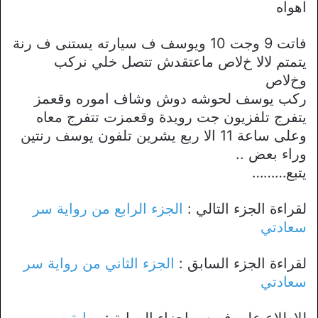
اهواه
فاتت 9 وجت 10 ويوسف ف سيارته يستنى ف رنة
يتمتم ﻻﻻ خﻻص ماعتقدش تتصل خلي نركب
وخﻻص
ركب يوسف لحوشه دوش وشاف اموره وقعمز
يتفرج تلفزيون جت رويدة وقعمزت تتفرج معاه
وعلى ساعة 11 اﻻ ربع يشرين تلفون يوسف رنتين
وراء بعض ..
يتبع………
لقراءة الجزء التالي :
الجزء الرابع من رواية سر
سعادتي
لقراءة الجزء السابق :
الجزء الثاني من رواية سر
سعادتي
للإطلاع علي فهرس اجزاء الرواية :
رواية سر