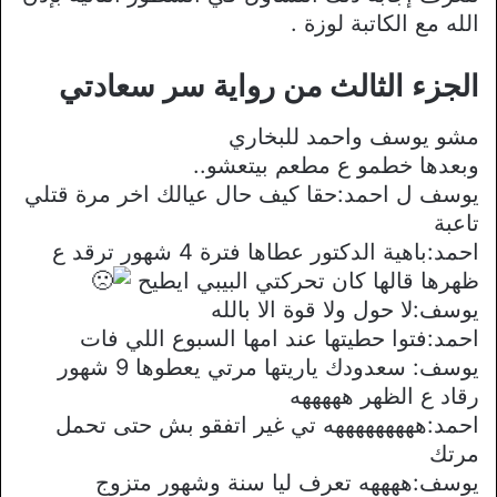
الله مع الكاتبة لوزة .
الجزء الثالث من رواية سر سعادتي
مشو يوسف واحمد للبخاري
وبعدها خطمو ع مطعم بيتعشو..
يوسف ل احمد:حقا كيف حال عيالك اخر مرة قتلي
تاعبة
احمد:باهية الدكتور عطاها فترة 4 شهور ترقد ع
ظهرها قالها كان تحركتي البيبي ايطيح
يوسف:ﻻ حول وﻻ قوة اﻻ بالله
احمد:فتوا حطيتها عند امها السبوع اللي فات
يوسف: سعدودك ياريتها مرتي يعطوها 9 شهور
رقاد ع الظهر هههههه
احمد:هههههههههه تي غير اتفقو بش حتى تحمل
مرتك
يوسف:ههههه تعرف ليا سنة وشهور متزوج