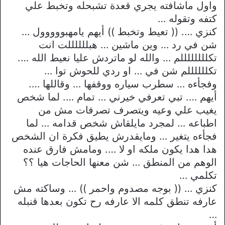
واول ماشافته يجري قعدة تشبحله وتخبط علي
كتفه وتقوله …
كنزي …. (( تعيط وتخبط )) أيهم يامهبووووول …
شن في رد … وين ماشين … هبللللللت انت
تكللللللللم … والله لو ماتردش عليا نعيط الله ….
تكللللللم شن في … او ردي للحوش توا …
وفجأءه … سطرب سياره ووقفها … وقاللها ….
أيهم …. تبي تعرفي خيرني … تمام …. لما شخص
يغيب علي وعيه ويتصرف تصرفات مش من
اطباعه … لمجرد مايلقاش شخص قدامه … لما
فجأءه يتغير … ومايقدرش يطيق فكرة ان الشخص
هدا هدا يكون ملكه او لا …. ومامش فارق عنده
الوهم من المنطق … شن معنها الحاجات هيا ؟؟
تكلمي …
كنزي … (( بوجه مصدوم واحمر )) … وساكته مش
عارفه تنطق كلمه الا عارفه رح تكون بعدها قنبله
…