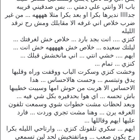
باب الا وانتي علي دمتي … بس صدقيني قريبه
جداااا نديرها بكرا او بعد بكرا متلا ههههه … من غير
ضرب خلاص اني غرفه الا مقابلك ومش رح نرقد
الليله
كتزي …. انت بجد بارد … خلاص خش لغرفتك …
ليلتك سعيده … خلاص خش هههههه خش انت …
ايهم …. خشي انتي … اني مانخشش قبلك …
كنزي … تمام …
وخشت كنزي وسكرت الباب ووقفت وراه وقلبها
يدق وتبتسم … وحست هالاحساس … هدا
الاحساس الا هربت من حوش امها وسيبت خطيبها
باش تحسه … اي هوا بحدفيره بكل شي فيه …
وبعد لحظات مشت خطوات شوي وسمعت تلفون
الغرفه يرن … وهنا مشت تجري وردت … فارد
عليها ايهم وقاللها …
ايهم … سكري تلفونك كنزي … وارتاحي الليله بكرا
رح يكون صعب … وماتفتخيش لحد لين تسمعي