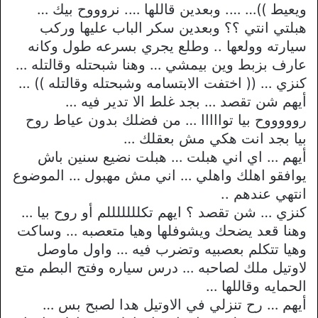
ويعيط ))… …. وبعدين قاللها …. نروووح بيك …
هبلتي انتي ؟؟ وبعدين سكر الباب عليها وركب
سيارته وولعها .. وطلع يجري بسرعه طول وكانه
عارف بزبط وين بيمشي … وهنا شبحتله وقالتله …
كنزي … (( اختفت الابتسامه وشبحتله وقالتله )) …
أيهم شن تقصد … بجد غلط الا تدير فيه …
روووووح بيا توااااا … من فضلك بدون عياط روح
بيا بجد انت هكي مش بعقلك …
أيهم … اي اني هبلت … هبلت نضيع سنين باش
يوافقو اهلك واهلي … اني مش مهبول … الموضوع
انتهي عندهم ..
كنزي … شن تقصد ؟ ايهم تكلللللللم أو روح بيا …
وهنا قعد يضحك ويشوفلها وهيا متعصبه … وساكت
وهيا تتكلم بعصبيه وتضرب فيه … واول ماوصل
لاوتيل ملك لصاحبه … درس سياره وفتح البطم متع
الحمايه وقاللها …
أيهم … رح تنزلي في الاوتيل هدا لصبح بس …