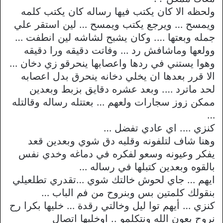
ولحظه الا كان يكتب فيها رساله كان يكتب كلمه
ويمسح … ويرجع يكتب ويمسح … لين استقر علي
جمله وبعتها …. وكان يشبح لشاشه لين انطفت …
وولعها وماشافش رد … وفاتت دقيقه ورا دقيقه
وهوا يستني في ردها واعصابها ينحرقو زي دخان …
الا قرر بعدها ان يخلي دخانه ينحرق بدل اعصابه
لحد ماترد …. وبعد عشره دقايق بزبط وبعدين
ممكن زوز سجارات ولعهم … بعتتله رساله وقالتله
…
كنزي …. اي عادي تفضل …
وهنا شاف لتلفونه وقلبه دق شوي وبعدين قعد
يفكر وعيونه وسعو لفكره في دماغه وخدي نفس
بالقوه وبعدين كتبلها في رساله …
ايهم … جاي لحوش خالتك شوي …تقدري تطلعيلي
بنقولك كلمتين بس وبنروح من فم الباب …
كنزي … أيهم توا ليل وخالتي رقدة … خليها بكرا رح
نروح بعون الله ونتكلمو .. اوخليها اتصال