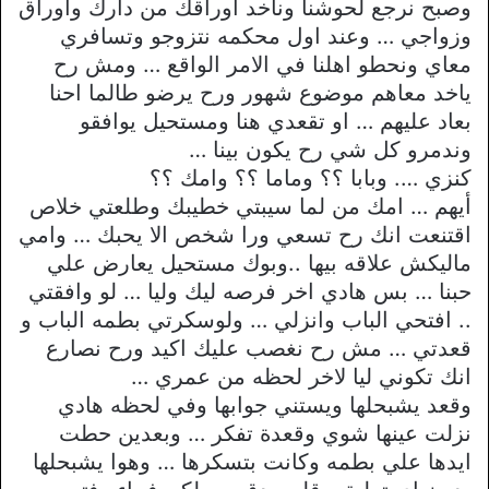
وصبح نرجع لحوشنا وناخد اوراقك من دارك واوراق
وزواجي … وعند اول محكمه نتزوجو وتسافري
معاي ونحطو اهلنا في الامر الواقع … ومش رح
ياخد معاهم موضوع شهور ورح يرضو طالما احنا
بعاد عليهم … او تقعدي هنا ومستحيل يوافقو
وندمرو كل شي رح يكون بينا …
كنزي …. وبابا ؟؟ وماما ؟؟ وامك ؟؟
أيهم … امك من لما سيبتي خطيبك وطلعتي خلاص
اقتنعت انك رح تسعي ورا شخص الا يحبك … وامي
ماليكش علاقه بيها ..وبوك مستحيل يعارض علي
حبنا … بس هادي اخر فرصه ليك وليا … لو وافقتي
.. افتحي الباب وانزلي … ولوسكرتي بطمه الباب و
قعدتي … مش رح نغصب عليك اكيد ورح نصارع
انك تكوني ليا لاخر لحظه من عمري …
وقعد يشبحلها ويستني جوابها وفي لحظه هادي
نزلت عينها شوي وقعدة تفكر … وبعدين حطت
ايدها علي بطمه وكانت بتسكرها … وهوا يشبحلها