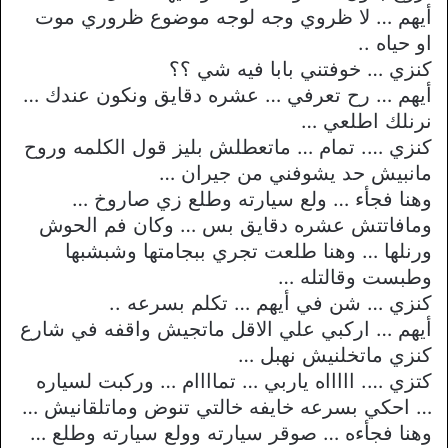
أيهم … لا ظروي وجه لوجه موضوع ظروري موت
او حياه ..
كنزي … خوفتني بابا فيه شي ؟؟
أيهم … رح تعرفي … عشره دقايق ونكون عندك …
نرنلك اطلعي …
كنزي …. تمام … ماتعطلش بليز قول الكلمه وروح
مانبيش حد يشوفني من جيران …
وهنا فجأء … ولع سيارته وطلع زي صاروخ …
ومافاتتش عشره دقايق بس … وكان فم الحوش
ورنلها … وهنا طلعت تجري ببجامتها وشبشبها
وطبست وقالتله …
كنزي … شن في أيهم … تكلم بسرعه ..
أيهم … اركبي علي الاقل ماتجيش واقفه في شارع
كنزي ماتخلنيش نهبل …
كتزي …. اااااه ياربي … تماااام … وركبت لسياره
… احكي بسرعه خايفه خالتي تنوض وماتلقانيش …
وهنا فجأءه … صوقر سيارته وولع سيارته وطلع …