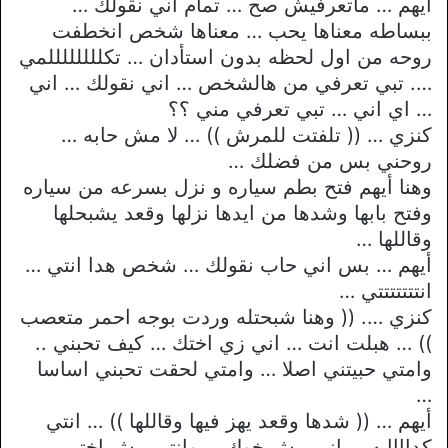
أيهم … ماتعرفيش صح … تمام اني نقولك …
ببساطه معناها يحب … معناها شخص انخطفت
روحه من اول لحظه بدون استأدان … تكللللللللمي
…. تبي تعرفي من هالشخص … اني نقولك … اني
… اي اني … تبي تعرفي مني ؟؟
كنزي … (( تلفتت للمرش )) … لا مش حابه …
روحني بس من فضلك …
وهنا أيهم فتح بطم سياره و نزل بسرعه من سياره
وفتح بابها وشدها من ايدها نزلها وقعد يشبحلها
وقاللها …
أيهم … بس اني حاب نقولك … شخص هدا انتي …
انتتتتتتتي …
كنزي …. (( وهنا شبحتله وردت بوجه احمر متعصب
)) … هبلت انت … اني زي اختك … كيف تحبني ..
وامتي حبيتني اصلا … وامتي لحقت تحبني اساسا
…
أيهم … (( شدها وقعد يهز فيها وقاللها )) … انتي
كداااابه … اني مش خوك … وانتي مش اختي …