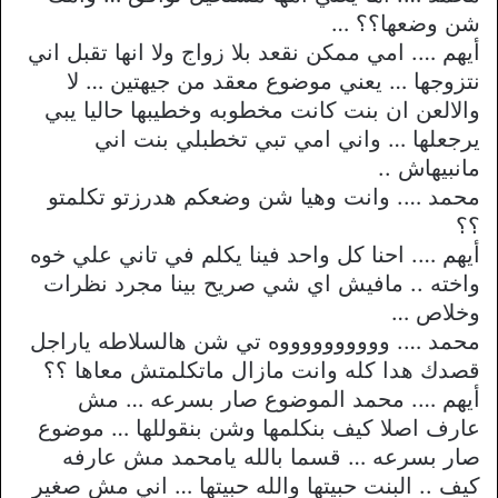
شن وضعها؟؟ …
أيهم …. امي ممكن نقعد بلا زواج ولا انها تقبل اني
نتزوجها … يعني موضوع معقد من جيهتين … لا
والالعن ان بنت كانت مخطوبه وخطيبها حاليا يبي
يرجعلها … واني امي تبي تخطبلي بنت اني
مانبيهاش ..
محمد …. وانت وهيا شن وضعكم هدرزتو تكلمتو
؟؟
أيهم …. احنا كل واحد فينا يكلم في تاني علي خوه
واخته .. مافيش اي شي صريح بينا مجرد نظرات
وخلاص …
محمد …. ووووووووووه تي شن هالسلاطه ياراجل
قصدك هدا كله وانت مازال ماتكلمتش معاها ؟؟
أيهم …. محمد الموضوع صار بسرعه … مش
عارف اصلا كيف بنكلمها وشن بنقوللها … موضوع
صار بسرعه … قسما بالله يامحمد مش عارفه
كيف .. البنت حبيتها والله حبيتها … اني مش صغير