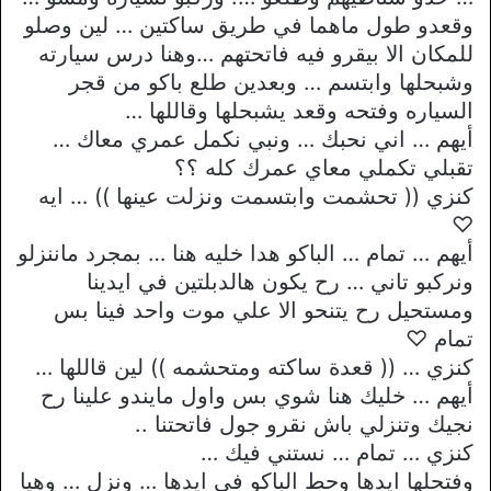
وقعدو طول ماهما في طريق ساكتين … لين وصلو
للمكان الا بيقرو فيه فاتحتهم …وهنا درس سيارته
وشبحلها وابتسم … وبعدين طلع باكو من قجر
السياره وفتحه وقعد يشبحلها وقاللها …
أيهم … اني نحبك … ونبي نكمل عمري معاك …
تقبلي تكملي معاي عمرك كله ؟؟
كنزي (( تحشمت وابتسمت ونزلت عينها )) … ايه
♡
أيهم … تمام … الباكو هدا خليه هنا … بمجرد ماننزلو
ونركبو تاني … رح يكون هالدبلتين في ايدينا
ومستحيل رح يتنحو الا علي موت واحد فينا بس
تمام ♡
كنزي … (( قعدة ساكته ومتحشمه )) لين قاللها …
أيهم … خليك هنا شوي بس واول مايندو علينا رح
نجيك وتنزلي باش نقرو جول فاتحتنا ..
كنزي … تمام … نستني فيك …
وفتحلها ايدها وحط الباكو في ايدها … ونزل … وهيا