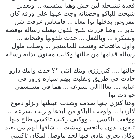
قعدة تشبحله لين خش وهيا مبتسمه … وبعدين
شبحت للباكو وحضناته وجت عينها علي ورقه كان
مفروض يدخلها توا معاه … فامعاش عرفت شن
تدير … وهنا قررت تفتح تلفون تبعتله رساله توقضه
وتسكره … وبالفعل … خدت تلفونها وفتحاته …
واول مافتحاته وفتحت للماسنجر … وصلت طول
رساله قدامها من خالتها وكانت محتوي بداية رساله
…
خالتها …. كنززززي وينك انتي ؟؟ جدك وامك دارو
حادت في طريق ونقلبت بيهم سياره وزوز في
عنايه …. تعااااالي بسرعه … هما في مستسفي
حوادت توا
وهنا كنزي جتها صدمه وشدت عيطتها ونزلو دموع
لاارديا … ولوحت الباكو من ايدها ونزلت بسرعه …
ووقفت تاكسي … ووكيف ركبت تاكسي طاح منها
تلفون بدون ماتحس ومشت … شافها ايهم من بعيد
وكان يجري ينادي فيها لحد ماوصل لمكان تاكسي