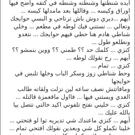
ايده شنطتها وشنطته وشنطه في كتفه واضح فيها
اوراق وكيسه … وقاللها بعد مامدلها كيسه …
أيهم …ديري دوش باش ترتاحي و البسي حوايجك
وتعالي … نستني فيك لوطه في مطعم … وخلي
شناطي هادم هنا حطي فيهم حوايجك … نتغدو
ونطلعو طول …
كنزي … كلمك حد ؟؟ طمني ؟؟ ووين بنمشو ؟؟
أيهم … رح نقولك لوطه …
كنزي … تمام …
وحط شناطي زوز وسكر الباب وخلها تلبس في
حوايجها
ومافاتتش نصف ساعه لين نزلت ولقاته طالب
الغدي ويستني فيها … فااول ماقعمزة قالتله …
كنزي … خليني نفتح تلفوني اكيد خالتي تتصل بيا
بالله عليك …
أيهم … كنزي ماعندك شي تديريه توا لو فتحتي …
خلينا نكملو كل شي وبعدين نقولك افتحي تمام …