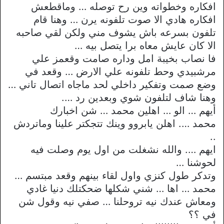
افكاره وخطواته وين رح توصله … وماقطعش
افكاره هادي الا صوت تلفونه يرن … وهنا قام
تلفون بسرعه باش يشوف مني ولكن لقي صاحبه
الا كان عايش معاه برا يتصل بيه …
فا نصاب بخيبة امل وداره صامت وقعمز علي
مرشبيدي وحط تلفونه علي الارض … وقعد في
وضع صمت وتفكير داخلي لحد ماجاه اتصال تاني …
وهنا شاف لتلفون شوي وبعدين رد ….
أيهم … الو … اهلين محمد … شن اخبارك
محمد …. اهلن يابروو وينك تتجكتر علينا وماتردش
..
ايهم …. والله نشغلت من اول يوم وصلت فيه
لحوشنا …
وتدكر طول كنزي واول لقاء بينهم وقعد مبتسم …
محمد … اها … شني شكلها ضحكتلك دنيا غادي
ومعاش عندك نيه تروحلنا … صفي نيه وقول شن
في ؟؟