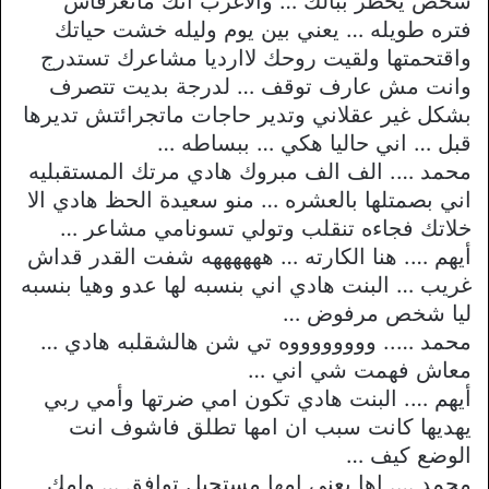
شخص يخطر ببالك … والاغرب انك ماتعرفاش
فتره طويله … يعني بين يوم وليله خشت حياتك
واقتحمتها ولقيت روحك لاارديا مشاعرك تستدرج
وانت مش عارف توقف … لدرجة بديت تتصرف
بشكل غير عقلاني وتدير حاجات ماتجرائتش تديرها
قبل … اني حاليا هكي … ببساطه …
محمد …. الف الف مبروك هادي مرتك المستقبليه
اني بصمتلها بالعشره … منو سعيدة الحظ هادي الا
خلاتك فجاءه تنقلب وتولي تسونامي مشاعر …
أيهم …. هنا الكارته … ههههههه شفت القدر قداش
غريب … البنت هادي اني بنسبه لها عدو وهيا بنسبه
ليا شخص مرفوض …
محمد ….. ووووووووه تي شن هالشقلبه هادي …
معاش فهمت شي اني …
أيهم …. البنت هادي تكون امي ضرتها وأمي ربي
يهديها كانت سبب ان امها تطلق فاشوف انت
الوضع كيف …
محمد …. اها يعني امها مستحيل توافق … وامك