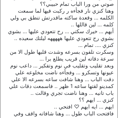
صوتي من ورا الباب تمام حبيبي؟؟
وهنا كنزي نار فجأءه ر ركبت فيها لما سمعت
الكلمه … وقعدة ساكته ماقدرتش تنطق بي ولي
كلمه … لين قاللها ..
أيهم … خيرك سكتي … رح تتعودي عليها … بشوي
بشوي رح تتعودي عليها هههههه ليلتك سعيده ..
كنزي …. تمام …
وسكرت تلفون بسرعه وشدت قلبها طول الا من
سرعة دقاته لين قريب يطلع برا …
وبعد تقليب وتقليب في نوم وتفكير … داعب نوم
عيونها وتسكرو … وفجأءه ناضت مخلوعه علي
دقت الباب … وهنا شافت ساعه بسرعه الا علي
كمدينو لقتها ساعه 1 ظهر .. فاسمعت دقات علي
باب تانيه … وهنا ناضت تجري وقالت ..
كنزي … ايهم ؟؟
ايهم … ايه ايهم ♡ افتحي ..
فافتحت الباب طول … وهنا شافاته واقف وفي