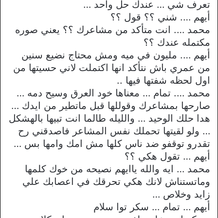
تعرف شي … عندك حل واحد …
أيهم …. شني ؟؟ قول ؟؟
محمد …. انت متأكد من مشاعرك ؟؟ يعني صوره
مكتمله عندك ؟؟
أيهم …. مليون في ميه ومش محتاج نضيع سنين
من عمري باش نتأكد انها اكتملت لاني حسيتها من
اول لحظه شفتها فيها ..
محمد …. تمام … معناها خود العرق وسيح دمه …
صارحها بمشاعرك وقوللها قبل ماتطير من ايدك …
هدا حلك الوحيد … والليله طالما انت تبيها بالهشكل
… ولو لقيتها تحملك نفس المشاعر فاصدقني رح
تقدرو توقفو ضد ناس كلها مش امك وامها بس …
أيهم … تقول هكي ؟؟
محمد … ايه والله ياايهم نصيحه من خوك كلمها
وماتستناش لانك هكي تحرقك في اعصابك علي
زايد وخلاص …
أيهم … تمام … سكر توا سلام