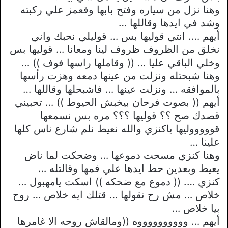
وهنا نزل من سياره وفتح بابها وقعمز علي ركبته
وشد في ايدها وقاللها …
أيهم …. انتي قوليها بس … قوليلي نحبك واني
نخلق من الظروف ظروف لينا ومعانا … قوليها بس
وخلي الباقي عليا … (( وقاملها راسها فوف )) …
وهنا شبحتله ونزلت من عينها دمعه وهزت رأسها
بالموافقه … ونزلت عينها … فاشبحلها وقاللها …
أيهم (( بصوت فرحان بيخبش الحيوط )) … تحبيني
قصدك صح ؟؟ قوليها ؟؟؟ مره بس نسمعها
قوووووليها ياكنزي والله نعيط نلم شارع ناس كلها
علينا …
وهنا كنزي مسحت دموعها … وضحكت لما ناض
يعيط وبعدين حط ايدها علي فمها وقالتله …
كنزي …. (( دموع مع ضحكه )) اسكت يامهبول …
خلاص … مش رح نقولها … قتلك ايه خلاص … روح
بيا خلاص …
أيهم … ووووووووووه ((ومالقاش روحه الا غامرها