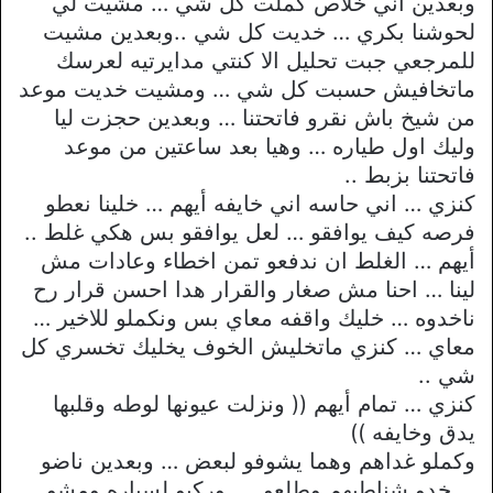
وبعدين اني خلاص كملت كل شي … مشيت لي
لحوشنا بكري … خديت كل شي ..وبعدين مشيت
للمرجعي جبت تحليل الا كنتي مدايرتيه لعرسك
ماتخافيش حسبت كل شي … ومشيت خديت موعد
من شيخ باش نقرو فاتحتنا … وبعدين حجزت ليا
وليك اول طياره … وهيا بعد ساعتين من موعد
فاتحتنا بزبط ..
كنزي … اني حاسه اني خايفه أيهم … خلينا نعطو
فرصه كيف يوافقو … لعل يوافقو بس هكي غلط ..
أيهم … الغلط ان ندفعو تمن اخطاء وعادات مش
لينا … احنا مش صغار والقرار هدا احسن قرار رح
ناخدوه … خليك واقفه معاي بس ونكملو للاخير …
معاي … كنزي ماتخليش الخوف يخليك تخسري كل
شي ..
كنزي … تمام أيهم (( ونزلت عيونها لوطه وقلبها
يدق وخايفه ))
وكملو غداهم وهما يشوفو لبعض … وبعدين ناضو
… خدو شناطيهم وطلعو …. وركبو لسياره ومشو …