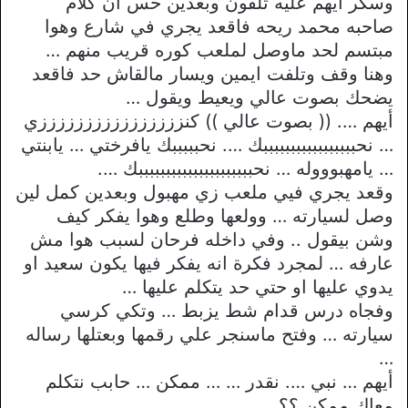
وسكر ايهم عليه تلفون وبعدين حس ان كلام
صاحبه محمد ريحه فاقعد يجري في شارع وهوا
مبتسم لحد ماوصل لملعب كوره قريب منهم …
وهنا وقف وتلفت ايمين ويسار مالقاش حد فاقعد
يضحك بصوت عالي ويعيط ويقول …
أيهم …. (( بصوت عالي )) كنززززززززززززززززي
… نحبببببببببببببببببك …. نحبببببك يافرختي … يابنتي
… يامهبوووله … نحبببببببببببببببببببببك ….
وقعد يجري فيي ملعب زي مهبول وبعدين كمل لين
وصل لسيارته … وولعها وطلع وهوا يفكر كيف
وشن بيقول .. وفي داخله فرحان لسبب هوا مش
عارفه … لمجرد فكرة انه يفكر فيها يكون سعيد او
يدوي عليها او حتي حد يتكلم عليها …
وفجاه درس قدام شط يزبط … وتكي كرسي
سيارته … وفتح ماسنجر علي رقمها وبعتلها رساله
…
أيهم … نبي …. نقدر … … ممكن … حابب نتكلم
معاك ممكن ؟؟