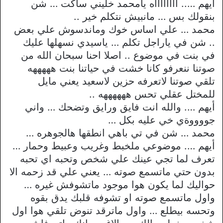
أيهم ….. ااااااااه يامحمد خليني ساكت … شن
بنقولك بس … مانبيش نتكلم خير ..
محمد … علي اساس خوك وماندسوش علي بعض
.. شن في ياراجل تكلم … ياسيدي نسهلها عليك
في بنت في موضوع .. اصلا احنا سبحان الله من
صوتنا ننعرفو كانا خشت في حياتنا بنت هههههه
تلقي صوتنا لاتعرفه حزين لاسعيد يعني مايل
للمختل عقلي تحس ههههههه ..
أيهم …. والله انت فايق ورايق وتضحك … واني
جووووةي خي عليه بكل …
محمد … شن في تي باهي انطقها هالجوهره …
أيهم …. موضوعي ملخبط وغريب وعبيط وحمار …
تعرف لما تجي عينك علي شخص وتحبه اي تحبه
بدون حتي ماتسمع صوته … يعني علي قد زحمه الا
حواليك لما يكون هوا موجود ماتشوفش غيره …
واول ماتسمع صوته او تشوفه قلبك يدق بقوه
وتحسه بيطلع … واول ماترقد تنوض تلقي هوا اول