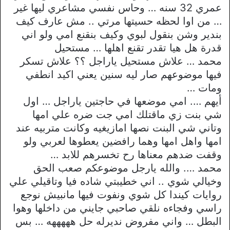
عمري 32 سنه … وحاس نفسي مشاعري ليها غير
… من اوا لحظه حسيتها مرتي .. مش عارف كيف
بندير وشن بنقول لبوي وكيف بنقنع امي ولو اني
قدرة هل هيا تقدر تقنع اهلها … مستحيل
محمد … علاش مستحيل ياراجل ؟؟ علاش تسكر
فيها موضوعهم صار ليه سنين يعني اكيد انطفي
ومات …
أيهم …. امي موضعها في حاجتين ياراجل … اول
شي بنت زي ماقتلك امي جت ضره علي امها
وتاني شي البنت نصها امازيغيه وكانت متربيه عند
امها واهل امها وهما رافضين يعطوها لعربي ولو
وقفت ضدهم معناها رح تخسرهم للابد …
محمد …. والله يارجل موضوعكم صعب الحق
وخيالي شوي .. اني خطيبتي شاده فيا وتاقيلي علي
روايات كيندا كل شوي ونفوت فيها مانبيش نوجع
راسي وفجاءه نلقي صاحبي جايني من داخلها وهوا
البطل … واني مفروض نديرله حل هههههه … بس