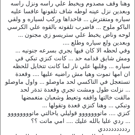
وهنا وقف مصدوم ويخبط علي راسه ونزل راسه
وبعدين نزل عينه لوطه شاف تلفونها عافسا عليه
سياره ومتفترش … فاخداها وركب لسياره و ولقي
الباكو ملوح … فاضرب تلفوته بالقوه علي الكرسي
لوحه وناض يخبط علي ستريسو زي مجنون …
وبعدين ولع سياره وطلع ….
وفي لحظه الا كان فيها يجري بسرعه جنونيه …
ومش شايق قدامه حد … كانت كنزي تبكي في
سياره … وقلبها علي نار لما كانت تتخايل للحظه
ان امها تموت وهيا مش راضيه عليها …. وقعدة
تستعجل في التاكسي لحد ماوصلو … واول ماوصلو
… نزلت طول ومشت تجري وقعدة تدةر لحد
مالقت خالتها واقفه وتعيط وشعبان متغمضها
وتبكي … وهنا كنزي قعدة وتقولها …
كنزي …. ماتووووووو قوليلي ياخالتي ماتوووووووو
… ردي عليا بالله عليك …. امي ماتت ؟؟
ردددددددددي