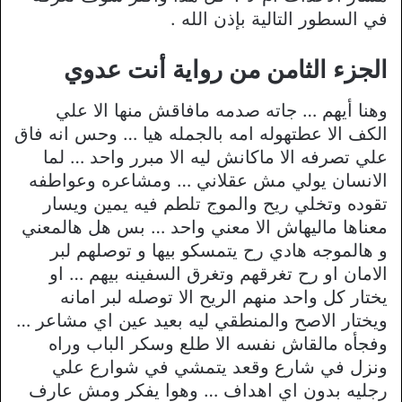
في السطور التالية بإذن الله .
الجزء الثامن من رواية أنت عدوي
وهنا أيهم … جاته صدمه مافاقش منها الا علي
الكف الا عطتهوله امه بالجمله هيا … وحس انه فاق
علي تصرفه الا ماكانش ليه الا مبرر واحد … لما
الانسان يولي مش عقلاني … ومشاعره وعواطفه
تقوده وتخلي ريح والموج تلطم فيه يمين ويسار
معناها ماليهاش الا معني واحد … بس هل هالمعني
و هالموجه هادي رح يتمسكو بيها و توصلهم لبر
الامان او رح تغرقهم وتغرق السفينه بيهم … او
يختار كل واحد منهم الريح الا توصله لبر امانه
ويختار الاصح والمنطقي ليه بعيد عين اي مشاعر …
وفجأه مالقاش نفسه الا طلع وسكر الباب وراه
ونزل في شارع وقعد يتمشي في شوارع علي
رجليه بدون اي اهداف … وهوا يفكر ومش عارف