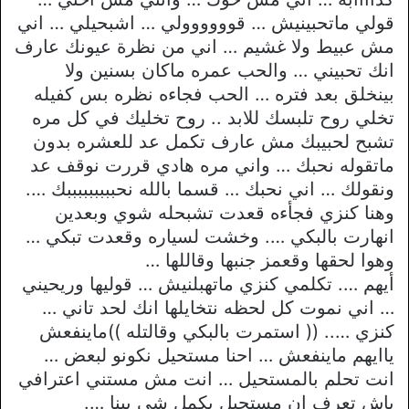
قولي ماتحبينيش … قوووووولي … اشبحيلي … اني
مش عبيط ولا غشيم … اني من نظرة عيونك عارف
انك تحبيني … والحب عمره ماكان بسنين ولا
بينخلق بعد فتره … الحب فجاءه نظره بس كفيله
تخلي روح تلبسك للابد .. روح تخليك في كل مره
تشبح لحبيبك مش عارف تكمل عد للعشره بدون
ماتقوله نحبك … واني مره هادي قررت نوقف عد
ونقولك … اني نحبك … قسما بالله نحبببببببببك ….
وهنا كنزي فجأءه قعدت تشبحله شوي وبعدين
انهارت بالبكي …. وخشت لسياره وقعدت تبكي …
وهوا لحقها وقعمز جنبها وقاللها …
أيهم …. تكلمي كنزي ماتهبلنيش … قوليها وريحيني
… اني نموت كل لحظه نتخايلها انك لحد تاني …
كنزي ….. (( استمرت بالبكي وقالتله ))ماينفعش
ياايهم ماينفعش … احنا مستحيل نكونو لبعض …
انت تحلم بالمستحيل … انت مش مستني اعترافي
باش تعرف ان مستحيل يكمل شي بينا ….