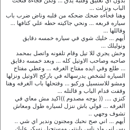
بدون اي تعليق وقلبه يدق … ولكن فجاءه فتحت
الباب ونزلت …
وهنا فحأءه ضحك ضحكه من قلبه وناض ضرب باب
سياره قربعه … ونحي جاكيته حطه علي كتافها …
وقاللها …
أيهم … خليك شوي في سياره خمسه دقايق
ونوليلك …
وخش يجري للا تيل وقام تلفونه واتصل بمحمد
صاحبه وصاحب الاوتيل كله … وبعد خمسه دقايق
… طلع وفي ايده مفتاح الغرفه … وعطي مفتاح
السياره لشخص يدرسهاله في باركج الاوتيل ونزلها
ومشو للاسنسيل وركبو … وفتحلها باب الغرفه وهنا
وقفت قدام الباب و قالتله …
كنزي …. (( بوجه مصدوم ))اكيد مش معاي في
الغرفه … قولي باش ننزل لسياره طول ومعاش
تشوف وجهي ..
أيهم … اني صح نحبك ومجنون وندير اي شي ..
بس اني ولد ناس يابنتي ومستحيل نسكر عليك