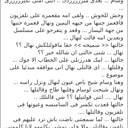
وسام … بعدى مبررررردك .. انتى امتى تكبرررررى
…
وخش للحوش .. ولقى امه مقعمزه على تلفزيون
فاقعمز جنبها من جيهه اليمين ونهال قعمزة حنبها
من جهة اليسار … وقعد و يتفرجو على مسلسل
وبعدين امه قالت لنهال …
خالتها << سميحه >> حقا ماقولتلكش نهال ؟؟
نهال … شنى خالتى ان شالله خير ؟؟
خالتها … امك هدرزتلى على الخطاب الا جوك …
وقلتلها … اى قالتلى نهال انى موافقه مبدئيا على
موضوع ..
وهنا وسام شبح باص عيون لنهال ونزل راسه …
ونهال شبحت لوسام وقلبها طاح وقالتلها …
نهال …. انتى قولتيلها ؟؟ شن قالتلك ..
خالتها قعدت تكسر فى السامنسه وعيونها فى
تلفزيون وقالتلها ….
خالتها … لما سمعتنى ناضت باش ترد عليهم فى
تلفون وقالتلى مالا خلى نمشى نكلمهم لانا كلمونى