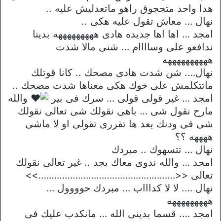
هدا واحد متججوق راهو ماتعدليش عليه ..
نهال … معاش تقول عليه هكى ..
امجد … اها اها جديده هادى هههههههههه بدينا
ندافعو على وساااام … شنى مالا شدت
ههههههههههه
نهال…. شن شدت هادى مصحك .. كانا قوتلك
ماتتكلمش على خوك هكى معناها شدت مصحك ..
امجد … غير قولى قولى … سرك فى بير
والله
مارح نقول شى … باهى نقولك شى تعالى نقولك
شى فى ودنك بعد ها تقررى تقولى او لا ماشى
ههههه ؟؟
نهال … تتسهوك .. مبردك
امجد … والله ندوى معاك بجد .. غير تعالى نقولك
تعالى <<…………………………………………….>>
نهال …. لا لا كداااب … مبردك حوووول …
هههههههههه
امجد …. قسما بدينى الله … مانكدب عليك فى