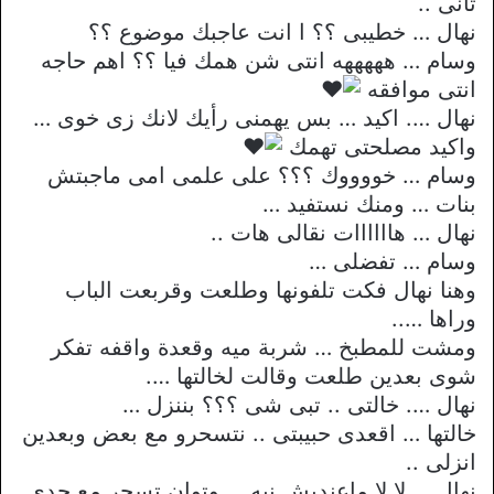
تانى ..
نهال … خطيبى ؟؟ ا انت عاجبك موضوع ؟؟
وسام … هههههه انتى شن همك فيا ؟؟ اهم حاجه
انتى موافقه
نهال …. اكيد … بس يهمنى رأيك لانك زى خوى …
واكيد مصلحتى تهمك
وسام … خووووك ؟؟؟ على علمى امى ماجبتش
بنات … ومنك نستفيد …
نهال … هاااااات نقالى هات ..
وسام … تفضلى …
وهنا نهال فكت تلفونها وطلعت وقربعت الباب
وراها …..
ومشت للمطبخ … شربة ميه وقعدة واقفه تفكر
شوى بعدين طلعت وقالت لخالتها ….
نهال …. خالتى .. تبى شى ؟؟؟ بننزل …
خالتها … اقعدى حبيبتى .. نتسحرو مع بعض وبعدين
انزلى ..
نهال … لا لا ماعنديش نيه … وتوان تسحر مع جدى