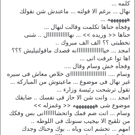
كلمه …
نهال … برغم الا قولته … ماعندش شن نقولك
هههههههه …
وفجأه حناها تكلمت وقالت لنهال …
حناها << وريده >> … نهاااااااااااال .. شنى
نخطبتى ؟؟ الف الف مبروك ..
امجد … خيااااااااااااااانه قصدك ماقولتيليش ؟؟؟
اها توا عرفت انى …
وفجأه خش وسام وقال ….
وسام …. ااااااااااااااااااااى خلاص معاش فى سيره
غير نهال فى موضوع … ماعيتوش من المباركه …
تقول ترشحت رئيسة وزارء …
امجد …. وانت شن الا حاز فى نفسك .. ضايقك
موضوع شى ههههههههه << وغمزله >>
وسام … انت ضم فمك واتحشااااااانى بس وفكك
من تلقيح الا بيجيب سنونك فى اللوطه ..
امهم … تحشم انت وياه .. بوك وحناك وجدك