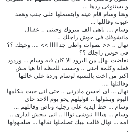
و يستنوفى ردها …
وهنا وسام قام عينه وابتسملها على جنب وهمد
عيونه وقاللها …
وسام …. باهى الف مبروك وخيتى .. عقبال
مانشوفك فى حوش راجلك ..
نهال .. << بصوات واطى جدااااا >> …. وخيتك ؟؟
فى حوش راجلك ؟؟
تغاضت نهال من البرود الا كان فيه وسام … وردود
فعله وكلمة اختى .. وحست للحظه انا هيا مش
اكتر من اخت بالنسبه لوسام وردة على خالتها
وقالتلها ….
نهال … اى احسن مادرتى .. حتى انى جيت بنكلمها
اليوم وبنقولها .. قوليلهم يجو يوم الاحد جاى
وسام … حط ايديه على رجليه وناض وقاللهم …
وسام … هياااا تبوشى توااا .. انى بنخش لدارى ..
امه … نهال قالت نبيك تصلحلها نقالها … صلحهولها
.