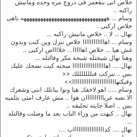
خلاص انى بنقعمز فى دروج مره وحده ومانيش
راكبه ..
وسام … هههههههههههههههههههههههههههههههه باهى
خلاص اركبى .
نهال … لا .. خلاص مانيش راكبه …
وسام … اهاااااااااااا خلاص ننزل وين كنت وبدون
غش هيا … خلاص اهااااا .. خلااااص اركبى ..
وهنا نهال شبحتله شبحة مكر وقالتله …
نهال …. اهاااااااااااااااااا سحنه كنت نضحك عليك
بس .. بنركب قبلللللللك <<
وفيكتهاااااااااااااااااااااااا>>
وسام ….. اهو لاحقك هيا وتوا يبانلك انتى وشعرك
الا نصه عرياااااااااان هوا .. مش عارف امتى بتلميه
بس .. اصلا جايته تحليقه ..
نهال .. كبهت من وراء الباب بعد ما وصلت وقالتله
…
نهال …. كداااااااااااااااااب ….