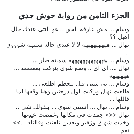
الجزء الثامن من رواية حوش جدي
وسام … مش عارفه الحق .. هوا انتى عندك خال
اهبل ؟؟
نهال … هههههههههه لا لا عندى خاله سمينه شوووى
..
وسام … هههههههههههههه سمينه صار …
نهال …. اى اى .. وسع شوى بنركب بعععععد …
ههههههه
وسام … تى شنى فيل بيخطم اطلعى …
طلعت نهال وركبت اول درجتين وهنا وقفها لما
قاللها …
وسام … نهال … استنى شوى … بنقولك شى ..
نهال <<< جمدت فى مكانها وغمضت عيونها
وخدت شهيق وزفير وبعدين تلفتت وقالتله …>>
نعم