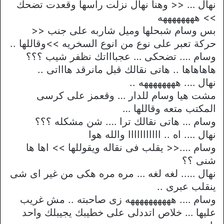
نهال … << وهنا نهال نزلت راسها وقعدت تضحك
>> ههههههههه
بس وسام شبحلها وميل شاربه على جنب <<
حركة تعبر على نوع من انوع السخريه >>وقاللها ..
وسام …. تضحكى … عجباااتك نظفر شيب ؟؟؟
هاهاهاها .. هاتى نقالك قبل مانرقد هاااتى ..
نهال …. ههههههههه ..
مشت هيا وسام للدار … وقعمز على كرسى
المكتب متعه وقاللها …
وسام … هاتى نقالك ترا …. شن مشكله ؟؟؟
نهال …. اه .. ااااااااااا والله هوا
وسام ….<< يقلب فى نقاله ويقوللها >> اها ها
شنى ؟؟
نهال ….. لغه لغه … مره مره هكى من غير اى شى
ينقلب عبرى ..
وسام …. ههههههههههه زى صاحبته .. مش غريب
عليها … خلاص اتددلى على خطيبك يجيبلك واحد