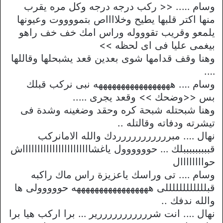
وسام ….. << ركب درجه درجه وكل مره يقرب
منها اكتر قلبها يطيح وخلااااص بتمووووت وعيونها
يلمعو وقريب تقوووله وراس امك خف خف راهو
بيغمى عليا فى اى لحظه >>
وهنا وقف قدامها شوى بعدين قعد يشبحلها وقاللها
….
وسام …. هههههههههههههههههه نبى نركب قبلك
بس <<وضحك >> وقعد يجرى …..
وهنا شبحتله شبحة كره وحقد وضغينه وشدة فى
تيشرته ودفاته وقالتله ..
نهال …. مبررررررررررردك والله الامانركب
قبببببببببلك … حوووووول ياغشاااااااااااااااااااااااش
حواااااااال
وسام …. تى وراسك ياعزيزة راس ماك راكبه
قبللللللللللللى هههههههههههههههههه حووووولى ها
والله ندفك ..
نهال …. انت شرررررررررررير … برا اركب هيا برا