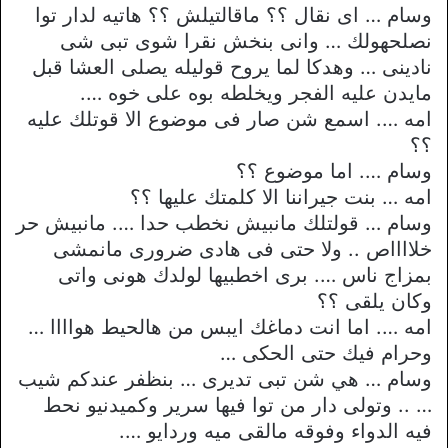
وسام … اى نقال ؟؟ ماقالتيلش ؟؟ هاتيه لدار توا
نصلحهولك … وانى بنخش نقرا شوى تبى شى
نادينى … وهدكا لما يروح قوليله يصلى العشا قبل
مايدن عليه الفجر ويخلطه بوه على خوه ….
امه …. اسمع شن صار فى موضوع الا قوتلك عليه
؟؟
وسام …. اما موضوع ؟؟
امه … بنت جيراننا الا كلمتك عليها ؟؟
وسام … قولتلك مانبيش نخطب حدا …. مانبيش حر
خلااااص .. ولا حتى فى هادى ضرورى مانمشى
بمزاج ناس …. برى اخطبيها لولدك هونى واتى
وكان يلقى ؟؟
امه …. اما انت دماغك ايبس من هالحيط هواااا …
وحرام فيك حتى الحكى …
وسام … هي شن تبى تديرى … بنظفر عندكم شيب
… .. وتولى دار من توا فيها سرير وكميدنيو نحط
فيه الدواء وفوقه مالقى ميه وردايو ….