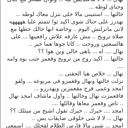
وحناى لوطه …
خالتها … استنينى مالا خلى ننزل معاك لوطه …
نهدرز على حناك شوى اكيد توا تتمتم عليا هههههه
لانى مانزلتش اليوم .. وخاصة انها خالك حطها مع
صلاة ترويح .. مش عارفه علاش رافعينها … على
هالسعتين وروحت .. كانا جوها هما خير ..
نهال …. اه … باهى خالى وين هوا ؟؟
خالتها … اكيد روح من ترويح وقعمز جنب بوه وامه
….
نهال … خلاص هيا الحقنى …
نزلت خالتها ونهال وقعمزو فى مربوعه … ولقو
امجد وعمى فرج مقعمزين ويهدرزو …
فاقعمزت نهال وخالتها .. واول ماشاف امجد نهال
.. ناض وقعمز معاها وقاللها ….
امجد …. خيرك .. خيرك تقول اشبح من ميتلك ؟؟
نهال … لا لا شى خلوقى ضايقات بس ..
امجد … شنى مالا فارس الظلام لقحلك …. اسمعى