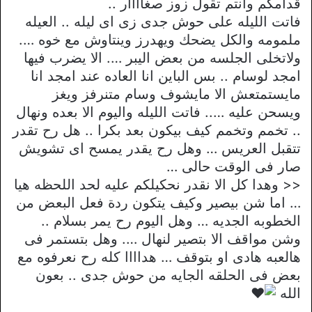
قدامكم وانتم تقول زوز صغاااار ..
فاتت الليله على حوش جدى زى اى ليله .. العيله
ملمومه والكل يضحك ويهدرز وينتاوش مع خوه ….
ولاتخلى الجلسه من بعض اليبر …. الا يضرب فيها
امجد لوسام .. بس الباين انا العاده عند امجد انا
مايستمتعش الا مايشوف وسام متنرفز ويغز
ويسحن عليه ….. فاتت الليله واليوم الا بعده ونهال
.. تخمم وتخمم كيف بيكون بعد بكرا .. هل رح تقدر
تتقبل العريس … وهل رح يقدر يمسح اى تشويش
صار فى الوقت حالى …
<< وهدا كل الا نقدر نحكيلكم عليه لحد اللحظه هيا
… اما شن بيصير وكيف يتكون ردة فعل البعض من
الخطوبه الجديه … وهل اليوم رح يمر بسلام ..
وشن مواقف الا بتصير لنهال …. وهل بتستمر فى
هالعبه هادى او بتوقف … هداااا كله رح نعرفوه مع
بعض فى الحلقه الجايه من حوش جدى .. بعون
الله