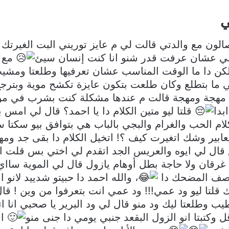
ي
ون مع والدتي قالت لي م عايز توريني البت الغيرتك قل
سي عشان عرفت قدر شنو انا كنت إنسان سيئ
مع ا
ا لكن دا ما الوقت المناسب عشان تعرفيها وطلعتا ومشي
 ما بتطلع وكان طلعت بتكون عايزة تكشح موية وبترجع
ي مهجة ومهجة قالت م عندها مشكلة كنت بشرب في م
بدا
قلتا ليو متين الكلام دا يا احمد؟ قال لي امس 
ام الحب والغرام والبجي بالباب هي بتوافق بيو سكتا 
ابير وشك اتغيرت كيف ؟! اتخيل الكلام دا بقى جد و
ريس قال لي ايوه والعريس الجد اتقدم لي اختي بس قل
لا غرقان ولا حاجة بطل أوهام يازول قال لي الموية س
لوصف المضحك دا
، والله احمد دا حبيتو شدييد لانو
مك قلتا ليو ود عمي!!! ود عمي انت بتعرفوا من وين ! ق
يب وطلعتا ليك ود منو قال لي ود البرير يا صحبي انا ا
 وكتبتا انو الزول البقعد جنبي يومي دا جنى منو
اق