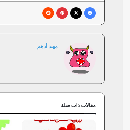
فيسبوك
X
بينتيريست
‏Reddit
مهند أدهم
مقالات ذات صلة