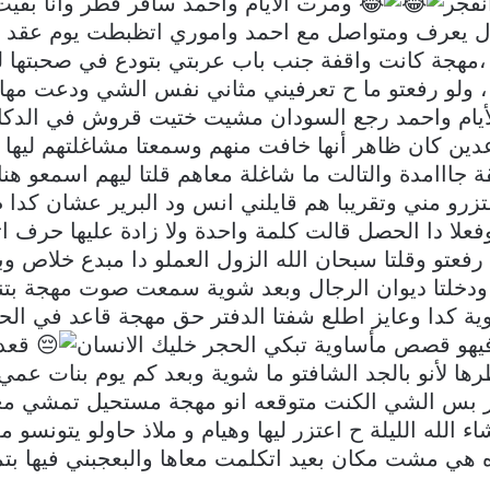
نفجر
ومرت الأيام واحمد سافر قطر وانا بقي
يعرف ومتواصل مع احمد واموري اتظبطت يوم عقد 
،مهجة كانت واقفة جنب باب عربتي بتودع في صحبتها
ض ، ولو رفعتو ما ح تعرفيني مثاني نفس الشي ودعت مها
أيام واحمد رجع السودان مشيت ختيت قروش في الدكا
دين كان ظاهر أنها خافت منهم وسمعتا مشاغلتهم ليها 
قة جااامدة والتالت ما شاغلة معاهم قلتا ليهم اسمعو 
زرو مني وتقريبا هم قايلني انس ود البرير عشان كد
فعلا دا الحصل قالت كلمة واحدة ولا زادة عليها حرف 
تو وقلتا سبحان الله الزول العملو دا مبدع خلاص وبش
ودخلتا ديوان الرجال وبعد شوية سمعت صوت مهجة بت
ة كدا وعايز اطلع شفتا الدفتر حق مهجة قاعد في الحو
ا فيهو قصص مأساوية تبكي الحجر خليك الانسان
قعدت
رها لأنو بالجد الشافتو ما شوية وبعد كم يوم بنات عم
حر بس الشي الكنت متوقعه انو مهجة مستحيل تمشي معان
 الله الليلة ح اعتزر ليها وهيام و ملاذ حاولو يتونس
تزه هي مشت مكان بعيد اتكلمت معاها والبعجبني فيها 