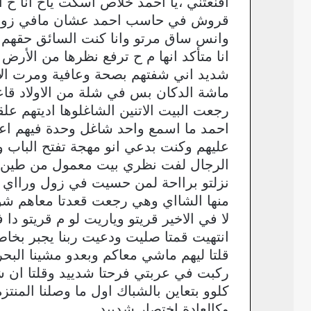
اقنعتني ،يا احمد خلاص اسكت يأخ انا ح ا
قروش في حاسب احمد عشان مافي زول 
وانس ساق مرتو وانا كنت السائق حقهم 
انا متأكد انها م ح ترفع نظرها من الأر
شديد اني شفتهم بصحة وعافية ومرت ال
ماشة الدكان بس في شلة من الاولاد قاع
رجعت البيت الاتنين الشاغلوها اديتهم عل
احمد ما اسمع واحد شاغل وحدة فيهم اعت
عليهم وكنت بدعي انو مهجة تفتح الباب و
الرجال لفت نظري بيت معمول من طين رفع
نزلتو برااحة لمن حسيت في زول ورااي 
منها الشااي وهي رجعت قعدتا معاهم شوي
لا في الاخير قريتو وياريت لو م قريتو د
انتهيت قمتا صليت ودعيت ربنا يجبر بخاط
قلتا ليهم ماشي معاكم وبعدو مشينا الب
ركبت في عربتي فرحتا شدييد وقلتا ان شاء
كلوو بتعاين بالشباك اول ما وصلنا المن
وكالعادة اختصار شدييد…..