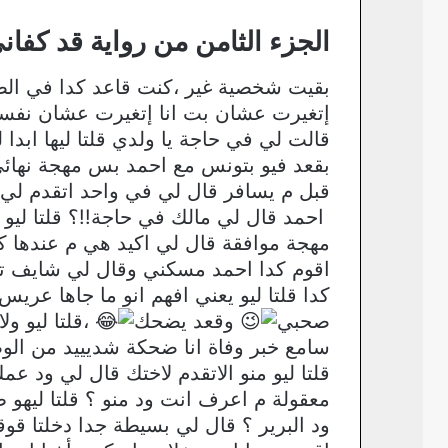
الجزء الثامن من رواية قد كفان
بقيت شخصية غير ،كنت قاعد كدا في الصال
إتغيرت عشان بت انا إتغيرت عشان نف
قالت لي في حاجة يا ولدي قلتا ليها ابد
بقعد فيو بتونس مع احمد بس مهجة نهائي
قبل م يسافر قال لي في واحد اتقدم ل
احمد قال لي مالك في حاجة!!؟ قلتا ليو ا
مهجة موافقة قال لي اكيد هي م عندها كل
اقوم كدا احمد مسكني وقال لي شايف تع
كدا قلتا ليو يعني افهم انو ما جاها ع
صحبي
وقعد يضحك
،قلتا ليو و
سامع خبر وفاة انا ضحكة شديييد من ا
قلتا ليو منو الاتقدم لاختك قال لي ود ع
معقولة م اعرف انت ود منو ؟ قلتا ليهو ط
ود البرير ؟ قال لي بسيطة جدا دخلتا قوقل