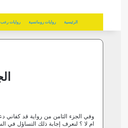
الرئيسية
روايات رومانسية
روايات رعب
الج
وفي الجزء الثامن من رواية قد كفاني د
ام لا ؟ لنعرف إجابة ذلك التساؤل في السطو