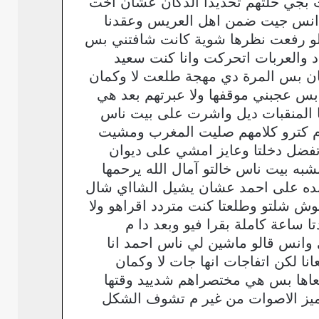
ت بجي حلتهم تحديدا الدكان عشان اخت
انس جيت ضمن اهل العريس وعقدنا
 لو رفعت نظرها شوية كانت شافتني بس
د والعربات اتحركت وانا كنت سعيد
ن بس المرة دي مهجة طلعت لا وكمان
بس عجبني موقفها ولا عبرتهم بعد هي
هنا المنقبات ديل واشرت على بيت ناس
ا م كترو كلامهم صليت المغرب ومشيت
اتفضل دخلتا وعايز امشي على ديوان
به بيت ناس خالتو آمال الله يرحمها
نده على احمد عشان يشيل الشااي شال
ش شلتو وطلعتا كنت متردد اقراهو ولا
ا ساعة كاملة بقرا فيو وبعد دا م
ي وانس قالو ماشين لي ناس احمد انا
ا لكن اتفاجات انها جات لا وكمان
و معاها بس هي مختصراهم شدييد وقتها
بتميز الاصوات من غير م تشوف الشكل