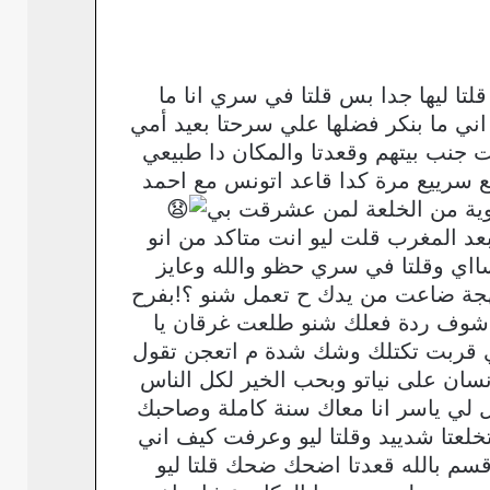
تا ليها جدا بس قلتا في سري انا ما
ني ما بنكر فضلها علي سرحتا بعيد أمي
ت جنب بيتهم وقعدتا والمكان دا طبيعي
 سرييع مرة كدا قاعد اتونس مع احمد
وية من الخلعة لمن عشرقت بي
بعد المغرب قلت ليو انت متاكد من انو
سااي وقلتا في سري حظو والله وعايز
مهجة ضاعت من يدك ح تعمل شنو ؟!بفرح
ت اشوف ردة فعلك شنو طلعت غرقان يا
ااي قربت تكتلك وشك شدة م اتعجن تقول
 انسان على نياتو وبحب الخير لكل الناس
ال لي ياسر انا معاك سنة كاملة وصاحبك
تخلعتا شدييد وقلتا ليو وعرفت كيف اني
سم بالله قعدتا اضحك ضحك قلتا ليو