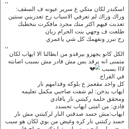
،،
اسكندر لكان متكي ع سرير عيونه ف السقف:
وراك وراك لم تعرفي الاسباب رح تعدريني سنتين
تعدبت فيهم اكثر منك مجرد مافكرت بنخطبك
طلعت ف وجهي بنت الحرام ريان
رح نبرر ونفهمك كل شي ياعمري
،،
الكل كانو يجهزو بيرقدو من ابطالنا الا ايهاب لكان
متمنى انه يرقد بس مش قادر مش بسبب اصابته
لااا بسبب
في القراج
كل واحد مقعمز ع بلوكه وقدامهم نار
ايهاب يدخن: لم شفت صاحبي مكمل تعليمه
ومحقق حلمه ركبتني نار يافادي
فادي: من امتى ايهاب تحسدد
ايهاب:مش حسد صدقني النار لركبتني مش نار
حسد ركبتني نار كره وغيض من بوي لكان هو سبب
سجني لو مانحبست راني توا دكتور جراح قلب