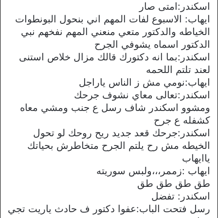
اسكندر:امتى صار
ايهاب: الاسبوع لفات المهم اني بنحول البونطوات
الخياطه والدكتور متعي منعني المهم نفخهم نبي
الدكتور اسماه يشوفي الجرح
اسكندر:بما انه دكتورك قالك مزال خلاص استنى
لعند تلتم اللحمه
ايهاب:نومي مش ز الناس ياراجل
اسكندر:تعالى معاي نشوف جرحك
ومشوو اسكندر شاف رسل ع جنب ومشي معاه
كشفله ع جرح
اسكندر:جرحك قعد جديد ريح روحك لو تحول
الخيطه مش رح يلتم الجرح متخاطرش بحياتك
ياايهاب
ايهاب :زممر،،،ولبس سوريته
طق طق طق طق
اسكندر: تفضل
رسل فتحت الباب:عفوا دكتور ف حادث ياريت تجي