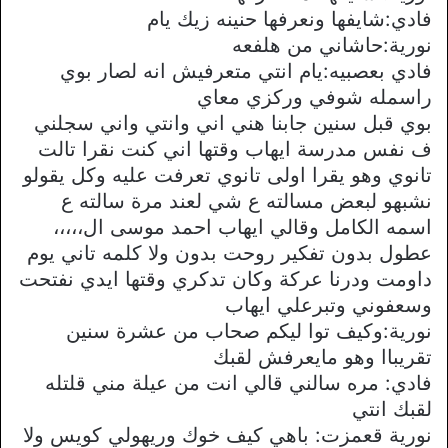
فادي:شايفها ونعرفها حنينه زيك يام
نورية:حاشاني من هلفعه
فادي بعصبيه:يام انتي متعرفيش انه لصار بوي
راسمله شوفي وركزي معاي
بوي قبل سنين جابنا هني اني وانتي واني سجلني
ف نفس مدرسة ايهاب وقتها اني كنت نقرا تالت
تانوي وهو يقرا اولى تانوي تعرفت عليه وكل يقولو
نشبهو لبعض مسالته ع شي لعند مرة سالته ع
اسمه الكامل وقالي ايهاب احمد موسى ال،،،،،
عطول بدون تفكير روحت بدون ولا كلمه تاني يوم
داومت ودرنا عركة وكان تدكري وقتها ايدي نفتحت
وسعفوني وتبرعلي ايهاب
نورية:وكيف توا ليكم صحاب من عشرة سنين
تقريباا وهو مايعرفش لقبك
فادي: مره سالني قالي انت من عيلة مني قلتله
لقبك انتي
نورية قعمزت: باهي كيف خوك وريهولي كويس ولا