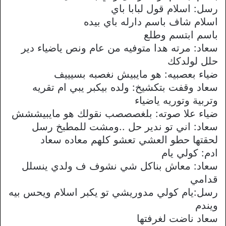
رسل: اسلام قول لبابا باي
اسلام شاف باسم دارله باي بيده
باسم ابتسم وطلع
سعاد: مرته هدا متوفيه من عام ونص ياضياء دير
حلل لولدكك
ضياء بعصبيه: هو مايبيش نغصبه بسيييف
سعاد وقفت بتكشيخ: ولده بيكبر يبي ام تقريه
وتربية وتوريه ياضياء
ضياء علا صوته: بلغصصصب نقولك هو مايبيششش
سعاد: اني تو ندير حل ..ومشت للمطبخ رسل
لحقتها حطو العشي تعشو كلهم معاده سعاد
ادم: كولي يام
سعاد: معاش بناكل شي نشوف ف ولدي ينسلل
قدامي
رسل:يام كولي مدوريشي تو يكبر اسلام ويحس بيه
ويندم
سعاد ناضت لغرفتها