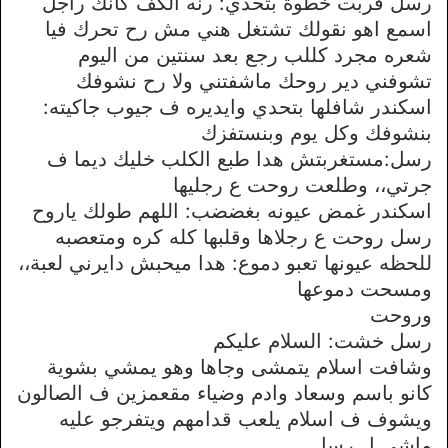
رسل قربت خطوة بتحدي: رنه الكف كانك راجل
اسمع اهو نقولك تشتغل هني مش رح تحرك فيا
شعره مجرد كللب رجع بعد سنتين من اليوم
تشوفني دير روحك ماشفتني ولا رح نشوفك
اسكندر شافلها بتحدي وايديره ف جيوب جاكيته:
بنشوفك وكل يوم وبنستفزك
رسل:مستغربتش هدا طبع الكلب خليك ديما ف
جرتي،، وطلعت روحت ع رجليها
اسكندر غمض عيونه بغضضب: اللهم طولك ياروح
رسل روحت ع رجلاها وقلبها كله كره ومتعصبه
للحظه عيونها تعبو دموع: هدا ميحبش دايرني لعبة،،
ومسحت دموعها
وروحت
رسل خشت: السلام عليكم
وشافت اسلام يتمشى وجاها وهو يمشي بشوية
كانو باسم وسعاد وادم وضياء مقعمزين ف الصالون
ويشوف ف اسلام يلعب قدامهم ويتفرجو عليه
ماشي ل رسل