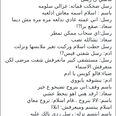
رسل ضحكت قماته: غزالي سلومه
باسم : اسلام اسمه معاش ادلعيه
رسل: اني عمته عادي ندلعه مره مره مش ديما
سعاد: صقع برا?!
رسل:اي سحاب ممكن تمطر
سعاد: نشالله تصب
رسل حطت اسلام وركبت تغير ملابسها ونزلت
ادم: رسل شفتي قيس?!
رسل: مستشفى كبير مانعرفش شفت مرضى لكن
منعرفش الاسماء
ضياء:قالو كويس يا ادم
ادم: بنشوفه يابووي
باسم وقف:اني بنروح تصبحو ع خير
سعاد: ارقد هني اهو بنحط عشي
باسم: لالا بنروح ..قام اسلام: تروح معاي
اسلام يبتسم وميعرفش: انلاا
باسم ابتسم نزله: رسل ردي بالك عليه