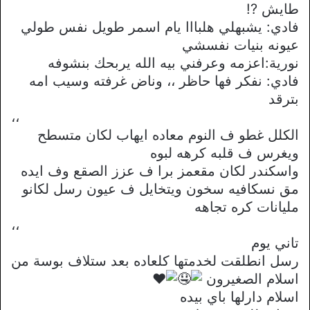
طايش ?!
فادي: يشبهلي هلبااا يام اسمر طويل نفس طولي
عيونه بنيات نفسشي
نورية:اعزمه وعرفني بيه الله يربحك بنشوفه
فادي: نفكر فها حاظر ،، وناض غرفته وسيب امه
بترقد
،،
الكلل غطو ف النوم معاده ايهاب لكان متسطح
ويغرس ف قلبه كرهه لبوه
واسكندر لكان مقعمز برا ف عزز الصقع وف ايده
مق نسكافيه سخون ويتخايل ف عيون رسل لكانو
مليانات كره تجاهه
،،
تاني يوم
رسل انطلقت لخدمتها كلعاده بعد ستلاف بوسة من
اسلام الصغيرون
اسلام دارلها باي بيده