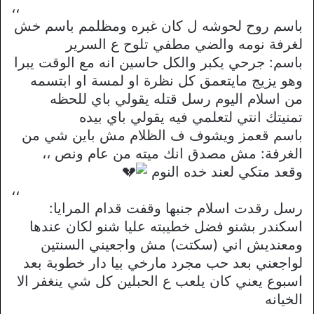
،،
باسم روح لحوشه ل كان غبره ومظلمم باسم خش
لغرفة نومه والضي مطفي تلوح ع السرير
باسم: جرحي يكبر والكل حاسين انه مع الوقت يبرا
وهو يزيج مايتعمق كل نظرة او لمسة او ابتسمه
من اسلام اليوم رسل قتله يقولي باي للحظه
تمنيتك انتي لتعلمي فيه يقولي باي بيده
باسم قعمز ويشوف ف الظلام مش باين شي من
الغرفة: مش مصدق انك ميته من عام ونص ،،
وقعد متكي لعند خده النوم
،،
رسل رقدت اسلام جنبها وقفت قدام المرايا:
اسكندر بشنو فضل خطيبته عليا شنو لكان عندها
ومعنديش اني (سكتت) مش واجعيني السنتين
لواجعني بعد حب مجرد مارخي بيا دار خطوبة بعد
اسبوع يعني كان يلعب ع الحبلين كل شي ينغفر الا
الخيانه