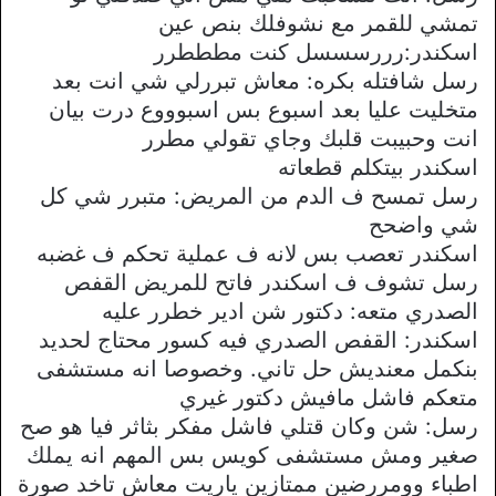
تمشي للقمر مع نشوفلك بنص عين
اسكندر:رررسسسل كنت مطططرر
رسل شافتله بكره: معاش تبررلي شي انت بعد
متخليت عليا بعد اسبوع بس اسبوووع درت بيان
انت وحبيبت قلبك وجاي تقولي مطرر
اسكندر بيتكلم قطعاته
رسل تمسح ف الدم من المريض: متبرر شي كل
شي واضحح
اسكندر تعصب بس لانه ف عملية تحكم ف غضبه
رسل تشوف ف اسكندر فاتح للمريض القفص
الصدري متعه: دكتور شن ادير خطرر عليه
اسكندر: القفص الصدري فيه كسور محتاج لحديد
بنكمل معنديش حل تاني. وخصوصا انه مستشفى
متعكم فاشل مافيش دكتور غيري
رسل: شن وكان قتلي فاشل مفكر بثاثر فيا هو صح
صغير ومش مستشفى كويس بس المهم انه يملك
اطباء وومررضين ممتازين ياريت معاش تاخد صورة