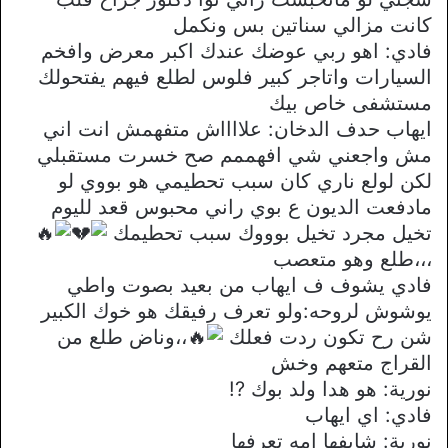
كانت مزالي سناتين بس ونكمل
فادي: اهو ربي عوضك عندك اكبر معرض وافخم
السيارات واتاجر كبير فلوس لطلع فيهم يفتحولك
مستشفى خاص بيك
ايهاب حدف الدخان: علااااش متفهمش انت اني
مش واجعني شي افهممم صح خسرت مستقبلي
لكن لولع ناري كان سبب تحطيمي هو بووي لو
مادفعت الديون ع بوي راني محبوس قعد لليوم
تخيل مجرد تخيل بوووك سبب تحطيمك
،،،طلع وهو متعصب
فادي يشوف ف ايهاب من بعيد بصوت واطي
يوشوش لروحه:ولو تعرف رفيقك هو خوك الكبير
شن رح تكون ردت فعلك
،،وناض طلع من
القراج متعهم وخش
نورية: هو هدا ولد بوك ?!
فادي: اي ايهاب
نورية: شايفها امه تعرفها