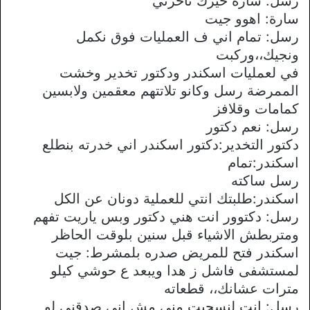
رسل: سارة خيرك تاخرتي
سارة: اهوو جيت
رسل: تمام اني ف العمليات فوق نكمل
ونجيك،،وركبت
في لعمليات اسكندر ودكتور تخدير وخشت
الممرضة رسل وكانو تلاتتهم معقمين ولابسين
كمامات وقلافز
رسل: نعم دكتور
دكتور التخدير:دكتور اسكندر اني خدرته بنطلع
اسكندر:تمام
رسل ساكته
اسكندر:طلبتك انتي للعملية دونان عن الكل
رسل: دكتوور انت هني دكتور وبس ياريت تفهم
ومتربطش الاشياء قبل سنين بلوقت الحاظر
اسكندر فتح للمريض صدره بلمشرط: جيت
لمستشفى فاشل ز هدا ويبعد ع حوشي كيلو
مترات عشانك،، قطعاته
رسل: انت لنسحبت مني مش اني صدقني لو