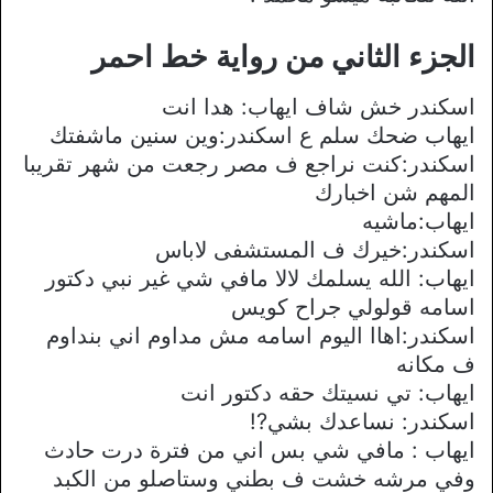
الجزء الثاني من رواية خط احمر
اسكندر خش شاف ايهاب: هدا انت
ايهاب ضحك سلم ع اسكندر:وين سنين ماشفتك
اسكندر:كنت نراجع ف مصر رجعت من شهر تقريبا
المهم شن اخبارك
ايهاب:ماشيه
اسكندر:خيرك ف المستشفى لاباس
ايهاب: الله يسلمك لالا مافي شي غير نبي دكتور
اسامه قولولي جراح كويس
اسكندر:اهاا اليوم اسامه مش مداوم اني بنداوم
ف مكانه
ايهاب: تي نسيتك حقه دكتور انت
اسكندر: نساعدك بشي?!
ايهاب : مافي شي بس اني من فترة درت حادث
وفي مرشه خشت ف بطني وستاصلو من الكبد