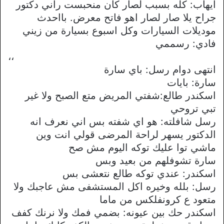
ايهاب: كله بسبب لصار كان منحبست راني دكتور
جراح يلا صار لصار اهو فاتح معرض. بااحدث
موديلات السيارات وكل اسبوع بسيارة من زيني
فادي: رسممي
،،
انتهى دوام رسل: باي سارة
سارة: بايات
اسكندر طالع:شفتي المريض متع الصبح ولا غير
تبي تروحي
رسل شافلته: هو اي شفته بس اني نعرف انه
الدكتور يسهر لراحة المرضى قولي انت وين
ماشي توا عليك توكه اليوم مش صح
سارة تشوفلهم من بعيد وبس
اسكندر: عندي توكه طالع نتعشى بس
رسل: بلله وخيره اكل المستشفى مش عاجبك ولا
متعود ع كرونفلكس من ماما
اسكندر حك بين عيونه: بضمي فمك ولا نرنك كفف