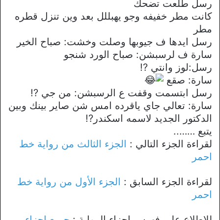
رسل طلعت تضحك
كانت مطر خفيفه وجو يهبللل بعد وين تنزل قطره
مطر
رسل ايدها ف جيوبها وصلت وخشت: صباح الخير
سارة ف لرسبشن: صباح الورد شنجو
رسل:لوز وانتي ?!
سارة: صقع
رسل ابتسمت وقفت ع الرسبشن: من جي ?!
سارة: تعالي جاي ياقرده امس شن صاير بينك وبين
الدكتور الجديد لاسمه اسكندر?!
يتبع ……..
لقراءة الجزء التالي :
الجزء الثالث من رواية خط
احمر
لقراءة الجزء السابق :
الجزء الأول من رواية خط
احمر
للإطلاع علي فهرس اجزاء الرواية :
جميع اجزاء