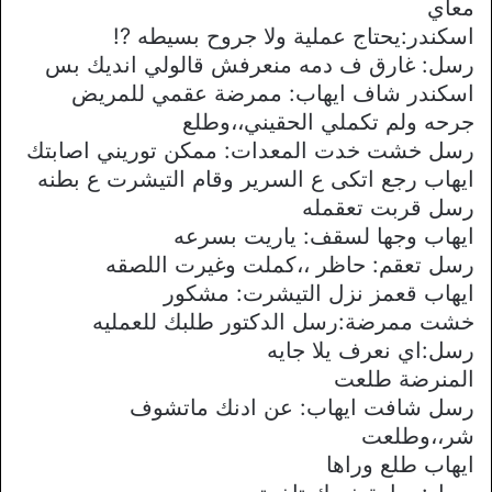
معاي
اسكندر:يحتاج عملية ولا جروح بسيطه ?!
رسل: غارق ف دمه منعرفش قالولي انديك بس
اسكندر شاف ايهاب: ممرضة عقمي للمريض
جرحه ولم تكملي الحقيني،،وطلع
رسل خشت خدت المعدات: ممكن توريني اصابتك
ايهاب رجع اتكى ع السرير وقام التيشرت ع بطنه
رسل قربت تعقمله
ايهاب وجها لسقف: ياريت بسرعه
رسل تعقم: حاظر ،،كملت وغيرت اللصقه
ايهاب قعمز نزل التيشرت: مشكور
خشت ممرضة:رسل الدكتور طلبك للعمليه
رسل:اي نعرف يلا جايه
المنرضة طلعت
رسل شافت ايهاب: عن ادنك ماتشوف
شر،،وطلعت
ايهاب طلع وراها