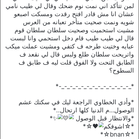
لمن تتأكد اني نمت نوم ضحك وقال لي طيب نامي
عشان انا مش قادر افتح رقدت ومسكت اصبعو
شويه ونمت صحيت متأخر تعبانه من العرس
مشيت استحميت وصحيت سلطان سلطان قوم
قال لي طيب طيب قام دخل استحمي وانا لبست
عبايه وختيت طرحه ف كتفي ومشيت عملت ميكب
واتريحت سلطان طلع ولبس قال لي نقعد ف
الطابق التحت ولا الفوق قلت ليه ف طابق ف
السطوح؟
*_-_-_-_-_-_-_-_-_-_-_-_-_-*
*وأدي الخطاوي الراجعة ليك في سكتك عشم
الوصول…م الدنيا كلها ارتحال..*
*والانتظار قبل الوصول
*
*☆اشوفكم
☆*
*☆bnan☆*