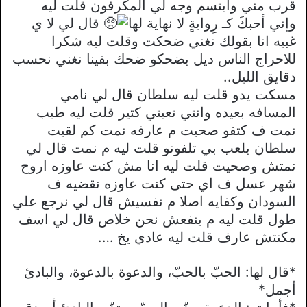
قرب مني وابتسم وجه لي المكرفون قلت ليه
وإني أحبكَ كـ رِوايةٍ لا نهاية لها
قال لي لا ي
غبيه انا بقولك نغني ضحكت وقلت ليه شكرا
للاحراج الناس ديل بضحكو ضحك بقينا نغني نحسب
دقايق الليل..
مسكت يدو قلت ليه سلطان قال لي نامي
المسافه بعيده وانتي تعبتي كتير قلت ليه طيب
نمت ف كتفو صحيت م عارفه نمت كم لقيت
سلطان بلعب بي تلفونو قلت ليه م نمت قال لي
نمتش وصحيت قلت ليه انا مش كنت عاوزه اروح
شهر عسل ف اي حتى كنت عاوزه نقضيه ف
السودان وكفايه اصلا م نفسيش قال لي نرجع علي
طول قلت ليه م ينفعش نحن خلاص قال لي اسف
مكنتش عارف قلت ليه عادي يخ ….
*قال لها: الحبّ بالحبّ، والدعوة بالدعوة، والبادئ
أجمل*