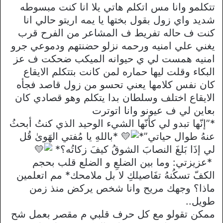
تتكلمو وانا مس اتكلم هاتي يلا انا كنت مبسوطه
شديد واي زول بقول بختها يا يمه اريتو حالي انا
كنت ف حاله تفريط ف المشاعر من الفرح قرب
يغني علي امنيه ورحمه نزلو حضنتهم ودموعي جرو
امنيه همست لي ي حيوانه الميكب ضحكت ف عز
البكاء وقلت ليها حماره لمن كانت بتتكلم الايقاع
كان نفس كلامها يعني تحسو من زول قاصد فجأه
الايقاع اختلف وسلطان بدا يتكلم وهو قصادي كان
بعاين لي ف عيونو وانا اتوترت
*”‏إنّها تبدو لي كأنّها الشيء الوحيد الذي كنتُ أبحثُ
عنهُ طوال حياتي”*
*‏باللهِ يا مُفتي الهَوىٰ قُل
لي إذَا بَلغَ النصابَ الشوقُ كيفَ زكاتُه؟*
*عزيزتي: ﻭﻣﺎ ﺑﻴﻦ ﺍﻟﻀﻠﻊِ ﻭ ﺍﻟﻀﻠﻊ قلب بحجم
ﺍﻟﻜﻒّ ﺗﺴﻜُﻨﻪُ ﺗﻔَﺎﺻﻴﻠﻚِ لا بل ملامحك* مم اتعلمين
ماذا؟ وجهك مريح وانا شخص يركض منذ زمن
طويل..
ممكن تقولو مع كل حرف قلبي م مقصر بعمل شح