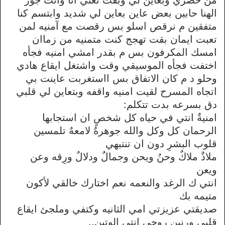
الهنا حابين بعض عاين بعاين لي شديد وابتسم كنا
متفقين م نرقص اسلو بس رقصت مع آمنيه لمن
تعبت ايمان بقت تهجج كنت متمنيه من زماان
امسك المكرفون بس م بقدر امشي امنيه فجأه
اختفت فجأه الموسيقي وقت واشتغل ايقاع هادي
وحلو د م كان الاتفاق بس ااستغربت عاينت بي
اتجاه المسرح لقيت امنيه واقفه وبتعاين لي قلبي
دق بسرعه بدت تتكلم:
امنيةٌ انتي في حياه كل شخصٍ ان استجابها
الرحمان كل وكل والله جوهرهٌ لامعهٌ تلمسين
قلوب البشرِ دون ان تنتبهي
ملاذٌ ملاكٌ وحنُ ويحن وجمالٌ ودلالٌ ورِقه وعن
ويعن
انتي ك الرغد والنعمه نعم اختارك خالقي لأكون
متيمه بك
صديقتي عزيزتي امي الثانيه وكتفي وملجئ ايقاع
قلبي ورنين روحي انتي الوتين..