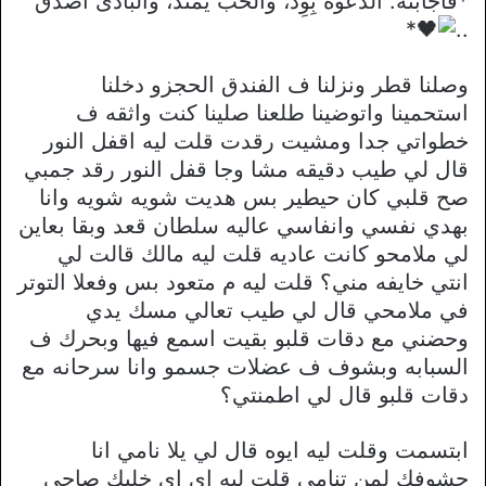
*فأجابته: الدعوة بِوِدّ، والحبّ يمتدّ، والبادئ أصدق
*
..
وصلنا قطر ونزلنا ف الفندق الحجزو دخلنا
استحمينا واتوضينا طلعنا صلينا كنت واثقه ف
خطواتي جدا ومشيت رقدت قلت ليه اقفل النور
قال لي طيب دقيقه مشا وجا قفل النور رقد جمبي
صح قلبي كان حيطير بس هديت شويه شويه وانا
بهدي نفسي وانفاسي عاليه سلطان قعد وبقا بعاين
لي ملامحو كانت عاديه قلت ليه مالك قالت لي
انتي خايفه مني؟ قلت ليه م متعود بس وفعلا التوتر
في ملامحي قال لي طيب تعالي مسك يدي
وحضني مع دقات قلبو بقيت اسمع فيها وبحرك ف
السبابه وبشوف ف عضلات جسمو وانا سرحانه مع
دقات قلبو قال لي اطمنتي؟
ابتسمت وقلت ليه ايوه قال لي يلا نامي انا
حشوفك لمن تنامي قلت ليه اي اي خليك صاحي