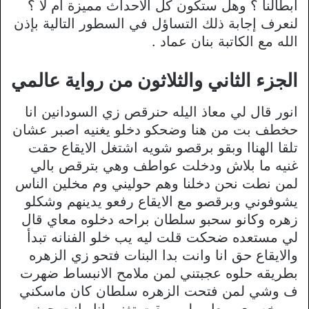
أبطالنا ؟ وهل ستكون كل الأحداث مميزة ام لا ؟
لنعرف إجابة ذلك التساؤل في السطور التالية بإذن
الله مع الكاتبة بنان عماد .
الجزء الثاني والثلاثون من رواية عالمي
انور قال لي معاذ اليله حنرقص زي السودانين انا
حخطف بت من هنا وضحكو دخلو يغنيه اصبر عشان
تلقا الهناا وبقو برقصو شويه اشتغل الايقاع حقت
غنيه ما بلاش ودخلت عواطف وهي بترقص بالي
لمن نطت نحن دخلنا وهم حوليني وم مخلين الناس
يشوفوني وبرقصو مع الايقاع رفعو يدينهم وشكلو
زهره وكانو سحبو سلطان براحه دخلوه معاي قال
لي مستعده ضحكت قلت ليه يب خلو الفنانه تبدأ
والايقاع حق انا وانت بدا البنات فتحو زي الزهره
بطريقه حلوه عجبتني لمن ملامح الانبساط ضهرت
ف وشي لمن فتحت الزهره سلطان كان ماسكني
من خصري وبعاين لي وبقت تغني انا وانت جوز