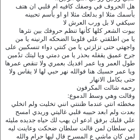
هل الحروف في وصفك كافيه ام قلبي ان هتف
بأسمك مثلا او بدلعك مثلا او او بأسم تحبينه
سيكفي لا بل ورب العرش لا
بيوت الشعر كلها كأنها تنظم حروفك بين نثرها
يا من اطلقتي علي قلوبنا الضحكه الرنينه يا من
واجهتي حتى تزلزتي يا من كنتي دواء تنسكبين على
جرح عميق يقفله بحذر يا من دمتي ويا ليتك تدُمين
طول العمر ويا عمر افديك بعمري ولا تنقص عمرها
ويا عمر حسبك هنا فوالله نهر حبي لها لا يقاس ولا
حتى بكامل الانهار
رحمه شالت المكرفون
وقالت وهي وسط الدموع:
مخطئه انتي عندما ظننتي انني تخليت ولم اتخلي
بعدت ولم ابعد حبيبه قلبي غاليتي وريدي امسح
علي قلبك برفق ادعو ان يهب لك حياه جديده مليئه
بي سلطان لمن قالت سلطان ضحكت وعاينت ليه
لمن كان ماشي ع المسرح قال ليها حرام والله