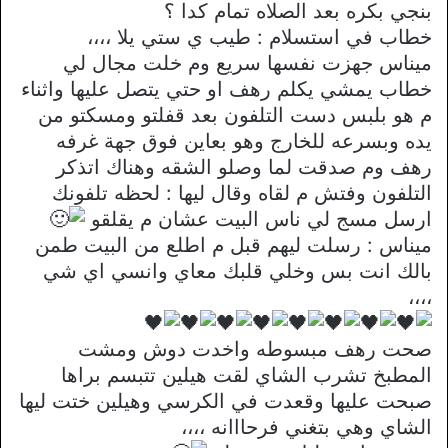
بنجي بكره بعد الصلاه تمام كدا ؟
خطاب في استسلام : طيب ي ستي يلا ،،،،
ميناس جهزت نفسها سريع وم خلت مجال لي
خطاب يمشي يكلم رهف او حتي يتصل عليها واثناء
م هو بلبس دست التلفون بعد قفلتو ومسكتو من
يده وبسرعه للخارج وهو بعاين فوق جهة غرفه
رهف وم صدقت لما وصلو الشقه وهناك اتذكر
التلفون وفتش م لقاه وقال ليها : لحظه تلفونك
ارسل مسج لي ناس البيت عشان م يقلقو
ميناس : رسلت ليهم قبل م اطلع من البيت طمن
بالك انت بس وخلي قلبك معاي وانسي اي شي
،،،،
صحت رهف مبسوطه واخدت دوش ومشت
المطبخ تشرب الشاي لقت هيلين تتبسم براها
صبحت عليها وقعدت في الكرسي وهيلين ختت ليها
الشاي وهي بتغني فرحااانه ،،،،