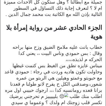
جميلة مع أبطالنا ؟ وهل ستكون كل الأحداث مميزة
ام لا ؟ لنعرف إجابة ذلك التساؤل في السطور
التالية بإذن الله مع الكاتبة بت محمد جمال الدين .
الجزء الحادي عشر من رواية إمرأة بلا
هوية
خطاب بانت عليه ملامح الضيق وزح منها براحه
وقال : بس حمودي وناس البيت ،، يعني كدا
الحركه م لذيذه،،،،،
ميناس عايزه تطق من الغيظ بس كتمت غيظها
وحاولت تكون هاديه وردت في رجاء : حمودي قاعد
مع حبوبتو وعمتو وهيلين هي الربتو من عمره
شعور،،وصدقني الكل ح يفرح لانو طولنا م قعدنا
برانا قعده رومانسيه كدا ،،، ارجوك حبيبي اول مره
اطلب منك طلب
بليييييز م تحرجني يرضيك
تكسر قلب زوجتك ام ولدك ؟ وعموما ي سيدي