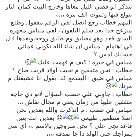
تتذكر انو قضي الليل معاها وخارج البيت كمان النار
بتولع فيها وتموت الف مره ،،،،،
المهم خطاب رجع اتصل لقي الرقم مقفول وطلع
منزعج جدا بعد سلم التلفون ، لقي ميناس مجهزه
الشاي قعد وهو مضايق وم طايق روحه وبعدها قال
في اهتمام : ميناس ان شاء الله تكوني عملتي
حسابك امس ؟
ميناس في حيره : كيف م فهمت عليك
خطاب : نحن متفقين م نجيب اولاد قريب صاح ؟
ميناس في ضيق : البسمع كدا يقول انا عشيقتك م
مرتك
خطاب : جاوبي علي حسب السؤال لانو دي حاجه
متفقين عليها من زمان يعني م مجال نقاش ،،،
ميناس في غضب : م اتذكرت والله بعدين نحن
اصلا منظمين طبيعي
بعدين انت بتين
قاعد تجي علي ؟ نحن متزوجين بالاسم ،،، اي شي
بمزاجك حتي الولد دا جا صدفه ،،،،