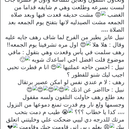
لبست بسرعه وطلعت وهي م شايفه قداما من
الغضب
مشت حديقه قعدت فيها وبعد صلاه
الجمعه مشت الصيدليه لانها بتفتح يوم الجمعه بعد
الصلاة ،،،،
نبيل عايز يطير من الفرح لما شاف رهف جايه عليه
وقال : هلا هلا
اول مره تشرفينا يوم الجمعه!!
رهف سلمت في يأس وقعدت وهي بتقول : مافي
موضوع قلت افضل اجي اساعدك شويه
نبيل : احسن حاجه عملتيها
انا م فطرت تحبي
اجيب ليك شنو للفطور ؟
رهف : لا م عندي نفس لو امكن عصير برتقال
نبيل : حاااضر عن اذنك
بعد طلع رهف حاولت التلفون ولسه مقفول
وجسمها ولع نار وم قدرت تمنع دموعها من النزول
،،،، كدا يا خطاب ؟؟؟
طيب م دمت بتحب
مرتك للدرجه دي لييي ضحكت علي وخليتني اتعلق
بيك
يعلم ربي اني قاومت حبك وقاومت