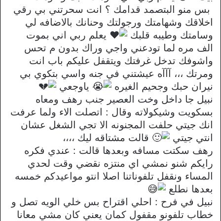
بس منو البتصمد قدامك ؟ انت سحرتني بي رقي
اخلاقك وشهامتك ورجولتك وحنانك بالاضافه لي
وسامتك وطيبه قلبك
يعلم ربي اني بموت
الف مره لما تودعني واجي وراك بدون م تحس
واشوفك تدخل غرفتك ويتقفل عليكم باب انت
ومرتك ،،، آآآه عيشتني في جنه واسي بتكوي بي
نيران حبك وجحيم الغيره
ياوجعي
نبيل جا داخل وخت العصير جنب رهف ومعاه
بسكويت وشيكولاته وقال : اتصلت الاء ولما عرفت
انك جيتي حلفت المجنونه الا تجي الشغل عشان
انتي جيتي
قالت مشتاقه ليك ،،،،
رهف سكتت مسافه وبعدها قالت : عندي فكره
رايكم شنو نمشي اي منتزه نقضي وقت لحدي
المساء ونقفل تلفوناتنا اصلا انتو مواعيدكم خمسه
بعدها نطلع
نبيل في فرح : احلي اقتراح بس خلي الويه تصل و
خطاب تلفونو مقفول كمان يعني كان مشي معانا