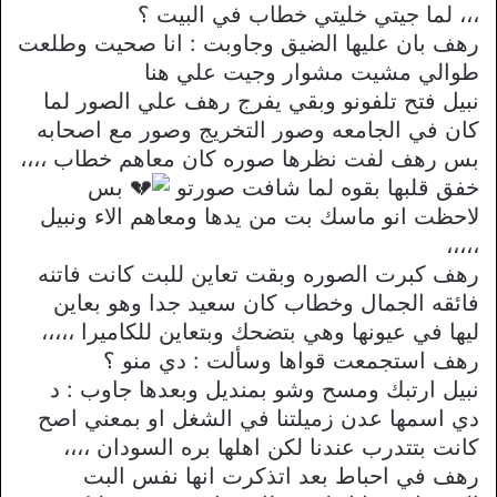
،،، لما جيتي خليتي خطاب في البيت ؟
رهف بان عليها الضيق وجاوبت : انا صحيت وطلعت
طوالي مشيت مشوار وجيت علي هنا
نبيل فتح تلفونو وبقي يفرج رهف علي الصور لما
كان في الجامعه وصور التخريج وصور مع اصحابه
بس رهف لفت نظرها صوره كان معاهم خطاب ،،،،
خفق قلبها بقوه لما شافت صورتو
بس
لاحظت انو ماسك بت من يدها ومعاهم الاء ونبيل
،،،،،
رهف كبرت الصوره وبقت تعاين للبت كانت فاتنه
فائقه الجمال وخطاب كان سعيد جدا وهو بعاين
ليها في عيونها وهي بتضحك وبتعاين للكاميرا ،،،،،
رهف استجمعت قواها وسألت : دي منو ؟
نبيل ارتبك ومسح وشو بمنديل وبعدها جاوب : د
دي اسمها عدن زميلتنا في الشغل او بمعني اصح
كانت بتتدرب عندنا لكن اهلها بره السودان ،،،،
رهف في احباط بعد اتذكرت انها نفس البت