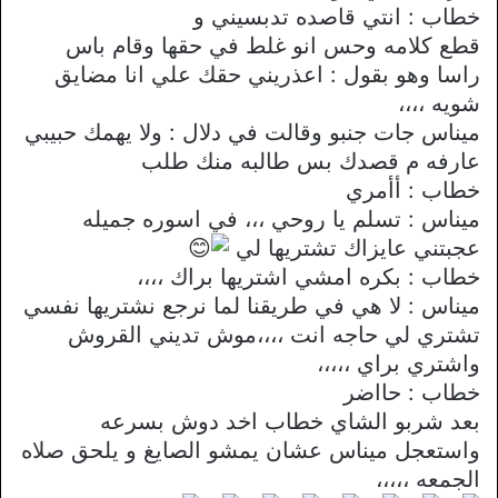
خطاب : انتي قاصده تدبسيني و
قطع كلامه وحس انو غلط في حقها وقام باس
راسا وهو بقول : اعذريني حقك علي انا مضايق
شويه ،،،،
ميناس جات جنبو وقالت في دلال : ولا يهمك حبيبي
عارفه م قصدك بس طالبه منك طلب
خطاب : أأمري
ميناس : تسلم يا روحي ،،، في اسوره جميله
عجبتني عايزاك تشتريها لي
خطاب : بكره امشي اشتريها براك ،،،،
ميناس : لا هي في طريقنا لما نرجع نشتريها نفسي
تشتري لي حاجه انت ،،،،موش تديني القروش
واشتري براي ،،،،،
خطاب : حااضر
بعد شربو الشاي خطاب اخد دوش بسرعه
واستعجل ميناس عشان يمشو الصايغ و يلحق صلاه
الجمعه ،،،،،