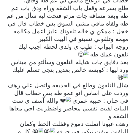
خطاب في انزعاج ماشي لي عم طه وجاي،
طلع بسرعه وقفل باب الشقه وراه ودق باب عم
طه وبعد مسافه جات مرتو فتحت ليه سأل من عم
طه ولقاه مافي مشي السوق بس خطاب قال في
خجل : ممكن ي خاله تلفونك عايز اعمل مكالمه
مهمه وتلفوني نسيتو في البيت الكبير
زوجه البواب : طيب ي ولدي لحظه اجيب ليك
تلفون عمك طه
بعد دقايق جات شايله التلفون وسألتو من ميناس
ورد ليها : كويسه خالص بعدين بتجي تسلم عليك
شال التلفون وطلع في الحديقه واتصل علي رهف
وردت على اساس انو عمو طه بس خطاب قال
في حنان : حبيبه عمري
والله آسف ي ست
البنات لقيت نفسي محاصر واضطريت اجي معاها
الشقه و
رهف عيونا اتملت دموع وقفلت الخط وكمان
التلفون وبقت تبكي في حرقه
كل م