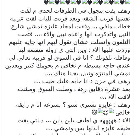
رهف بقت تتجول في الطرقات لحدي م لقت
نفسها قريب الشقه وبعد قربت للباب لقت عربيه
خطاب مافي ،،، وقفت امجاد عايزه تمشي شارع
النيل واتذكرت انها واعده نبيل والاء ،،،، فتحت
التلفون واتصلت عشان تقول ليهم انها جايه عليهم
وردت عليها الاء : وين انتي ي زوله منفضه لينا
وقافله تلفونك ؟ انا في السوق لو قريبه تعالي لي
عندي حاجه بسيطه م تخافي م بحومك كتير وبعدين
نمشي المنتزه ونبيل يجينا هناك ،،،،
رهف في حزن : انا جايه عليك طيب ،،،،
بعد عشره دقايق رهف وصلت السوق ومشت
لاقت الاء ،،،،
رهف : عايزه تشتري شنو ؟ بسرعه انا م رايقه
خالص
الاء : هههههه ي لطيف باين باين ،،، دبلتي بقت
ضيفه عايزه ابدلها بس ونمشي ،،،،