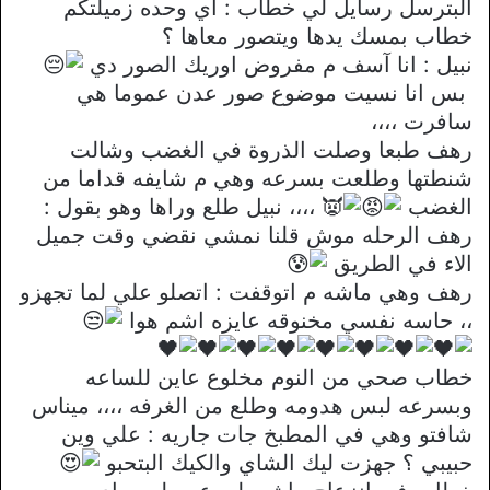
البترسل رسايل لي خطاب : اي وحده زميلتكم
خطاب بمسك يدها ويتصور معاها ؟
نبيل : انا آسف م مفروض اوريك الصور دي
بس انا نسيت موضوع صور عدن عموما هي
سافرت ،،،،
رهف طبعا وصلت الذروة في الغضب وشالت
شنطتها وطلعت بسرعه وهي م شايفه قداما من
الغضب
،،،، نبيل طلع وراها وهو بقول :
رهف الرحله موش قلنا نمشي نقضي وقت جميل
الاء في الطريق
رهف وهي ماشه م اتوقفت : اتصلو علي لما تجهزو
،، حاسه نفسي مخنوقه عايزه اشم هوا
خطاب صحي من النوم مخلوع عاين للساعه
وبسرعه لبس هدومه وطلع من الغرفه ،،،، ميناس
شافتو وهي في المطبخ جات جاريه : علي وين
حبيبي ؟ جهزت ليك الشاي والكيك البتحبو