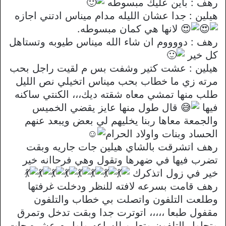
رهف : باين عليك مبسوطه
هيلين : جدا عشان الليله مدام ميناس ادتني اجازه
لانها هي كمان مبسوطه.
رهف : دووووم ان شاء الله ميناس طيوبه وتستاهل
كل خير
هيلين : عشت كتير وشفت بس م لقيت راجل بحب
مرته زي ما خطاب بحب ميناس اتخيلي نص الليل
طلب منها تمشي معاه شقته ديك،،، الكنتي ساكنه
فيها
قال طول منها عايز يقضي الخميس
والجمعة معاها ربنا يخليهم لي بعض ويبعد عنهم
الحساد وبنات واولاد الحرام
رهف اتشرقت بالشاي هيلين جات جاريه وبقت
تضرب فيها في ضهرها وتقول وهي فرحاانه خير
خير في زول اتذكرك
رهف قامت بسرعه لافته للنظر ودخلت غرفتها
وطلعت التلفون واتصلت بي خطاب والتلفون
مقفول طبعا ،،،،، اتوترت جدا وبقت تدخل وتمرق
وتحاول التلفون وتعاين للساعه واول م عشره جات