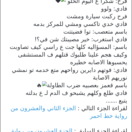
فرح: شكرا ع اليوم الحلو
فادي: ولوو
فرح ركبت سيارة ومشت
فادي خدي تاكسي ومشي للمركز بدمه
باسم متعصب: توا فضيتتت
فادي استغرب: خير مصيبتك شن في؟!
باسم: المسؤاليه كلها جت ع راسي كيف تصاوبت
وكيف هجم علينا طلبوك قتلهم ف المستشفى
يحسبوها الاصابه خطيره
فادي: فوتهم دايرين رواحهم متع خدمه تو نمشي
نوريهم الاصابة
باسم قعمز بعصبيه ضرب الطاولة
فادي طلع وكلهم يشبحو ف الدم لـ ع بدلته
يتبع …….
لقراءة الجزء التالي :
الجزء الثاني والعشرون من
رواية خط احمر
لقراءة الجزء السابق :
الجزء العشرون من رواية