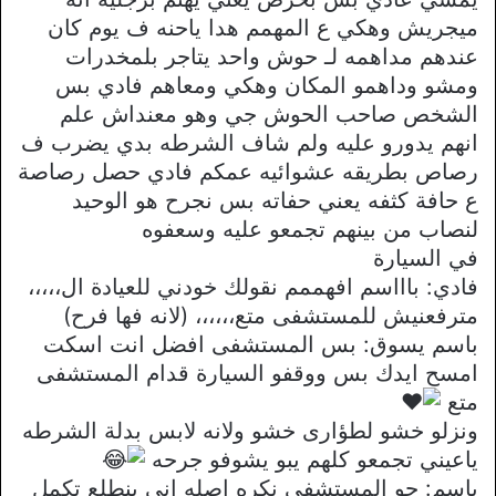
ميجريش وهكي ع المهمم هدا ياحنه ف يوم كان
عندهم مداهمه لـ حوش واحد يتاجر بلمخدرات
ومشو وداهمو المكان وهكي ومعاهم فادي بس
الشخص صاحب الحوش جي وهو معنداش علم
انهم يدورو عليه ولم شاف الشرطه بدي يضرب ف
رصاص بطريقه عشوائيه عمكم فادي حصل رصاصة
ع حافة كثفه يعني حفاته بس نجرح هو الوحيد
لنصاب من بينهم تجمعو عليه وسعفوه
في السيارة
فادي: باااسم افهممم نقولك خودني للعيادة ال،،،،،
مترفعنيش للمستشفى متع،،،،،، (لانه فها فرح)
باسم يسوق: بس المستشفى افضل انت اسكت
امسح ايدك بس ووقفو السيارة قدام المستشفى
متع
ونزلو خشو لطؤارى خشو ولانه لابس بدلة الشرطه
ياعيني تجمعو كلهم يبو يشوفو جرحه
باسم: جو المستشفى نكره اصله اني بنطلع تكمل