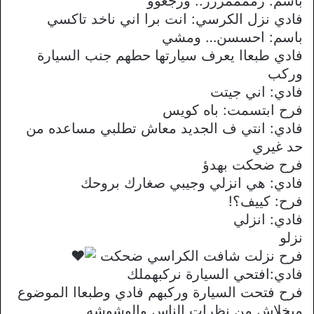
باسم: زممممررر.. ورجعوو
فادي نزل الكرسي: انت برا اني ناخد تاكسي
باسم: احسسن… ومشي
فادي طبعاا يعرف سيارتها حطهم جنب السيارة
وركب
فادي: اني جيتت
فرح ابتسمت: باه كويس
فادي: انتي ف الجديد معاش تطلبي مساعده من
حد غيري
فرح ضحكت بهدؤ
فادي: هي انزلي وجيبي صغارك بروحك
فرح: كييف؟!
فادي: انزلي
نزلو
فرح نزلت شافت الكراسي ضحكت
فادي:افتحي السيارة نركبهملك
فرح فتحت السيارة وركبهم فادي وطبعاا الموضوع
ميخلاش من نظرات الناس والوشوشه