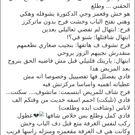
الحقني … وطلع
هو خش وقعمز وجي الدكتورة يشوفله وهكي
وهني نفتح الباب وخشت فرح بدون ماتركزز
فرح: ابتهال لم تفضي تعاليلي بعدين
ابتهال شافتلها: شنو في؟!
فرح تشوف ف هاتفها: بنجيب صغاري نطعمهم
منقدرش نجيبهم الزوز بروحي
ابتهال: ياريتك قلتيلي قبل مش فاضيه الحق بنروح
بعد المريض هدا
فادي يفصلل فها تفصيييل وخصوصا انه مش
عطياته اهميه واساسا مركزتش فيه
فرح شاف للمريض ابتسمت: ماتشوف…. سكتت…
فادي (تلبكت) احمم اسفه خديت من وقتكم الف
لاباس (وشافت ايده وطلعت)
فادي كمل وطلع بس خلاص شافها
عطول
ركب لنفس الغرفة متع قبل دف الباب وخش
وكانت هي ف الغرفة مقعمزه ومنزله راسها قريب