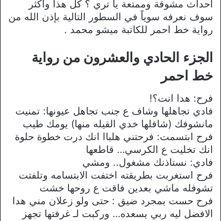
أحداث مشوقة وممتعة يا تري ؟ كل هذا وأكثر
سوف نعرفه سوياً في السطور التالية بإذن الله من
رواية خط احمر للكاتبة ميشو محمد .
الجزء الحادي والعشرون من رواية
خط احمر
فرح: هدا انت؟!
فادي تجاهلها وشاف ع جنب تجاهل عيونها: تمنيت
مانشوفك (شافلها خدي القيله منها) يومك طيب
فرح ابتسمت: فرحتني هلباا انك درت خطوة حلوة
انك تخليت ع الكرسي… قاطعها
فادي: نستاذنك مشغول.. ومشي
فرح استغربت بطريقته اختفت الابتسامه وتلفتت
تشوفله ماشي بعدين فاقت ع روحها خشت
فرح حست بمجرد ضيق : حتى ولو زعلان مني هدا
الافضل ليه ربي يسعده… وركبت لـ غرفتها تجهز