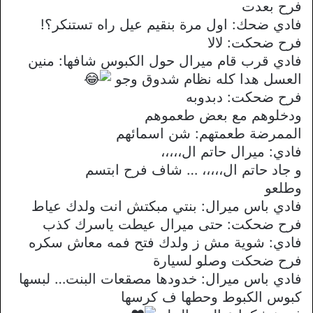
فرح بعدت
فادي ضحك: اول مرة بنقيم عيل راه تستنكر؟!
فرح ضحكت: لالا
فادي قرب قام ميرال حول الكبوس شافها: منين
العسل هدا كله نظام شدوق وجو
فرح ضحكت: دبدوبه
ودخلوهم مع بعض طعموهم
الممرضة طعمتهم: شن اسمائهم
فادي: ميرال حاتم ال،،،،،
و جاد حاتم ال،،،،، … شاف فرح ابتسم
وطلعو
فادي باس ميرال: بنتي مبكتش انت ولدك عياط
فرح ضحكت: حتى ميرال عيطت ياسرك كذب
فادي: شوية مش ز ولدك فتح فمه معاش سكره
فرح ضحكت وصلو لسيارة
فادي باس ميرال: خدودها مصقعات البنت… لبسها
كبوس الكبوط وحطها ف كرسها