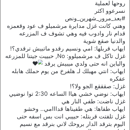
روحها لعملية
نسرعوو اكثر
#بعد_مرور_شهرين_ونص
وهني كانت غزل مدايرة مرشميلو ف عود وقعمزه
قدام نار وادوب فيه وهي تشوف ف المزرعه
والدنيا صقع شوية
ايهاب قربلها: امي ونسيم رقدو ماتبيش ترقدي؟!
غزل تاكل ف مرشميلوو: No, حبييت جيتنا للمزرعه
والباين انه حتى ولدي ميبيش يرقد
ايهاب: انتي مهبلك لـ هلفرخ من يوم حملك هابله
عفكره
غزل: صقققع الجو ولا؟!
ايهاب: نوضي خشي هياا الساعه 2:30 توا نوضيي
غزل ناضت: طفي النار هي
ايهاب طفاها: هي طفيناها قدااامي.. وخشو
غزل تلفتت قربتله: حبيبي انت بس اسفه حتى
اليوم بترقد الدار بروحك لاني بنرقد مع نسيم