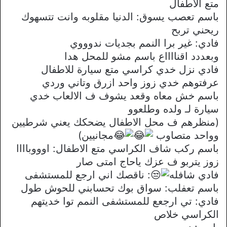
متع الاطفال
باسم تعصب يسوق: الدنيا مقلوبه وانت تتسهوك
ريحني تربح
فادي: غير برا النمم بجديات ندوووي
وبعددد اقنااااع باسم مشو للمحل هدا
فادي نزل خدي كراسي متع سيارة للاطفال
عرفتوهم خدي زوز واحد ازرق وتاني وردي
باسم خش معاه وقعد يشوف ف الالعاب خدي
سيارة لـ ولده وطلعوو
(منظرهم ف محل الاطفال يضحكك يعني شرطيين
وواحد متصاوب
مجانيين)
باسم ركب شاف الكراسي متع الاطفال: اوووباااا
زوز يتربو ف عزك ياحاج امتى صار
فادي شافله
: ناقصك اني ارجع للمستشفى
باسم تعفلب: سواق بوك تحسابني للحوش طول
فادي: تي ارجعع للمستشفى النمم توا خديتهم
الكراسي خلاص