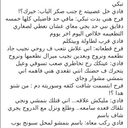
تبكي
فادي خل عصبيته ع جنب صكر الباب: خيرك؟!
فرح هني بدت تبكي: مافي حد فاضيلي كلها خمسه
دقايق نبي حد يجي معاي عشان نعطي لصغاري
التطعيمه خلااص اليوم اخر يووم
فادي قرب لطاولة وبيتكلم
فرح قطعاته: اني علاش نتعب ف روحي نجيب جاد
نطعمه ونروح وبعدين نجيب ميرال نطعمها ونروح
فادي: عينكك رح تخاطري صعب تسوقي وعيل
يتحرك ف حضنك انتي تقعدي هني فاهمه اني
بنمشي مشوار وجاي
فرح ابتسمت شافت كثفه وسوريته دم : من شنو
هدا ؟!
فادي: مليكش علاقه… اني قتلك بنمشي ونجي
نلقاك قعده سامعه.. وطلع ونزل مع الدروج يجري
شاف باسم
فادي ركب معاه: باسم بنمشو لمحل سبونج بوب