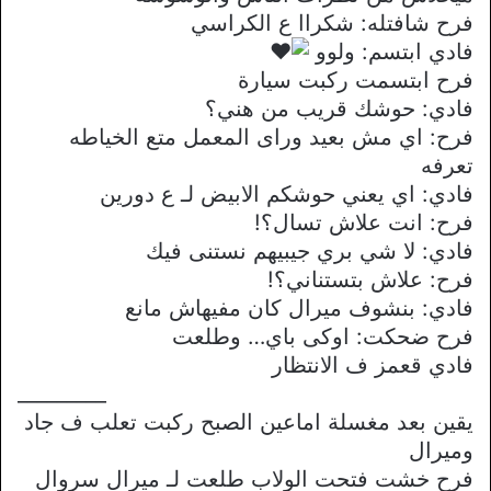
فرح شافتله: شكراا ع الكراسي
فادي ابتسم: ولوو
فرح ابتسمت ركبت سيارة
فادي: حوشك قريب من هني؟
فرح: اي مش بعيد وراى المعمل متع الخياطه
تعرفه
فادي: اي يعني حوشكم الابيض لـ ع دورين
فرح: انت علاش تسال؟!
فادي: لا شي بري جيبيهم نستنى فيك
فرح: علاش بتستناني؟!
فادي: بنشوف ميرال كان مفيهاش مانع
فرح ضحكت: اوكى باي… وطلعت
فادي قعمز ف الانتظار
_________
يقين بعد مغسلة اماعين الصبح ركبت تعلب ف جاد
وميرال
فرح خشت فتحت الولاب طلعت لـ ميرال سروال