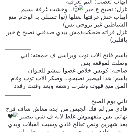
ايهاب تعصب: النم تعرفيه
غزل: تصبح ع خير
.. وخشت غرفة نسيم
ايهاب خش غرفتها بعتلها (توا تسبلي بـ الوحام متع
الشياطين غير تروحي بس)
غزل قراته ضحكت(مش بيدي صدقني تصبح ع خير
ياقلبي)
__________
باسم فاتح الاب توب ويراسل ف جمعته: اني
وصلت لموقعه بس
صاحبه: كويس خلاص غضوا نمشو للعنوان
باسم: هدا لبيصير تصبحو… وصكر الاب توب وقام
المق متع قهوته وشرب رشفه وبعد وقتت رقدد
__________
تاني يوم الصبح
فادي من لم فك الجبس من ايده معاش شاف فرح
نهائي بس متفهموش غلط لانه ف شي بيصير
بعد شهرين ونص تعالج فادي وسيب القيلات وبدي
يمشي عادي بس بحرص يعني يهتم برجليه انه