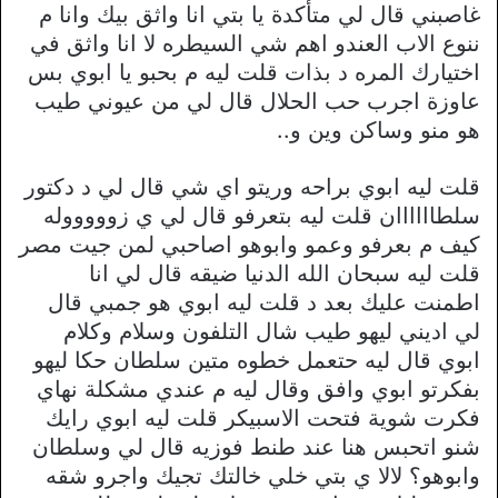
غاصبني قال لي متأكدة يا بتي انا واثق بيك وانا م
ننوع الاب العندو اهم شي السيطره لا انا واثق في
اختيارك المره د بذات قلت ليه م بحبو يا ابوي بس
عاوزة اجرب حب الحلال قال لي من عيوني طيب
هو منو وساكن وين و..
قلت ليه ابوي براحه وريتو اي شي قال لي د دكتور
سلطاااااان قلت ليه بتعرفو قال لي ي زوووووله
كيف م بعرفو وعمو وابوهو اصاحبي لمن جيت مصر
قلت ليه سبحان الله الدنيا ضيقه قال لي انا
اطمنت عليك بعد د قلت ليه ابوي هو جمبي قال
لي اديني ليهو طيب شال التلفون وسلام وكلام
ابوي قال ليه حتعمل خطوه متين سلطان حكا ليهو
بفكرتو ابوي وافق وقال ليه م عندي مشكلة نهاي
فكرت شوية فتحت الاسبيكر قلت ليه ابوي رايك
شنو اتحبس هنا عند طنط فوزيه قال لي وسلطان
وابوهو؟ لالا ي بتي خلي خالتك تجيك واجرو شقه