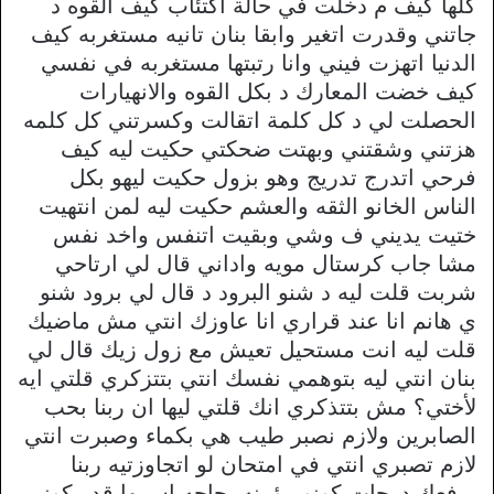
كلها كيف م دخلت في حالة اكتئاب كيف القوه د
جاتني وقدرت اتغير وابقا بنان تانيه مستغربه كيف
الدنيا اتهزت فيني وانا رتبتها مستغربه في نفسي
كيف خضت المعارك د بكل القوه والانهيارات
الحصلت لي د كل كلمة اتقالت وكسرتني كل كلمه
هزتني وشقتني وبهتت ضحكتي حكيت ليه كيف
فرحي اتدرج تدريج وهو بزول حكيت ليهو بكل
الناس الخانو الثقه والعشم حكيت ليه لمن انتهيت
ختيت يديني ف وشي وبقيت اتنفس واخد نفس
مشا جاب كرستال مويه واداني قال لي ارتاحي
شربت قلت ليه د شنو البرود د قال لي برود شنو
ي هانم انا عند قراري انا عاوزك انتي مش ماضيك
قلت ليه انت مستحيل تعيش مع زول زيك قال لي
بنان انتي ليه بتوهمي نفسك انتي بتتزكري قلتي ايه
لأختي؟ مش بتتذكري انك قلتي ليها ان ربنا بحب
الصابرين ولازم نصبر طيب هي بكماء وصبرت انتي
لازم تصبري انتي في امتحان لو اتجاوزتيه ربنا
برفعك درجات كونو مؤمنه بحاجه اسمها قدر كوني