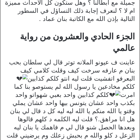
جميلة مع أبطالنا ؟ وهل ستكون كل الأحداث مميزة
ام لا ؟ لنعرف إجابة ذلك التساؤل في السطور
التالية بإذن الله مع الكاتبة بنان عماد .
الجزء الحادي والعشرون من رواية
عالمي
عاينت ف عيونو الملانه توتر قال لي سلطان بحب
بنان م عارفه سرخت كيف وقلت كلامي كيف
البعرفو اتفشيت قلت ليه انتو كلكم كذابين
كلكم مخادعين يا رسول الله لم يستوصو بنا كما
امرت
كلكم كذابين واحد بعبي شهواتو واحد
بكذب واحد عشان يتونس بيها واحد عشان يملي
وقتو يا الله منكم يا الله ليه ليه كل د قال لي بنان
هل انا مراهق.؟ قلت ليه الكلمه د كلهم قالوها
وبعدها الحصل شنو قال لي م فاهمك يا بنان ليه
الزعل د كلو والله م بحبش زعلك وم يرضيني قلت