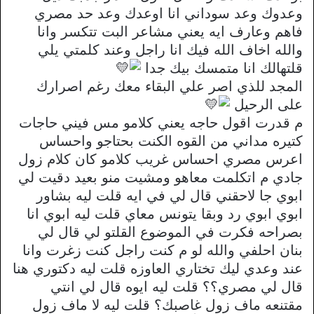
وعدوك وعد سوداني انا اوعدك وعد حد مصري
فاهم وعارف ايه يعني مشاعر البت تتكسر وانا
والله اخاف الله فيك انا راجل وعند كلمتي يلي
قلتهالك انا متمسك بيك جدا
المجد للذي اصر علي البقاء معك رغم اصرارك
على الرحيل
م قدرت اقول حاجه يعني كلامو مس فيني حاجات
كتيره مداني من القوه الكنت بحتاجو واحساس
اعرس مصري احساس غريب كلامو كان كلام زول
جادي م اتكلمت معاهو ومشيت منو بعيد دقيت لي
ابوي جا لاحقني قال لي في ايه قلت ليه بشاور
ابوي ابوي رد وبقا يتونس معاي قلت ليه ابوي انا
بصراحه فكرت في الموضوع القلتو لي قال لي
بنان احلفي والله لو م كنت راجل كنت زغرت وانا
عند وعدي ليك تختاري العاوزه قلت ليه دكتوري هنا
قال لي مصري؟؟ قلت ليه ايوه قال لي انتي
مقتنعه ماف زول غاصبك؟ قلت ليه لا ماف زول