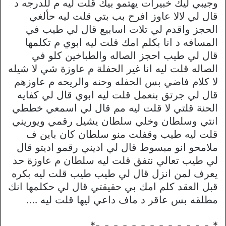
وجيبي ليك خبيرات يهتمو بيك قلت ليه م للدرجه د
قال لي لالا عاوز افرح بب بتي قلت ليه حألغي
الحجز واقدم لي تلات اسابيع قال لي طيب في
المسافه د انا بكلم امك قلت ليه ابوي م تكلمها
قال لي طيب احجز الصاله والطباخين كلو في
الصاله قلت ليه انا غير الحفلة م عاوزة شي لا شيله
لا كلام فاضي بس الحفله وحنه والريحه م عاوزهم
قال لي جرتق بنعمل قلت ليه ابوي قال لي كفايه
الحنة قلتي لا قلت ليه مم قال لي اسمعي خططي
انتي وسلطان وخلي سلطان يشيل رقمي ويوريني
قلت ليه طيب وقفلت منو سلطان كان باين ف
ملامحو انو مبسوط قال لي اديني رقمو اديتو قال
لي طيب تعالي نتفق قلت ليه سلطان م عاوزة حد
يعرف لمن انزل قال لي طيب طيب قلت ليه بكره
قبل العقد كلم امك بي حقيقتي قال لي حكلمها انك
مطلقه بس عاقر د ماف داعي ليها قلت ليه ….
*_-_-_-_-_-_-_-_-_-_-_-_-_-*