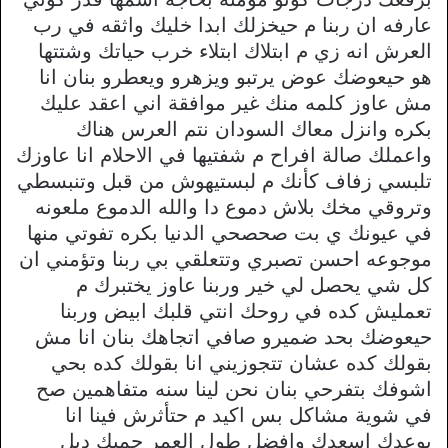
عارفه ان ربنا م حيخزلك ابدا خليك واثقه في رب
العرش انه زي م ابتلاك ابتلاء خرب حياتك وشتتها
هو حيعوضك عوض يرتبو ويزهرو ويعطرو بنان انا
مش عاوز كلمه منك غير موافقة اني اعقد عليك
بكره وانزل معاك السودان نتم العرس هناك
واعملك صالة افراح م شفتيها في الاحلام انا عاوزك
تلبسي زفاف كأنك م لبستيهوش من قبل وتنبسطي
وتروقي مخك بلاش دموع دا والله الدموع ملعونه
في عيونك ي بت صحصحي الدنيا بكره تفوتي منها
موجوعه احسن تصبري وتتعلقي بي ربنا وتؤمني ان
كل شي يحصل لي خير وربنا عاوز يختبرك م
تعمليش كده في روحك انتي قلبك ابيض وربنا
حيعوضك بحد ضميرو صافي اتجاهك بنان انا مش
بقولك كده عشان تتجوزيني انا بقولك كده بحي
اشوفك بتفرحي بنان نحن لينا سنه متفاهمين صح
في شوية مشاكل بس اكيد م حتأثرش فينا انا
بوعدك اسعدك وافضل طول العمر جمبك ديل