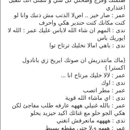
اعتذاري
عمر : صار خير .. اصﻻ الذنب مش ذنبك وانا لو
كنت مكانك كنت حندير هكي واحرف
ندى : المهم ان شاء الله ﻻباس عليك عمر : الله ﻻ
ايوريك باس
ندى : باهي اماﻻ نخليك ترتاح توا
{ماك ماتندريش ان صوتك ايريح زي بانادول
اكسترا }
عمر : ﻻﻻ خليك مرتاح انا …
ندى : اوك
عمر : مطر اتصب
ندى : اي ماشاء الله قوية
عمر : بالله غنيلي هههه عارفه طلب مفاجئ لكن
هكي الجو حلو مع غنائك اكيد حيزيد يحلو
ندى : ههههه مانعرفش انغني
عمر : هههه يﻻ حتى مقطع بسيط