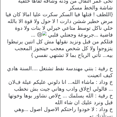
نحى عمر النقال من وذنه وشافه لقاها خلفية
شاشة والخط مسكر
{اللطف ! قتلها فيا السكر سكرت عليا اماﻻ كان فيا
مرض خطير ششن دارت ! ﻻ حول وﻻ قوة الا بالله
خلي ناكل توسط متاعي خيرلي ﻻ بنات وﻻ دوة
فاضية …جربوعة وجعتلي قلبي
…
قتلكم من قبل ونزيد نقولها مش كل اتنين يرتبطوا
يتزوجوا وﻻ كل شخص معجب حيتجوز المعجب
بيه… تأتي الرياح بما ﻻ تشتهي نفسي }
خ رقية : بنتي مهندسة نفط تشتغل ….السنة هادي
كيف اتعينت
خ وداد : ماشاء الله… انا دلوني عليكم عيلة فﻻن
… قالولي اخﻻق وادب وهاني جيت بش نخطب
خ رقية : الله يسلمك … خﻻص نشاور بوها وخوتها
قبل ونرد عليك ان شاء الله
خ وداد : ﻻ خودوا راحتكم اﻻصول اصول …وهي
نستأذنك تو