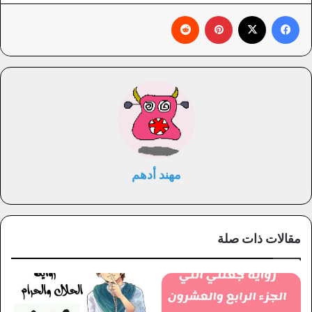
فيسبوك
X
بينتيريست
‏Reddit
مهند أدهم
مقالات ذات صلة