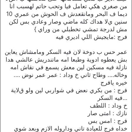
من صغري هكي تعامل فيا وتحب حاتم لهسبب انا
ديما ف البحر ومانقعدش ف الحوش من عمري 10
سنين يﻻ هداك كله ماضي وصار وعادي بس لكن
مش لدرجة تمشي تخطبلي من وراي }
فرج :مايجيش اللي اديري فيه
عمر حس ب دوخة ﻻن فيه السكر ومامشاش يعاين
بش يعطوه ادوية وطبعا امه ماتندريش عالشي هدا
نازلة فيه مسكين لين معش يسمع في نقاش امه
وخاله…. وطاح ثاني خ وداد : عمر عمر نوض ….
خيره يافرج
فرج : من بكري نعض في شواربي لين ولو قﻻية
…فيه السكر
خ وداد : اللطف
نازك : امتى صار
فرج : امس بس
خداه فرج للعيادة تاني وداروله اﻻزم وبعد شوي