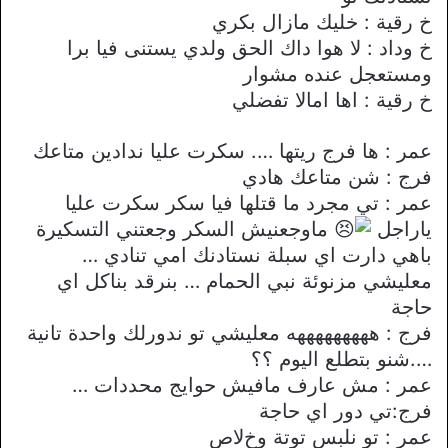
خ رقية : خليك مازال بكري
خ وداد : ﻻ هوا داك الحق ولدي يستنى فيا برا
ومستعجل عنده مشوار
خ رقية : اها اماﻻ تفضلي
عمر : ها فرج ريتها …. سكرت عليا ندادين متاعك
فرج : شن متاعك هادي
عمر : تي مجرد ما قتلها فيا سكر سكرت عليا
ياراجل
ماوجعنيش السكر وجعتني التسكيرة
باهي دارت اي سبلة نستادنك امي تنادي …
معليشي مزنوئة نبي الحمام … بنرقد بناكل اي
حاجة
فرج : هههههههههه معليشي تو ندورلك واحدة تانية
….شنو بتطلع اليوم ؟؟
عمر : مش عارف مافيش حوايج محددات …
فرج:تي دور اي حاجة
عمر : تو نلبس توتة وخﻻص