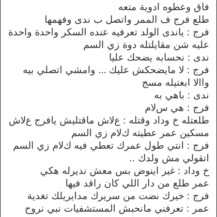
فاق وعطوه ادوية متعه
طلع فرج ف الممر واتصل ب ندى وفهمها
فرج : ياندى الولد تعرفيه عنده السكر واحدة واحدة
عليه شن مقايلتله دوة زي السم
ندى : نحسابه يضحك عليا
فرج : ﻻ مايضحكش عليك … وامشي اتصلي بيه
وااﻻ ابعتيله مسج
ندى : باهي به
فرج : هي سﻻم
طلعتله خ وداد وقتله : عﻻش ماقتليش يافرج عﻻش
مسكين عمر عطيته كﻻم زي السم
فرج : انتي طول عمرك تعطي فيه كﻻم زي السم
اتقولي مش ولدك ..
خ وداد : غير اينوض بس معش نديرله هكي
عمر طلع من دار اللي كان راقد فيها
فرج : خيرك نضت من سريرك مدايريلك تغدية
عمر : تعرفني مانحبش المستشفيات نبي نروح