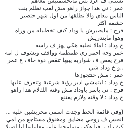
نستنى ف الرد بس ماتحشمنيش معاهم
عمر : تي هدا جواز راهو مش لعب نظلم بنت
الناس معاي واﻻ نطلقها من اول شهر حتصير
حشمة اكثر
فرج : مايصيرش يا وداد كيف تخطبيله من وراه
وهوا مايندريش
خ وداد : اماﻻ نخليه هكي يهز ف راسه
عمر وجه احمر زي طمطمة وواقف ويشوف ل امه
فرج يعض ف شواربه يبيها تنقص دوة خاف ع عمر
..و خ وداد شي
عمر : مش حنتجوزها
خ وداد : ابتمشي ادير رؤية شرعية وتتعرف عليها
فرج : تي ياسر ياوداد مش وقته الكﻻم هدا راهو
خ وداد : ﻻ وقته وﻻزم يقتنع
{وفي قائمة الحظ وجدت اسمي مخربشين عليه …
انحس ف روحي مضايق ومخنوق مستاجع من امي
كيف ادير فيا هكي مسامحها على معاملتها ليا اصﻻ