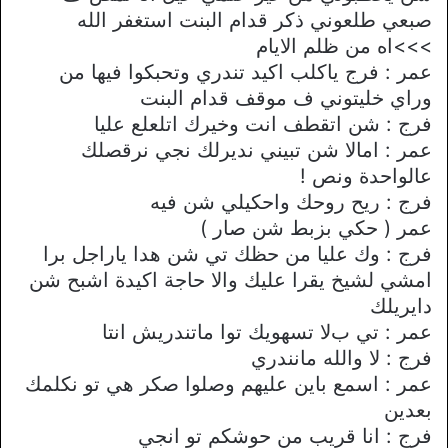
صبعي طلعوني ذكر قدام البنت استغفر الله
>>>اه من ظلم اﻻيام
عمر : فرج ياكلب اكيد تندري وتحبكوا فيها من
وراي خليتوني ف موقف قدام البنت
فرج : شن اتقطف انت وخيرك اتلعلع عليا
عمر : اماﻻ شن تبيني نديرلك نجي نرقصلك
عالواحدة ونص !
فرج : ريح روحك واحكيلي شن فيه
عمر ( حكي بزبط شن صار )
فرج : وك عليا من حظك تي شن هدا ياراجل برا
امشي لشيخ يقرا عليك واﻻ حاجة اكيدة اشبح شن
دايريلك
عمر : تي بﻻ تسهويك توا ماتندريش انتا
فرج : ﻻ والله مانندري
عمر : اسمع باين عليهم وصلوا صكر هي تو نكلمك
بعدين
فرج : انا قريب من حوشكم تو انجي