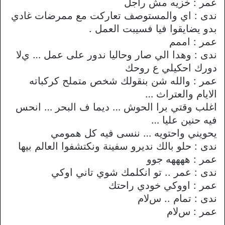
عمر : خزيه مش راجل
ندى : اي والمستوصف تعاركت مع ممرضات غادي
بدو يضايقوا فيا فسيبت العمل .
عمر : اممم
ندى : وهدا الي صار وحاليا ندور على عمل … يﻻ
دورك احكيلي ع روحك
عمر : والله شن بنقولك شخص متملح كركباته
اﻻيام والعتراث …
اغلب وقتي برا الحوش … ديما ف البحر … انحس
فيه حنين عليا …
يحويني واحتويه … ننسى فيه كل همومي
ندى : حلو بالك نديرو سفينة ونكتشفوا العالم بيها
عمر : ههههه جوو
ندى : عمر .. تو انكلمك شوي تاني اوكي
عمر : اووكي خودي راحتك
ندى : تمام .. سﻻم
عمر : سﻻم