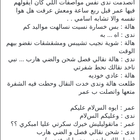
انصدمت ندى نفس مواصفات اللي كان ايقولهم
فيها عمر قبل ربع ساعة ومعش عرفت هل هوا
نفسه واﻻ تشابه اسامي . .
هالة : بس خسارة نسيت نسالهت مواليد كم
ندى : اه … به
هالة : شوية نجيب تشيبس ومشقشقات نقضو بيهم
الوقت
ندى : هالة نقالي فصل شحن والضي هارب … نبي
ناخد نقالك نحط شفرتي
هالة : عادي خوديه
طلعت هالة وندى خدت النقال وحطت فيه الشفرة
متعها واتصلت ب عمر
عمر : ايوه السﻻم عليكم
ندى : وعليكم السﻻم
عمر : ماتقوليليش خيرك سكرتي عليا امبكري ؟؟
ندى : شحن نقالي فصل و الضي هارب
{يعطيهالك خلعتيني نحسابك فتيني }