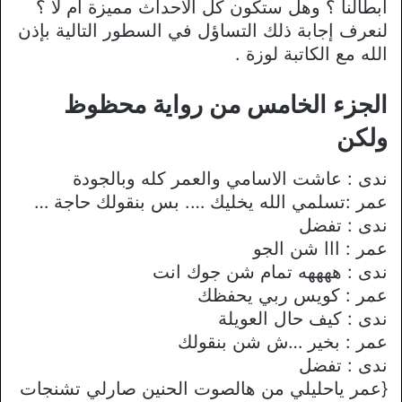
أبطالنا ؟ وهل ستكون كل الأحداث مميزة ام لا ؟
لنعرف إجابة ذلك التساؤل في السطور التالية بإذن
الله مع الكاتبة لوزة .
الجزء الخامس من رواية محظوظ
ولكن
ندى : عاشت اﻻسامي والعمر كله وبالجودة
عمر :تسلمي الله يخليك …. بس بنقولك حاجة …
ندى : تفضل
عمر : ااا شن الجو
ندى : ههههه تمام شن جوك انت
عمر : كويس ربي يحفظك
ندى : كيف حال العويلة
عمر : بخير …ش شن بنقولك
ندى : تفضل
{عمر ياحليلي من هالصوت الحنين صارلي تشنجات