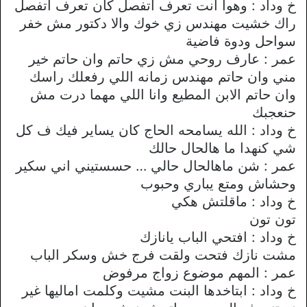
خ وداد : وهوا انت تعرف اتفصل كان تعرف اتفصل
راك خشيت مهندس زي خوك واﻻ دكتور مش خفر
سواحل ودوة فاضية
عمر : عارف روحي مش زي حاتم وان حاتم خير
مني وان حاتم مهندس زمانه اللي رفعلك راسك
وان حاتم اﻻبن المطيع وانا اللي مهما درت مش
حنعجبك
خ وداد : الله يسامحه الحاج كان يساير فيك ف كل
شي كنهدا ما هالحال حالك
عمر : شن ماهالحال حالي … حسستيني اني سكير
وحشاش ومتع يباري وحبوب
خ وداد : ماقلتش هكي
تون تون
خ وداد : افتحي الباب يانازك
مشت نازك فتحت ولقت فرج خش وسكر الباب
عمر : المهم موضوع زواج مرفوض
خ وداد : ابتاخدها البنت مشيت وكلمت اماليها غير