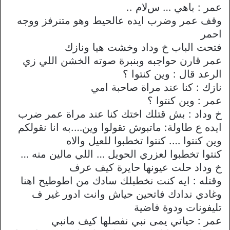
عمر : باهي … سﻻم ..
وقف عمر وضرب ايده عالحيط وهو متنرفز ووجه
احمر
فتحت الباب خ وداد وخشت هيا ونازك
عمر قارن حواجبه وبنبرة صوته الخشن اللي زي
الرعد قال : وين كنتوا ؟
نازك : كنا عند مراة صاحبة امي
عمر : وين كنتوا ؟
خ وداد : بش قتلك اختك كنا عند مراة عمر ضرب
ايده ع طاولة: ماتبوش تقولوا وين….به انا نقولكم
وين كنتوا …. كنتوا تخطبوا للعيل واﻻه
كنتوا تخطبوا لعزري الحويل … اللي مالين منه …
خ وداد حلت عيونها حايرة كيف عرف
وقتله : ايه كنت نخطبلك سادك من اطوطيح اهنا
وغادي ندادك فاتحين حياش وانت ادور غير ف
تليفونات ودوة فاضية
عمر : حياتي يمى نبي نفصلها كيف مانبي