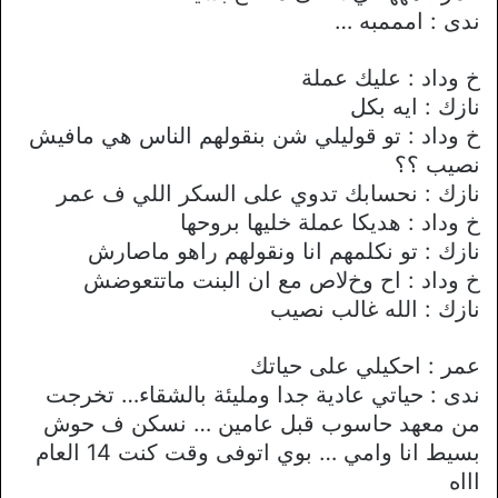
ندى : امممبه …
خ وداد : عليك عملة
نازك : ايه بكل
خ وداد : تو قوليلي شن بنقولهم الناس هي مافيش
نصيب ؟؟
نازك : نحسابك تدوي على السكر اللي ف عمر
خ وداد : هديكا عملة خليها بروحها
نازك : تو نكلمهم انا ونقولهم راهو ماصارش
خ وداد : اح وخﻻص مع ان البنت ماتتعوضش
نازك : الله غالب نصيب
عمر : احكيلي على حياتك
ندى : حياتي عادية جدا ومليئة بالشقاء… تخرجت
من معهد حاسوب قبل عامين … نسكن ف حوش
بسيط انا وامي … بوي اتوفى وقت كنت 14 العام
اااه