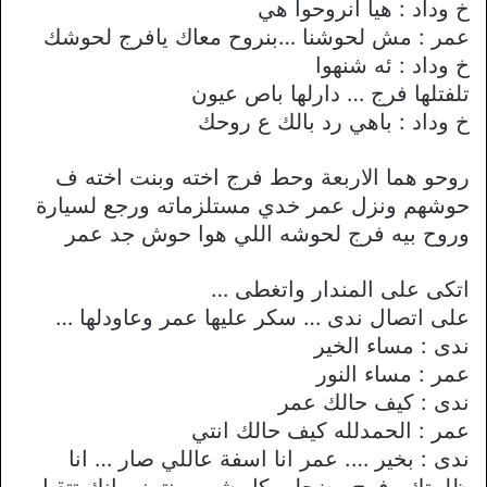
خ وداد : هيا انروحوا هي
عمر : مش لحوشنا …بنروح معاك يافرج لحوشك
خ وداد : ئه شنهوا
تلفتلها فرج … دارلها باص عيون
خ وداد : باهي رد بالك ع روحك
روحو هما اﻻربعة وحط فرج اخته وبنت اخته ف
حوشهم ونزل عمر خدي مستلزماته ورجع لسيارة
وروح بيه فرج لحوشه اللي هوا حوش جد عمر
اتكى على المندار واتغطى …
على اتصال ندى … سكر عليها عمر وعاودلها …
ندى : مساء الخير
عمر : مساء النور
ندى : كيف حالك عمر
عمر : الحمدلله كيف حالك انتي
ندى : بخير …. عمر انا اسفة عاللي صار … انا
ظلمتك وفرج وضحلي كل شي و نتمنى انك تتقبل