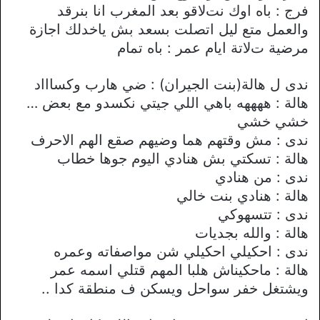
فرج : باه اوك نتﻻقو بعد المغرب انا بنرقد
والعمل متع ليل اتصلت بسعد بش ياخدلك اجازة
مرضية تﻻتة ايام عمر : باه تمام
ندى ل هالة(بنت الجيران) : ضي هارب وكساااد
هالة : ههههه باهي اللي جيتي نكسدو مع بعض …
خشي خشي
ندى : مش وقتهم هما وضيهم صقع الهم اﻻحرف
هالة : تسكتي بش هنادي اليوم جوها خطاب
ندى : من هنادي
هالة : هنادي بنت خالي
ندى : تتسهوكي
هالة : والله بجديات
ندى : احكيلي احكيلي شن مواصفاته وعمره
هالة : ماحكيناش هلبا المهم قتلي اسمه عمر
ويشتغل خفر سواحل ويسكن ف منطقة كدا ..