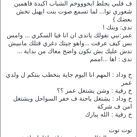
ف قلبي يجلط ايخوووخم الشباب اكيدة فاهمين
شعوري توا… لما تسمع صوت بنت ايهبل تخش
بعضك }
ندى: وينك !
عمر:نبي نقولك ياندى ان انا فيا السكري … وامس
بس كيف عرفت …واهو جيتك دغري قتلك مانبيش
ندس عليك بش نكون واضح معاك من بداية …
ندى : اها …اممم
خ وداد : المهم انا اليوم جاية بنخطب بنتكم ل ولدي
عمر
خ رقية : وشن يشتغل عمر ؟؟
خ وداد : يشتغل ياحنة ف خفر السواحل ويشتغل
امن ف شركة
خ رقية : الله يبارك
توت توت