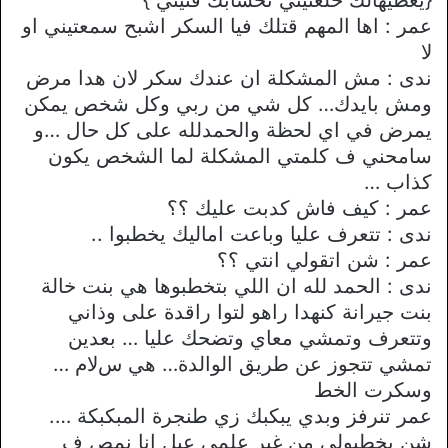
عمر : اها المهم قتلك فيا السكر اشبح سمعتيني او
ﻻ
ندى : مش المشكلة ان عندك سكر ﻻن هدا مرض
ومش بايدك… كل شي من ربي وكل شخص يمكن
يمرض في اي لحظة والحمدلله على كل حال …و
سامحني ف كلمتي المشكلة لما الشخص يكون
كذاب …
عمر : كيف فاش كدبت عليك ؟؟
ندى : تتعرف عليا وباعت اماليك يخطبوا ..
عمر : شن اتقولي انتي ؟؟
ندى : الحمد لله ان اللي بتخطبوها هي بنت خالة
بنت جيرانة كنهدا راهو لتوا راقدة على وذاني
وتتعرف وتمشي معاي وتضحك عليا … بعدين
تمشي تتجوز عن طريق الوالدة… هي سﻻم …
وسكرت الخط
عمر تنرفز وبدي يبكبك زي طنجرة المبكبكة ….
شن يخطبولي من غير علمي عيل انا نمص ف