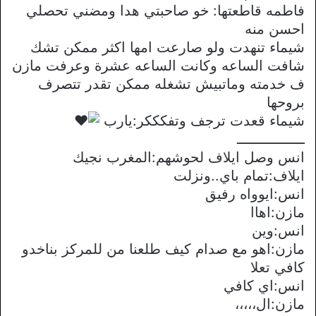
فاطمه قاطعتها: خو صاحبتي هدا ومضني تحصلي
احسن منه
شيماء تنهدت ولو صارعت امها اكثر ممكن تشك
شافت الساعه وكانت الساعه عشرة وعرفت مازن
ف خدمته وماتبيش تشغله ممكن تقدر تتصرف
بروحها
شيماء قعدت ترجف وتفكككر:يارب
ــــــــــــــــ
انس وصل ايلاف لحوشهم:المغرب نجيك
ايلاف:تمام باي..ونزلت
انس:ايوواه رفيق
مازن:اهاا
انس:وين
مازن:اهو مع صدام كيف طلعنا من للمركز بناخدو
كافي تعلا
انس:اي كافي
مازن:ال،،،،،