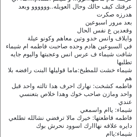
عرفتك كيف حالك وحال العويله..وووووو وبعد
هدرزه صكرت
بعد مرور اسبوعين
وقعدين ع نفس الحال
وايلاف وانس خدو وتين معاهم وكونو عيلة
في السبوعين هادم وحده صاحبت فاطمه ام شيماء
شافت شيماء ف عرس انس وعجبتها واليوم جايه
تطلبها
شيماء خشت للمطبخ:ماما قوليلها البنت رافضه بلا
هم
فاطمه كشخت: نهارك احرف هدا تالته واحد قبل
واحد ومازن صاحب خوك وهدا خلاص بتعنسي
عندي
شيماء: ياام واسمعي
فاطمه قاطعتها: خيرك مالا ترفضي نشالله تطلعي
دايره علاقه نهااارك اسوود نحرش بوك
شيماء:ياام