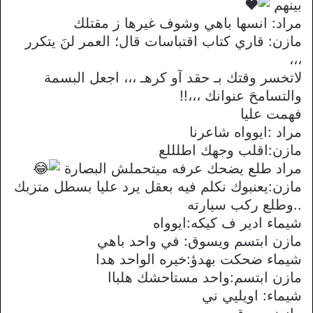
بينهم
مراد: انسها باهي وشوف غيرها ز مقتلك
مازن: قاري كتاب اقتباسات قال؛ العمر لنَ يتكرر
،،،
لاتخسر وقتك بـ حقد آو كرهـ ،،، اجعل البسمة
والتسامحَ عنوانك ،،،!!
فهمت عليا
مراد :ايوواه شاعرنا
مازن:اقلب وجهك اطلللع
مراد طلع يضحك عرفه ميتحملش البصارة
مازن:يعنبوك نكلم فيه بعقل يرد عليا بسطل متزبك
..وطلع ركب سيارته
شيماء ادير ف كيكه:ايوواه
مازن ابتسم ويسوق: في واحد باهي
شيماء ضحكت بهدؤ:خيره الواحد هدا
مازن ابتسم:واحد مستاحشك هلباا
شيماء: اويليي ني