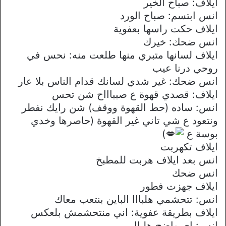
ايلاف: صباح الخير
انس ابتسم: صباح الورد
ايلاف حكت راسها بعفوية
انس ضحك: خيرك
ايلاف لسانها متبري منها طلعت منه: نحس في
روحي درنا عيب
انس ضحك: غير شدي لسانك قدام الناس بلا عار
ايلاف: قصدي قهوة ع صبباااح شن تحس
انس: ساده (حط القهوة ووقف) شن رايك نفطر
ونتعود ع شي تاني غير القهوة (حاصرها وخدي
بوسة ع
)
ايلاف تكهربت
انس بعد ايلاف هربت للمطبخ
انس ضحك
ايلاف جهزت فطور
انس: تتحشمي هلبااا الباين بنتعب معاك
ايلاف بطريقة عفوية: اني منتحشمش بلعكس
انس: اي واضح هلباا