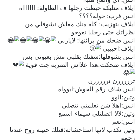
ايلاف متلبكه خبطت رجلها ف الطاولة: اااااااه
انس قرب: حولة؟؟؟؟
ايلاف بتهزيب: كله منك معاش تشوفلي من
نظراتك حتى رجليا تعوجو
انس ضحك من برائتها: لاياربي
ايلاف:احيييي
انس يشوفلها:شفتك بقلبي مش بعيوني بس
ايلاف ضحكت:هدا علااش الضربه جت قوية
ترررررن ترررررن
انس شاف رقم الحوش:ايوواه
وتين:الوو
انس:اهلا شن تعلمتي تتصلي
وتين:لالا اتصلتلي سيماء اسمع
انس:نعم
وتين تكذب لانها استاحشاته:قتلك حنينه روح عندنا
زحمه