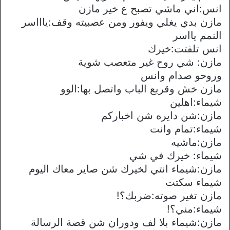
انس:اني ماشي تصبح ع خير مازن
مازن بدي يغلي ويفور ومن عصبيته وقف:ياااسر
النمم يااسر
انس تلفتت:خيرك
مازن: شي روح غير متعصب شوية
وروحو صدام وانس
مازن خش وقربع الباب واتصل بها:الوو
شيماء:اهلين
مازن:شن دايره شن اخباركم
شيماء:تمام وانت
مازن:ماشيه
شيماء: خيرك في شي
مازن:شيماء انتي لخيرك شن صاير معاك اليوم
شيماء سكتت
مازن تغير صوته:ضربك؟!
شيماء:مني؟!
مازن:شيماء بلا لف ودوران شن قصة الرسالة