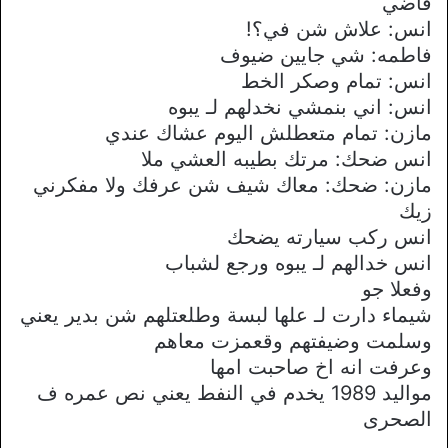
فاضي
انس: علاش شن في؟!
فاطمه: شي جايين ضيوف
انس: تمام وصكر الخط
انس: اني بنمشي نخدلهم لـ يبوه
مازن: تمام متعطلش اليوم عشاك عندي
انس ضحك: مرتك بطيبه العشي ملا
مازن: ضحك: معاك شيف شن عرفك ولا مفكرني
زيك
انس ركب سيارته يضحك
انس خدالهم لـ يبوه ورجع لشباب
وفعلا جو
شيماء دارت لـ علها لبسة وطلعتلهم شن بدير يعني
وسلمت وضيفتهم وقعمزت معاهم
وعرفت انه اخ صاحبت امها
مواليد 1989 يخدم في النفط يعني نص عمره ف
الصحرى
ـــــــــــــــــــ