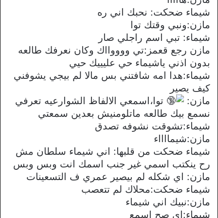
شيماء ضحكت: نحبك اني ره
مازن:ونبي وقتك توا
شيماء: تبي اسم راجلي صار
مازن رجع قعمز:تي ووووااك وكان نعرفك طالعه
بدون اذني ياشيماء حي عليييك حيي
شيماء:هدا امه شافتني بس مالا لم بيجي يشوفني
كيف يصير
مازن:
توا،اسمعي الالفاظ الشوارعيه تعرفي
نسمع بيك طالعه ماتلومنيش بعدين سمعتي
شيماء:تشوقت نشوفه تصدق
مازن:شيمااااء
شيماء ضحكت من قلبها: اني شيماء سلطان مش
رح ينكتب اسمي غير جنب اسمك انت وبس وبس
مازن: اي شكله لم بيصير عمري ف التسعينات
شيماء ضحكت:محلاك لم تتعصب
مازن:نبيك اني شيماء
شيماء:اي صح اسمع