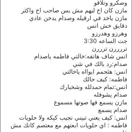
وصكرو وتلاقو
مازن كان اخ ليهم مش بس صاحب اخ واكثر
مازن ياخد في ارقيله وصدام يدخن عادي
دقايق خش انس
وهرزو وهدرزو
جت الساعه 3:30
تررررن ترررن
انس شاف هاتفه:خالتي فاطمه ياصدام
صدام:رد بالك في شي
انس: هئحمم ايوااه ياخالتي
فاطمه: كيف حالك
انس:تمام حمدلله وشخبارك
صدام يشوفله
مازن يسمع فها صوتها مسموع
صدام يسمع
انس: كيف يعني تبيني نجيب كيكه ولا حلويات
فاطمه : اي حلويات ابعتهم مع معتصم كانك مش