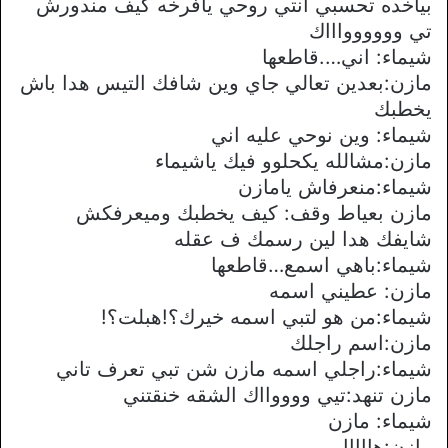
بياخده تحسبي انتي روحي يافرخه كيف مندورش
تي وووووواااك
شيماء: اني….قاطعها
مازن:بعدين تعالي جاي وين شافك التيس هدا باش
يخطبك
شيماء: وين نوحي عليه اني
مازن:مشالله يكحلوو فيك ياشيماء
شيماء:منعرفاش يامازن
مازن بعياط وقف: كيف يخطبك وميعرفكش
شايفك هدا لين رسمك ف عقله
شيماء:باهي اسمع…قاطعها
مازن: عطيني اسمه
شيماء:من هو لتبي اسمه خيرك؟!هبلت؟!
مازن:اسم راجلك
شيماء:راجلي اسمه مازن شن تبي تعرف تاني
مازن تنهد:تيي ووووااك الشقه خنقتني
شيماء: مازن
مازن:هااااا