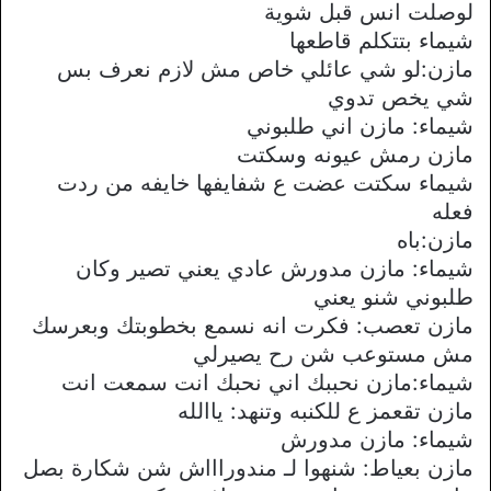
لوصلت انس قبل شوية
شيماء بتتكلم قاطعها
مازن:لو شي عائلي خاص مش لازم نعرف بس
شي يخص تدوي
شيماء: مازن اني طلبوني
مازن رمش عيونه وسكتت
شيماء سكتت عضت ع شفايفها خايفه من ردت
فعله
مازن:باه
شيماء: مازن مدورش عادي يعني تصير وكان
طلبوني شنو يعني
مازن تعصب: فكرت انه نسمع بخطوبتك وبعرسك
مش مستوعب شن رح يصيرلي
شيماء:مازن نحببك اني نحبك انت سمعت انت
مازن تقعمز ع للكنبه وتنهد: ياالله
شيماء: مازن مدورش
مازن بعياط: شنهوا لـ مندوراااش شن شكارة بصل