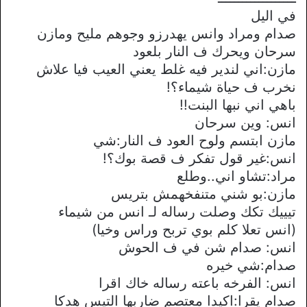
في اليل
صدام ومراد وانس يهدرزو وجوهم مليح ومازن
سرحان ويحرك ف النار بلعود
مازن:اني لندير فيه غلط يعني العيب فيا علاش
نخرب ف حياة شيماء؟!
باهي اني نبها البنت!!
انس: وين سرحان
مازن ابتسم ولوح العود ف النار:شي
انس:غير قول تفكر ف قصة بوك؟!
مراد:تشاو اني..وطلع
مازن:بو شني متنفخهمش بتريس
تيييك تكك وصلت رساله لـ انس من شيماء
(انس تعلا كلم بوي تربح وراس وخيا)
انس: صدام شن في ف الحوش
صدام:شي خيره
انس: الفرخه باعته رساله خاك اقرا
صدام يقرا:اكيدا معتصم ضاربها التيس هدكا