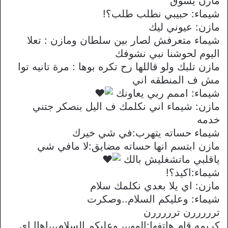
مازن يسوق
شيماء: حبيبي نطلب طلب؟!
مازن: عيوني ليك
شيماء متعرفش لصار بين سلطان ومازن : تعلا
اليوم لحوشنا نبي نشوفك
مازن تلبك ولو قاللها رح تكره بوها : مرة تانيه توا
مش ف المنطقه اني
شيماء: اممم ربي يعاونك
مازن: شيماء اني نكلمك ف اليل بنصكر جتني
خدمه
شيماء حساته يتهرب:في شي خيرك
مازن ابتسم انها حساته مضايق:لا مافي شي
ياقلبي ماتشغليش بالك
شيماء:اكيد؟!
مازن: اي يلا بعدي نكلمك سلام
شيماء: وعليكم السلام..وصكرت
ترررررن ترررررن
كريمه قام هاتفها:الوو،،، وعليكم السلام،،،اهاا اي