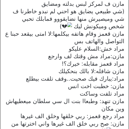
مازن ف لمركز لبس بدلته ومضايق
(شي طبيعي يضايق هو احني لم نبدو خاطرنا ف
شي وميصيرش منها نضايقووو فمابلك تحبي
شخص وميكونش ليك
)
مازن قعمز وقام هاتفه بيكلمها:لا امتى بيقعد حبنا ع
التواصل والهاتف بس
مراد خش:السلام عليكو
مازن:مراد مش وقتك لف وارجع
مراد قعمز مقابله: خيرك؟!
مازن شافله:لا بالك بنحكيلك
مراد:يبارك فيك صحيت..وقف تلفت بيطلع
مازن: خطبت اخت انس
مراد تلفت وساكت
مازن تنهد: وطبعاا بنت ال سي سلطان ميعطيهاش
وين مكان
مراد رجع قعمز: ربي خلقها وخلق الف غيرها
مازن: صح ربي خلق الف غيرها واني اخترتها من