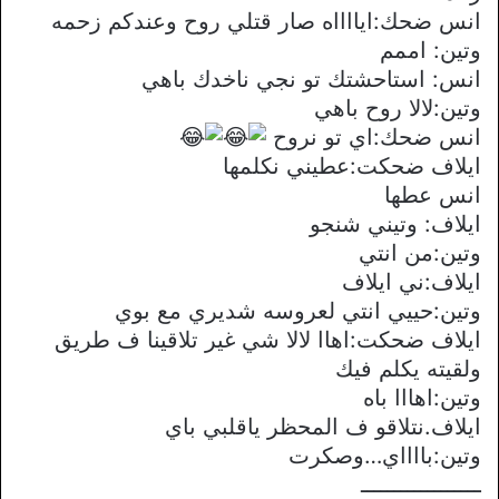
انس ضحك:ايااااه صار قتلي روح وعندكم زحمه
وتين: اممم
انس: استاحشتك تو نجي ناخدك باهي
وتين:لالا روح باهي
انس ضحك:اي تو نروح
ايلاف ضحكت:عطيني نكلمها
انس عطها
ايلاف: وتيني شنجو
وتين:من انتي
ايلاف:ني ايلاف
وتين:حييي انتي لعروسه شديري مع بوي
ايلاف ضحكت:اهاا لالا شي غير تلاقينا ف طريق
ولقيته يكلم فيك
وتين:اهااا باه
ايلاف.نتلاقو ف المحظر ياقلبي باي
وتين:بااااي…وصكرت
ــــــــــــــــــ