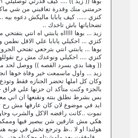
بوها (( زيد )) …. كيف قدرتي توصليلي 
حرمتني منك وقدرة تعاقبني من شي ماكان
كنزي …… كيف يابابا ماليكش دعوه بيه …
تضحاياتها باش تاخدك ..
زيد … بوها اااااه يابنتي اه انتي بتفتحي
كتزي … احكيلي يابابا علي الاقل نطمن و
بوها … يابنتي انتي بترجعي تفتحي الجر
كنزي …. احكيلي ونوعدك مش رح نقوللها 
(( وهنا بدي بسرد القصه )) ووصل لحد ما
زيد … واول ماسمعت خير وفاة خوها انجن
وكان كل املها تحضر الجنازه فقط وتود
بالجزء وكنت متأكد ان حزنها علي فراق 
بس بشرط نطلق بنته ونقنعها ان اني معاش
ايد في موضوع لان كان عارفها مش رح ت
نموت ..كانت رافضه الاكل والشرب وحاولت
هكي مش عارفين شن بيصير فيها وممكم 
هولندا او لا ..ظ وترجع تخش في نوبه هست
… فاوفقت بعد مامشيتله وحكيتله حتي ش