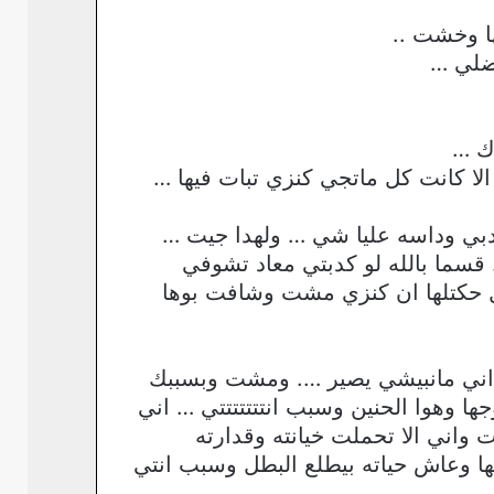
ا وخشت ..
ضلي …
اك …
لا كانت كل ماتجي كنزي تبات فيها …
بي وداسه عليا شي … ولهدا جيت …
قسما بالله لو كدبتي معاد تشوفي
ل حكتلها ان كنزي مشت وشافت بوها
في اني مانبيشي يصير …. ومشت وبسببك
ها وهوا الحنين وسبب انتتتتتتتي … اني
 واني الا تحملت خيانته وقدارته
ها وعاش حياته بيطلع البطل وسبب انتي