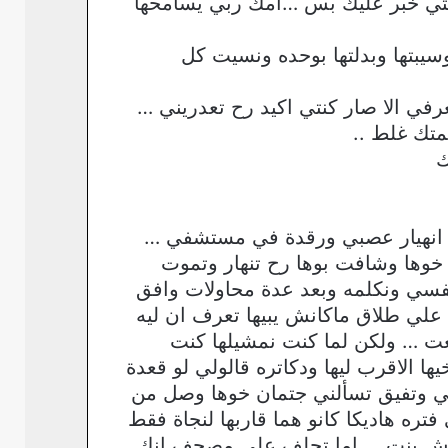
 حتي خبر عليك بس …امك ربي يسامحها
يبتها وبدلتها بوحده ونسيت كل
عرفي الا صار كنتي اكيد رح تعدريني …
متك غلط ..
ك
ها انهيار عصبي ورقدة في مستشفي …
خوها وشافت بوها رح تنهار وتموت
نفسي ونكلمه وبعد عدة محاولات وافق
 علي طلاق ماكانش يبيها تعرف ان ليه
ت … ولكن لما كنت نمشيلها كنت
 الاقرب ليها ودكاتره قالولي لو قعدة
ي وتفيق تسألني جتمان خوها وصل من
تره هاديكا كانو هما قاربها لنجاة فقط
نديش بنت … اما تحلف علي مصحف انك