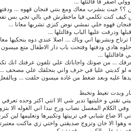
لي اصفر فا قالتلها …
؟؟ جيت بنشرب معاك ومع بنتي فنجان قهوه … ودفته
ش كيف كنت تكلمي فيا ماخطرش في بالي تجي بس تف
 فنجان قهوه خلي نمشي نوض كنزي تشربها معانا …
ا ودرقت عليها الباب وقالتلها …
ا ترتاح ونشربها اني وياك … اصلا عندي دوه بنحكيها مع
لوه هادي ودفتها وفتحت باب دار الاطفال متع ميسون ا
فاقالتلها …
رفك … من صوتك واجاباتك علي تلفون عرفتك انك تكد
له لو كدبتي عليا في حرف واني بنحلفك علي مصحف … 
ايدها عليه وبعد ضغط من غاده ميسون حلفت … وبالفع
ار وبدت تعيط وتخبط
ليتي تقتي و خليتيها تدير شي الا انتي اكتر وحده تعر
وفي الكلام المعسل نصاب ورح نبدا اني الغوله الا بتزوج
لا ضاع شبابي في تربيتها وتكبيرها وتعليمها لين كبرت
ه وهوا الا خان وتزوج صديقتي واختي زي ماكنت معتبرت
قعمزة علي الكرسي وقعدة تبكي …