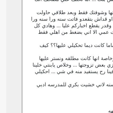
فتها وشوفتك فقط وبعد طلاقي حاولت
 قداش بتقعدو فاتت سنه ورا سنه ورا
در يقطع اخباركم عليا … وهادي كل
ت عمي الا اني بضغط من اهلي فقط
ما كانت ديما تحكيلي عليها؟؟ كيف
 وخاصة انها كانت مطلقه ونستر عليها
 بعض تزوجتها … وخلاص يابنتي خلينا
نا رح يستفيد منه في شي … احكيلي
سنه لاني خشيت بكري للمدرسه ادبي
هه