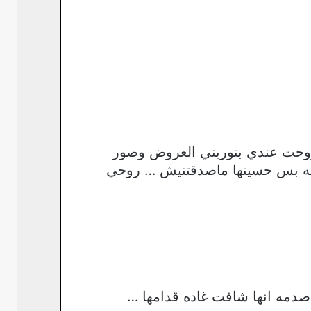
روحت عندي بتوريني العروض وصور
به بس حسيتها ماصدقتنيش … روحي
دمه انها شافت غاده قدامها …