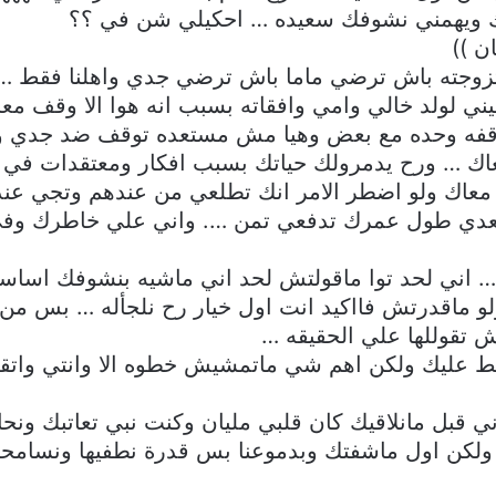
 بوك ويهمني نشوفك سعيده … احكيلي شن في ؟؟
ن ))
 تزوجته باش ترضي ماما باش ترضي جدي واهلنا فقط …
يني لولد خالي وامي وافقاته بسبب انه هوا الا وقف م
فو وقفه وحده مع بعض وهيا مش مستعده توقف ضد جدي 
معاك … ورح يدمرولك حياتك بسبب افكار ومعتقدات ف
ك ولو اضطر الامر انك تطلعي من عندهم وتجي عندي
تقعدي طول عمرك تدفعي تمن …. واني علي خاطرك و
… اني لحد توا ماقولتش لحد اني ماشيه بنشوفك اساس
و ماقدرتش فااكيد انت اول خيار رح نلجأله … بس م
 تقوللها علي الحقيقه …
غط عليك ولكن اهم شي ماتمشيش خطوه الا وانتي واتقه
ي قبل مانلاقيك كان قلبي مليان وكنت نبي تعاتبك و
 … ولكن اول ماشفتك وبدموعنا بس قدرة نطفيها ونسام