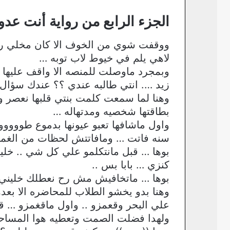
الجزء الرابع من رواية أنت عد
ووقفت شوي من الخوف الا كان مخلي رج
لاهي يلم في خيوط لاب توبه …
وبمجرد ماوصلت للمنصه الا واقف عليها
زيد …. انتي طالبه عندي ؟؟ عندك سؤال 
وهنا لما سمعت كلمت بنتي قلبها نعصر 
بطاقتها شخصيه ومدتهاله …
واول ماشافها تعبو عيونها بدموع طوووو
سنه فاتت … ومافاتتش لحظات من الغمارا
بوها … قبل مانتكلمو علي كل شي .. خلين
كنزي … بابا بس ..
بوها … ماتخافيش مش رح نعطلك خليني 
وهنا بدو يخشو الطلاب للمحاضره الا بعد
علي البحر وقعمزو .. واول ماقغمزو … 
ولهدا فضلت الصمت وتعطيه هوا المساحه