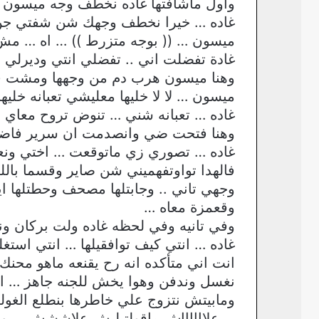
واول ماشافتها غاده نخطف وجه ميسون وو
غاده … خيرا نخطف وجهك شن شفتي جن 
ميسون … (( بوجه متزرط )) … اه … م
غادة تفضلت اني .. تفضلي انتي وديرلي
وهنا ميسون هرب دم من وجهها ومشت قبله
ميسون … لا لا خليها معليشي تعبانه خليه
غاده … تعبانه شني … تنوض تروح معاي ح
وهنا فتحت ضي وانصدمت ان سرير فاضي 
غاده … تصوري زي ماتوقعت … اختي ونع
فالهدا تواوتفهميني شن صاير وقسما بال
وجهي تاني .. وجابتلها مصحف وحطتلها 
وقعمزة معاه …
وفي تانيه وفي لحظه غاده ولت بركان ون
غاده … انتي كيف توافقيلها … انتي استغ
انت اني متأكده انه رح يقنعه ماهو محنك 
نغسل وندفن وهوا يخش للجنه جاهز … اني ا
ومابيتش نتزوج علي خاطرها بنطلع الغول
… علااااااش ماقولتيليش علاششش … و