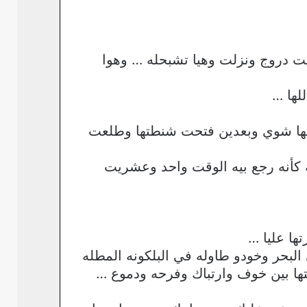
 دروج ونزلت وهيا تشبحله … وهوا
لها …
فسها شوي وبعدين فتحت شنطتها وطلعت
 كأنه رجع بيه الوقت واحد وعشريت
ا عليا …
البحر وخودو طاوله في البلكونه المطله
ها بين خوف وارتباك وفرحه ودموع …