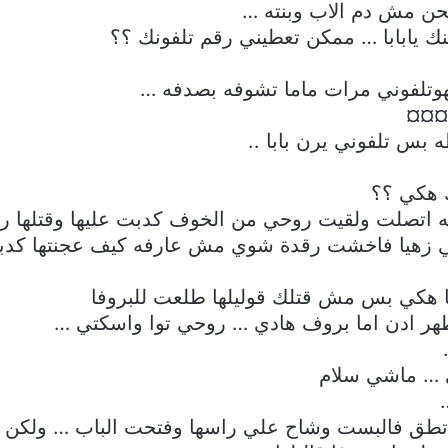
حن مش دم الاب وبنته …
نك يابابا … ممكن تعطيني رقم تلفونك ؟؟
تلفوني مرات ماما تشوفه بصدفه …
¤¤¤¤
بس تلفوني يرن بابا ..
 هكي ؟؟
ه اتصلت ولقيت روحي من الخوف كدبت عليها وقتلها 
ي زهيا فاخشت رقدة شوي مش عارفه كيف عجنتها كد
ها هكي بس مش قتلك قوليلها طلعت للبروفا
ظهر ادن اما بروف هادي … روحي توا واسكتي …
 … ماشي سلام
تطق فالبست وشاح علي راسها وفتحت الباب … ولكن ص