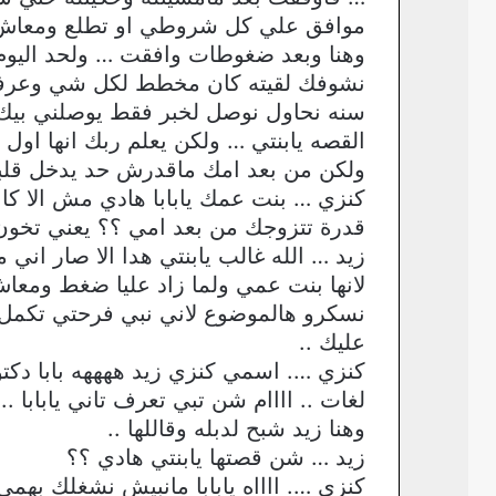
موافق علي كل شروطي او تطلع ومعاش 
وهنا وبعد ضغوطات وافقت … ولحد اليوم 
نشوفك لقيته كان مخطط لكل شي وعرفت ا
سنه نحاول نوصل لخبر فقط يوصلني بيك
القصه يابنتي … ولكن يعلم ربك انها ا
ولكن من بعد امك ماقدرش حد يدخل قلب
كنزي … بنت عمك يابابا هادي مش الا كا
قدرة تتزوجك من بعد امي ؟؟ يعني تخون ص
زيد … الله غالب يابنتي هدا الا صار اني 
لانها بنت عمي ولما زاد عليا ضغط ومع
نسكرو هالموضوع لاني نبي فرحتي تكمل
عليك ..
كنزي …. اسمي كنزي زيد ههههه بابا دك
لغات .. اااام شن تبي تعرف تاني يابابا ..
وهنا زيد شبح لدبله وقاللها ..
زيد … شن قصتها يابنتي هادي ؟؟
كنزي …. ااااه يابابا مانبيش نشغلك بهمي 