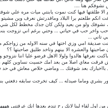
نشوفكم هنا ….
الا طلقتها فيها كنت نموت يابنتي ميات مره علي شو
نكم طلعتم برا البلاد وماقدرتش نعرف وين مشيتو او
 نشوفك ولو من بعيد ولكن كان جدك مخطط لكل شي وق
ول حب واخر حب في حياتي … وحتي برغم اني تزوجت بن
ي تاني …
نت صديقة امي وزي اختها في سنه الاوله من زواجكم ما
احبتها والعشره الا بينهم وتاخد طليق صاحبتها ؟؟
ماكنت نعرفها هالدوا ولولا الاهل فرضو عليا اننا نتزوجو
اش فرقت معاي اصلا من بعد امك حسيت نساوين كلهم زي
 بااخبارك بعد شوفتك … وماضي خلاص معاش في حد في
تور بشري وماما صيدله … كيف تخرجت سابقه دفعتي ب
من اول لقاء لينا لانك رح تندم بعدها انك عرفتني هههه