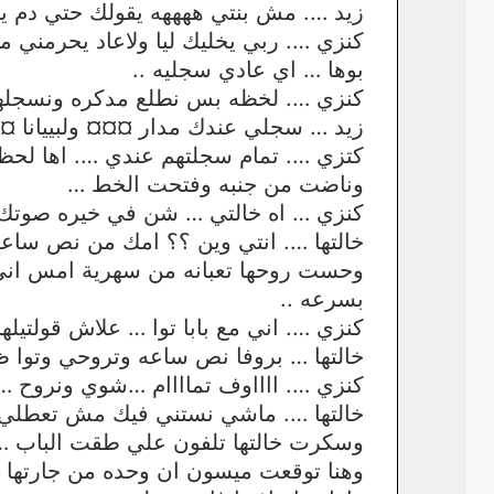
زيد …. مش بنتي ههههه يقولك حتي دم ي
كنزي …. ربي يخليك ليا ولاعاد يحرمني م
بوها … اي عادي سجليه ..
كنزي …. لخظه بس نطلع مدكره ونسجلهو
زيد … سجلي عندك مدار ¤¤¤ ولبييانا 
كتزي …. تمام سجلتهم عندي …. اها لحظه 
وناضت من جنبه وفتحت الخط …
كنزي … اه خالتي … شن في خيره صوتك
خالتها …. انتي وين ؟؟ امك من نص ساع
وحست روحها تعبانه من سهرية امس ان
بسرعه ..
كنزي …. اني مع بابا توا … علاش قولتيل
خالتها … بروفا نص ساعه وتروحي وتوا 
كنزي …. ااااوف تماااام …شوي ونروح …
خالتها …. ماشي نستني فيك مش تعطلي
وسكرت خالتها تلفون علي طقت الباب …
وهنا توقعت ميسون ان وحده من جارتها 