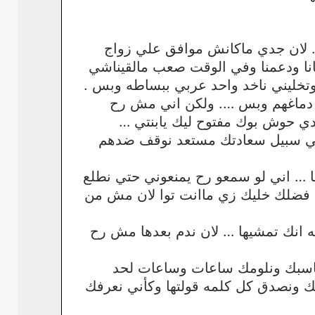
 لان جدي ماكانش موافق علي زواج
عانا ودعمنا وفي الوقت صعب مالقيناشي
وتخليني ناخد واحد عربي ببساطه وبس .
ي دماغهم وبس …. ولكن اني مش رح
 حوش بوك مفتوح ليك يابنتي …
في سبيل سعادتك مستعد نوقف ضدهم
ا … اني لو سمعو رح يمنعوني حتي نطلع
ن فضلك خليك زي ماانت توا لان مش من
 انك تمشيها … لان ندم بعدها مش رح
نحاسبك ونلومك ساعات وساعات لحد
حك ونصدق كل كلمه قولتها وكأني نعرفك