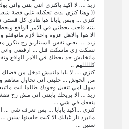
زيد …. لا اكيد ياكنزي انتي بنتي واني
(( وهنا كنزي بدت تحكيله علي قصة شعبا
كنزي … وبس يابابا هيا هادي كل قصتي
بنته فاحب يحطني في الامر الواقع ويخط
الا هوا والاهل عزوه واحنا لازم مانوق
زيد …. يعني نفس السيناريو رح يتكرر 
نسكت زي ماسكت قبل … ارفضي واني معا
ماتخليش حد يحطك في الامر الواقع و
كلللللهم ..
كنزي …. لا بابا مانبيش تدخل من فضلك 
من الحوش … خليني اني نحاول معاهم ول
سهل امي تتقبل وجودك طالما انت ماتبيش
زيد … الا يريحك يابنتي اني مش رح نض
ينفعك في شي …
كنزي …اكيد يابابا … بس تعرف شي … ان
ماتبرد نار غيابك الا كنت حاستها سنين
سنين …