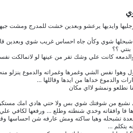
وي
ليها وايديها يرعشو وبعدين خشت للمدرج ومشت جيهت
 شبحلها شوي وكأن جاه احساس غريب شوي وبعدين قال
بنتي ؟؟
والدمعه كانت علي وشك تفر من عينها لو لاتمالكت ن
ول وهوا نفس الشي وغمرها وغمراته والدموع ينزلو منه
ت والدموع خداها من ايدها وقاللها …
ا نطلعو ونمشو لااي مكان
نشبع من شوفتك شوي بس ولا حتي هادي امك مستكرته
ها فا وافقاته وخدي شنطته وطلع … ورفعها لكافي علي 
قعدة تشبحله وهيا ساكته ومش عارفه شن احساسها وقت
 يتكلم …