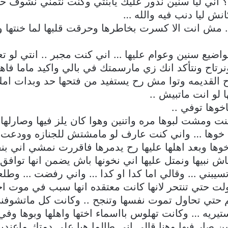
؟؟ اني ليا سنين ندور عليك يابنتي وكنت نتمني نشوف
ش ليا دنب فيه والله …
 مش انت الا كسرت بخاطرها وحرقت قلبها لما خنتها وس
 مواضيع سنين وعوام عليها … اني كنت مجبر .. انتي لو ت
نرتاح ونتأكد انك زي مارسمتك في بالي واكيد ماما فاه
وح القديمه وتوا مش رح يستفيد من فتحها حد وبدات ام
لو انت ماتبيش ..
خوها توفي ..
ت ومشت لبوها مره واتنين وهوا كان يلز فيها وصارل
ع خوها … واني كنت عارف لو مامشتش للجنازه وودعت 
خوها وبعد اهلها عليها رح يدمرها فاقررت نمشي اني ب
 نبيها ونمتل عليها اني نخونها باش يضمن انها توافق
سيبني … وقالي اما كدا او كدا … واني رفضت … وطلع
 حتي تنتحر لانها كانت معتقده انها سبب في موت اخيها
حتي تحاول تموت نفسها وتنجح .. وكانت كل ماتشوفن
يريه … وكانت تهلوس بااسماء اختها واهلها وبوها وفي ف
ن صار فيها وهنا قالي اني طالما هيا علي دمتك ماع