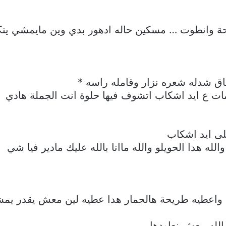
 وانطوت … مسكين حاله ادهور بدي وين مايمشي يتك
ق شدله شعره نزار وقامله راسه *
مات ع ايد اشكاب اتشوف فيها حلوة انت الجملة هادي
ى ايد اشكاب
لله هدا الحويلو والله ماانا بالله عليك مادير فيا شي
 واعطيه طريحة هالحمار هدا عطيه لين معش يقدر يمش
والله معش نعاودها