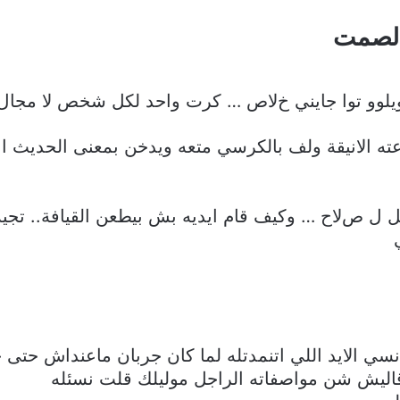
 الصمت
يلوو توا جايني خﻻص … كرت واحد لكل شخص ﻻ مجال 
ته الانيقة ولف بالكرسي متعه ويدخن بمعنى الحديث ان
صﻻح … وكيف قام ايديه بش بيطعن القيافة.. تجيه 
سي الايد اللي اتنمدتله لما كان جربان ماعنداش حتى
اليش شن مواصفاته الراجل موليلك قلت نسئله