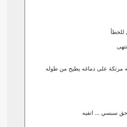
للخطأ
تهى
مرتكة على دماغه يطيح من طوله
 حق سبسي … اتفيه