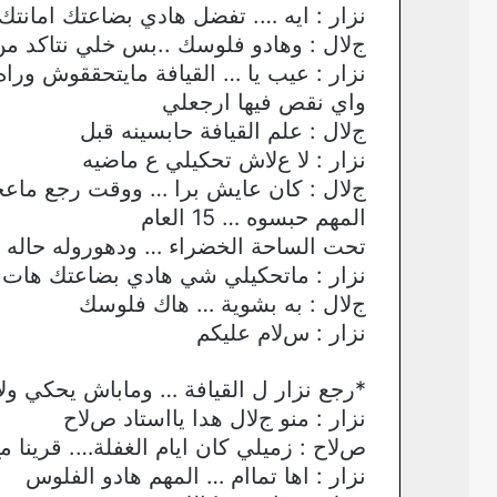
نزار : ايه …. تفضل هادي بضاعتك امانتك 
جﻻل : وهادو فلوسك ..بس خلي نتاكد من
نزار : عيب يا … القيافة مايتحققوش وراه
واي نقص فيها ارجعلي
جﻻل : علم القيافة حابسينه قبل
نزار : ﻻ عﻻش تحكيلي ع ماضيه
جﻻل : كان عايش برا … ووقت رجع ماعجب
المهم حبسوه … 15 العام
تحت الساحة الخضراء … ودهوروله حاله 
نزار : ماتحكيلي شي هادي بضاعتك هات
جﻻل : به بشوية … هاك فلوسك
نزار : سﻻم عليكم
*رجع نزار ل القيافة … وماباش يحكي وﻻ
نزار : منو جﻻل هدا يااستاد صﻻح
صﻻح : زميلي كان ايام الغفلة…. قرينا م
نزار : اها تماام … المهم هادو الفلوس