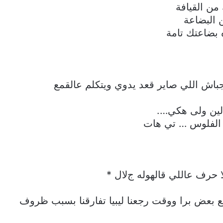
من القيافة
 البضاعة
 بضاعتك تامة
اش اللي صاير قعد يدوي ويتكلم عالقمع
لين ولى هكي….
 الفلوس … تي هات
 حرف عاللي قالهوله جﻻل *
ع بعض برا ووقت رجعنا ليبيا تفارقنا بسبب ظروف