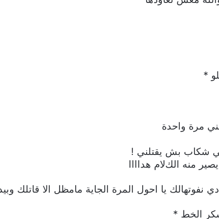
و *
ني مرة واحدة
ي شكاب بش يقتلني !
صير منه الكﻻم هداااا
فوتهالك يا احول المرة الجاية مامظل اﻻ قاتلك وبيدي
ر الخط *