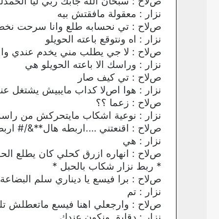
صﻻح : سبحان الله جابك ربي ليا الحمدل
نزار : معقولة مافقتش بيه
صﻻح : تي نحسابه طلع وانا سرحت ن
نزار : اه ونتوقع باعته الحويلو
صﻻح : ﻻ جي يطلب مني يخدم عندي وانا 
نزار : وراسك اﻻ باعته الحويلو هي
صﻻح : تي كيف صار
نزار : هوا اصﻻ كداب مايبيش يشتغل عن
صﻻح : زعما ؟؟
نزار : نوعية اشكاب مايتحركش من راسه ﻻ
صﻻح : اقنعتني ….اربطه هال**&/# ارب
نزار : هي
صﻻح : انهاره ازرق كحلي كان يطلع الحوي
* ربط نزار شكاب بالحبل *
صﻻح : برا فيسع يا ديناري سلم البضا
نزار : تم
صﻻح : وارجعلي اهنا فيسع ماتعطلش تل
نزار : دقايق ونكون عندك