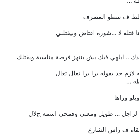
له …
خطط ف سطو المصرف
قتله ﻻ …شوره اغتاض وبيقتلني
دك …ايلهي فيك بش ينتهز فرصة مناسبة ويقتلك
زم حد يقوله برا برا تعال تعال
طه …
لو وراها
عة لراجل … طويل ومعبي وقمحي اسمه جﻻل
قاه ف راس الشارع