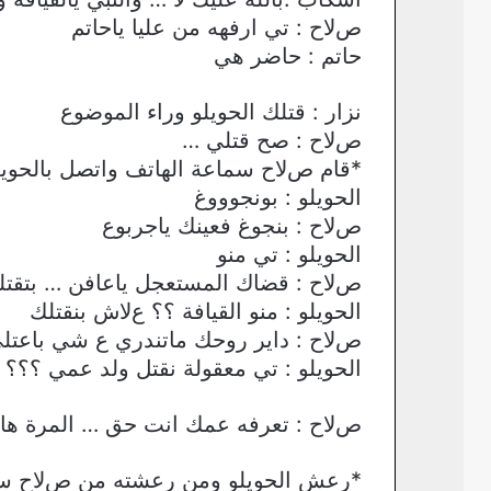
صﻻح : تي ارفهه من عليا ياحاتم
حاتم : حاضر هي
نزار : قتلك الحويلو وراء الموضوع
صﻻح : صح قتلي …
*قام صﻻح سماعة الهاتف واتصل بالحويل
الحويلو : بونجوووغ
صﻻح : بنجوغ فعينك ياجربوع
الحويلو : تي منو
صﻻح : قضاك المستعجل ياعافن … بتقتل
الحويلو : منو القيافة ؟؟ عﻻش بنقتلك
صﻻح : داير روحك ماتندري ع شي باعتل
الحويلو : تي معقولة نقتل ولد عمي ؟؟؟ ي
صﻻح : تعرفه عمك انت حق … المرة هادي ن
*رعش الحويلو ومن رعشته من صﻻح سك