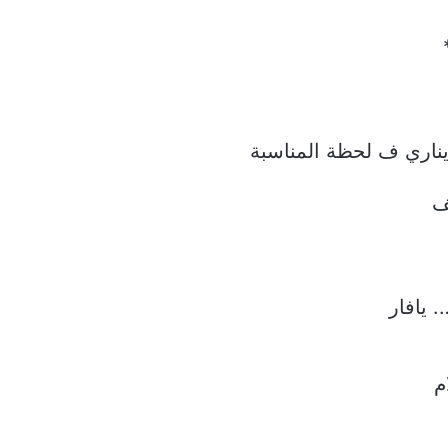
ناري ف لحظة المناسبة
 يافار
م