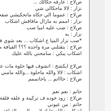
صﻻح : عارفه حكالك …
نزار : ﻻﻻ ماحكالي شي
صﻻح : عموما الي حكاه ماتحكيشي صفحة
نزار : اممم به مازال مافاقش اشكاب
صﻻح : صب عليه اميا صب
نزار : به
*صب نزار الميا ع اشكاب … بعد شوي فا
صﻻح : بتقتلني مرة واحدة ؟؟؟ القيافة 
اشكاب يبكي : سامحني بالله عليك
صﻻح ايكشخ : اتشوف فيها حلوة مات عل
اشكاب : ﻻﻻ والله ماحلوة …والله مامني وا
صﻻح : حاااتم … ياحاتممم
حاتم : نعم نعم
صﻻح : زود خوده ف تركينة و علقه فلقة
حاتم : من عيوني
اشكاب :بالله عليك ﻻ … والنبي يالقيافة 