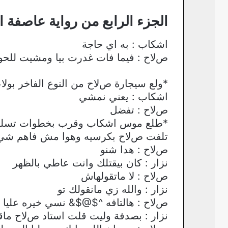
الجزء الرابع من رواية عاصفة
اشكاب : به اي حاجة
صﻻح : فيما فات غدرت بيا ومشيت للحو
*ولع سيجارة صﻻح من النوع الفاخر بوﻻع
اشكاب : يعني نمشي
صﻻح : تفضل
*طلع موس اشكاب وقرب بخطوات تسلل ل 
تلفت صﻻح بكرسيه وهوا مش فاهم شي
صﻻح : هدا شنو
نزار : كان بيقتلك وانت عاطي بالظهر
صﻻح : ﻻ ماتقولهاش
نزار : والله زي مانقولك تو
صﻻح : هالتافه ^$@$& نسي خيره عليا ن
نزار : بصدفة وليت قلت استاد صﻻح ماق