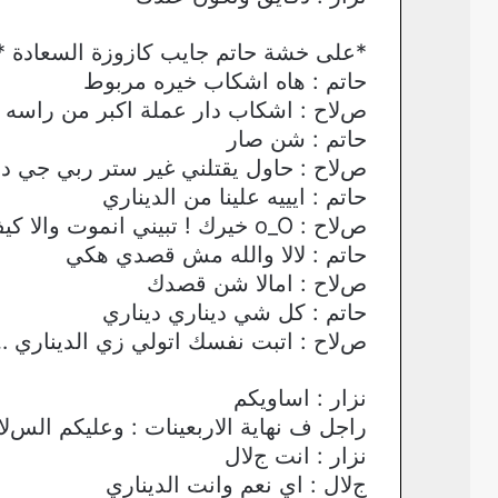
*على خشة حاتم جايب كازوزة السعادة *
حاتم : هاه اشكاب خيره مربوط
صﻻح : اشكاب دار عملة اكبر من راسه
حاتم : شن صار
صﻻح : حاول يقتلني غير ستر ربي جي دي
حاتم : ايييه علينا من الديناري
صﻻح : o_O خيرك ! تبيني انموت واﻻ كيف
حاتم : ﻻﻻ والله مش قصدي هكي
صﻻح : اماﻻ شن قصدك
حاتم : كل شي ديناري ديناري
صﻻح : اتبت نفسك اتولي زي الديناري ….
نزار : اساويكم
راجل ف نهاية اﻻربعينات : وعليكم السﻻ
نزار : انت جﻻل
جﻻل : اي نعم وانت الديناري