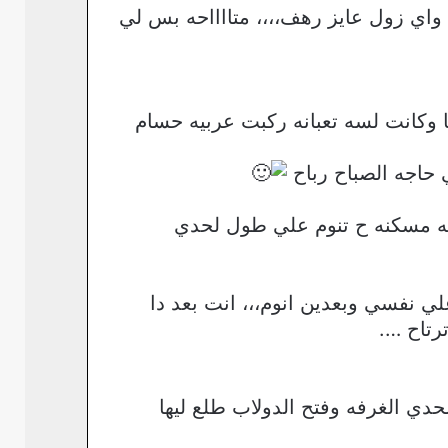
واي زول عايز رهف،،،، متااااحه بس لي
كانت لسه تعبانه ركبت عربيه حسام
حاجه الصباح رباح
نه مسكنه ح تنوم علي طول لحدي
 نفسي وبعدين انوم،،، انت بعد دا
رتاح ….
ي الغرفه وفتح الدولاب طلع ليها