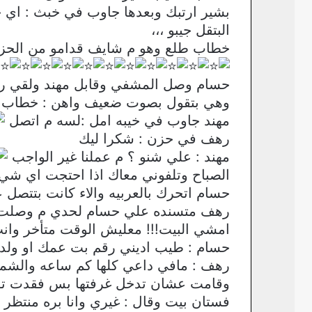
بشير ارتبك وبعدها جاوب في خبث : اي حا
البتقل جيبو ،،،
خطاب طلع وهو م شايف قدامو من الحزن
حسام وصل المشفي وقابل مهند ولقي ره
وهي بتقول بصوت ضعيف واهن : خطاب 
مهند جاوب في خيبه امل :لسه م اتصل
رهف في حزن : شكرا ليك
مهند : علي شنو ؟ م عملنا غير الواجب
الصباح وتلفوني معاك اذا احتجت اي شي
حسام اتحرك بالعربيه والاء كانت بتتصل
رهف متسنده علي حسام لحدي م وصلت الكن
امشي البيت!!! معليش الوقت متأخر وا
حسام : طيب اديني رقم بت عمك او ولد ع
رهف : مافي داعي كلها كم ساعه والش
وقامت عشان تدخل غرفتها بس فقدت تواز
فستان بيت وقال : غيري وانا بره منتظر