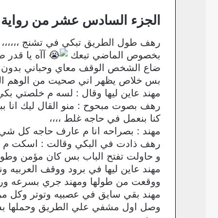
الجزء السادس عشر من رواية إم
رهف طول الطريق تبكي في تشنج ،،،،،،
بخصوص الماضي تبعك
آآه يا قدر ض
ضاع الشخص الوقف معاي وحباني بدون م
بس خلاص يظهر اني صحيت من الوهم الكن
مهند عاين ليها وقال : لسه م خلصتي بكي
رهف بصوت مبحوح : منو القال ليك انا بب
كنا بنعمل في حاجه غلط ،،،،
مهند : بصراحه انا م عارف حاجه كل شي ج
رهف ذادت في البكي وقالت : اسكت م عايز
و حاولت تفتح الباب بس كان مؤمن وطوا
مهند عاين ليها في برود ووقف العربيه 
ووقعت من طولها ومهند جري بسرعه ورفعه
مهند بقي سايق في عصبيه وتوتر وكل مره 
وصل اول مشفي علي الطريق وحملها بسرع