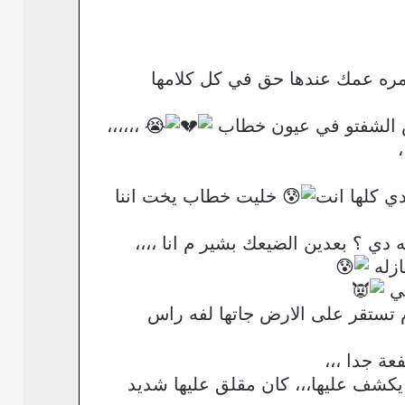
ره عمك عندها حق في كل كلامها
س الشفتو في عيون خطاب
،،،،،،
ي كلها انت
خليت خطاب يخت اننا
دي ؟ بعدين الضيعك بشير م انا ،،،،
ازله
ني
 تستقر على الارض جاتها لفه راس
ة جدا ،،،
شف عليها،،، كان مقلق عليها شديد