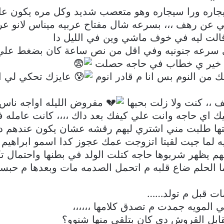
اره ورا سيجاره وهو متعصب شديد وكل مره يكون عا
 شي عن رهف ،،، بسرعه شال مفتاح عربيه ميناس لانو عر
الت ليه في خوف ماشي وين في الليل دا
في سرعه جنونيه وفي اقل من نص ساعة كان بضغط علي ج
ل : خير ي خطاب في حاجه حصلت
من النوم بس انا م قادر انوم
عايزك تحكي لي ا
 ،، كنت ولا زلت بحبها
مفروض الليله اواجه ناس ا
يك اي حاجه وانت علي كيفك بعد داك ،،،، كانت عامله 
بوبتها طلبت مني اشتري ليهم رقشه عشان يكون عندهم 
 لما جيت لقيتا اتزوجت عمك عجوز كدا اسمو ابراهيم 
هم يظهر شربوها حاجه كتلت الولد في بطنها واحتمال
لما الحلم ضاع قلبه م اتحمل الصدمه مات وبعدها م ح
ات قبل م تولد……
 المويه جمدت م تصدق كلامها ،،،،،،
بل القروش دي كان بتلقي منها شنوو؟