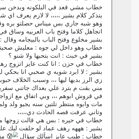
خطاب مشي قعد في البلكونه وبدخن سيج
يتذكر كلام بشير ،،،،، لا لازم يعرف اي
وهو شبه جاري بس ميناس حصلتو بره وق
اتجاهل كلاما وفتح باب العربيه وساق 
بشير مخلوع وفتح الباب بالبيجامه وقا
خطاب وهو داخل لي جوه : معليش صحيتك 
بشير في خبث : انت بتحبها ولا شنو ؟
خطاب في حزن : انا كنت عايز اتزوج رهف
بشير : لا ابرد شويه ي صحبي انا بحكي ل
زي الرز بديها ليها ،،، وسبب الخلاف ح
مني بقت م بترد علي بعداك جاتني سفريه
في قروش ابوهم ،،، وبي اتفاق مع ازواج
مات وابوه منتظر تلتين سنه يجيو ولد و
وتاني عرفت قصه الحادث دي،،،،،
خطاب في حيره : بس هي قالت زوجها م
بشير : هههه رهف عماد لو حلفت ليك علي
خطاب : طيب عايز اسألك سؤال
مقا