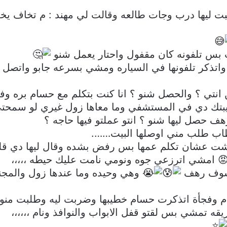
بت ليها درب وجات طالعه وقالت لي مهند : م تخاف يخ
بس تلفونه كان مقفول واحتار يعمل شنو
واتذكر تلفونها في السياره ومشي بسرعه جابو واتصل
انتي ؟ والحصل شنو ؟ انا كنت بتكلم مع حسام بره وفج
ريبتك دي في المستشفي وما معاها زول غيري لو سمحت
ف حصل ليها شنو ؟ انتو عملتو فيها حاجه ؟
طاب طلب مني اوصلها البيت…….
ت عشان تكلم عمها بس رفض بشده وقال ليها دي قله 
امشي اترزعي جوه ونومي نامت عليك حيطه ،،،،،
تشوف رهف
وهي وحيده وما عندها زول والمجن
 وفجأة اتذكرت حسام خطيبها وضربت ليه وطلبت منو 
 تمشي بس لقتو قفل الابواب والنوافذ ونام ،،،،،،