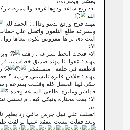
يمشي ويجي،،،،،
بعد ربع ساعه ودوها غرفه والممرضه رك
الله
مهند فرح ورفع يدينو وقال : الحمد لله
وبسرعه طلع التلفون واتصل علي خطاب 
البت دى براها مفروض يكون معاها زول 
الاء
الاء فتحت الخط بسرعه : رهف
وين 
مهند : عفوا انا مهند صديق خطاب ،،، ق
قاطعته في خلعه : مستشفي
ره
مهند : خلاص عايزه تلبسيني جريمه ؟ خ
حكي ليها الحصل كله وقفلت بسرعه ومش
حداشر وعايزه تطلعي الساعه وحده ؟
الاء بقت محتاره وتبكي كيف م تمشي 
،،،،
اتصلت علي نبيل جرس مافي رد يظهر نام
وبعد قفلت مشت تتفقد عمها لو لقت طريقه