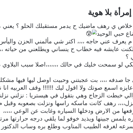
رأة بلا هوية
 خلاص ي رهف ماضيك ح يدمر مستقبلك الحلو ؟ يعني م
اع حبي الوحيد
 يعرف عني حاجه ،،،، اكتر شي مألمني الحزن واليأ
ت عايشه فيه خطاب ح ينساني ويطلعني من حياته ،،،
 ؟
كي لو سمحت خليك في حالك ،،،،،،،اصلا سبب البلاوي د
ا صدفه ،،،، بت عجبتني وحبيت اوصل ليها فيها مشكله 
ه اسمع صوتك ولا اقول ليك !!!!!! وقف العربيه انا ن
لي خبطت الزجاج وهي بتقول في هيستريا : نزلني نزل
ونزل،،،، رهف كانت ماسكه راسها ونزلت بصعوبه وقبل م
ا من الارض ودخلها السياره وغابت عن الوعي ،،،،،
يلمس جبينها ويذيد خوفو لما يلقي درجه حرارتها مرتفع
ه لغرفه الطبيب المناوب وطلع بره وساب الدكتور يك