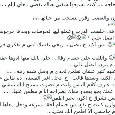
جه ،،،، كنت بسوقها شقتي هناك تقضي معاي ايام ،،،، 
 والغضب وقرر ينسحب من حياتها ،،،،
ف خلصت الدرب وعملو ليها فحوصات وبعدها خرجوها و
اتصل علي ؟
بس اكيد ح يتصل ،، ريحي نفسك انتي م تفكري في 
واتلفت علي حسام وقال : خلي بالك منها ادوها حق
 م تتردد اتصل علي….
 عليه كتير عشان تطمن لحدي م وصل شقه رهف ،،،،
به وبعدها قالت : ح ادخل اغير الفستان ده طابق علي
نت عارف كلام الناس وانت م قصرت بسمح ليك تمشي ت
مك يجو يقعدو معاك بصراحه انا م مطمن عليك ،،،،،
مس تشرق ح اكون بخير اطمن
ن كانت ح تقع بس حسام لحقا بسرعه ودخل معاها لحد
 م حامشي الا اطمن انك نمتي….