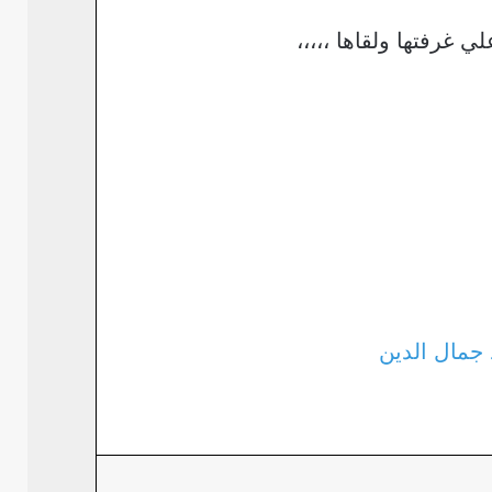
رفتها ولقاها ،،،،،
د جمال الدين