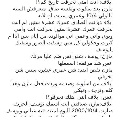
ايلاف: انت امتى نحرقت تاريخ كم؟!
مازن بعد سكوت ونفسه ضاق: منعرفش السنه
قالولي 10/4 وعمري سنيت او تلاته
ايلاف:وانت الصادق عمرك عشرة سنين لم انت
نحرقت عمرك عشرة سنين نحرقت انت وامي
وبوي واني وعمي اني موالوده من ايام بس ايااام
كبرت وحكولي كل شي وشفت الصور وشفتك
يايوسف
مازن: يوسف شنو انس ضم عليا مرتك
انس شد مرفقه: اسمعلها
مازن نفض ايده: شن عمري عشرة سنين شن
تخرفي
ايلاف من اسلوبه وصدمه وردت فعل مازن وهدا
كله وترجف وتبكي
انس: ايلاف انتي اهلك نحرقو؟!
ايلاف:مازن صدقني انت اسمك يوسف الحريقة
صارت 2000/10/4 اليوم لمتت فيه عيلتي ويوسف