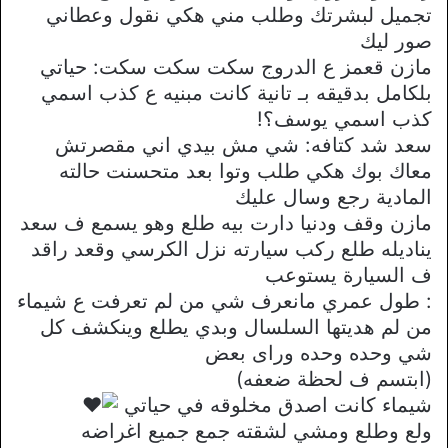
تجميل لبشرتك وطلب مني هكي نقول وعطاني
صور ليك
مازن قعمز ع الدروج سكت سكت سكت: حياتي
بلكامل بدقيقه بـ تانية كانت مبنيه ع كذب اسمي
كذب اسمي يوسف؟!
سعد شد كتافه: شي مش بيدي اني مقصرتش
معاك بوك هكي طلب وتوا بعد متحسنت حالته
المادية رجع وسال عليك
مازن وقف ودنيا دارت بيه طلع وهو يسمع ف سعد
يناديله طلع ركب سيارته نزل الكرسي وقعد راقد
ف السيارة يستوعب
: طول عمري مانعرف شي من لم تعرفت ع شيماء
من لم هديتها السلسال وبدي يطلع وينكشف كل
شي وحده وحده وراى بعض
(ابتسم ف لحظة ضعفه)
شيماء كانت اصدق مخلوقه في حياتي
ولع وطلع ومشي لشقته جمع جميع اغراضه