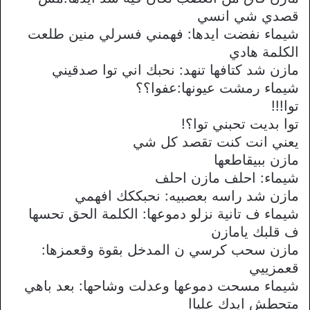
قصدي شي انسي
شيماء نفضت ايدها: فهمني فسرلي منين طلعت
الكلمة هادي
مازن شد كتافها تنهد: نحبك اني توا صدقيني
شيماء رمشت عيونها:عفوا؟؟
توا!!!
توا بديت تحبني توا؟!
يعني انت كنت تقصد كل شي
مازن ببيقاطعها
شيماء: احلف مازن احلف
مازن شد راسه بعصبيه: نحبككك افهمي
شيماء ف تانية نزلو دموعها: الكلمة الحق تحسها
ف قلبك يامازن
مازن سحب كرسي ن المدخل بقوة وقعمزها:
قعمزييي
شيماء مسحت دموعها وعدلت وشاحها: بعد باهي
متحطش ايدك علياا