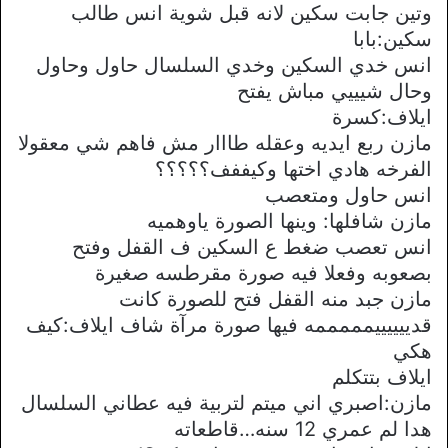
وتين جابت سكين لانه قبل شوية انس طالب
سكين:بابا
انس خدي السكين وخدي السلسال حاول وحاول
وحال شيييي مباش يفتح
ايلاف:كسرة
مازن ربع ايديه وعقله طااار مش فاهم شي معقولا
الفرخه هادي اختها وكيففف؟؟؟؟؟
انس حاول ومتعصب
مازن شافلها: وينها الصورة ياوهميه
انس تعصب ضغط ع السكين ف القفل وفتح
بصعوبه وفعلا فيه صورة مقرطسه صغيرة
مازن جبد منه القفل فتح للصورة كانت
قدييييييمممممه فيها صورة مرآة شاف ايلاف:كيف
هكي
ايلاف بتتكلم
مازن:اصبري اني ميتم لتربية فيه عطاني السلسال
هدا لم عمري 12 سنه…قاطعاته