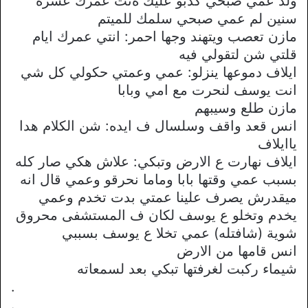
ولد عمي صبحي كذبو عليك ةنت عمرك عشرة
سنين لم عمي صبحي سلمك للميتم
مازن تعصب ويتهند وجها احمر: انتي عمرك ايام
قلتي شن لتقولي فيه
ايلاف دموعها ينزلو: عمي وعمتي حكولي كل شي
انت يوسف لنحرت مع امي وبابا
مازن طلع وسيبهم
انس قعد واقف وسلسال ف ايده: شن الكلام هدا
ياايلاف
ايلاف نهارت ع الارض وتبكي: علاش هكي صار كله
بسبب عمي وقتها بابا وماما نحرقو وعمي قال انه
ميقدرش يصرف علينا عمتي بدت تخدم وعمي
يخدم وتخلو ع يوسف لكان ف المستشفى محروق
شوية (شافتله) عمي تخلا ع يوسف بسببي
انس قامها من الارض
شيماء ركبت لغرفتها تبكي بعد لسمعاته
.
.