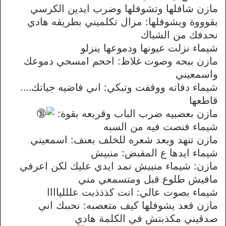
مازن شافلها وتشوفلها وضرب ايدين الكرسي
بقوووة ويشوفلها: مزال تكلميني بطريقه هادي
نحدفك من الشباك
شيماء نزلت عيونها ودموعها ينزلو
مازن ببحه وصوت غلاظ: اححم امسحي دموعك
واسمعيني
شيماء دفاته ووقفت وتبكي: اني فاضيه جياتك….
قاطعها
مازن بعصبيه ضرب الباب وقربعه بقوة:
شيماء فنصت فيه من السبه
مازن تنهد وبعد شعره للخلف بعنف: اسمعيني
شيماء ايدها ع المقبض: منبيش
مازن: شيماء منبيش نمد ايدي عليك لكن اعرفي
مافيش طلوع قبل ومتسمعي مني
شيماء بصوت عالي: انت كذذذبت علللياااا
مازن قعد يشوفلها كيف متعصبه: نحببك اني
صدقيني مكذبتش في الكلمة هادي