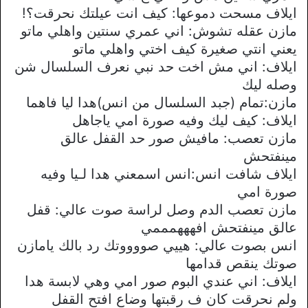
ايلاف مسحت دموعها: كيف انت عيلتك نحرقت؟!
مازن عقله تشوش: اني عمري سنتين واهلي ماتو
يعني انتي صغيرة كيف اختي واهلي ماتو
ايلاف: اني مش اخت حد نبي نعرف السلسال شن
وصله ليك
مازن:تمام (جبد السلسال من انس)هدا ليا فاهما
ايلاف: كيف ليك وفيه صورة امي ياجاهل
مازن تعصب: مافيش صور حد القفل عالق
مينفتحش
ايلاف شافت انس:انس اسمعني هدا لـيا وفيه
صورة امي
مازن تعصب الدم وصل لراسة صوت عالي: قفل
عالق مينفتحش افهههمممي
انس بصوت عالي: هييي صووووتك رد بالك يامازن
صوتك ينقص قدامها
ايلاف: اني عندي البوم صور امي وهي لابسة هدا
ولم نحرقت كان ف رقبتها وضاع افتح القفل