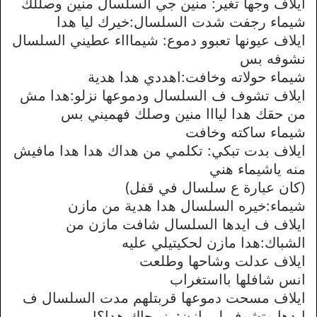
ايلاف وجها تغير: منين جي السلسال منين وصللك
شيماء رجفت شدت السلسال:خيرك ليا هدا
ايلاف عيونها تعبوو دموع: شيماااء عطيني السلسال
نشوفه بس
شيماء حولاته وخافت:اهددي هدا هدية
ايلاف تشوف ف السلسال ودموعها نزلو:هدا مش
من حقك هدا ليااا منين وصلك فهميني بس
شيماء ساكته وخافت
ايلاف بدت تبكي: تكلمي من هداك هدا هدا مافيش
منه ياشيماء هني
(كان عبارة ع سلسال في قفل)
شيماء:خيره السلسال هدا هدية من مازن
ايلاف ف ايدها السلسال شافت مازن من
الشباك:هدا مازن لحكيتيلي عليه
ايلاف عدلت وشاحها وطلعت
انس شافلها بااستغراب
ايلاف مسحت دموعها قربتلهم مدت السلسال ف
ايدها وتشوف لـ مازن:منو جاك هدا؟!