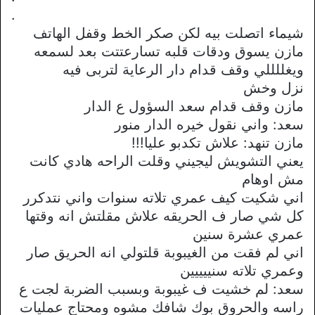
.
شيماء اتصلت بيه لكن صكر الخط وقفل الهاتف
مازن يسوق ودقات قلبه تسارعتتت بعد لسمعه
ويغللللي وقف قدام دار الرعاية لتربى فيه
نزل وخش
مازن وقف قدام سعد السؤول ع الدار
سعد: واني نقول خيره الدار منور
مازن تنهد: علاش تكدبو عليا!!!
يعني التشويش ليجيني وقلت الراحه هادي كانت
مش اوهام
اني شكيت كيف عمري تلاته سنوات واني نتدكرر
كل شي صار ف الحريقه علاش مقلتش انه وقتها
عمري عشرة سنين
اني لم فقت من الغيبوبة قلتولي انه الحريق صار
وعمري تلاته سنييييين
سعد: لم خشيت ف غيبوبة وبسبب الضربة لجت ع
راسه والحروق بوك شافك مشوه ومحتاج عمليات