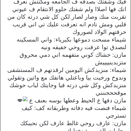
فيك وشفتك بصدفه ف الجامعه ومكنتش نعرف
انك فها اصلاا ولم شفتك حلوو الانتقام ف عيوني
تقربت منك وصار لصار لكن كل شي درته كان من
قلبي ومش نادم انه تعرفت عليك تي اني قريب
حرقتهم الولاد لصوروك
شيماء مسحت دموعها بكبرياء: واني المسكينه
لنصدق توا عرفت روحي خفيفه ونيه
مازن: حشاك كوني متفهمه اني دمي محروق
متزيدينييييش
شيماء: منزيدكش اليومين لرقدتهم ف المستشفى
وندوخ ورخيت بيا وباعتلي هاتفك مع واتين وتقولي
منزيدكش وكل شي درته فيا وجايتك لباب حوشك
موقحححننني
مازن دفها ع الحيط وعطها بوسه بعنف ع
شيماء فنصت فيه دفاته وطربقاته كف: كيف
تسترجي
مازن: عارف روحي غالط عارف لكن نحببكك
وحاولت الف مرة نخطبك