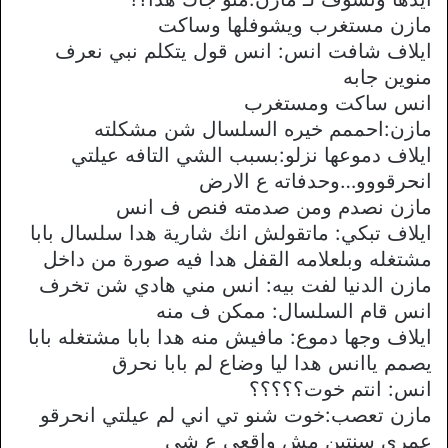
مازن مستغرب ويشوفلها وساكت
ايلاف شافت انس: انس قول يتكلم نبي نعرف
منوين جابه
انس ساكت ومستغرب
مازن:احممم خيره السلسال شن مشكلته
ايلاف دموعها نزلو:بسبب الشي التافه عيلتي
انحرقووو…وحدفاته ع الارض
مازن نصدم ومن صدمته فنص ف انس
ايلاف تبكي: ماتقولش انك شارية هدا سلسال بابا
مشتغله وبلعلامه القفل هدا فيه صورة من داخل
مازن الدنيا لفت بيه: انس مني هادي شن تخرف
انس قام السلسال: ممكن ف منه
ايلاف وجها دموع: مافيش منه هدا بابا مشتغله بابا
يصمم ياانس هدا ليا وضاع لم بابا نحرق
انس: انتم خوت؟؟؟؟؟
مازن تعصب:خوت شنو تي اني لم عيلتي انحرقو
عمري سنتين مش واقعي ع شي