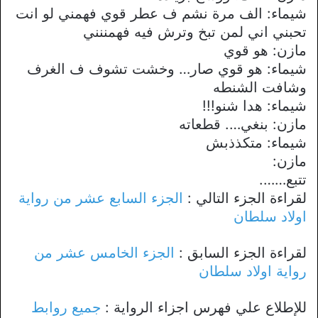
شيماء: الف مرة نشم ف عطر قوي فهمني لو انت
تحبني اني لمن تبخ وترش فيه فهمننني
مازن: هو قوي
شيماء: هو قوي صار… وخشت تشوف ف الغرف
وشافت الشنطه
شيماء: هدا شنو!!!
مازن: بنغي…. قطعاته
شيماء: متكذذبش
مازن:
تتبع…….
لقراءة الجزء التالي :
الجزء السابع عشر من رواية
اولاد سلطان
لقراءة الجزء السابق :
الجزء الخامس عشر من
رواية اولاد سلطان
للإطلاع علي فهرس اجزاء الرواية :
جميع روابط