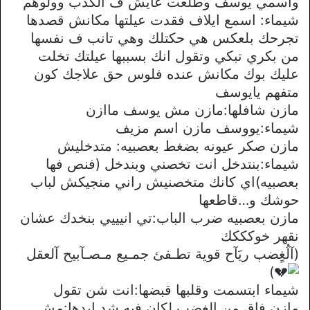
واسمي يوسف وطلعت عايش ف الكذب وولوهم
شيماء: اسمع ايلاف فقدت عيلتها مكانش قصدها
تجرحك بلعكس هي حكتلك وهي تانب ف نفسها
من بكري تبكي وتقول انك بسببها عيلتك تخلت
عليك بوك مكانش عنده فلوس حق علاجك كون
متفهم يايوسف
مازن شافلها:مازن مش يوسف ماازن
شيماء:يووسف مازن اسم مزيف
مازن صكر عيونه بضغط بعصبيه: متدخليش
شيماء:بنتدخل انت تخصني وبندخل (فنص فها
بعصبيه)اي كانك متخصنيش راني منجيكش لباب
حوشك و…قاطعها
مازن بعصبيه ضرب الباب:تي انيييي بنخدك عشان
نقهر خوكككك
(آلُغٍضٻ ريَآح قوية تطـفئ جمـيع مـصـآبيح آلعقل
)
شيماء ابتسمت وقلبها قبضها:انت شن تقول
مازن فاق من الغضب لكان فيه شد ايدها:مش