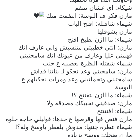
شيكاء: اي عشان تنتقم
مازن فكر ف البوسة: انتقمت منك
شيماء شافتله: افتح الباب
مازن يشوفلها
شيماء: ماااازن بطيخ افتح
مازن: انتي خطيبتي متنسيش واني عارف انك
فهمتي عليا وعارف من عيونك انك سامحتيني
شيماء شفتله النظرة بعصبيه ع جنب
مازن: سامحيني وعد نحكو لـ بناتنا قداش
سامحتيني وتحملتيني وعد ومرات نحكيلهم ع
البوسة
شيماء: ماااازن بتفتتح ؟!
مازن: صدقيني نحببكك مصدقه ولا
شيماء: افتتتتح
مازن فنص فها وقرصها ع خدها: قوليلي حاجه حلوة
شيماء عطره جننها: مدوش بلعطر ياوسخ وله؟!
مازن ضحك: ووسخ بزياده