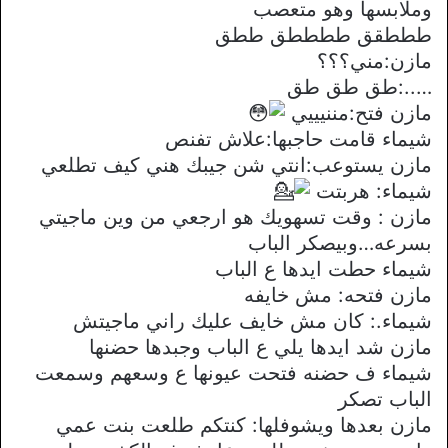
وملابسها وهو متعصب
طططقق ططططق ططق
مازن:مني؟؟؟
…..:طق طق طق
مازن فتح:مننيييي
شيماء قامت حاجبها:علاش تفنص
مازن يستوعب:انتي شن جيبك هني كيف تطلعي
شيماء: هربتت
مازن : وقت تسهويك هو ارجعي من وين ماجيتي
بسرعه…وبيصكر الباب
شيماء حطت ايدها ع الباب
مازن فتحه: مش خايفه
شيماء.: كان مش خايف عليك راني ماجيتش
مازن شد ايدها يلي ع الباب وجبدها حضنها
شيماء ف حضنه فتحت عيونها ع وسعهم وسمعت
الباب تصكر
مازن بعدها ويشوفلها: كنتكم طلعت بنت عمي