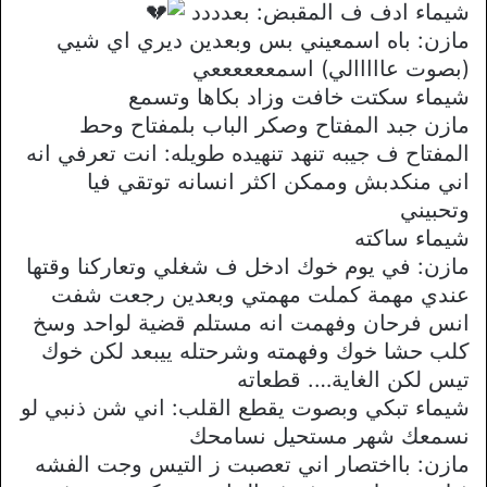
شيماء ادف ف المقبض: بعدددد
مازن: باه اسمعيني بس وبعدين ديري اي شيي
(بصوت عااااالي) اسمععععععي
شيماء سكتت خافت وزاد بكاها وتسمع
مازن جبد المفتاح وصكر الباب بلمفتاح وحط
المفتاح ف جيبه تنهد تنهيده طويله: انت تعرفي انه
اني منكدبش وممكن اكثر انسانه توتقي فيا
وتحبيني
شيماء ساكته
مازن: في يوم خوك ادخل ف شغلي وتعاركنا وقتها
عندي مهمة كملت مهمتي وبعدين رجعت شفت
انس فرحان وفهمت انه مستلم قضية لواحد وسخ
كلب حشا خوك وفهمته وشرحتله ييبعد لكن خوك
تيس لكن الغاية…. قطعاته
شيماء تبكي وبصوت يقطع القلب: اني شن ذنبي لو
نسمعك شهر مستحيل نسامحك
مازن: بااختصار اني تعصبت ز التيس وجت الفشه