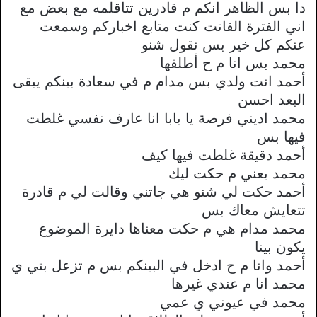
دا بس الظاهر انكم م قادرين تتاقلمه مع بعض مع
اني الفترة الفاتت كنت متابع اخباركم وسمعت
عنكم كل خير بس نقول شنو
محمد بس انا م ح أطلقها
أحمد انت ولدي بس مدام م في سعادة بينكم يبقى
البعد احسن
محمد اديني فرصة يا بابا انا عارف نفسي غلطت
فيها بس
أحمد دقيقة غلطت فيها كيف
محمد يعني م حكت ليك
أحمد حكت لي شنو هي جاتني وقالت لي م قادرة
تتعايش معاك بس
محمد مدام هي م حكت معناها دايرة الموضوع
يكون بينا
أحمد وانا م ح ادخل في البينكم بس م تزعل بتي ي
محمد انا م عندي غيرها
محمد في عيوني ي عمي