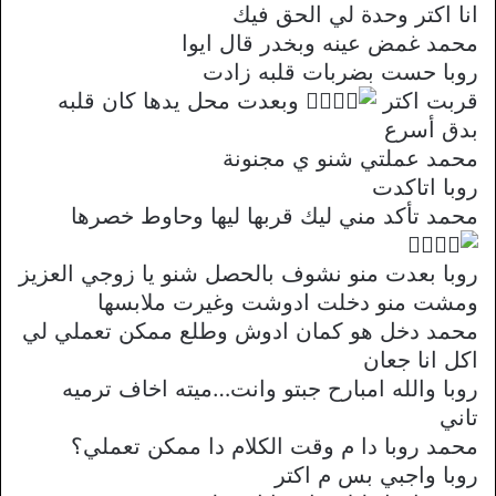
انا اكتر وحدة لي الحق فيك
محمد غمض عينه وبخدر قال ايوا
روبا حست بضربات قلبه زادت
قربت اكتر
وبعدت محل يدها كان قلبه
بدق أسرع
محمد عملتي شنو ي مجنونة
روبا اتاكدت
محمد تأكد مني ليك قربها ليها وحاوط خصرها
روبا بعدت منو نشوف بالحصل شنو يا زوجي العزيز
ومشت منو دخلت ادوشت وغيرت ملابسها
محمد دخل هو كمان ادوش وطلع ممكن تعملي لي
اكل انا جعان
روبا والله امبارح جبتو وانت…ميته اخاف ترميه
تاني
محمد روبا دا م وقت الكلام دا ممكن تعملي؟
روبا واجبي بس م اكتر