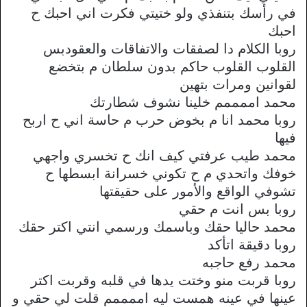
في رأسك بتنفذي ولو ختيتي فكرت اني احبك ح
احبك
روبا الكلام دا لصفقات والاتفاقات والعقودبس
القلوب القلوب حاكم بدون سلطان م بتخضع
لقوانين ومرات بتهين
محمد اممممم خلينا نشوف شطارتك
روبا محمد انا م بخوض حرب م حاسة اني ح اربح
فيها
محمد طيب عرفتي كيف انك ح تخسري واجهي
خوفك واتحدي م ح تكوني خسرانة ابسطها ح
تشوفي الواقع والأمور على حقيقتها
روبا بس انت م حقي
محمد حاليا حقك وباسمك ورسمي انتي اكتر حقك
روبا دقيقة اتأكد
محمد رفع حاجبه
روبا قربت منو وختت يدها في قلبه وقربت اكتر
عينها في عينه همست ليه اممممم قلت لي حقي و