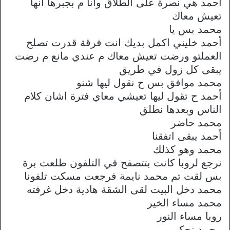
أحمد هي نصرة على الطلاق وانا م بجبرها انها
تعيش معاك
محمد بس يا
أحمد خليني اكمل بديك انت فرقة قدرت تصلح
العملتو ورضت تعيش معاك م عندي مانع م رضت
يبقى كل زول في طريق
محمد موافق بس ح نقول ليها شنو
أحمد ح تقول ليها تعيشي معاي فترة اشان كلام
الناس وبعدها نطلق
محمد حاضر
أحمد يبقى اتفقنا
محمد وهو كذلك
نرجع لروبا كانت بتتصفح في التلفون طلعت برة
بس لقت تم محمد نايمة فرجعت مسكت تلفونا
محمد دخل البيت لقى الشقة هادية دخل غرفته
محمد مساء الخير
روبا مساء النور
محمد نحكي