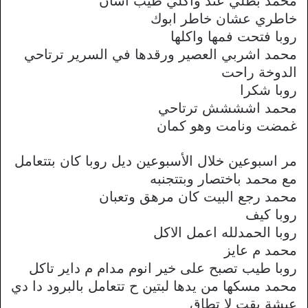
محمد بطلي عند واكلي طيب اشان
خاطري عشان خاطر ابوك
روبا فتحت فمها واكلها
محمد اشربي العصير ورقدها في السرير ترتاحي
الدوخة راحت
روبا شكرا
محمد اشششش ترتاحي
غمضت ونامت وهو كمان
مر اسبوعين خلال الأسبوعين ديل روبا كان بتتعامل
مع محمد باختصار وبتتجنبه
محمد رجع البيت كان مرهق وتعبان
روبا كيف
روبا الحمدلله اعمل الاكل
محمد م عايز
روبا طيب تصبح على خير انوم مدام م داير تاكل
محمد مسكها من يدها لبتين ح تتعامل بالبرود دا دي
عيشة بقت لا تطاق