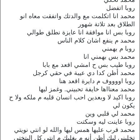
روبا اتفضل
محمد انا اتكلمت مع والدتك واتفقت معاه انو
الطلاق بعد تلاتة شهور
روبا بس انا موافقة انا عايزة نطلق طوالي
محمد م ينفع اشان كلام الناس
روبا م بهمني
محمد بس بهمني انا
روبا طيب بس ح امشي اقعد مع بابا
محمد أظن كدا دي عيبة في حقي كرجل
روبا اووووف م دايرة اقعد هنا
محمد معنااها خايفة تحبيني. وغمز ليها
روبا اكيد لا وبعدين احب انسان قلبه م ملكه ولا ح
يكون لي
محمد لي قلبي وين
روبا عاينت ليه وسكتت
محمد قرب عليها همس ليها والله لو انتي نويتي
تخليني ليك أظن أنه م بغلبك م انتي كل البتختي