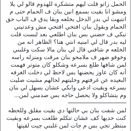
الحمل زاتو قلت ليهم متشكره للهدوم قالو لي يلا
ومشو انا بقيت بسمع انين بنان ف الحمام حتى م
انتبهت لي بدر الدخل بخلعه وبقا يدق ف الباب حق
الحمام وبقول بنان افتحي افتحي مش وعدتيني
تبكي ف حضني بس بنان اطلعي بعد لبست قلت
ليه بدر قال لي امنيه انتي هنا؟ الظاهر انه من
الخلعه م شافني قال لي بنان مالا سكت وغلبني
وخوفو ضهر ف ملامحو بنان مرقت ومنزله راسه
لمن شافها طلع بسرعه وشكلو كان متوتر فهمت
أنه كان عاوز يحضنها بس لاحظ لي دخلت الغرفه
البعيده عن غرفتهم وخليتهم لحالهم مشيت صليت
بسرعه وبقيت ادعي وابكي عشان يسهل لي بنان
وم يتشاكلو ولا يحصل حاجه بس صدمني لمن…
——————————
لمن شفت بنان بي حالتها دي بقيت مقلق وللحظه
كنت حديها كف عشان تتكلم طلعت بسرعه وبقيت
منتظر تجي بس م جات لمن غلبني جيت لقيتها