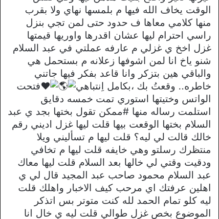
الوقت يخاف الله فيها م بلمسها نهاي ولا بقرب
منها كلامي معاها ف حدود حتى لمن تجي بنزل
راسي احترام ليها عشان اقدرها واوريها قيمتها
غزل اخخ ي غزلي م عارفه عملتي في عبد السلام
شنو ياخ انا لمن اشوفها زعلانه م بستحمل هي
والباقي هين بتزكر وانا قاعد بفكر فيها جاتني
خاطره.. وقعتُ بك ،بكامل اِنتباهي
فتحت
الواتس وختيتها استوري تمت خمسه دقايق
استلمت رساله منها #ممكن تقول بختها بجد ي عبد
السلام بختها الوقعت بيها قلت ليها غزل اديني رقم
خالك قالت لي ليه؟ قلت ليها م تسأليني ويلا
منتظرك رسلتو وهي خايفه قلت ليها م تخافي
ودقيت وقتي لي خالها بعد السلام قلت ليها معاك
عبد السلام محمود صاحب عبد المجيد قال لي ي
اهلين عرفتك اي مرحب كيف الاخبار واهلك قلت
ليه كلو تمام الحمد لله كنت متوتر بس اتذكر
الموضوع بخص غزل طوالي قلت ليه ي خال انا