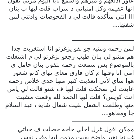
عاوز ادلعهم واميزهم واسمع بابا اليوم مرتي تقول
انها عقيمه وكل امنياتي د سراب قلت ليها ب بنان
ااا انتي متأكده قالت لي د الفحوصات وادتني لمن
شفتها….
——————————
لمن رحمه ومنيه جو بقو يزغرتو انا استغربت جدا
هم مشو لي بنان طيب رجعو بزغرتو لي م اشتغلت
بالموضوع بس سمعت رحمه بتقول بنان حامل ي
امي انا وقتها م كان فارق معاي نهاي كانو شعور
هوا ساي لأني اتعذبت كتير منها حدي خلاص رحمه
عاينت لي ضحكت قلت ليها ف شنو قالت لي يامن
انت كويس؟ قلت ليها الحمد لله وقمت مشيت
منها وطلعت الشغل بقيت شغال شايف عبد السلام
جا ومعاهو….
——————————
ممكن اقول غزل احلي حاجه حصلت ف حياتي
غيرتها تغير واضح بقيت مدمن ليها وفي نفس