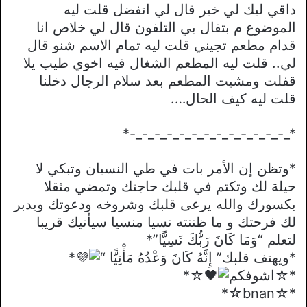
داقي ليك لي خير قال لي اتفضل قلت ليه
الموضوع م بتقال بي التلفون قال لي خلاص انا
قدام مطعم تجيني قلت ليه تمام الاسم شنو قال
لي.. قلت ليه المطعم الشغال فيه اخوي طيب يلا
قفلت ومشيت المطعم بعد سلام الرجال دخلنا
قلت ليه كيف الحال….
*_-_-_-_-_-_-_-_-_-_-_-_-_-*
*وتظن إن الأمر بات في طي النسيان وتبكي لا
حيلة لك وتكتم في قلبك حاجتك وتمضي مثقلا
بكسورك والله يرعى قلبك وشروخه ودعوتك ويدبر
لك فرحتك و ما ظننته نسيا منسيا سيأتيك قريبا
لتعلم “وَمَا كَانَ رَبُّكَ نَسِيًّا”*
*ويهتف قلبك” إِنَّهُ كَانَ وَعْدُهُ مَأْتِيًّا “
*
*☆اشوفكم
☆*
*☆bnan☆*