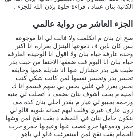
الكاتبة بنان عماد ، قراءة حلوة بإذن الله للجزء .
الجزء العاشر من رواية عالمي
صح ان بنان م اتكلمت ولا قالت لي انا موجوعه
بس كان باين ف دموعها البتنزل بغزاره انا اكتر
وحده عارفه حياه بنان ولا اقول انا الوحيده العارفه
حياه بنان انا اليوم فت ضعفها الاختفا من حبت بدر
طيب هل بدر حيتنازل عنها انا شايله همها وخايفه
تخسر بدر وتخسر نفسها لمن كانت بتبكي كنت
بحس بغرز في قلبي بحس بي سهم قسمو انا ك
امنيه م بحب اشوف بنان بضعف د اتصلت لي منيه
ورحمة يجيبو لي غيار م بقدر اخلي بنان كده مف
زول عارف غيري وقلت ليهم تعبانه شويه قالو لي
بتكون حامل بنان في اللحظه د بقت تقح لمن وشها
حمر ودموعها جرو غصب عنها وعيونها حمرو جرت
الحمام بقت تقح لمن استفرغت قالو لي ياهو