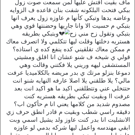
ماف بقيت افتش عليها لمن سمعت صوت زول
ببكي فتحت البلكونه شفت بنان قاعده ف الزوايه
وعاضه يدها وتبكي كأنها م عاوزه زول يعرف انها
بتبكي م حسيت الا وانا جاريها وحضنتها قوي وهي
بتبكي وتقول زح مني زح
وبتبكي بطريقه
هستريه دخلتها وقلت ليها تتكلمي ولا اتصرف معاك
م ممكن معاك تقلقيني كده ينفع كده ي استاذه؟
قولي ي شيخه ف شنو عشان انا اقلق ومشيتي
المستشفى ليهه وريني يلا فكتني وقالت وهي
دموعا بنزلو مرتك ي بدر مريضه بالكلاميديا عرفت
مالي؟ يلا طلقني يلا اصلا عارفه النهايه شنو انت
حتتخلي عني وتتطلقني اكيد ما هو اكيد انت بعد
عرفت اا وبقيت تبكي بطريقه هستريه كنت
مصدوم شديد من كلامها يعني انا م حأكون اب؟
دقيقه راسي شطب وبقيت م قادر انطق حرف زي
الانشليت انا بدر كنت عاوز ولد يشيل اسمي وبت
ابقي مهندسه واعمل ليها شركه بدمي لو عاوزه