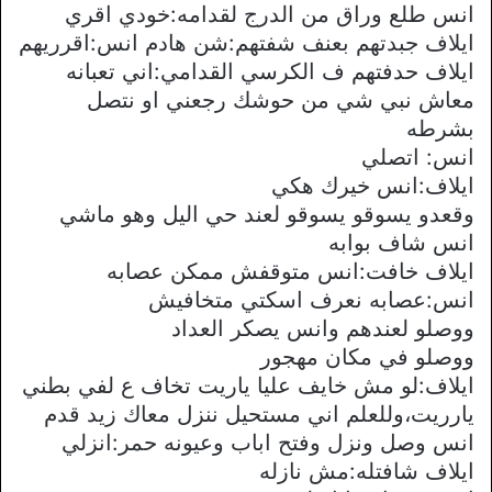
انس طلع وراق من الدرج لقدامه:خودي اقري
ايلاف جبدتهم بعنف شفتهم:شن هادم انس:اقرريهم
ايلاف حدفتهم ف الكرسي القدامي:اني تعبانه
معاش نبي شي من حوشك رجعني او نتصل
بشرطه
انس: اتصلي
ايلاف:انس خيرك هكي
وقعدو يسوقو يسوقو لعند حي اليل وهو ماشي
انس شاف بوابه
ايلاف خافت:انس متوقفش ممكن عصابه
انس:عصابه نعرف اسكتي متخافيش
ووصلو لعندهم وانس يصكر العداد
ووصلو في مكان مهجور
ايلاف:لو مش خايف عليا ياريت تخاف ع لفي بطني
يارريت،وللعلم اني مستحيل ننزل معاك زيد قدم
انس وصل ونزل وفتح اباب وعيونه حمر:انزلي
ايلاف شافتله:مش نازله