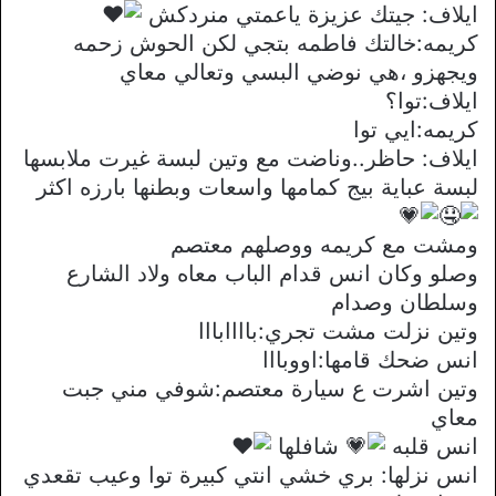
ايلاف: جيتك عزيزة ياعمتي منردكش
كريمه:خالتك فاطمه بتجي لكن الحوش زحمه
ويجهزو ،هي نوضي البسي وتعالي معاي
ايلاف:توا؟
كريمه:ايي توا
ايلاف: حاظر..وناضت مع وتين لبسة غيرت ملابسها
لبسة عباية بيج كمامها واسعات وبطنها بارزه اكثر
ومشت مع كريمه ووصلهم معتصم
وصلو وكان انس قدام الباب معاه ولاد الشارع
وسلطان وصدام
وتين نزلت مشت تجري:باااابااا
انس ضحك قامها:اووبااا
وتين اشرت ع سيارة معتصم:شوفي مني جبت
معاي
انس قلبه
شافلها
انس نزلها: بري خشي انتي كبيرة توا وعيب تقعدي