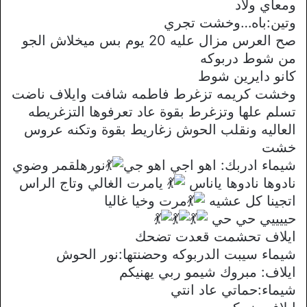
ومعاي ولاد
وتين:باه…وخشت تجري
صح العرس مزال عليه 20 يوم بس ميخلاش الجو
من شوط دربوكه
كانو دايرين شوط
وخشت كريمه تزغرط فاطمه شافت وايلاف ناضت
تسلم علها وتزغرط بقوة عاد تعرفوها التزغريطه
العاليه ونقلب الحوش زغاريط بقوة وتكنه عروس
خشت
شيماء ادربك: اهو اجي اهو جي
نورهلقمر وضوي
نادوها نادوها ياناس
يامرت الغالي وتاج الراس
اتجينا كل عشيه
مرت وخيا غاليا
حييييي حي حي
ايلاف تحشمت قعدت تضحك
شيماء سيبت الدربوكه وحضنتها:نور الحوش
ايلاف: مبروك شيمو ربي يهنيكم
شيماء:حماتي عاد انتي