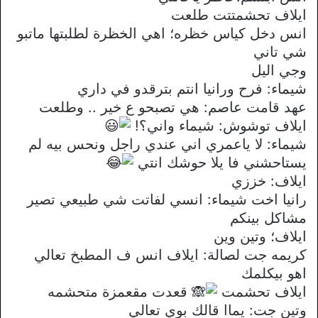
ايلاف تحشمتتت طلعت
انس دخل كياس خظره؛ اهي الخظرة لطلبتها ماتبو
شي تاني
وجي اليل
شيماء: فرح ورانيا انتم بترقدو في داري
عهد قامت عاصم: هي تصبحو ع خير .. وطلعت
ايلاف توشوش: شيماء واني؟!
شيماء: لا ياعمري اني عندي راجل ونحس بيه لم
يستاحشني فا يلا حوشك انتي
ايلاف: خززي
رانيا اخت شيماء: انسي لفاتت شي طبيعي تصير
مشاكل بينكم
ايلاف؛ وتين وين
كريمه جت لصالة: ايلاف انس ف المطبخ تعالي
اهو بيكلمك
ايلاف تحشمت
قعدت مقعمزة متحشمه
وتين جت: يماا قالك بوي تعالي