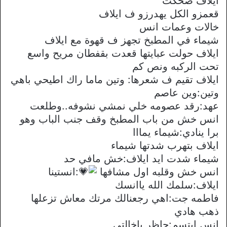
ايلاف ضحكت
قعمزو الكل يهدرزو ف ايلاف
خالات وعمات انس
شيماء في المطبخ تجهز ف قهوة مع ايلاف
ايلاف حولت عبايتها قعدت بقفطان مريح واسع
تحت الركبه ونص كم
ايلاف تقيم ف شعرها: وتين ماما راك اطيحي باهي
وتين:وين عاصم
عهد:رقد عصومه خلي نمشي نشوفه..وطلعت
انس خش من باب المطبخ وقف جنب الباب وهو
برا ينادي:شيماء يمااا
ايلاف بتهرب شدتها شيماء
شيماء شدت ايد ايلاف:خش مافي حد
انس خش وقلبه اول مشافها
:انستينا
ايلاف:سلمك الله ياانسك
فاطمه جت:اهي رجعنالك مرتك معاش تزعلها
ذهب هادي
انس ابتسم:حاظر ياخالتي