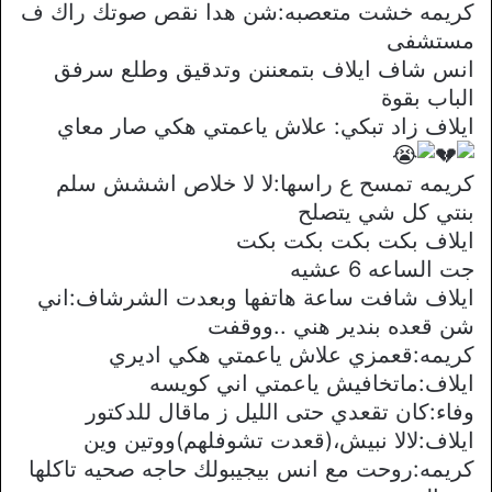
كريمه خشت متعصبه:شن هدا نقص صوتك راك ف
مستشفى
انس شاف ايلاف بتمعننن وتدقيق وطلع سرفق
الباب بقوة
ايلاف زاد تبكي: علاش ياعمتي هكي صار معاي
كريمه تمسح ع راسها:لا لا خلاص اششش سلم
بنتي كل شي يتصلح
ايلاف بكت بكت بكت بكت
جت الساعه 6 عشيه
ايلاف شافت ساعة هاتفها وبعدت الشرشاف:اني
شن قعده بندير هني ..ووقفت
كريمه:قعمزي علاش ياعمتي هكي اديري
ايلاف:ماتخافيش ياعمتي اني كويسه
وفاء:كان تقعدي حتى الليل ز ماقال للدكتور
ايلاف:لالا نبيش،(قعدت تشوفلهم)ووتين وين
كريمه:روحت مع انس بيجيبولك حاجه صحيه تاكلها