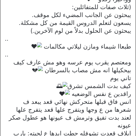
(ثلاث صفات للمتفائلين:
يبحثون عن الجانب المضيء لكل موقف.
يسعون لتعلم الدروس القيمة من كل مشكلة.
يبحثون عن الحلول بدلاً من لوم الآخرين.)
..
طبعاا شيماء ومازن ليلاتي مكالمات
..
ومعتصم يقرب يوم عرسه وهو مش عارف كيف
بيحكيلها انه مش مصاب بالسرطان
تاني يوم
كيف بدت الشمس تشرق
راقدين ع نفس الوضعيه
انس فاق قبلها متحركش نهائي قعد يبعد ف
شعرها من ع وجها ويتفرج علها قعد يتفرج علها
لعند بدت تفيق وترمش ف عيونها هو عطول صكر
عيونه
ايلاف قعدت تشوفله حطت ايدها ع لحيته: يارب