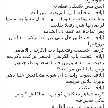
انس:مش بكيفك…قطعاته
ايلاف شافتله: اني المريضه مش انت
وطلعت ووقعت ع ورقه انها تتحمل مسؤلية نفسها
لو صارلها شي وفعلا طلعت
بس تفاجاة انه عمها ف الخدمه
ايلاف معندهاش حل تاني غير انها تركب مع انس
يروح بها
كريمه ابتسمت وفتحتلها باب الكرسي الامامي
ايلاف فتحت باب الكرسي الخلفي وركبت وكريمه
ركبت من قدام ووتين ف الوسط ووفاء جنبهم
وتين:ماما انتي مريضه؟!
ايلاف بصوت واطي: اي شوية متخافيش عليا باهي
وتين: علاش مريضه
ايلاف سكتت
كريمه:ماهو متاكلش كويس لـ مياكلش كويس
هكي يصير فيه
انس: متبو شي من الطريق