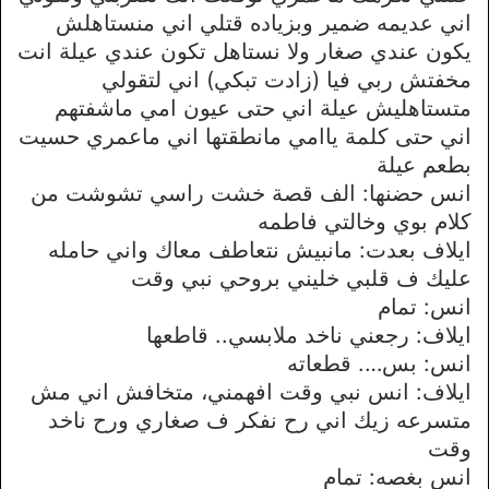
اني عديمه ضمير وبزياده قتلي اني منستاهلش
يكون عندي صغار ولا نستاهل تكون عندي عيلة انت
مخفتش ربي فيا (زادت تبكي) اني لتقولي
متستاهليش عيلة اني حتى عيون امي ماشفتهم
اني حتى كلمة ياامي مانطقتها اني ماعمري حسيت
بطعم عيلة
انس حضنها: الف قصة خشت راسي تشوشت من
كلام بوي وخالتي فاطمه
ايلاف بعدت: مانبيش نتعاطف معاك واني حامله
عليك ف قلبي خليني بروحي نبي وقت
انس: تمام
ايلاف: رجعني ناخد ملابسي.. قاطعها
انس: بس…. قطعاته
ايلاف: انس نبي وقت افهمني، متخافش اني مش
متسرعه زيك اني رح نفكر ف صغاري ورح ناخد
وقت
انس بغصه: تمام