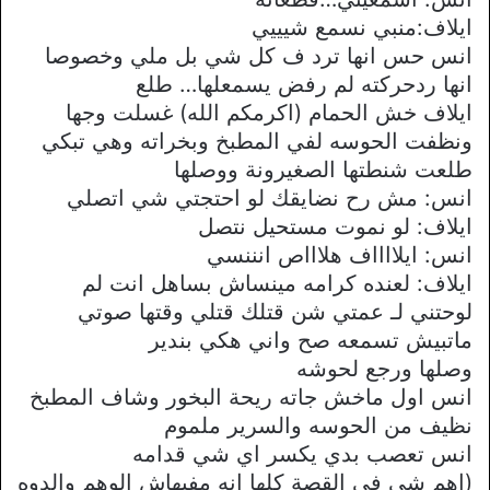
ايلاف:منبي نسمع شيييي
انس حس انها ترد ف كل شي بل ملي وخصوصا
انها ردحركته لم رفض يسمعلها… طلع
ايلاف خش الحمام (اكرمكم الله) غسلت وجها
ونظفت الحوسه لفي المطبخ وبخراته وهي تبكي
طلعت شنطتها الصغيرونة ووصلها
انس: مش رح نضايقك لو احتجتي شي اتصلي
ايلاف: لو نموت مستحيل نتصل
انس: ايلااااف هلاااص انننسي
ايلاف: لعنده كرامه مينساش بساهل انت لم
لوحتني لـ عمتي شن قتلك قتلي وقتها صوتي
ماتبيش تسمعه صح واني هكي بندير
وصلها ورجع لحوشه
انس اول ماخش جاته ريحة البخور وشاف المطبخ
نظيف من الحوسه والسرير ملموم
انس تعصب بدي يكسر اي شي قدامه
(اهم شي في القصة كلها انه مفيهاش الوهم والدوه