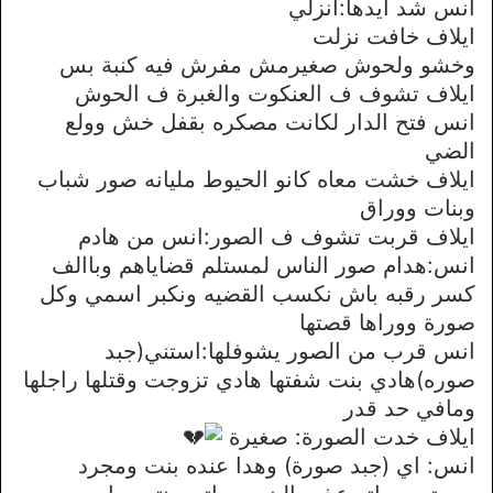
انس شد ايدها:انزلي
ايلاف خافت نزلت
وخشو ولحوش صغيرمش مفرش فيه كنبة بس
ايلاف تشوف ف العنكوت والغبرة ف الحوش
انس فتح الدار لكانت مصكره بقفل خش وولع
الضي
ايلاف خشت معاه كانو الحيوط مليانه صور شباب
وبنات ووراق
ايلاف قربت تشوف ف الصور:انس من هادم
انس:هدام صور الناس لمستلم قضاياهم وباالف
كسر رقبه باش نكسب القضيه ونكبر اسمي وكل
صورة ووراها قصتها
انس قرب من الصور يشوفلها:استني(جبد
صوره)هادي بنت شفتها هادي تزوجت وقتلها راجلها
ومافي حد قدر
ايلاف خدت الصورة: صغيرة
انس: اي (جبد صورة) وهدا عنده بنت ومجرد