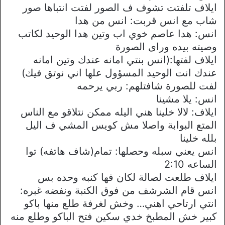
ايلاف تلفتت تشوف ف الصور لفتت انتباها صور
شاب مع انس قربت: انس من هدا
انس: هدا عاصم خوي اب وتين هدا الوحيد لكاتب
وصيته بيده وراى الصورة
ايلاف لفتها:(انس بنتي امانه عندك وتين امانه
عندك انت الوحيد المسؤول علها اني نوتق فيك)
لفت للصورة شافتلهم: ربي يرحمه
انس: يلا مشينا
ايلاف: لالا خلينا هني اليله ممكن نتلاقو مع الناس
المتع البوابة واصلا مش كويس المشي ف اليل
بلله خلينا
انس يعني سبله وحصلها: تمام(شاف هاتفه) توا
الساعه 2:10
ايلاف طلعت لصالة لكان فها كنبه وحده بس
انس قام الشرشف من فوق الكنبة ونفضه غبره:
انتي ارتاحي اهني… وخش لغرفة طلع منها باكو
كبير خش المطبخ خدي سكين فتح الباكو وطلع منه