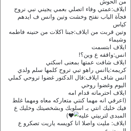
من الحوش
ايلاف:عمتي وفاء اتصلي بعمي يجيني نبي نروح
فجآة الباب نفتح وخشت وتين وانس ف ايدهم
كياس
وتين قربت من ايلاف:جبنا اكلات من حنينه فاطمه
وشيماء
ايلاف ابتسمت
انس:واقفه ع وين؟!
ايلاف شافت عمتها بمعنى اسكتي
كريمه:ياانس راهو تبي تروح كلمها سلم ولدي
انس شاف ايلاف:قال الدكتور غضوا تروحي كملي
اليوم وغضوا روحي
ايلاف احترماته قدام امه
(اعرفي انه مهما كنتي متعاركه معاه ومهما غلط
فيك خليك انتي بـ اسلوبك وبشخصيتك وخليك ع
المبدى لتربيتي عليه
)
ايلاف: مليت واصلا انا كويسه ياريت تصكرو ع
الموضوع