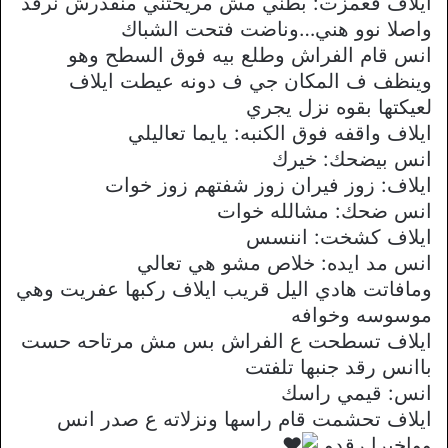
ايلاف قعمزت: بطني مش مريحتني منقدرش نرقد
واصلا نوو هني…وناضت فتحت الشباك
انس قام الفراش وطلع بيه فوق السطح وهو
وينظف ف المكان جي ف دونه عيطت ايلاف
لعيكتها بقوه نزل يجري
ايلاف واقفه فوق الكنبه: يايما تعاليلي
انس بيضحك: خيرك
ايلاف: زوز فيران زوز شفتهم زوز خوات
انس ضحك: مشالله خوات
ايلاف كشخت: اننسس
انس مد ايده: خلاص مشو هي تعالي
ومافاتت هادي اليل قريب ايلاف ركبها عفريت وهي
موسوسه وخوافه
ايلاف تسطحت ع الفراش بس مش مرتاحه حست
باانس رقد جنبها تلفتت
انس: قيمي راسك
ايلاف تحشمت قام راسها ونزلاته ع صدر انس
وواخيرا رقدو