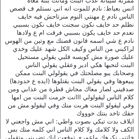
ممرته سيباته عذب البنت وماتت بنته معاه
انس بعياط: نادم للموت انه اني نستلم ف قصص
الناس نادم ع مهنتي النوم منرتاحش فيه خايف
نظلم حد خايف نكون سجنت خايف نكون بسببي
نعدم حد خايف يكون بسببي فرقت ام ع ولادها
نادم ع شي اسمه قانون قصتك مع وتين من الهوس
لراكبني من الناس وكيف الكل شهد عليك وخدي
عليك صورة مش كويسه قلبي يقولي مستحيل
البنت لتحبها هكي ادير وعقلي يقولي الناس
وصحابك يبو مصلحتك في يقولولي البنت ممكن
يبيعوها وفي يقولي البنت يقتلوها (ايده ع خدودها)
صدقيني لصار معاك مجاش قطرة من عذابي ومن
كلام الناس ليقولولي ااانت حرمت البنت من امها
وفي ليقولو البنت هربت منك وفي ليقولو مش من
حقك تاخد بنتك خوووك
ايلاف بدت تبكي بصوت واطي: اني مش واجعني لا
الكف ولا كلامك ولا كلام الناس اني كلمه منك بس
خلتني نكرهك ماعمري توقعت انك تضربني وتقولي