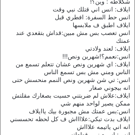
شكلاطه : وين؟!
ايلاف: انس اني قتلك نبي وقت
انس حط السفرة: افطري قبل
ايلاف اطبق ف ملابسها
انس تعصب بس مش مبين:قداش بتقعدي عند
عمتك
ايلاف: لعند ولادتي
انس:نعمم؟!شهرين ونص!!!
ايلاف: اي شهرين ونص عشان تتعلم تسمع من
الناس ومني مش بس تسمع الناس
انس: تي شن شهرين ونص النمم منحسش حتى
انه بيجوني صغار
ايلاف:علاش لم ضربتني حسيت بصغارك مقلتش
ممكن يصير لواحد منهم شي
انس:بس عمتك مش مجبورة بيك ياايلاف
ايلاف بدت تبكي:علااااش ف كل لحظه تحسسني
انه اني ياتيمه علاااش
انس: اسمعيني…قطعاته