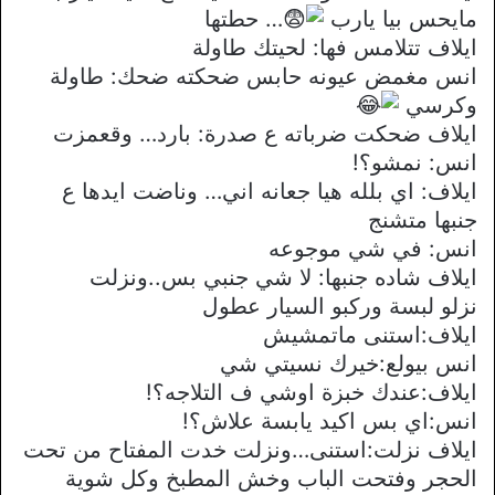
مايحس بيا يارب
… حطتها
ايلاف تتلامس فها: لحيتك طاولة
انس مغمض عيونه حابس ضحكته ضحك: طاولة
وكرسي
ايلاف ضحكت ضرباته ع صدرة: بارد… وقعمزت
انس: نمشو؟!
ايلاف: اي بلله هيا جعانه اني… وناضت ايدها ع
جنبها متشنج
انس: في شي موجوعه
ايلاف شاده جنبها: لا شي جنبي بس..ونزلت
نزلو لبسة وركبو السيار عطول
ايلاف:استنى ماتمشيش
انس بيولع:خيرك نسيتي شي
ايلاف:عندك خبزة اوشي ف التلاجه؟!
انس:اي بس اكيد يابسة علاش؟!
ايلاف نزلت:استنى…ونزلت خدت المفتاح من تحت
الحجر وفتحت الباب وخش المطبخ وكل شوية