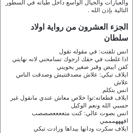
والعبارات والخيال الواسع داخل طياته في السطور
التالية بإذن الله .
الجزء العشرون من رواية اولاد
سلطان
انس تلفتت: في مقوله تقول
اذا غلطت في حقك ارجوك تسامحني لانه نهايتي
كفن ابيض وقبر صغير يحويني
ايلاف تبكي: علاش مصدقتنيش وصدقت الناس
علاش
انس بتكلم
ايلاف قطعاته:توا خلاص معاش عندي مانقول غير
حسبي الله ونعم الوكيل
انس بصوت عالي: كنت متععععصصصب
افهههمممي
ايلاف سكرت ودانها بيداها وزادت تبكي