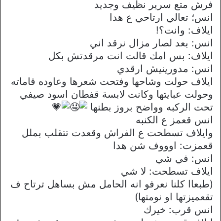
فرش متع سرير نظيف وجديد
انس؛ تعالي ارتاحي ع هدا
ايلاف: وانت؟!
انس: بعد لصار مزال نرقد اني
ايلاف: بس امك قالت انت مرقدتش بكل
انس: مدورينيش ارقدي
ايلاف حولت وشاحها وفتحت شعرها وعاوده قاماته
وحولت عبايتها وكانت لابسة قفطان اسود صيفي
تحت الركبه وواضح بروز بطنها
انس قعمز ع الكنبه
وايلاف تسطحت ع الفراش وقعدت تتقلب بملل
قعمزت: اوووف شن هدا
انس: في شي
ايلاف تسطحت: لا شي
(طبعاا كلنا نعرفو انه الحامل مش بساهل ترتاح ف
تقعميزتها او نومتها)
انس قرب: خيرك