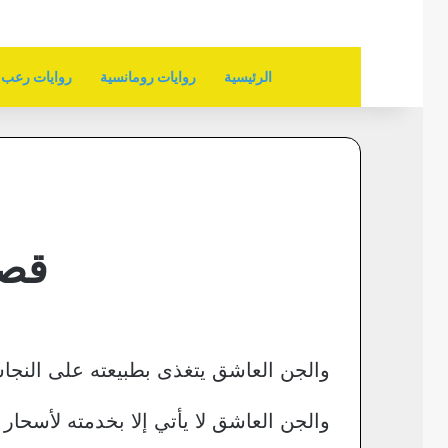
الرئيسية
روايات رومانسية
روايات رعب
قصـ
والجن العاشق يتغذى بطبيعته على النجا
والجن العاشق لا يأتي إلا بخدمته لأسحا