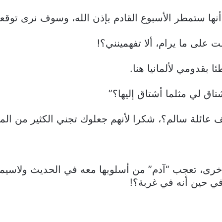
نها ستمطر الأسبوع القادم بإذن الله، وسوف نرى توقعا
ت على ما يرام، ألا تفهمينني؟!
 بقدومي لألمانيا هنا.
ق لي مثلما أشتاق إليها؟”
 عائلة سالم؟، شكرا لأنهم جعلوك تجني الكثير من الما
ى، تعجب “آدم” من أسلوبها معه في الحديث ولاسيما أن
ي حين أنه في غربة؟!