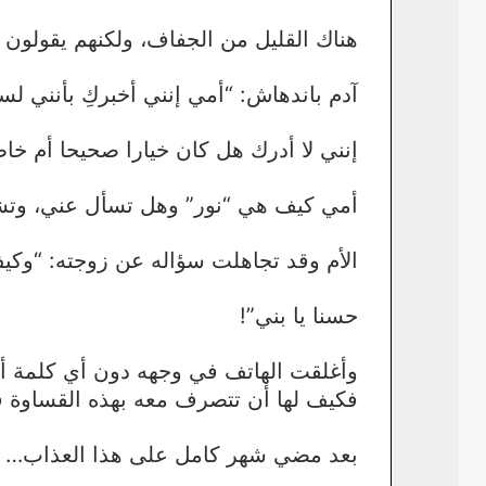
هناك القليل من الجفاف، ولكنهم يقولون أ
آدم باندهاش: “أمي إنني أخبركِ بأنني لس
إنني لا أدرك هل كان خيارا صحيحا أم خاطئا
أمي كيف هي “نور” وهل تسأل عني، وتشتا
الأم وقد تجاهلت سؤاله عن زوجته: “وكيف
حسنا يا بني”!
وأغلقت الهاتف في وجهه دون أي كلمة أخر
فكيف لها أن تتصرف معه بهذه القساوة ف
بعد مضي شهر كامل على هذا العذاب…