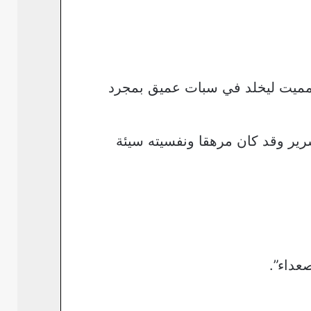
المميت ليخلد في سبات عميق بمجرد
رير وقد كان مرهقا ونفسيته سيئة
عداء”.