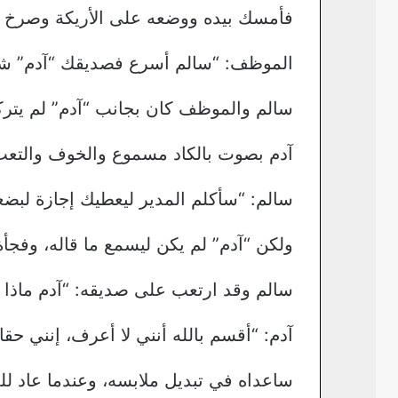
فأمسك بيده ووضعه على الأريكة وصرخ منا
الموظف: “سالم أسرع فصديقك “آدم” شي
سالم والموظف كان بجانب “آدم” لم يتركه
آدم بصوت بالكاد مسموع والخوف والتعب 
سالم: “سأكلم المدير ليعطيك إجازة لبضعة
ولكن “آدم” لم يكن ليسمع ما قاله، وفج
سالم وقد ارتعب على صديقه: “آدم ماذا
آدم: “أقسم بالله أنني لا أعرف، إنني ح
ساعداه في تبديل ملابسه، وعندما عاد لل