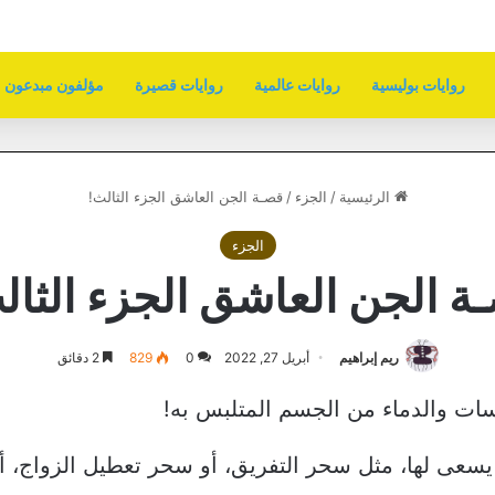
روايات بوليسية
روايات عالمية
روايات قصيرة
مؤلفون مبدعون
الرئيسية
/
الجزء
/
قصـة الجن العاشق الجزء الثالث!
الجزء
ة الجن العاشق الجزء الثال
ريم إبراهيم
أبريل 27, 2022
0
829
2 دقائق
سات والدماء من الجسم المتلبس به!
ر يسعى لها، مثل سحر التفريق، أو سحر تعطيل الزواج، أ