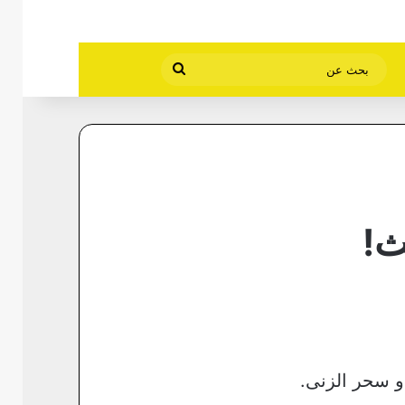
بحث
عن
ث!
و سحر الزنى.