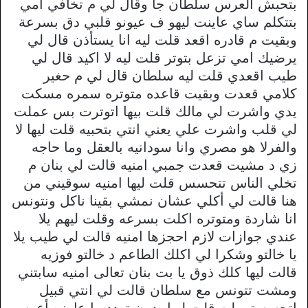
بتحبش العرس سلطان جا وقال لي م تخافي امي
بتتكلم ساي عاينت ليهو ف عيونو قلبي دق بسرعة
وبقيت م قادره اقعد قلت ليه انا يستأذن قال لي
يرضيك امي تزعل بتوتر قلت ليه لا اكيد قال لي
طيب اقعدي قلت ليه سلطان قال لي م حغير
كلامي قعدت وبقيت قاعده متوتره سمره مسكت
يدي واشرت لي مالك قلت بيها اتوترت بس عملت
لي قلب واشرت علي يعني انتي بتحبيه قلت ليها لا
والفرلا هو مصري وانا سودانيه بالعقل وما حاجه
زي د مشيت قعدت جمبي امنيه قالت لي بنان م
تخلي الناس تتحسس قلت ليها امنيه سوقيني من
هنا قالت لي أكلي عشان نمشي بقينا ناكل ونتونس
انا شاردة ومتوتره اكلت بسرعه وقلت ليهم يلا
عندي جوازات لازم احجزها امنيه قالت لي طيب يلا
يا خالتو وشكرا لي اكلك الطاعم د خالتو فوزيه
قالت ليها كلك ذوق يا بت بنان تعالى امنيه سابتني
ومشت تتونس مع سلطان قالت لي انتي قبيل
اتحسستي ليه قلت ليها بدون تردد ما عاوزه أعرس