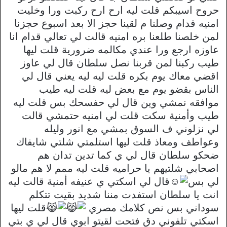
حروح اسيبكم قلت ليه ارح ارح ركبت ورا وخليت
امنيه قدام وصلنا م لقينا حجز الا بعد اسبوع حجزنا
لمن خلصنا طلعنا بره امنيه قالت لي تعالي قدام انا
عاوزه ارجع ورا عندي مكالمه ضرورية قلت ليها
طيب ركبنا لمن قربنا نصل سلطان قال لي عاوز
اقضي معاك يوم بكره قلت ليه ليه يعني قال لي
الناس بقضو يوم مع بعض ليه قلت ليه طيب
موافقه نمشي وين قال لي حفسحك بس قلت ليه
طيب وأمنية سكت قلت لي امنيه حتمشي قالت
لي نزلوني ف السوق بمشي مع انور وليله
وعواطف ومعاذ قلت ليها استلمتي شلتي شايفاك
ضحكو سلطان قال لي ي كما تدين تدان هم
اصحابي شلتيهم يا حراميه قلت ليه ممم لا هم مالو
لي بس
قال لي اسكتي ي عنيفه أمنية قالت ليه
انت يا سلطان استفدت مننا شديد بقيت تتكلم
سوداني بس نص كلامك مصري
قلت ليها
اسكتي تلفوني دق فتحت لقيتو ابوي قال لي ي بتي