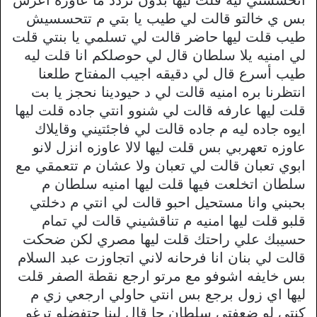
بس ي خالتو قالت لي طيب يا بتي م تتحسسيش
طيب قلت ليها حاضر قالت لي تسلمي يا بنتي قلت
لي امنيه يلا سلطان قال لي حوصلكم انا قلت ليه
طيب أسرع قال لي دقيقه اجيب المفتاح طلعنا
انتظرنا بره امنيه قالت لي د حيودينا نحجز يا بت
قلت ليها عارفه قالت لي شنوو انتي جاده قلت ليها
ايوه جاده ليه م جاده قالت لي فاجئتيني وقايلاك
عاوزه تعهربي بس قلت ليها لالا عاوزه انزل لانو
ابوي تعبان قالت لي تعبان ولا عشان م تتعمقي مع
سلطان اتخلعت فيها قلت ليها امنيه سلطان م
بحبني وانا مستحيل احبو قالت لي انتي م دخلتي
قلبو قلت ليها امنيه م تناقشيني قالت لي تمام
حسيبك علي راحتك قلت ليها مصري لكن ضحكت
قالت لي بنان انا فرحانه لاني اتجاوزت عبد السلام
بس خايفه اشوفو مع مرتو ارجع نقطة الصفر قلت
ليها اي زول برجع بس انتي حاولي ارجعي زي م
كنتي لو ضعفتي سلطان جا قال لينا حتفضلو ترغو