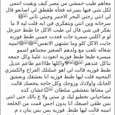
معاهم طيب حمشي من مصر كيف وبقيت انتمي
لكل شي فيها بسرعه فجأه طقطق لي اصابعو قال
لي انتي رحتي البحر الاحمر وجيتي تاني
سرحانه وين انتي وبتفكري في ايه قلت ليه لا ما
بفكر في شي قال لي طيب الاكل جا طنط حتزعل
لو م اكلتي سمره جات قعدت جمبي طنط فوزيه
جابت الاكل كلو وما تشتهي الانفس
امنيه
شغاله تلعب مع ولدهم الصغير مجنناهو اسمو
ميسره طبعا طنط فوزيه اتعودت علينا وكل جمعه
بناكل عندهم
واكلها طاااعم طاعم عديل
طنط فوزيه قالت لي اهو عملتلك الفراخ والكشري
البتحبيه قلت ليها طنط فوزيه انا بعشقك وبعشق
الجابك واولادك وزوجك وكل حاجه بتخصك قالت
لي معناها بتعشقي سلطان
عشان كده
مصاحباني نخطبو ليك ي ستي ولا ع بالك حتى انتي
بس طقي اصبعك انا بدون احس قمت من الخلعه
امنيه قالت ليها طنط. فوزيه بس بس بنان د م