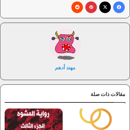
فيسبوك
X
بينتيريست
‏Reddit
مهند أدهم
مقالات ذات صلة