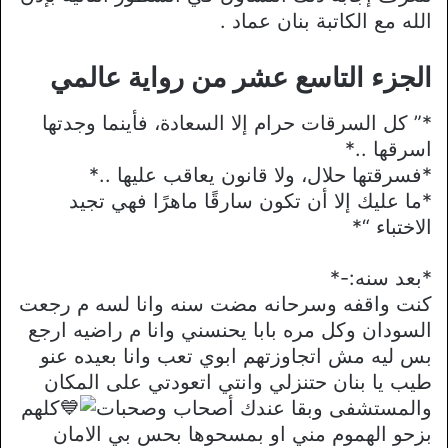
الله مع الكاتبة بنان عماد .
الجزء التاسع عشر من رواية عالمي
*” كل السرقات حرام إلا السعادة، فأينما وجدتها
اسرقها ..*
*فسرقتها حلال، ولا قانون يعاقب عليها ..*
*ما عليك إلا أن تكون سارقًا ماهرًا فهي تجيد
الاختباء “*
*بعد سنه:-*
كنت واقفه وسرحانه مضت سنه وانا لسه م رجعت
السودان وكل مره بابا يحنسني وانا م راضيه ارجع
بس ليه مش اتجاوزتهم ابوي تعب وانا بعيده عنو
طيب يا بنان حتنزلي وانتي اتعودتي على المكان
والمستشفى وبقا عندك أصحاب وصحبات
كلهم
بزحو الهموم مني او بمسحوها بحس بي الامان