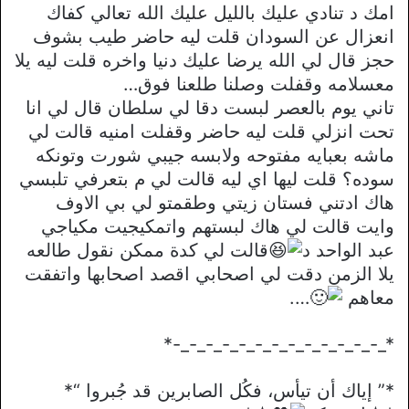
امك د تنادي عليك بالليل عليك الله تعالي كفاك
انعزال عن السودان قلت ليه حاضر طيب بشوف
حجز قال لي الله يرضا عليك دنيا واخره قلت ليه يلا
معسلامه وقفلت وصلنا طلعنا فوق…
تاني يوم بالعصر لبست دقا لي سلطان قال لي انا
تحت انزلي قلت ليه حاضر وقفلت امنيه قالت لي
ماشه بعبايه مفتوحه ولابسه جيبي شورت وتونكه
سوده؟ قلت ليها اي ليه قالت لي م بتعرفي تلبسي
هاك ادتني فستان زيتي وطقمتو لي بي الاوف
وايت قالت لي هاك لبستهم واتمكيجيت مكياجي
عبد الواحد د
قالت لي كدة ممكن نقول طالعه
يلا الزمن دقت لي اصحابي اقصد اصحابها واتفقت
معاهم
….
*_-_-_-_-_-_-_-_-_-_-_-_-_-*
*” إياك أن تيأس، فكُل الصابرين قد جُبروا “*