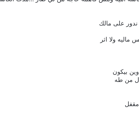
 ندور على مالك
 ماليه ولا اثر
ين بيكون
ل من طه
 مقفل