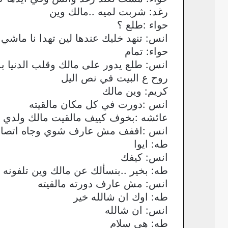
رغد: شربت لميه ..مالك وين
حواء :طلع ؟
انس: تنهد خليك عندها لين تهدا نا ماشي
حواء: تمام
انس: طلع يدور على مالك وقلب الدنيا بس
روح ع البيت في نص اليل
كريم: وين مالك
انس :دورت في كل مكان مالقيته
عائشه :بخوف كييف مالقيت مالك ولدي و
انس :اففف مش عارف شوي وجاه اتصا
طه: ايوا
انس: كيفك
طه: بخير ..بنسألك عن مالك وين تلفونه
انس: مش عارف دورته مالقيته
طه: اوك ان شالله خير
انس: ان شالله
طه: هي سلام