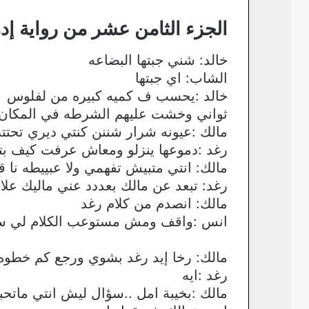
الجزء الثامن عشر من رواية إد
خالد: شني جبتها البضاعه
الشاب: اي جبتها
خالد :يحسب ف كميه كبيره من لفلوس
ثواني وخشت عليهم الشرطه في المكان ل
مالك :عيونه شرار شننن كنتي ديري تحتتت
رغد :دموعها ينزلو ومعاش عرفت كيف بتر
مالك: انتي متبيش تفهمي ولا عبييطه نا ق
رغد: تبعد عن مالك بعددد عني ماليك علاق
مالك: انصدم من كلام رغد
انس :واقف ومش مستوعب الكلام لي سمع
مالك: رخا إيد رغد بشوي ورجع كم خطوه 
رغد :ايه
مالك :بخيبة امل ..سؤال ليش انتي ماتحب