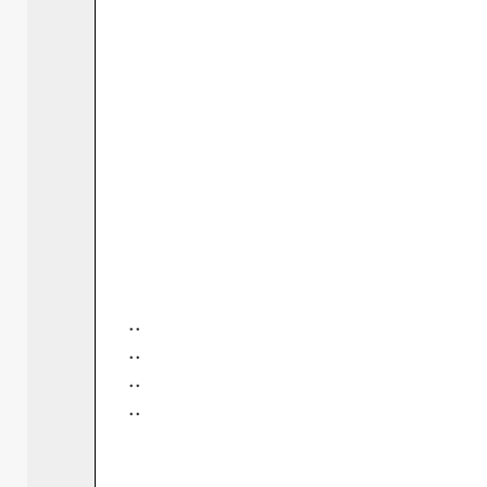
..
..
..
..