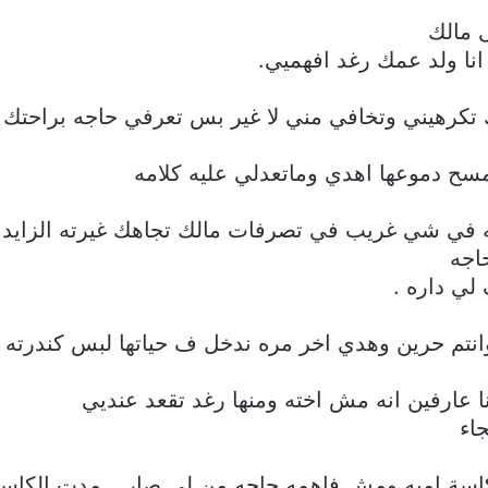
 مالك
نا ولد عمك رغد افهميي.
 تكرهيني وتخافي مني لا غير بس تعرفي حاجه براحتك
ح دموعها اهدي وماتعدلي عليه كلامه
في شي غريب في تصرفات مالك تجاهك غيرته الزايد
اجه
لي داره .
وانتم حرين وهدي اخر مره ندخل ف حياتها لبس كندرته و
نا عارفين انه مش اخته ومنها رغد تقعد عنديي
اء
كاسة اميه ومش فاهمه حاجه من لي صار …مدت الكاسه 