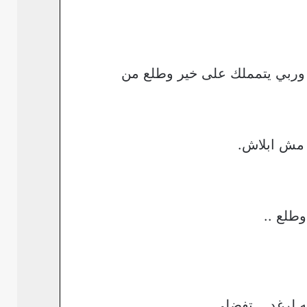
 وربي يتمملك على خير وطلع من
 مش ابلاش.
طلع ..
لرغد. ..تفضلي