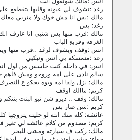
انس :مالك شوتقول انت
رغد :تشوف لي عيونه وقلبها يتقطعع على
مالك :بس انا مش خوك ولا متربي معاك ا
رغد: بس
مالك :قرب منها بس شنيي انا عارف انك
الغرفه وقربع الباب
انس :وقف ويشوف لرغد ..قرب منها ويمس
رغد :متمسكه بي انس ونبكيي
انس: في داخله كنت حاسس من لول انه 
سالم نادى على امه وروحو ومش فاهم ح
مالك: نزل ولقا امه وبوه يحكو ع التصرف 
كريم: ماالك اوقف
مالك: وقف .. ديرو شن تبو البنت بنتكم 
كريم :شن صار بس
عائشه: كله منك انته لو خليته يتزوجها كل
كريم: مصدوم من كلام عائشه لي تغير فج
مالك: ركب ف سيارته ومشى للبحر
حواء: مشت لعند رغد وانس وفي ايدها 