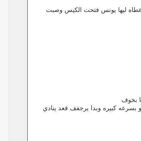
عطاه ليها يونس فتحت الكيس وصبت
ا بخوف
بسرعه كبيره وبدا يرجفف قعد ينادي