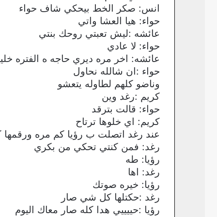
انس: صكر الخط بيحكي شاف حواء
حواء: هيا العشا واتي
عائشه :ليش تعبتي روحك بنتي
حواء: لا عادي
عائشه: اخر مره ديري حاجه ه الفتره خلي
حواء :ان شالله نحاول
وناضو كلهم لطاوله يتعشو
كريم :رغد وين
حواء: قالت بترقد
كريم: اي خلوها ترتاح
عند رغد اتصلت ب رؤيا كم مره ورقمها
رغد: فمن كنتي تحكي من بكري
رؤيا: طه
رغد: اها
رؤيا: خيره صوتك
رغد :حكتلها كل شي صار
رؤيا :حييييي هدا كله صار معاك اليوم