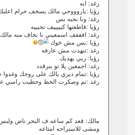
رغد: ايه
رؤيا :ياروووحي مالك يسخف حرام اعليك
رغد: ونا نحبه بس
رؤيا :قاطعتها كيييييف تحبييه
رغد: افففف اسمعيني نا نخاف منه مالك 
رؤيا :بس مش خوك
رغد :تنهدت مش عارفه
رؤيا: ربي يهديك
رغد: اجمعين يلا تو بنرقدد
رؤيا :تمام ديري بالك على روحك وغدوا 
رغد :تم وصكرت الخط وحطيت راسي على 
مالك: قعد كم ساعه ف البحر ناض ولبس 
ومشى للاستراحه امتاعه