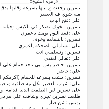
__________«زهره الشيخ»_____________
نسرين رجعت ع بيتها بسرعه وقلبها يد
منه شوي ف العصير
علي :فتح الباب
نسرين: بخوف تصكر في الكيس وخباته ..
على :قعد اليوم يومك ياعمري
نسرين: بابتسامه وخوف
على :تسلملي الضحكه ياعمري
نسرين: وتسلملي انت
على :تعالي لعندي
نسرين: حاضر بس نبي ناخد حمام على ا
علي: حاضر
نسرين: مشت بسرعه للحمام (اكرمكم ال
علي: شرب العصير بكل نيه صافيه وناض 
على نسرين لين الظلمت الدنيا قدامه. و
طلعت نسرين تجري وشافت علي مرمي ع
يونس :شن صار
نسرين: تحكي بخوف وتبكي م مااات ماا