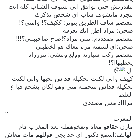
مقدرتش حتى نوافق اني نشوف الشباب كله انت
مجرد مانشوف شاب اي شخص نذكرك
معتصم شاف الطريق بتوتر: ككيف؟! وامتى؟!
ضحى: مراد اظن انك تعرفه
معتصم نصدددم: مني مراد؟!صاح صاحببببي؟!!!
ضحى:اي لشفته مره معاك هو لخطبني
معتصم ركب سيارته وولع ومشي: مررراد
يخطبهاا؟!
ال
كييف واني لكنت نحكيله قداش نحبها واني لكنت
نحكيله قداش متحمله مني وهو لكان يشجع فيا ع
الغلط
مراااد مش مصددق
..
المغرب
مازن حقاقو معاه ونفخوهمله بعد المغرب قام
الهاتف:اسمع دكتور اي حد يجي قوللهم مات معاش