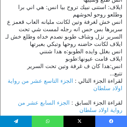
ايلاف: استنى نبيك تروح بيا انس: هي اني برا
وطلعو روحو لحوشهم
انس خش لغرفة وتين لكانت مليانه العاب قعمز ع
سريرها بس حس انه رجله لمست شي تحت
السرير نزل وشاف طوبو نصدم خداه وطلع خش لـ
ايلاف لكانت حاضنه روحها وتبكي بعبرتها
انس بغلل وايده الطوبو:ه هدا شنني
ايلاف قامت عيونها:طوبو
انس:هدا كان ف غرفة وتين تحت السرير
تتبع…
لقراءة الجزء التالي :
الجزء التاسع عشر من رواية
اولاد سلطان
لقراءة الجزء السابق :
الجزء السابع عشر من
رواية اولاد سلطان
للإطلاع علي فهرس اجزاء الرواية :
جميع روابط