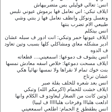
انس: تعالي قوليلي بس متضربيهاش
ايلاف تبكي: اني نعامل فها برموش عيوني نلبس
ونغسل ونوكل وانظف نعامل فها ز بنتي وشي
طبيعي الام تضرب بنتها
انس بيتكلم
ايلاف عيونها حمر وتبكي: انت ادور ف سبله عشان
ادير مشكله معاي ومشاكلي كلها بسبب وتين تعاود
ف الدوه
انس يشوف ف دموعها: اسمعيني…. قطعاته
ايلاف مسحت دموعها: خلاص اسفه معادش نمسها
بنت خوك تمام لا نقراها ولا نمسها نهائيآ هكي
عشان نرتاح
انس بعد شعره للخلف بقلة صبر
ايلاف خشت للحمام (اكرمكم الله) وتبكي
(وتين كانت من الصغار ليعاودو ف الكلام وانها
ادلعت هلبااا وفرخات هلبااااا ف ليبيا)
انس يطقطق ع الحمام: اطلعي اسمععيني