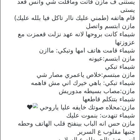
يستنى ف مازن فاتت وماقلت شي وانس قعد
يستى
قام هاتفه (طمني عليك ناار تاكل فيا بلله عليك)
مازن ابتسم واتصل
شيماء كانت بروحها لانه عهد نزلت قعمزت مع
عزوزتها
شيماء قامت هاتف امها وتبكي: ماازن
مازن ابتسم:عيونه
شيماء تبكي
مازن مبتسم:خلاص ياعمري مصار شي
شيماء تبكي: باهي خيرك اني مش فاهمه
مازن:مصاب بسيطه مدوريش
شيماء بتتكلم قاطعها
مازن:محلاه صوتك خايفه عليا ياروحي
شيماء تنهدت: بنموت عليك
مازن حس انه الباب بينفتح قلب الهاتف وحطه
جنبها مقلوب ع السرير
انس خش:الحمدلله ع السلامه