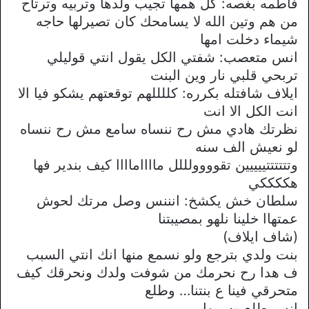
فاطمه بغصه: كل همها تجيب ولدها وتربيه وترتاح
من هم وتين الله لا يسامحك كان تصيرلها حاجه
شيماء دخلت امها
انس متعصب: شفتي الكل يقول انتي قوليلي
تربحي قلبي نار وين البنت
ايلاف شافتله بكرره: كللللهم توقعتهم يشكو فيا الا
انت الكل الا انت
نظرتك هادي مش رح ننساه سامع مش رح ننساه
لو نعيش الف سنه
وتتتتتتييييين تقوووولللل مااااماااا كيف بندير فها
هككككي
سلطان خش يكشخ: انننس وصل مرتك لحوش
عمتهاا خلينا نلهو بمصيبتنا
(شاف ايلاف)
بنت ولدي بترجع ولو نسمع منها انك انتي السبب
ف هدا رح نحرمك من شوفت ولدك ونحرقك كيف
متحرقي فينا ع بنتنا… وطلع
انس طلع وسيبها