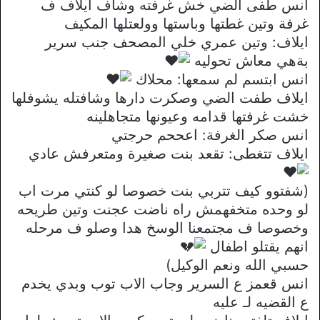
انس طفى الضي خش غرفته وشاف ايلاف ف
غرفة وتين غطتها وباستها وولعتلها المكيف
ايلاف: وتين عمري خلي المصحف جنب سرير
بةهي معاش تحوليه
انس ابتسم لم سمعها: محلاك
ايلاف طفت الضي وصكرت دارها وشافتله يشوفلها
خشت غرفتها قدامه وعيونها متجاهلينه
انس صكر الغرفة: اعححم حرجتي
ايلاف تتغطى: تقعد بنت صغيرة ومتعرفش عادي
(شفتوو كيف تتربي بنت خصوصا لو كنتي مرت اب
لو وحده متخفهمش راه ناضت عجنت وتين طريحه
وخصوصا ف مجتمعنا الوسخ هدا وصلو ف مرحله
انهم يقتلو اطفال
حسبي الله ونعم الوكيل)
انس قعمز ع السرير وجاب الاب توب وبدي يخدم
ع القضيه لـ عليه