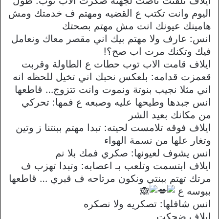
ايلاف تلفتت ناضت لجهته صكرت الاب توب: طول
اليوم وانت تكتب ع القضيه ومهتم ف خدمتك ومش
هامينك عيونك انت مش مهتم بصحتك
انس: عارف ولا مهتم بيك اني مقصر معاك ونعامل
فيك وتكنك مرت اب صح؟!
ايلاف قامت الاب توب حطات ع الطاولة وقربت
قعمزت قدامه: بلعكس نحبك اني تخيل للحظه انه
اني مثلا نجيب بنوتة ونموت وانت تتزوج… قاطعها
انس جبدها وطيحها عليه وصبعه ع فمها: تحركي
من مكانك بعيد الشر
ايلاف فوقه تلامست لحيته: تبدا مهتم ببنتنا ز وتين
وتغار علها من نسمة الهواء
انس يشوف لعيونها: صكري فمك بلا نم
ايلاف ابتسمت وتلعب بـ اعصابه: وتبدا تهزب ف
مرتك تهتم ببنتي ونكون مرتاحه ف قبري … قاطعها
ببوسه ع
انس شافلها: تصكريه ولا نصكره
ايلاف ضحكت