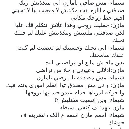
شيماء: مش صافي يامازن اني منكذبش زيك
صدقني حاااره انت مكنتش لا معجب بيا لا تحبني
افهم حط روحك مكاني
مازن: حطيت روحي وهدا علاش نتكلم قك عليا
لكن صدقيني ملعبتش ومكذبتش عليك لم قتلك
نحبك
شيماء: اني نحبك وحسيتك لم تعصبت لم كنت
عندك سامحتك
بس مافيش مانع لو بتراضيني انت
مازن:ادلالي ياعيوني واحلا من نراضي
شيماء: مش مصدقه بابا رضي يامازن
مازن: واني مش مصدق توا انظم اموري ونتم فيك
والحركه لدرتاها قدام عبدو حسابها بروحها
شيماء: وين انصبت مقتليش؟!
مازن تنهد: ف كثفي بسيطه
شيماء: اممم مازن اسفه ع الكف لضربته ف
حوشك