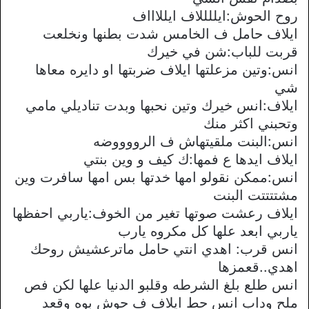
روح الحوش:ايللللاف ايللاااف
ايلاف حامل ف الخامس شدت بطنها ونخلعت
قربت للباب:شن في خيرك
انس:وتين مزعلتها ايلاف ضربتها او دايره معاها
شي
ايلاف:انس خيرك وتين نحبها وبدت تناديلي مامي
وتحبني اكثر منك
انس:البنت ملقيتهاش ف الرووووضه
ايلاف ايدها ع فمها:ك كيف و وين بنتي
انس:ممكن نقولو امها خدتها بس امها سافرت وين
مشتتتتت البنت
ايلاف رعشت صوتها تغير من الخوف:ياربي احفظها
ياربي ابعد علها كل مكروه يارب
انس قرب: اهدي انتي حامل ماترعشيش روحك
اهدي..قعمزها
انس طلع بلغ الشرطه وقلبو الدنيا علها لكن فص
ملح وداب انس حط ايلاف ف حوش بوه وقعد