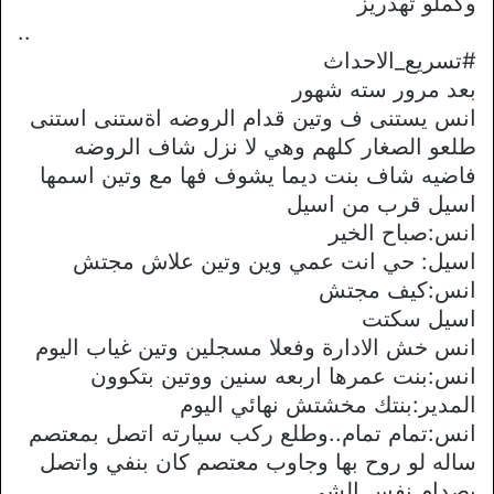
وكملو تهدريز
..
#تسريع_الاحداث
بعد مرور سته شهور
انس يستنى ف وتين قدام الروضه اةستنى استنى
طلعو الصغار كلهم وهي لا نزل شاف الروضه
فاضيه شاف بنت ديما يشوف فها مع وتين اسمها
اسيل قرب من اسيل
انس:صباح الخير
اسيل: حي انت عمي وين وتين علاش مجتش
انس:كيف مجتش
اسيل سكتت
انس خش الادارة وفعلا مسجلين وتين غياب اليوم
انس:بنت عمرها اربعه سنين ووتين بتكوون
المدير:بنتك مخشتش نهائي اليوم
انس:تمام تمام..وطلع ركب سيارته اتصل بمعتصم
ساله لو روح بها وجاوب معتصم كان بنفي واتصل
بصدام نفس الشي