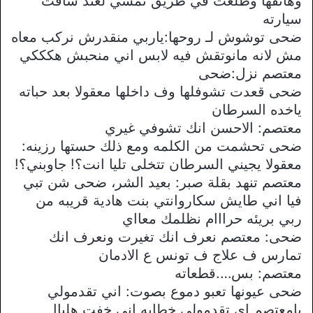
وهاتفها وطلعت في طريق تمشي لعند شافت
سيارته
ضحى توشوش لـ روحها:ياربي منقدرش نركب معاه
مش لانه مانوتقش فيه لابس اني منحبش هكككي
معتصم نزل:ضحى
ضحى قعدت تشوفلها وف داخلها معقولا بعد حباته
ياخده السرطان
معتصم: الاحسن انك تشوفي غيري
ضحى تحشمت من الكلمه ومع ذلك حستها رزينه:
معقولا يجيني السرطان تتخلى تليا انت؟! جاوبني؟!
معتصم تنهد بقلة صبر: بعيد الشر، ضحى شن تبي
فيا اني طايش سكاروانتي بنت هادية قريبه من
ربي بريئه حرااام نظلمك معااي
ضحى: معتصم نعرف انك تغيرت ونعرف انك
تمارس ف علاج ف تونس ع الادمان
معتصم: بس….قطعاته
ضحى عيونها تعبو دموع بصوت: اني تقدمولي
يامعتصم اي تقدمولي خطابه اني خفت هلباا