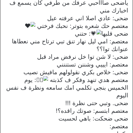
ياضحى صاااحبي عرفك من طرفي كان يسمع ف
اخبارك مني
ضحى: عادي اصلا اني عرفته عيل
معتصم حك شعره بتوتر: نحبك فرختي
ضحى قلبها
: حتني
معتصم: امي ليل نهار تنق تبي ترتاح مني نعطاها
عنوانك توا؟؟
ضحى: لا شن توا خل نرفض مراد قبل
معتصم: ايييي وشننن تستننني
ضحى: خلاص بكري نقولولهم مافيش نصيب
معتصم هدي تنهد وفكر ف كذبته
: يوم
الخميس بنجي تكلمي امك سامعه ونظرة ف نفس
اليوم
ضحى. وتبي حتى نظرة !!!
معتصم ابتسم: صوتك راقده؟!
ضحى ضحكت: باهي لحسيت
معتصم: