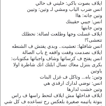
ايلاف بصوت باكي: خليني ف حالي
انس ضرب الباب ومشي لـ وتين: وتيين
وتين جاته: هاا
انس: جيبي حقيبتك
وتين جابتها
ايلاف غسلت وجها وطلعت لصالة: نحطلك
تتعشى؟!
انس شافلها: تعشيت.. وبدي يفتش ف الشنطه
ايلاف نصدمت وقفت واقفه ع باب الصالة
انس يفتح ف كرساتها وشاف واجباتها مكتوبات:
بكرى بننزل معاك نسال ابلتك انك شاطرة اولا
ياوتين
وتين: باه… وتاكل ف غزل البنات
انس: نوضي لدارك ارقدي هي
وتين خشت لدارها
ايلاف فداخلها مش ايلاف لتحط راسها ف راس
بنوتة ياتيمه صغيرة بلعكس رح تساعده ف كل شي