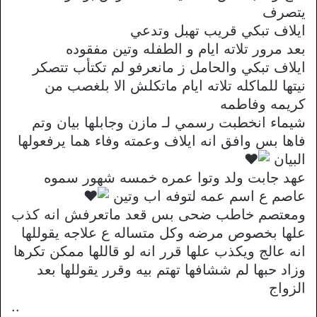
يتصرف
ايلاف تبكي قريب تهبل وتدعي
بعد مرور تلاته ايام و الطفله وتين مفقوده
ايلاف تبكي والحامل ز مانعرفو لم تكتأب تتصكر
نيتها للماكله تلاته ايام ماتكلش الا بلغصب من
كريمه وفاطمه
شيماء انخطبت رسمي لـ مازن وجابلها بيان وتم
فاها بس وافق انه ايلاف وعمته وفاء هما يرفعولها
البيان
عهد جابت ولد وتوا عمره خمسه شهور سموه
عاصم ع اسم عمه لتوفه اب وتين
ومعتصم خاطب ضحى بس قعد ماتعرفش انه كذب
علها بخصوص مرضه وكل متساله ع علاجه يقوللها
انه عالج ويكذب علها قرر انه لو قاللها ممكن تكرها
وزاد حبها لم ششافها تهتم بيه وقرر يقوللها بعد
الزواج
..