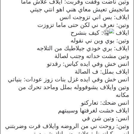
وتين ناضت وقفت وقربت: ايلاف علاش ماما
ماتجيش تعيش معاي هني اهو انتي جيتي
ايلاف: بس اني تزوجت انس
وتين: نعرف ني لكن حتى ماما تزوزت
ايلاف
: كيف بنشرح
وتين: بوي وين ني نقوله
ايلاف: بري خودي جيلاطيك من التلاجه
وتين مشت خداته وجتب لصالة
انس خش وفي ايده كياس: رقدتو
ايلاف بملل: ف الصالة
انس خش وفي ايده غزل بنات زوز عودات: بنياتي
وتين وايلاف يشوفووله بملل وماحد تحرك من
مكانه
انس ضحك: تعاركتو
ايلاف خشت لغرفتها وسيبتهم
انس: وتين شن في
وتين: روحت ني من الروضه وايلاف قرت وضربتني
انس ركباته نار: علاش ضرباتك شن درتي