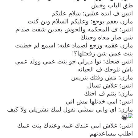
طق الباب وخش
انس ف ايده عشي: سلام عليكم
مازن يعقم بوجع: وعليكم السلام وين كنت
انس: ف المحكمه والحوش بعدين شفت صدام
شن صار معاه وجيتك
مازن عقمه ورجع لضماد عليه: اسمع لم خطبت
بنت عمي شن رفعتلها؟!
انس ضحك: توا ديرلي جو بنت عمي وولد عمي
باش نلوحك ف الجبانه
مازن: مش وقتك بتريس
انس: علاش تسال
مازن: بنتم ف اختك
انس: امي خدتلها مش اني
مازن: اي واني نمشي نقول لمك تشريلي ولا كيف
انس: علاش امي عندك عمه وعندك بنت عمك
اطلب مساعدتهم