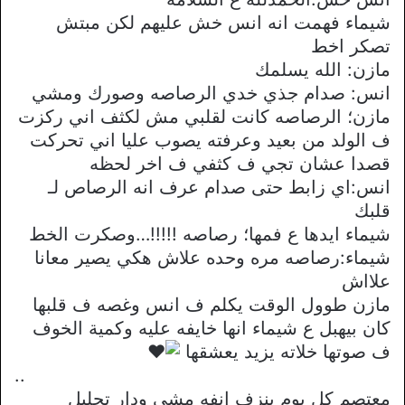
شيماء فهمت انه انس خش عليهم لكن مبتش
تصكر اخط
مازن: الله يسلمك
انس: صدام جذي خدي الرصاصه وصورك ومشي
مازن؛ الرصاصه كانت لقلبي مش لكثف اني ركزت
ف الولد من بعيد وعرفته يصوب عليا اني تحركت
قصدا عشان تجي ف كثفي ف اخر لحظه
انس:اي زابط حتى صدام عرف انه الرصاص لـ
قلبك
شيماء ايدها ع فمها؛ رصاصه !!!!!…وصكرت الخط
شيماء:رصاصه مره وحده علاش هكي يصير معانا
علااش
مازن طوول الوقت يكلم ف انس وغصه ف قلبها
كان بيهبل ع شيماء انها خايفه عليه وكمية الخوف
ف صوتها خلاته يزيد يعشقها
..
معتصم كل يوم ينزف انفه مشي ودار تحليل