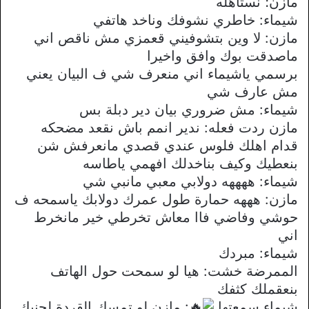
مازن؛ نستاهله
شيماء: خاطري نشوفك وناخد هاتفي
مازن: لا وين بتشوفيني قعمزي مش ناقص اني
ماصدقت بوك وافق واخيرا
برسمي ياشيماء اني منعرف شي ف البيان يعني
مش عارف شي
شيماء: مش ضروري بيان دير دبلة بس
مازن ردت فعله: ندير انمم باش نقعد مضحكه
قدام اهلك فلوس عندي قصدي مانعرفش شن
بنعطيك وكيف بناخدلك افهمي ياطاسه
شيماء: ههههه دولابي معبي مانبي شي
مازن: هههه حمارة طول عمرك دولابك ياسمحه ف
حوشي وفاضي فاا معاش تخرطي خير مانخرط
اني
شيماء: مبردك
الممرضة خشت: هيا لو سمحت حول الهاتف
بنعقملك كثفك
شيماء سمعتها
: مازن لو تمسك القردة لجنبك