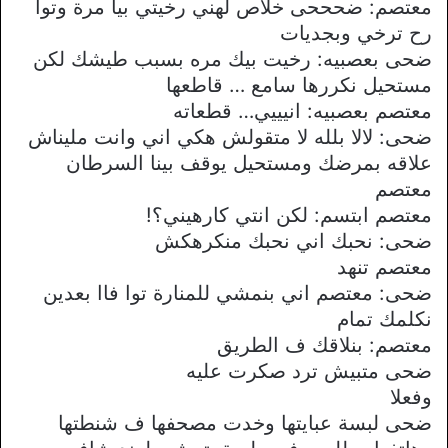
معتصم: ضحححى خلاص لهني رخيتي بيا مرة وتوا
رح ترخي وبجديات
ضحى بعصبيه: رخيت بيك مره بسبب طيشك لكن
مستحيل نكررها سامع … قاطعها
معتصم بعصبيه: انيييي… قطعاته
ضحى: لالا بلله لا متقولش هكي اني وانت مليناش
علاقه بمرضك ومستحيل يوقف بينا السرطان
معتصم
معتصم ابتسم: لكن انتي كارهيني؟!
ضحى: نحبك اني نحبك منكرهكش
معتصم تنهد
ضحى: معتصم اني بنمشي للمنارة توا فاا بعدين
نكلمك تمام
معتصم: بنلاقك ف الطريق
ضحى متبيش ترد صكرت عليه
وفعلا
ضحى لبسة عبايتها وخدت مصحفها ف شنطتها