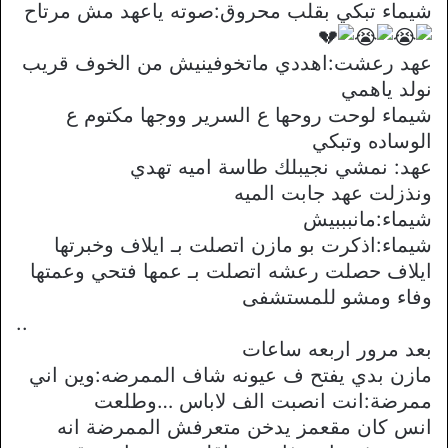
شيماء تبكي بقلب محروق:صوته ياعهد مش مرتاح
عهد رعشت:اهددي ماتخوفينيش من الخوف قريب
نولد ياهمي
شيماء لوحت روحها ع السرير ووجها مكتوم ع
الوساده وتبكي
عهد: نمشي نجيبلك طاسة اميه تهدي
ونذزلت عهد جابت الميه
شيماء:مانبببيش
شيماء:اذكرت بو مازن اتصلت بـ ايلاف وخبرتها
ايلاف حصلت رعشه اتصلت بـ عمها فتحي وعمتها
وفاء ومشو للمستشفى
..
بعد مرور اربعه ساعات
مازن بدي يفتح ف عيونه شاف الممرضه:وين اني
ممرضة:انت انصبت الف لاباس …وطلعت
انس كان مقعمز يدخن متعرفش الممرضة انه