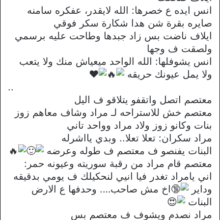
انس ايده ع خصرها: الله لايقدر، عفكره سامنه
صايره بقرة شن هدا شكارة سكر فوقي
ايلاف ناضت بس زاد جبدها وطاحت عليه برسمي
ولصقت ف وجها
انس يشوفلها: الله الواحد ميعياش منك ولا يتعب
ولا يمل عيونك حريقه
..
معتصم اتصل واتقفو يتلاقو ف اليل
معتصم خش للاستراحه لـ مراد وشاف معاهم زوز
بنات وكانو زوز ولاد مراد وواحد تاني
مراد سكران: تعلا تعلا.. وبدي يااشرله
البنات يفنصو ف معتصم ف طوله وعرضه
معتصم قام مراد من رقبة سوريته وعيونه حمر:
اني يامراد تغدر فيا انيي لنحكيلك ف يومي بدقيقه
وداير
اخ مش صاحب…. وحدفها ع الارض
البنات
مراد نصدم ويشوف ف معتصم بس