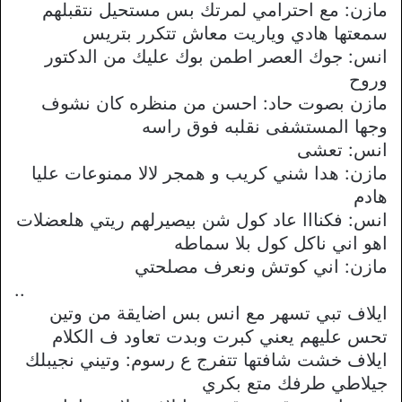
مازن: مع احترامي لمرتك بس مستحيل نتقبلهم
سمعتها هادي وياريت معاش تتكرر بتريس
انس: جوك العصر اطمن بوك عليك من الدكتور
وروح
مازن بصوت حاد: احسن من منظره كان نشوف
وجها المستشفى نقلبه فوق راسه
انس: تعشى
مازن: هدا شني كريب و همجر لالا ممنوعات عليا
هادم
انس: فكنااا عاد كول شن بيصيرلهم ريتي هلعضلات
اهو اني ناكل كول بلا سماطه
مازن: اني كوتش ونعرف مصلحتي
..
ايلاف تبي تسهر مع انس بس اضايقة من وتين
تحس عليهم يعني كبرت وبدت تعاود ف الكلام
ايلاف خشت شافتها تتفرج ع رسوم: وتيني نجيبلك
جيلاطي طرفك متع بكري