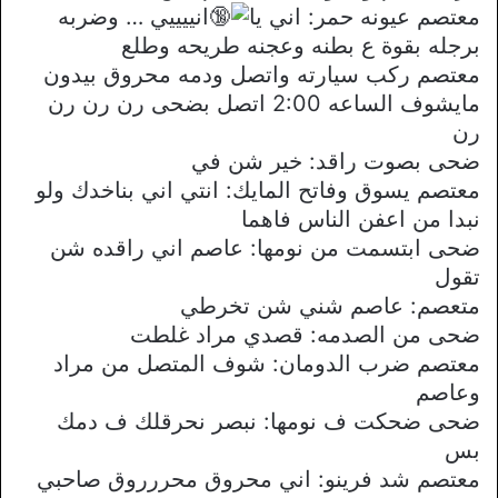
معتصم عيونه حمر: اني يا
انييييي … وضربه
برجله بقوة ع بطنه وعجنه طريحه وطلع
معتصم ركب سيارته واتصل ودمه محروق بيدون
مايشوف الساعه 2:00 اتصل بضحى رن رن رن
رن
ضحى بصوت راقد: خير شن في
معتصم يسوق وفاتح المايك: انتي اني بناخدك ولو
نبدا من اعفن الناس فاهما
ضحى ابتسمت من نومها: عاصم اني راقده شن
تقول
متعصم: عاصم شني شن تخرطي
ضحى من الصدمه: قصدي مراد غلطت
معتصم ضرب الدومان: شوف المتصل من مراد
وعاصم
ضحى ضحكت ف نومها: نبصر نحرقلك ف دمك
بس
معتصم شد فرينو: اني محروق محررروق صاحبي