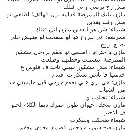
مش رح نرضى واني قتلك
مازن تلبك الممرضة قدامه نزل الهاتف؛ اطلعي توا
مش وقته بعدين
شيماء: شن هو لبعدين مازن اني قتلك
ممرضة: اني بنروح هيا لو سمحت لو متبيش خلي
نطلع نروح
مازن بااحترام : اطلعي تو نعقم بروحي مشكور
الممرضة ابتسمت وحطتهم وطلعت
شيماء: مش مشكور حبيبي تاخد ف فلوس ع
خدمتها فا بلاش تشكرات افندم
مازن: هي بري خلي نعقم جرحي قبل مايجيني حد
من الشباب
شيماء: نحبك باي
مازن ضحك: حيوان طول عمرك ديما الكلام لحلو
ف الاخير
شيماء ضحكت وصكرت
مازن فتح سوريته وحول الضماد وخدي معقم