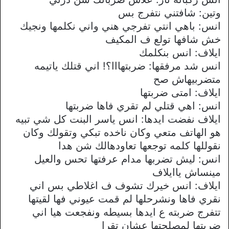
وتين: شافتني نتفرج بس
انس: باهي انتي تفرجي هني واني نكلمها ونجيك
خش شافها تولع ف المكيف
ايلاف: انس بنكلمك
انس شد مرفقها: ضربتهااا؟! اني قتلك ياتيمه
متضربيهاش صح
ايلاف: امتى ضربتها
انس: اهي قتلي لم تقري فاها ضربتها
ايلاف نفضت ايدها: انس ياسر البنت كل شي تبيه
هو الهاتف متعي وكان ناخده تبكي وتقولك وكان
نقوللها كلمه توجعها تعاودهالك شن هدا
انس: ليش تضربها مدام عرفتها تحس والعيل
مينساش ياايلاف
ايلاف: انس خيرك تشوف ف اغلاطي بس اني
نقري فاها ونشرحلها لم قمت عيوني فها لقيتها
تتفرج ضربته ع ايدها بسيطه ونفجعت هيا اني
ضربتها لمصلحتها عشان تقرا