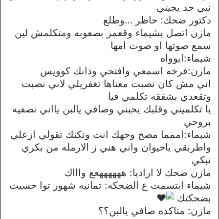
نبي حد يجيني
دكتور ضحك: حاظر …وطلع
مازن اتصل بشيماء وقعمز بصعوبه ومتكلمش لين
سمع صوتها او صوت امها
شيماء:ايوواه
مازن:فرخه اسمعي وافتحي وذانك كوويس
اني مش كان نصبت معناها تغفريلي لاني نصبت
وتقعدي بشفقه تكلمي فيا
يا تكلميني وقلبك يحبني وصافي يالبن يااني نصفيه
بروحي
شيماء:اممما مصح وجهك انت وتكنك تقولي ازعلي
واطربقي ياحيوان واني هني ز الارمله من بكري
نبكي
مازن ضحك لا اراديا: ههههههعع واااك
شيماء ابتسمت ع الضحكه: تمانيه شهور توا حسيت
بضحكتك
مازن: متاكده صافي يالبن؟؟