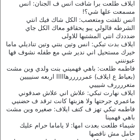
ايلاف طلعت برا شافت انس ف الجنان: انس
مسمعت علها شي؟!
انس تلفتت ومتعصب: الكل شاك فيك انتي
الشرطه قالولي يبو يحقاقو معاك الكل جاي
ضدددك انتي المشتبها للاولى
ايلاف بدت تبكي: انس وتين بنتي وتين تناديلي ماما
خيرك مستحيل اني ندير شي مع طفله نشوف فها
عيوننني
فاطمه طلعت: باهي فهميني بنت ولدي وين مشت
(بعياط ع ايلاف) عمرررررهااااا اربعه سنيييين
متعررررف شيييي
ايلاف نهارت تبكي: علاش اني علاش صدقوني
ماعمري جرحتها ولا هزبتها كانت ترقد ف حضنيي
فاطمه تبكي تهز ف كتف ايلاف: صغيره وين مشت
باهي فهمينا
شيماء طلعت بعدت امها: لا ياماما حرام عليك
حامل مش ناقصها