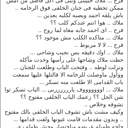
فرح … ملاك حبيبتى ونبى فى أكل فاضل من امس
ممكن تحطيه فى جنان الخلفى فوق الرخامه ..
باش يلقه احمد ويصبه لكلبه بعدين …
ملاك .. هوا انتم عندكم كلب ؟؟
فرح .. اى احمد جابه معاه لما روح ..
ملاك … متاكده الكلب مش موجود ؟؟
فرح … لا لا مربوط ..
ملاك .. اوك دقيقه بس نجيب وشاحى …
حطت ملاك وشاحها على رأسها وخدت مأكله
ونزلت لوطه .. وفتحت الباب وطلعت للجنان …
ووأول ماوصلت للرخامه الا قالتلها عليها سمعت
باب القدامى الا طلعت منه تسكر …
ملاك … اوووووووف يارررررربى … الباب تسكر توا
شن الحل ؟؟ زعمك الباب الخلفى مفتوح ؟؟
نشوفه وخلاص ..
وكيف مشت باش تشوف الباب الخلفى بالك مفتوح
.. وبدون مقدمات قامت عيونها ولقت قدامها …
حاجه طويله عريضه وباختصار وحش طوله زى