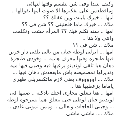
وكيف بتبدا وفى شن بتقسم وقتها لنهائى
وماقطعش على تفكيرها الا صوت امها تقوللها …
امها .. خيرك يابنت وين عقلك ؟؟
ملاك … خيرك ماما خلعتينى ؟؟ شن فى ؟؟
امها .. سنه نكلم فيك ؟؟ المرأه خشت وتكلمت
وانتى ولا هنا ..
ملاك .. شن فى ؟؟
امها … انزلى لوطه جنان من تالى تلقى دار خزين
فيها طنجره وفيها مغرف هاتيه … وخودى طنجرة
دهان هيا تلقى لوندينو بزعيها فيه وصبى فيها ميه
وتديرلها تمصميصه باش مايقعدش دهان فيها …
ملاك … اوووووف يعنى لازم ماتكسريلى ظهرى
ياماما بزعطيها هنا ..
امها .. هنا تنغلق مجارى اختك يادكيه .. صبيها فى
لوندينو جنان لوطى حتى ينغلق هما يسرحوه لوطه
… وجيبى الحاجات وتعالى .. ومش تموتى غادى ..
ملاك …. ماشى ماشى