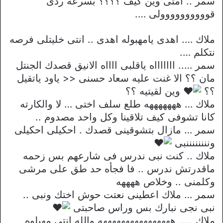
سمر .. امتى وين كيف ؟؟؟؟ بسرعه ردى
قوووووووووولى ….
ملاك …. اهدى يامهبوله اهدى .. انتى خليتلى فرصه
نتكلم ….
سمر ….. اااااااه ياقلبى ااااه الانيق قصدك الجنتل
مان ؟؟ الا غنت عليه سعاد حسنى << ياود ياتقيل
؟؟
وين لقيتيه ؟؟
ملاك … هههههههه طلع سلف اختى … لا والكارته
كانا تشوفى كيف تلاقينا وكل واحد مصدوم ..
سمر … مازال بتشوقينى قصدك . احكيلى احكيلى
وننننننننبى
ملاك .. كنت نبى ندرس فى شارعهم بس زحمه
ماقدرتش ندرس .. فا فجأه حد طق على مرشى
وكلمنى .. وخلاص ههههه
سمر … ملاك اعطينى نعتت حوش اختك ونبى ..
نبى نجى نبارك بس وراس صاحبتى
ملاك ….. ههههههههههههههههه والله انتى مهبلوه