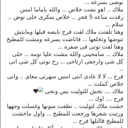
نوضى بسرعه …
ملاك .. اهو نضت خلاص … والله ياماما امس
رقدت ساعه 5 فجر … خلاص سكرى خلى نوض ..
سلام …
وهنا تلفتت ملاك لقت فرح نايضه قبلها ومابتش
تنوضها وتخلعها … فاناضت بسرعه ومشت للمطبخ
وهنا لقت توتى فى صفره …
ملاك … سامحينى والله مشت عليا نومه … خلى
كل شى وارجعى ارتاحى … رح نوتى كل شى انى
..
فرح … لا لا عادى انتى امس سهرتى معاى .. وانى
خلاص كملت …
ملاك …. نخش للتوليت بس ونجى
فرح …. اوك …
خشت ملاك لتوليت .. نظفت سونها وغسلت وجهها
ورتبت شعرها ورجعت للمطبخ … واول ماخشت
للمطبخ قالتلها فرح …