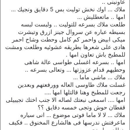
عاونينى ..
ملاك … اوك نخش توليت بس 5 دقايق ونجيك …
امها .. ماتعطليش …
طلعت ملاك بسرعه للتوليت .. ولبست لبسه
بسيطه عباره عن سروال جينز ازرق وتيشرت
ميكى ابيض واحمر كم كامل وحطت وشاح احمر
هادى على شعرها بطريقه عشوئيه وطلعت ومشت
للمطبخ باش تعاون امها .
امها .. بسرعه اغسلى طواسى عالة شاهى
وحطيهم قدام عزوزتها … وتعالى بسرعه ..
ملاك … ماشى ماما …
غسلت ملاك طاوسى العاله وورفعتهم وبعدين
رجعت للمطبخ وهنا قالتلها امها ….
امها …. اسمعى نبعتك لصاله الا جنب اختك تجيبيلى
قفطان حوش وتجى خمسه دقايق ؟؟
ملاك … لا لا ماما فوتى موضوع … انى سياره
ماعرفتش ندرسها فى هالشارع المخنوق .. فكيف
بنطلع بيها ونجى ..