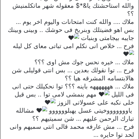
والله استاحشتك يا&*$ معقوله شهر ماتكلمنيش
؟؟
ملاك …. والله كنت امتحانات واليوم اخر يوم …
بس اهو فضيتلك وبنربخ فى حوشك .. وبينى وبينك
جايبه بيجامتى وبنبات
فرح … خلاص انى نكلم امى تباتى معاى كل ليله
ملاك … خيره نحس جوك مش اوى ؟؟؟
فرح … توا نقولك بعدين … بس انتى قوليلى شن
هالابتسامه المشرقه هيا ؟؟
ملاك … هههههههه باينه ؟؟؟ توا نحكيلك حتى انى
فى الليل
مهم بنمشى لامى توا .. بس قبل
خلى نكبه على عسولاتى الزوز
ياوووووووخيتى عسل يهبلوووووو
مشالله
تبارك الرحمن عليهم … شن سميتيهم ؟؟
فرح … مش عارفه محمد قالى انتى سميهم وانى
لحد توا حايره …