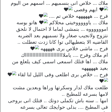
ملاك … خلاص انى بنسميهم … اسمهم من اليوم
ايهم وقصى
فرح … ههههههه خلاص تم ….
ملاك … ياوووووخيتى محلاكم
هاتو بوسه
امووووووه … بنمشى لماما لا احتمال لا نلحق
نتزوج ولانجيب صغار ولا نسميهم بعد الضربه
القاضيه الا بتعطيهالى توا كانا زدت تعطلت ..
فرح … ماشى خلاص برى هههههه
ام ملاك وفرح …. ياملااااااااااااااااااااااااااك
ملاك … اها قتلك اسمعى اسمى كيف يلعلع من
بعيد ههههههه
فرح … خلاص برى اطلعى وفى الليل لنا لقاء
طلعت ملاك لدار وسكرتها وراها وبعدين مشت
لامها بسرعه للمطيخ ..
امها .. سنه باش تكملى دوتك .. قتلك انى بروحى
فى المطبخ …. بدلى حوايجك تعالى بسرعه