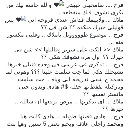
فرح …. سامحينى حبيبتى
والله حاسه بيك من
بكرى نشوف فيك متقطعه ..
ملاك … ولايهمك قداش عندى فروحه انى
بس
قوليلى خيرك منكده ؟؟ شن فى ؟؟
فرح .. موضوع طووووويل ياملاك .. وقلبى مكسور
منه …
ملاك << اتكت على سرير وقالتلها >> شن فى
خيرك ؟؟ اول مره نشوفك هكى ؟؟
فرح …. تدكرى فى عرسى فى وحده قتيلى خيرها
تشبحلك هكى لما جت سلمت علينا ؟؟؟ وهونى لما
محمد خ شفى تدريجه انى وياه .. جت سلمت
وباركتله بقفطانها حفله $# هادى وبدون حتى
ماتستر نفسها ؟؟
ملاك … اى تدكرتها .. مرض يرفعها ان شالله ..
خيرها ؟؟
فرح … هادى قصتها طويله … هادى كانت هيا
ومحمد راجلى علاقه ويحبو بعض 5 سنين وهيا بنت