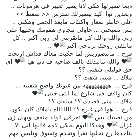
ديما تصيرلها هكى لانا يصير تغيير فى هرمونات ..
وبعدين توا اكيد بيصيرلك سترس << ضغط >>
على خاطر صغار واكتئاب مابعد الحمل وهكىى ..
بس نصيحتى … حاولى تتجاوى همومك وخليها على
ربى والله والله كل ماتقربتى لى ربى اكتر .. كل
ماتلقى روحك ترتاحى اكتر
..
فرح .. ماتتصوريش لما حكيت معاك قداش ارتحت
والله مانبدلك بالف صاحبه ف دنيا هيا
اى
حق قوليلى شفتى ؟؟
ملاك … شنى شفت ؟؟
فرح …. هههههههههه من عيونك واضح شفتيه …
كان واقف فى شارع لما انتى جيتى
ملاك … منى قصدك ؟؟ سلفك ؟؟
فرح … هوا فى غيره ؟؟ ااااااااه ياملاك كان يكون
من نصيبك بس
تعرفى الولد متقف ويهبل زى
غزال
وهدكا اليوم يحكى لامه قاللها انى الا
بناخدها رح نخليها تقرا وتخدم وتسوق وتلبس مهم