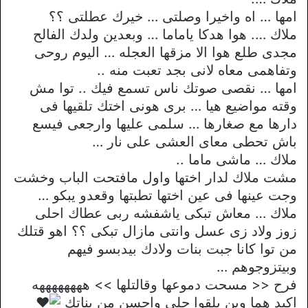
امها … اه واخيرا وصلتى … خيرك عطلتى ؟؟
ملاك …. هوا هدكا ياماما … وبعدين ولدك الفالح
مجدى طلع هوا الا مزقها العجله … اليوم روحى
وتفاهمى معاه لانى بجد تعبت منه ..
امها … نقصى صوتك ناس تسمع فيك .. توا مش
وقته مواضيع هيا … برى هونى اختك تلقيها فى
دارها مع صغارها … سلمى عليها وارجعى فيسع
باش تحطى معاى العشى على نار …
ملاك … ماشى ماما ..
مشت ملاك لدار اختها واول مافتحت الباب وخشت
وجت عينها فى عين اختها تطبتها وقعدو يبكو …
ملاك … معاش تبكى ياشفشه ربى عطاك احلى
زوز ولاد زى عسل وانتى مازال تبكى ؟؟ اهو قتلك
من توا كانا جبت بنات ولادك بيدبسو فيهم
وبيتزوجوهم …
فرح << مسحت دموعها وقالتلها >> ههههههههه
اكيد هما وين يلقوا حلى واحسن من بناتك