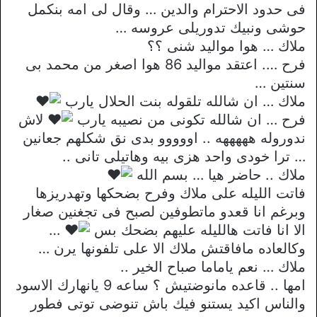
فى حدود الاحترام والدين … وقال لى امه بنكمل
حوشى ونبيك تدوريلى عروسه …
ملاك … هوا مواليد شنى ؟؟
فرح …. اعتقد مواليد 86 هوا اصغر من محمد بى
سنتين …
ملاك … ان شالله تلقوله بنت الحلال يارب
فرح … ان شالله تكونى من نصيبه يارب
لاش
ندوروله هههههه .. اووووو بدى نق شكلهم جعانين
… ترا خودى واحد هزى بيه وهاتيلى تانى ..
ملاك .. حاضر هيا … بسم الله
فاتت الليله على ملاك وفرح بضحكها وتهدريزها
وبرغم انا قعدو ماتطوفين لصبح فى تجغنين صغار
الا انا فاتت هالليله عليهم بضحك بس
…
وكالعاده مافاقتش ملاك الا على تلفونها يرن …
ملاك … نعم ياماما صباح الخير ..
امها .. قاعده مانوضتيش ؟ ساعه 9 يانهارك الاسود
والناس اكيد يستنو فيك باش تنوضى توتى فطور