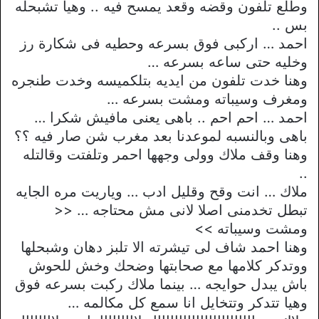
وطلع تلفون وقضه وقعد يمسح فيه .. وهيا تشبحله
بس ..
احمد … اركبى فوق بسرعه وحطيه فى شكارة رز
وخليه حتى ساعه بسرعه …
وهنا خدت تلفون من ايديه بتلكميسه وخدت طنجره
ومغرف وسيباته ومشت بسرعه …
احمد … احم احم .. باهى يعنى مافيش شكرا …
باهى وبالنسبه لموعدنا بعد مغرب شن صار فيه ؟؟
وهنا وقف ملاك وولى وجهها احمر وتلفتت وقالتله
..
ملاك … انت وقح وقليل ادب … وياريت مره الجايه
تبطل تخدمنى اصلا لانى مش محتاجه … <<
ومشت وسيباته >>
وهنا احمد شاف لى تيشرته الا تلبز دهان وشبحلها
ووتدكر كلامها مع صحابتها وضحك وخش للحوش
باش يبدل حوايجه … بينما ملاك ركبت بسرعه فوق
وهيا تتدكر وتتخايل انا سمع كل مكالمه …