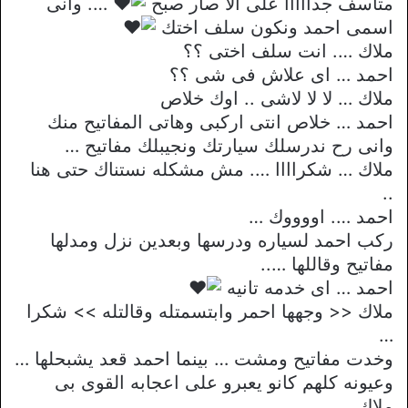
متأسف جدااااا على الا صار صبح
…. وانى
اسمى احمد ونكون سلف اختك
ملاك …. انت سلف اختى ؟؟
احمد … اى علاش فى شى ؟؟
ملاك … لا لا لاشى .. اوك خلاص
احمد … خلاص انتى اركبى وهاتى المفاتيح منك
وانى رح ندرسلك سيارتك ونجيبلك مفاتيح …
ملاك … شكراااا …. مش مشكله نستناك حتى هنا
..
احمد …. اووووك …
ركب احمد لسياره ودرسها وبعدين نزل ومدلها
مفاتيح وقاللها …..
احمد … اى خدمه تانيه
ملاك << وجهها احمر وابتسمتله وقالتله >> شكرا
…
وخدت مفاتيح ومشت … بينما احمد قعد يشبحلها …
وعيونه كلهم كانو يعبرو على اعجابه القوى بى
ملاك ….