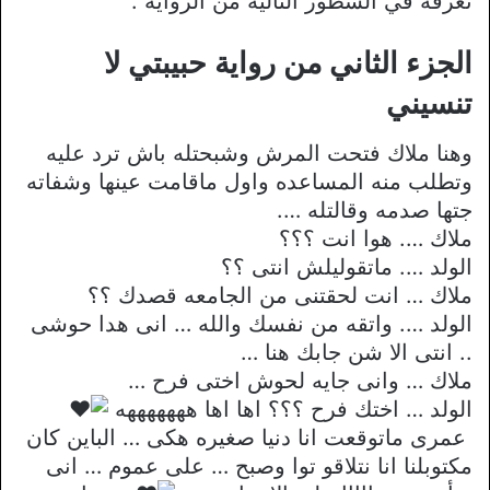
نعرفه في السطور التالية من الرواية .
الجزء الثاني من رواية حبيبتي لا
تنسيني
وهنا ملاك فتحت المرش وشبحتله باش ترد عليه
وتطلب منه المساعده واول ماقامت عينها وشفاته
جتها صدمه وقالتله ….
ملاك …. هوا انت ؟؟؟
الولد …. ماتقوليلش انتى ؟؟
ملاك … انت لحقتنى من الجامعه قصدك ؟؟
الولد …. واتقه من نفسك والله … انى هدا حوشى
.. انتى الا شن جابك هنا …
ملاك … وانى جايه لحوش اختى فرح …
الولد … اختك فرح ؟؟؟ اها اها هههههههه
عمرى ماتوقعت انا دنيا صغيره هكى … الباين كان
مكتوبلنا انا نتلاقو توا وصبح … على عموم … انى