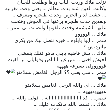
نزلت ملاك وردت الباب ورها وطلعت للجنان
وكانت العين شبه بدت تتظلم … يعنى وقت مغربيه
… خشت لدار الخزين وخدت طنجره ومغرف ..
وبعدين خدت طنجره بزعتها فى الحوض وفتحت
عليها الشيشمه وخدت تلفونها واتصلت بى سمر …
ملاك .. الووووو
سمر .. ايوا يابلوه .. خيره نتصل بيك من بكرى
ماترديش ؟
ملاك .. مش فاضيه يابلى ماهو قتلك بنمشى
لحوش اختى .. بس غير اااااص وقوليلى من لقيت
قووووولى بسرعه ههههه
سمر .. منى يعنى ؟؟ الرجل الغامض بسلامتو
ملاك … اى والله الرجل الغامص بسلامتو
هههههههههه …
سمر….. كدااااااااااااااااااااااابه .. قولى والله …
ملاك … قسما بالله مانكدب عليك …