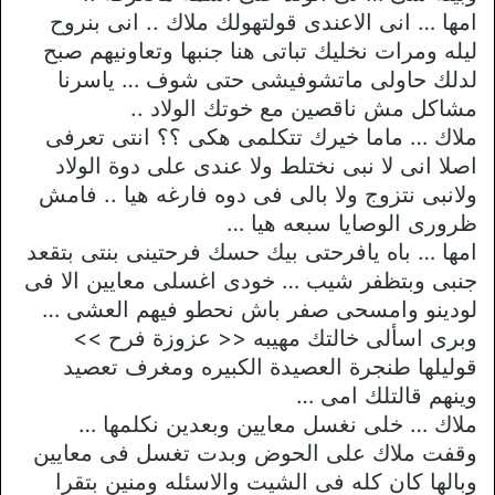
امها … انى الاعندى قولتهولك ملاك .. انى بنروح
ليله ومرات نخليك تباتى هنا جنبها وتعاونيهم صبح
لدلك حاولى ماتشوفيشى حتى شوف … ياسرنا
مشاكل مش ناقصين مع خوتك الولاد ..
ملاك … ماما خيرك تتكلمى هكى ؟؟ انتى تعرفى
اصلا انى لا نبى نختلط ولا عندى على دوة الولاد
ولانبى نتزوج ولا بالى فى دوه فارغه هيا .. فامش
ظرورى الوصايا سبعه هيا …
امها … باه يافرحتى بيك حسك فرحتينى بنتى بتقعد
جنبى وبتظفر شيب … خودى اغسلى معايين الا فى
لودينو وامسحى صفر باش نحطو فيهم العشى …
وبرى اسألى خالتك مهيبه << عزوزة فرح >>
قوليلها طنجرة العصيدة الكبيره ومغرف تعصيد
وينهم قالتلك امى …
ملاك … خلى نغسل معايين وبعدين نكلمها …
وقفت ملاك على الحوض وبدت تغسل فى معايين
وبالها كان كله فى الشيت والاسئله ومنين بتقرا