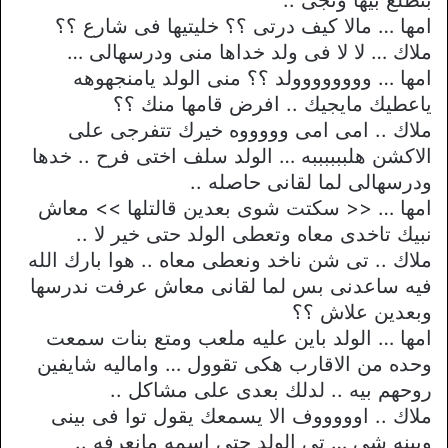
امها … مالا كيف درتى ؟؟ خليتيها فى شارع ؟؟
ملاك … لا لا فى ولد خداها منى ودرسهالى …
امها … وووووووولد ؟؟ منى الولد يامنجهوهه
ياعطيك مايجيك .. افرض قامها منك ؟؟
ملاك .. امى امى وووووه خيرك تتفرجى على
الاكشن هلببببببه … الولد سلف اختى فرح .. خدها
ودرسهالى لما لقانى حاصله ..
امها … << سكتت شوى بعدين قالتلها >> معاش
نبيك تاخدى معاه وتعطى الولد حتى خير لا ..
ملاك .. تى شن ناخد ونعطى معاه .. هوا بارك الله
فيه ساعدنى بس لما لقانى معاش عرفت ندرسها
وبعدين علاش ؟؟
امها … الولد باين عليه ملعب ومتع بنات سمعت
وحده من الاقارب هكى تقوول … واماليه شايفين
روحهم بيه .. لدلك بعدى على مشاكل ..
ملاك .. اوووووف الا يسمعك يقول توا فى بينى
وبينه شى … تى الولد حتى اسمه مانعرفه ..