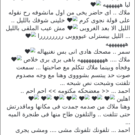
ليا ههههههه
ملاك .. اى حاضر يخى من اول مانشوفه رح نقوله
على قولة نجوى كرم
خلينى شوفك بالليل ..
الليل الا بعد الغروبى
مش عيب الملقى بالليل
… الليل بيسترلى عيوووبى ررررررررا
هههههههه
سمر .. مصحك هادى انى بس نغنيهاله
ملاك …. ههههههههههه باهى برى برى خلاص
وفجأه وبينما ملاك تتكلم مع صاحبتها … سمعت
صوت حد يبتسم بشوووى وهنا مع وجه مصدوم
تلفتت وشبحت نص شبحه …
احمد … << معضحكه مكتومه >> احم احم ..
اهلين
وهنا ملاك من صدمه جمدت فى مكانها وماقدرتش
حتى تتلفت .. والتلفون طاح منها فى طنجرة الميه
…
احمد … تلفونك تلفونك مشى …. ومشى يجرى