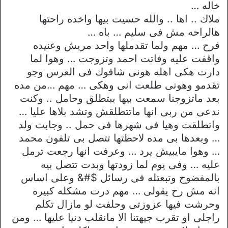
خاله …
ملاك .. اها .. والله حسيت بيها واخده راحتها
هالراحه مش فى سليم … باه …
فرح … مهم ولما تقدملها واحد مريش وعنيده
واقفت عليه وفاتت احمد وتزوجت … وهوا لما
دارت هكى اهله هونى شافوك فى العرس وجو
تقدمو وهونى طلعت انى وهكى … مهم …من مده
بعد ماتزوجنا سمعت بيها ببتطلق وحامل .. وكنت
ندعى من ربى انها ماتتطلقش وتشد بلاها عليا …
واتطلقت وهيا فى شهرها فى حمل .. وجابت ولد
… وبعدها بى مده لاحظتها تتصل بى تلفون محمد
… وهوا مايبيش يرد … وعرفت انها رجعت ترمل
عليه … وفى يوم لما زودتها وبدت تتصل بيه
بالمفضوح وتبعتله فى رسائل $#& وعلى اساس
انه مش رح يقولى … مهم درت مشكله كبيره
وحرشت فيها عزوزتى وحلفت لو مازال تكلم
راجلى او تقرب جيهتنا الا مانقلب دنيا عليها … ومن