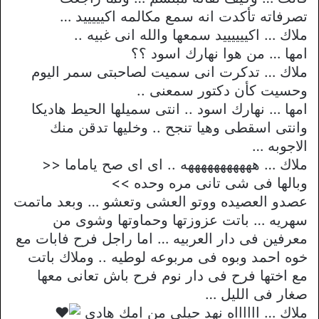
تصرفاته تأكدت انه سمع مكالمه اكيييييد …
ملاك … اكييييييد سمعها والله انى غبيه ..
امها … من هوا نهارك اسود ؟؟
ملاك … تدكرت انى سميت لصاحبتى سمر اليوم
وحسيت كأن دكتور سمعنى ..
امها … نهارك اسود .. انتى سميلها الحيط هاديكا
وانتى اسقطى وهيا تنجح .. وخليها تدقن منك
الاجوبه …
ملاك … هههههههههههه .. اى اى صح ياماما <<
وبالها فى شى تانى مره وحده >>
عصدو العصيده ووتو العشى وتعشو … وبعد ماتمت
سهريه … باتت عزوزتها وحماوتها وشوى من
معرفين فى دار العربيه … اما راجل فرح فابات مع
خوه احمد وبوه فى مربوعه لوطيه .. وملاك باتت
مع اختها فرح فى دار نوم فرح باش تعانى معها
صغار فى الليل …
ملاك … ااااااه نهد حيلى من امك هادى