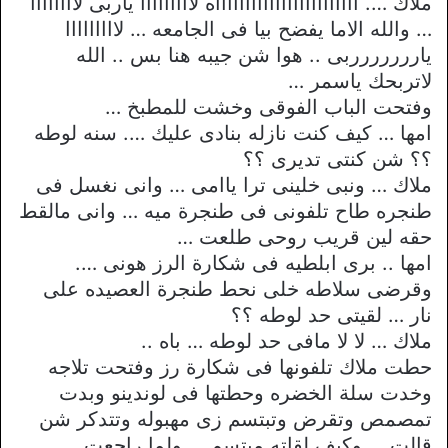
ملاك …. ااااااااااااااااااااااااه لااااااااا ياربى لاااااااا
… والله الاما يفضح بيا فى الجامعه … لااااااااا
ياررررررربى .. هوا شن جيبه هنا بس .. الله
لاتربحك ياسمر …
وفتحت الباب الفوقى وخشت للمطبخ …
امها … كيف كنت نازله بنادى عليك …. سنه لوطه
؟؟ شن كنتى تديرى ؟؟
ملاك … ونبى خلينى ترا ياامى … وانى نغسل فى
طنجره طاح تلفونى فى طنجرة ميه … وانى مالقط
حقه لين قريب روحى طلعت …
امها .. برى ابلطيه فى شكارة الرز هونى ….
وقرضى سلاطه خلى نحط طنجرة العصيده على
نار … لقيتى حد لوطه ؟؟
ملاك … لا لا مافى حد لوطه … باه ..
حطت ملاك تلفونها فى شكارة رز وفتحت تلاجه
وخدت سلة الخضره وحطتها فى لوندينو وبدت
تمصمص وتقرض وتبتسم زى مهبوله وتتدكر شن
قالت … وكيف لقاته مبتسم … ولما راجعت