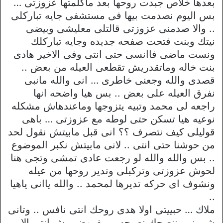
بعدها خلاص جبدت روحها بعد ماكلمتها عزوزتى …
بس اليوم نصدمت بيها فى مستشفى جايه تباركلى
.. والا صدمنى عزوزتى قالتلى معليشى وبيضى
نيتك وبنت فتحت صفحه جديده وجايه تباركلك
ونست ماضى فاانسى حتى انتى وفى الاخير هادى
بنت خاله وماتقدريش تقطعى العيله من بعض ..
قصدى والله وجعنى خاطرى … انى والله مانبى
نفرق العيله على بعض .. بس هيا واضحه انها
راجعه لى محمد وتبيه يتزوجها وماعندهاش مشكله
نوعيه هيا تسكن حتى لوطه مع عزوزتى … باهى
قوليلى كيف نتصرف ؟؟ انى قبل مابيتش نقول لحد
من حوشنا حتى انتى .. لانى مابيتش نكبر الموضوع
.. بس والله والله لو رجعت عادى تمشى وتجى هنا
لحوش عزوزتى وتركبلى وتدير روحها من عيله
ونشوف اى حركه تديرها لمحمد .. والله ياانى ياهيا
..
ملاك … حبييتى اولا هدى روحك انتى نافس .. وتانى
شى نبى ننصحك نصيحه .. مفروض مش انتى الا