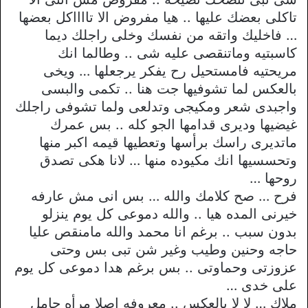
تاكلى بعضك عليها .. هيا مفروض الا تااااكل بعضها
… فاخليك واتقه من نفسك وخلى راجلك ديما
كاسبتيه وماتنقصى عليه شى .. وطالما انك
مريحتيه فامستحيل رح يفكر يرجعلها … ويخى
بالعكس لما تشوفيها جت هنا .. تكمى والبسى
واجبدى شعر ومكيجى وتدلعى ولما تشوفى راجلك
غيضيها وديرى قدامها الجو كله .. بس عمرك
ماتديرى راسك برأسها وتعطيها قيمه اكبر منها
وتحسسيها انك مكيوده منها … لانا هكى تصدق
روحها …
فرح … صح كلامك والله … بس انى مش عارفه
خيرنى المده هيا .. والله دموعى كل يوم ينزلو
بدون سبب .. برغم انا محمد والله مامنقص عليا
حاجه وحنين وطيب وغير شن تبى بس وحتى
عزوزتى وحماوتى .. بس برغم هدا دموعى كل يوم
على خدى …
ملاك … لا لا بالعكس .. معروفه اصلا مرأه حامل