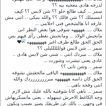
لدرجه هادى معجبه بيه ؟؟
سمر … كيف طالع حلو ؟؟ شن لابس ؟؟ كيف
ابتسملك ؟؟ شن قالك ؟؟ والله بنبكى .. انتى مش
عارفه انا هالشخص فتى احلامى …
ملاك …. هههههه شوفى هوا بغض النظر انى
مانحبش الولاد … ومانحبش نعطى رأى فيهم بس
الحق الحق طالع طرف اغبر ههههههههه
سمر … شن لابس قولللللليلى ؟؟
ملاك … مبردك انتى .. شنى شن لابس هادى ..
عادى يعنى تيشرت وشورت …
سمر .. وشن تانى ؟؟
ملاك … هههههههههههه الباقى مالحقتش نشوفه
الحق كان داسه ههههههه مبرررررررردك والله
انتى وقحه باهى ..
سمر … باهى كانا شوفتيه بالله عليك مش لازم
وجه الكاغط الاحرش تبينهوله .. يعنى ماتسكريهاش
فى وجهى … بالك عن طريقك يصير نصيب ويكون