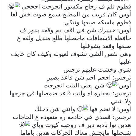
فطوم تلم ف زجاج مكسور انجرحت احححي
أوس كان قريب من المطبخ سمع صوت خش لقا
فطوم ماسكه صبعها وتبكي
أوس: خيييرك شن في افف دم وقعد يدور ف
حافظة الاسعافات ماحصلها طلع منديل ولفه ع
صبعها وقعد يشوفلها
وهي نفس الشي تشوف لعيونه وكيف كان خايف
عليها
شوي وخشت عليهم نرجس
نرجس: اححم احم شن قاعد يصير
أوس:
شن يعني البنت انجرحت
نرجس: بحقاره اه وانت قاعد ضمضلها في جرحها
ولا شني
أوس: لا نضم فها
وانتي شن دخلك
نرجس: قصدي هي خادمه ره متعوده ع الحاجات
هدين توا باديه دير ف روحهه كيوت وياي
شبحتلها مايجنش معاك الحركات هدين ياماما