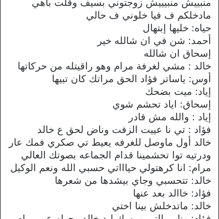
منبييش منبيييش زوجتوني بسيف وقلت باهي
مادخلكم ف فيا خلوني ف حالي
حياه: خليها إبتهال
أحمد: شن في ان شالله خير
إسحاق ان شالله
خالد : مشي لغرفة مرام وهو راقيتله من حركاتها
أوس: ياساتر فؤاد الحق مراتك كان تبيها
إياد: ميت بضحك
إسحاق: اياد تحشم شوي
إياد : والله مش قادر
فؤاد : تي نا عييت الزفت وناض لحق ع خالد
خالد أول ماوصل للغرفه يعيط تي صكري فمك عار
ودرتيه توا تحشمينا قدام الجماعه بصوتك العالي
مرام: انا كرهتولي حياااتي حسبي الله ونعم الوكيل
خالد: تتحسبي وجاي بيشدها من شعرها
فؤاد: خاالد بعد عنها
خالد: ماتدخلش بينا اختي
فؤاد: ونا مرااتي ومسك ايد خالد وحوله عن مرام