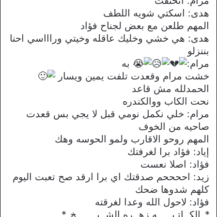
مرام: انخنقت
هدى: اسكتي شويه اللطف
المهم طلعن مع بعض لجناح فؤاد
هدى: هي خشي وخليك عاقله وخيتي وراااسي احنا
بننزلو
مرام:
به
خشت مرام وقعدت تلفت يمين ويسار
الحمدلله مش قاعد
نحت الكاب ووالكندره
مرام: خلي نكمل نومي قبل لا يجي بس قعدت
صاحيه من الخوف
المهم روحو الاقارب ولمو الحوسه وهك
إياد: فؤاد برا لغرفتك
فؤاد: اصلا نعست
زيد: اححححم صدقتك اي برا ارقد صح تعبت اليوم
كلهم شدوها ضحك
فؤاد: لاحول الله وعدا لغرقته
*_الكــاتـبـــــه زهــره الشــيـــــــخ_*