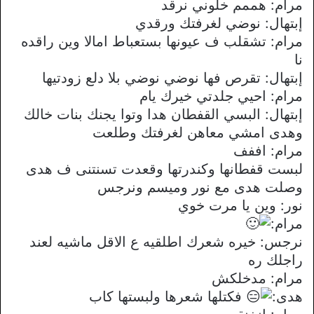
مرام: هممم خلوني نرقد
إبتهال: نوضي لغرفتك ورقدي
مرام: تشقلب ف عيونها بستعباط امالا وين راقده
نا
إبتهال: تقرص فها نوضي نوضي بلا دلع زودتيها
مرام: احيي جلدتي خيرك يام
إبتهال: البسي القفطان هدا وتوا يجنك بنات خالك
وهدى امشي معاهن لغرفتك وطلعت
مرام: اففف
لبست قفطانها وكندرتها وقعدت تسنتنى ف هدى
وصلت هدى مع نور وميسم ونرجس
نور: وين يا مرت خوي
مرام:
نرجس: خيره شعرك اطلقيه ع الاقل ماشيه لعند
راجلك ره
مرام: مدخلكش
هدى:
فكتلها شعرها ولبستها كاب