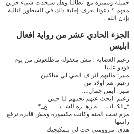
جميلة ومميزة مع ابطالنا وهل سيحدث شيء حزين
معهم ؟ دعونا نعرف إجابة ذلك في السطور التالية
بإذن الله .
الجزء الحادي عشر من رواية افعال
ابليس
زعيم العصابه : مش معقوله ماطلعوش من يوم
قودو علينا
منير: ماليهم اثر ف الحي لي ساكنين
زعيم: هم أولاد من
منير: أيمن جمال….
زعيم: ابحث عنهم تجيبهم ليا حيين
*_الكــاتـبـــــه زهــره الشــيـــــــخ_*
مرم نحت الحنه وكانت مكسوره ومش قادره ترفع
راسها
هدى: مروومتي جت لي بتمكيجيك