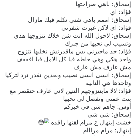
إسحاق: باهي صراحتها
فؤاد: اي
إسحاق: اممم باهي شني تكلم فيك مازال
فؤاد: اي لاكن غيرت شفرتي
إسحاق: لاحول الله انت شن خلاك تتزوجها هدي
وتسيب لي تحبها من جبرك
فؤاد: حد ماجبرني بس ماقدرتش نخليها تتزوج
واحد هكي وهي حاطه فيا كل الامل فيا افففف
مش عارف مش عارف
إسحاق: انسى انسى نصيب وبعدين تقدر ترد لتركيا
وتاخدها هي التانيه
فؤاد: لالا مابنتزوجهم التنين لاني عارف حنقصر مع
بنت عمتي ونفضل لي نحبها
أوس: جاهم شن في خيركم
إسحاق: شي شي
خشت إبتهال ع مرام لقتها راقده
إبتهال: مرام مرااام