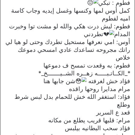
فطوم : تبكي
كمل أوس لمها وكنسها وغسل إيديه وجاب كاسة
اميه لفطوم
فطوم: ليش درت هكي والله لو مشت توا وخبرت
المدام
تطردني
أوس: امي نعرفها مستحيل تطردك وحتى لو هيا لي
راتك مجروحه تساعدك عادي امسحي دموعك
خلاص
فطوم: به وقعدت تمسح ف دموعها
*_الكــاتـبـــــه زهــره الشــيـــــــخ_*
فؤاد خش لغرفته
شن جابها هنا
مرام مدايرا روحها راقده
فؤاد: استغفر الله خش للحمام بدل لبس شرط
وطلع
قعد ع السرير
مرام: قلبها قريب يطلع من مكانه
فؤاد سحب البطانيه بيلبس