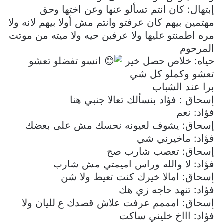
إبتهال: كان انتم تسألو عنها وعن اختها وحق
مهتمين بيهم كان عرفتو وانتم مش أولا بيهم لانه ولا
مره اطمنتو عليها ولا عرفين حيه ولا ميته من موتت
المرحوم
حياه: خلاص حصل خير
انسو تفضلو تعشو
تعشو وكملو كل شي
برا عند الشباب
إسحاق : فؤاد بنسألك تعالا جنبي هنا
فؤاد: نعم
إسحاق: يشوف لعيونه نحسك مش على بعضك
فؤاد: ماخيرني شي
إسحاق: تعصب شارب صح
فؤاد: لا والله وراس اميمتي مش شارب
إسحاق: امالا خيرك كنت تعيط ولا شن
فؤاد: تنهد حاجه زي هك
إسحاق: امممم عرفت علاش قصدك ع لليان ولا
فؤاد: اااخ خليني ساكت