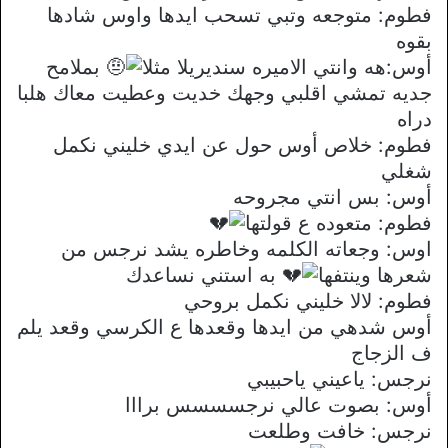
فطوم: متوجعه وتبي تسحب ايدها واوس شادها
بقوه
أوس:هه وانتي الاميره سنديريلا مثلا
بملامح
جديه تمشي اقلبي وجهك خديت وعطيت معاك هلبا
دراه
فطوم: خلاص أوس حول عن ايدي خليني نكمل
شغلي
أوس: بس انتي مجروحه
فطوم: متعوده ع قولتها
اوس: وجعاته الكلمه وخاطره يشد نرجس من
شعرها وينتفها
به استني نساعدك
فطوم: لالا خليني نكمل بروحي
أوس شدهي من ايدها وقعدها ع الكرسي وقعد يلم
ف الزجاج
نرجس: ياعيني ياحبيبي
أوس: بصوت عالي نرجسسسس برااا
نرجس: خافت وطلعت