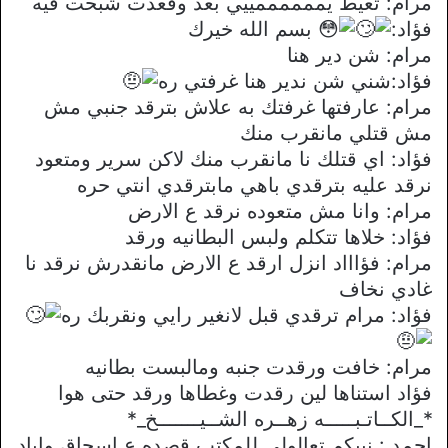
مرام: تعيط يممممممييي بعد وقعدت شبحت فيه
فؤاد:
بسم الله خيرك
مرام: شن دير هنا
فؤاد:شني شن ندير هنا غرفتي ره
مرام: عارفتها غرفتك به علاش بترقد جنبي مش
مش قتلي مانقرب منك
فؤاد: اي قتلك نا مانقرب منك لاكن سرير ومتعود
نرقد عليه بترقدي باهي مابترقدي انتي حره
مرام: وانا مش متعوده نرقد ع الارض
فؤاد: خلاها تتكلم ولبس البطانيه ورقد
مرام: فؤاااد انزل ارقد ع الارض مانقدرش نرقد نا
غادي نخاف
فؤاد: مرام ترقدي قبل لانغير رايي ونقربك ره
مرام: خافت ورقدت جنبه ومالبست بطانيه
فؤاد استناها لين رقدت وغطاها ورقد حتى هوا
*_الكــاتـبـــــه زهــره الشــيـــــــخ_*
احمد : نبيكم تعالولي للمكتب قصده ع إسحاق واياد