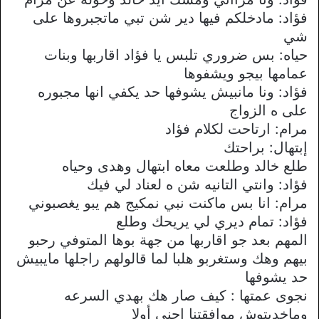
فؤاد: مادخلكم فيها دير شن تبي ماتجبروها على
شي
حياه: بس ضروري تلبس يا فؤاد اقاربها وبنات
عمامها بيجو ويشفوها
فؤاد: ونا مانبيش يشوفها حد يكفي انها مجبوره
على ه الزواج
مرام: ارتاحت لكلام فؤاد
إبتهال: براحتك
طلع خالد وطلعت معاه ابتهال وهدى وحياه
فؤاد: وانتي التانيه شن ه لعناد لي فيك
مرام: انا بس ماكنت نبي نمكيج هم يبو يغصبوني
فؤاد: تمام ديري لي يريحك وطلع
المهم بعد جو اقاربها من جهة بوها المتوفي رحبو
بيهم وهك وستغربو هلبا لما قالولهم راجلها مايبيش
حد يشوفها
نجوى عمتها : كيف صار هك بهدي السرعه
وماخديتوش موافقتنا احنى أولا