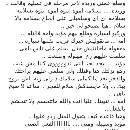
وصلة عمتى وريده لاخر مرحله فى تسليم وقالت ..
وريده …. يسلامه اموه اموه اموه اموه بسلامه
بسلامه اى اى وسلميلى على الحاج بسلامه يالا
سلام ..هيا تصبحو لى خير ..
وركبو لسياره وطلع بيهم مؤيد وامه قالتله …
امه … ماتقوليش خيرك قريب تقلبها سياره …
معقوله ماخلتنيش حتى نسلم على ناس باهى ..
سلمت عليهم زى مهبوله وطلعت ..
مؤيد …. بجد بجد انتى تدوووووى كانا مش عيب
رهو نزلتك هنا وقتلك ولى سلمى عليهم براحتك
والفجر بعد ماتكملى سلامك ديرلى رنه باش نروح
بيك … ولا مايسدكش سلام للفجر .. ساعه 9 صبح
باهى ..
امه … تتبهنك عليا انت والله ماتتحسم ولا تتحشم
بالفعل ..
وهيا قاعده كيف يتقول المتل ردو عليها ..
مؤيد وسهيله ومنى …. بااااااااالفعل الضنى