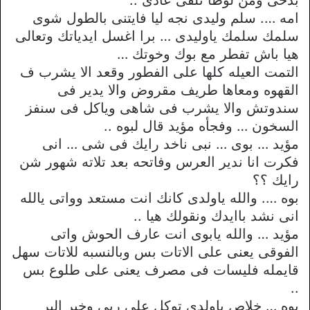
امه …. سلم وليدى نجه ليا فايتنى بالطول شوى
سلمك سلمك ياوليدى … برا اغسل ايدياتك وتعالى
هيا باش تفطر مع بوك وخوتك …
التمت العيله كلها على الفطور وقعد الا يشرب ف
القهوه ومعاها طريف مقروض والا يدير فى
سندوتش والا يشرب فى شاهى وياكل فى سنفز
السخون … وفجأه مؤيد قال لبوه ..
مؤيد … بوى … نبى ناخد رايك فى شى … انى
فكرت انا ندير العرس وفاتحه بعد تلاته شهور شن
رايك ؟؟
بوه …. والله ياولدى كانك انت مستعد وواتى يالله
انى نشد باايدك ونقولك هيا ..
مؤيد … والله يابوى انت عارف الحوش واتى
الفوقى يعنى على الاتات بس وبالنسبه للاتات سهل
قايمله فليسات فى مصرف يعنى على طلوع بس
..
بوه … خلاص ياولدى توكل على ربى وخير البر