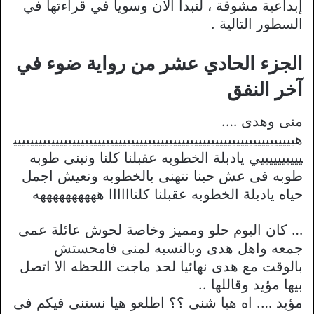
إبداعية مشوقة ، لنبدأ الآن وسوياً في قراءتها في
السطور التالية .
الجزء الحادي عشر من رواية ضوء في
آخر النفق
منى وهدى ….
هييييييييييييييييييييييييييييييييييييييييييييييييييييييييييييييييييي
ييييييييييي يادبلة الخطوبه عقبلنا كلنا ونبنى طوبه
طوبه فى عش حبنا نتهنى بالخطوبه ونعيش اجمل
حياه يادبلة الخطوبه عقبلنا كلناااااا ههههههههههه
… كان اليوم حلو ومميز وخاصة لحوش عائلة عمى
جمعه واهل هدى وبالنسبه لمنى فامحستش
بالوقت مع هدى نهائيا لحد ماجت اللحظه الا اتصل
بيها مؤيد وقاللها ..
مؤيد …. اه هيا شنى ؟؟ اطلعو هيا نستنى فيكم فى