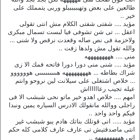
طالعين على بعض وتهببببببلو وربى يتمملك على
خير ..
مؤيد …. شفتى شفتى الكلام مش انتى تقولى
اعقل … تى شن تشوفى فيا لبست تسمال مبكرى
ولاحزمة فى نص صاله وقعدت نرقص ولا شنى …
والله تقول مش ولدها زفت ..
منى …. هههههههههه
مؤيد …. شنى منى دورا دورا فاتحه فمك الا زى
شراك بطاطه … هههههههههه هىىىىىىىىىى هوووووو
… خلاص اشتغلى على سيلانت لين نروحو وانتم
عيله تجيب رعااااااش
امهم …. خلاص اهدو خير ماتو نحى شبشب الا فى
راجلى ووالله مانقولك الادرس السياره يمين ونبدا
فيكم واحد واحد ..
مؤيد ….. انى قوتلك بناتك هادم يبو شبشب غير
انتى ماصدقتيش تى عارف عارف كلامى كله حكم
انى هههههههههه ..