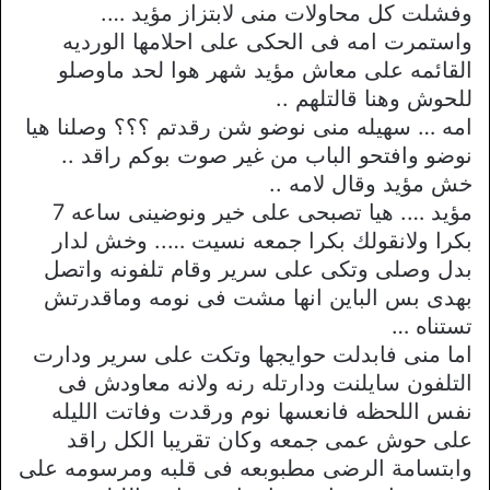
وفشلت كل محاولات منى لابتزاز مؤيد ….
واستمرت امه فى الحكى على احلامها الورديه
القائمه على معاش مؤيد شهر هوا لحد ماوصلو
للحوش وهنا قالتلهم ..
امه … سهيله منى نوضو شن رقدتم ؟؟؟ وصلنا هيا
نوضو وافتحو الباب من غير صوت بوكم راقد ..
خش مؤيد وقال لامه ..
مؤيد …. هيا تصبحى على خير ونوضينى ساعه 7
بكرا ولانقولك بكرا جمعه نسيت ….. وخش لدار
بدل وصلى وتكى على سرير وقام تلفونه واتصل
بهدى بس الباين انها مشت فى نومه وماقدرتش
تستناه …
اما منى فابدلت حوايجها وتكت على سرير ودارت
التلفون سايلنت ودارتله رنه ولانه معاودش فى
نفس اللحظه فانعسها نوم ورقدت وفاتت الليله
على حوش عمى جمعه وكان تقريبا الكل راقد
وابتسامة الرضى مطبوبعه فى قلبه ومرسومه على