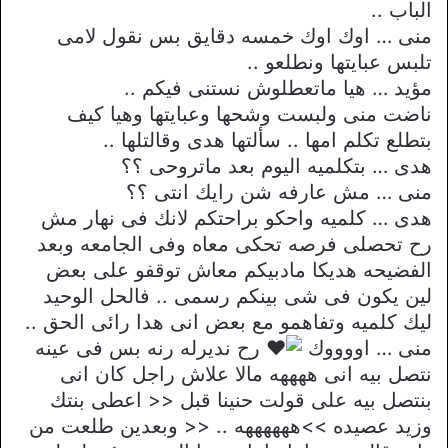
الباب ..
منى … اوك اوك خمسه دقايق بس نقول لامى
تلبس عبايتها ونطلعو ..
مؤيد … هيا ماتعطلوش نستنى فيكم ..
ناضت منى ولبست وشحها وعبايتها وهيا كيف
بتطلع تكلم امها .. سألتها هدى وقالتلها ..
هدى … بتكلميه اليوم بعد ماتروحى ؟؟
منى … مش عارفه شن رايك انتى ؟؟
هدى … كلميه واحكو براحتكم لانك فى نهار مش
رح تحصلى فرصه تحكى معاه وفى الجامعه وبعد
الفضيحه هديكا مادبيكم معاش توقفو على بعض
لين يكون فى شى بينكم رسمى .. فالحل الوحيد
ليك كلميه وتفاهمو مع بعض انى هدا رائى الحق ..
منى … اووووك
رح نديرله رنه بس فى عينه
نتصل بيه انى ههههه مالا علاش راجل كان انى
بنتصل بيه على قولت حنينا قبل << اعطى بنتك
وزيد عصيده >>ههههههه .. << وبعدين طلعت من