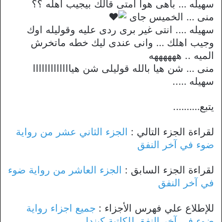
سهيله … باهى هوا امتى قالك بيجيب اهله ؟؟
منى … الخميس جاى
سهيله …. انتى غير برى ردى عليه وقوليله اوك
وجيب اهلك … وانى عندى ليك خطه ماتخرش
الميه .. ههههههه
منى … شن هيا بالله قوليلى شن هيااااااااااااا
سهيله …..
يتبع……….
لقراءة الجزء التالي :
الجزء الثاني عشر من رواية
ضوء في آخر النفق
لقراءة الجزء السابق :
الجزء العاشر من رواية ضوء
في آخر النفق
للإطلاع علي فهرس الأجزاء :
جميع اجزاء رواية
ضوء في آخر النفق للكاتبة كيندا