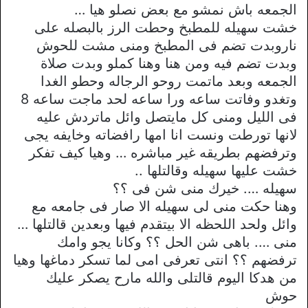
الجمعه باش نمشو مع بعض نصلو هيا …
خشت سهيله للمطبخ وحطت الرز بالبصله على
ناروبدت تضم فى المطبخ ومنى مشت للحوش
وبدت تضم فيه ومن هنا وهنا كملو وبدت صلاة
الجمعه وبعد ماتمت روحو الرجاله وحطو الغدا
وتغدو وفاتت ساعه ورا ساعه لحد ماجت ساعه 8
فى الليل ومنى كل مايتصل وائل ماتردش عليه
لانها تورطت ونست انا امها رافضاته وخايفه يجى
وترفضهم بطريقه غير مباشره … وهيا كيف تفكر
خشت عليها سهيله وقالتلها ..
سهيله …. خيرك منى شن فى ؟؟
وهنا حكت منى لى سهيله الا صار فى جامعه مع
وائل ولحد اللحظه الا بيتقدم فيها وبعدين قالتلها …
منى …. باهى شن الحل ؟؟ وكانا يجو وامك
ترفضهم ؟؟ انتى تعرفى امى لما تسكر دماغها وهيا
من هدكا اليوم قالتلى والله مارح يصكر عليك
حوش