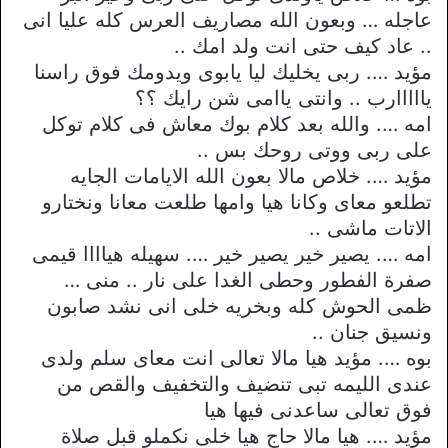
عاجله … وبعون الله مصاريف العرس كله عليا انى
.. عاد كيف حتى انت ولد امك ..
مؤيد …. ربى يخليك ليا يابوى ويدومك فوق راسنا
يااااارب .. وانتى ياامى شن رايك ؟؟
امه …. والله بعد كلام بوك معاش فى كلام توكل
على ربى ووتى روحك بس ..
مؤيد …. خلاص مالا بعون الله الايامات الجايه
تطلعو معاى وكانا هيا وامها طلعت معانا ونختارو
الاتات ماشى ..
امه …. يصير خير يصير خير …. سهيله هياااا قيمى
صفرة الفطور وحطى الغدا على نار .. منى …
ظمى الحوش كله وبخريه خلى انى نشد صابون
ونسيق جنان ..
بوه …. مؤيد هيا مالا تعالى انت معاى سلم ولدى
عندى الليمه تبى تنضيف والتخفيف والقص من
فوق تعالى ساعدنى فيها هيا
مؤيد …. هيا مالا حاج هيا خلى نكملو قبل صلاة