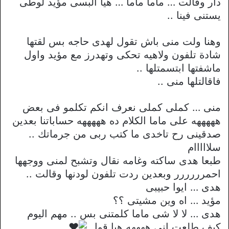
دار وقالت … ماما ماما … هيا البسى مؤيد لوطى
يستنى فينا ..
وهنا ولت منى باش تقول لهدى حاجه بس لقتها
شادة تلفون ولاهيه تحكى وتهدرز مع مؤيد واول
ماشفتها ابتسمتلها ..
فاقالتلها منى ..
منى … كملى كملى نعرف انكم تكلمو فى بعض
هههههه على ماما الكلام ده هههههه حساباتنا بعدين
صدقينى رح تاخدى ما كتب ربى من جرماتك ..
سلااااام
طبعا هدى ساكته وغامه نقال وتشبح لمنى ووجهها
احمرررررر وبعدين ردت تلفون لودنها وقالت ..
هدى … ايوا حبيبى
مؤيد … اه وين مشيتى ؟؟
هدى … لا لا شى ماما كلمتنى بس .. مهم اليوم
كيف طلعت انى ههههه هيا قول