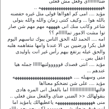
ضنااااااااى وفعل مش فعلى
هههههههههههههههههههههههههههههه ..
مؤيد …. امى كم اهوااها قولى متل غيره حفضنه
بالله هوا … وكيف كنتى زمان والله والله بنولى
شاعر وكاتب منك انى هههههه مهم مهم شن صار
توا مشت الامور تماااااام ؟؟
امه …. الحمد لله الحق الناس يبوك تناسبهم اليوم
قبل بكرا ورضيين بى الا عندنا وامها متفاهمه هلبه
والحق عيله يرتفع بيهم رأس غير انت ياوليدى
اعقل بس ..
مؤيد …. انتى قصدك قووووولتيهاااااا جمله هيا
عندهم …
منى وسهيله …. ههههههههههههههههههههههههههه
مؤيد …. على شن تضخكو معنااها
قالتهاااااااااااااااااا اما بالفعل انى المره هادى
بنقولهالك << الضنى ضناى والفعل مش فعلى ..
منى هههههههههههههههههه ياعطيهالك يامؤيد اما
انت فوق ضحك شى ههههههه لكن بجد بجد والله