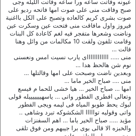
عيونه وفاتت ساعه ورا ساعه وفاتت الليله وجى
صبح وفاقت منى على صوت امها فاتحه رديو على
صوت بشرى كريم كالعاده وتصبح على الكل بااغنية
فيروز واول مافاقت منى فتحت عين وسكرت عين
وناضت وشعرها متفجر فيه لغم كاعادة كل البنات
وقامت تلفون ولقت 10 مكالمات من وائل وهنا
قالت …
منى ….. ااااااااااااى يارب نسيت امس ونعسنى
نوم شن هالحظ هدا …
وبعدين ناضت وصبحت على امها وقالتلها …
منى …. صباح الخير ماما …
امها … صباح الخير … هيا خشى للحما م فيسع
وتعالى افطرى الفطور واتى … ياسهيييييييله قولى
لبوك يحط طوبو المياه فى ليمه ويجى الفطور
واتى وقوليه توااااا الشكشوكه تبرد وشاهى ..
مؤيد ….. صباح الخير ياما … اهم السفنزات
والخبزه الا قالى بوى برا جيبهم ومن فوق تلقى
بدحى ومن لوطا تلفى عادى ..