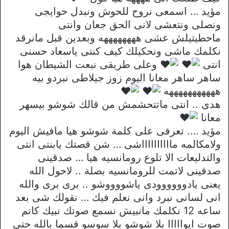
مؤيد … اسمعى نروح للحوش ونبدل حوايجى
ونصلى ونتعشى لانى الحق جعان وانتى
ماحطيتيلش عشى ههههههههه وبعدين قبل مانرقد
نكلمك ماشى ونحكيلك كيف كنتى ياسعاد حسنى
انتى
وعلى طريقى نبعت الشيطان هوا
ساهر ساهر معانا اليوم زوز جيلاطى نبردو بيه
هههههههههههه
هدى .. انتى ماتتحشمش من قالك شوشو بيسهر
معانا
مؤيد …. تعرفى على كلمة شوشو هيا مافيش اليوم
ولامكالمه مااااااااااشى … شن قصتك يابنتى انتى
والتدليعات الا تلوع رومانسيه هيا … صدقينى
صدقينى لاتمت للرومانسيه بصلة .. لاحول الله
يعنى يادوووووودى ياشووووشو .. برى برى والله
انى لسانى نبرد وانى نعلم فيك … نقولك شى بعد
ساعه 12 نكلمك مانبيش نسمع صوتك نبيك كاتم
صوت ايوااااا بلا شوشو بلا سوسو قسما بالله حتى