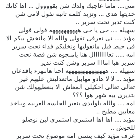
منى…. ماما عاجبك ولدك شن يقوووول … اها كانك
خديتها هدى … وتزيد كلمه تانيه نقول لامى شن
كنت تدير تحت سرير ..
سهيله …. حى يا حى ههههههههههه قولى قولى
مؤيد …. تى تعرفى تقولى والله الا مانخش بيكم الا
فى حيط قبل ماتقوليها ونخليكم فداء تحت سرير
امه ….. تعاااااااال هنا يامنجوه شن قصة تحت
سرير هيا اماااا سرير وشن كنت تدير
سهيله …. ههههههههههههههه احنا هانتهزء ياقدعان
مؤيد … لا لا هادو مهابيل ماتعدليش عليهم غير
تعالى تعالى احكيلى المعاش الا بنعطيهولك شن
بتديرى بيه شهر هوا ؟؟؟
امه …. والله ياوليدى بنغير الجلسه العربيه وبناخد
معايين مطبخ ..
مؤيد …. اها اها استمرى استمرى لين نوصلو
للحوش ..
عرف مؤيد كيف ينسى امه موضوع تحت سرير