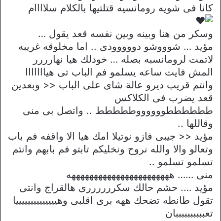
كانا فى شويه رومانسيه قتلتيها بالكلام سلاااام
وسكر من هنا وبينه وبين نفسه قعد يقول …
مؤيد … شوووشو دووووودى .. اما مخلوقه غريبه
لاتمت لرومانسبه بصله … خودلك هيا نهارررر
المش فايت ساعه يسلمو فم الباب تى هيااااااا
وانتم قريب ديرو عالة شاى على الباب << وبعدين
قعد يضرب فى الكلاكس
ططططططووووووططططط .. واتصل بى منى
وقاللها ..
مؤيد << جيبى فازو نوتيلا امك هيا الا واقفه فم باب
وتعالو والا والله نروح ونخليكم تابتو فم بابهم وانتم
تسلمو تسلمو ..
منى …… هههههههههههههههههههههههه
مؤيد …. حشم حالك سكررررررى هالقراج وانتى
تقول طانطه تضحك ههه برى اقلبى وهييييييييييييييا
تعببببببببببان