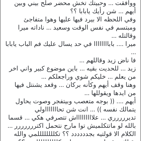
ووافقت … وحبيتك تخش محضر صلح بيني وبين
أيهم … شن رأيك يابابا ؟؟
وفي اللحظه الا بيرد فيها عليها وهوا متفاجئ
ومبتسم في نفس الوقت وسعيد … ناداته ميرا
وقالتله …
ميرا …. باباااااااا في حد يسال عليك فم الباب يابابا
…
فا ناض زيد وقاللهم …
زيد … للحديت بقيه … باين موضوع كبير واني اخر
من يعلم … خليكم شوي وراجعلكم …
وهنا وقف أيهم وكأنه بركان … وقعد يشنتل فيها
من ايدها ويقوللها …
أيهم …. (( بوجه متعصب وبيتفجر وصوت يحاول
يتمالك نفسه )) … انت شن تحاااااااولي
تديررررري … علاااااااااش تتصرفي هكي … قسما
بالله لو ماتتكلميش توا مارح نتحمل اكتررررررر …
الكلام الا قولتيه بجدددددد ؟؟ تكللللللللمي والله