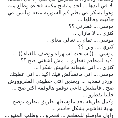
الا في ايدها … لحد مانفتح مكتبه فجأءه وطلع منه
وهوا يسكر في بطم كم السوريه متعه ويلبس في
جاكيت وقاللها …
موسي … فطرتي ؟؟
كنزي … لا مازال ..
موسي … تمام … تعالي معاي .
كنزي …. وين ؟؟
موسي …(( شبحت استهزاء ووصف بالغباء )) …
اكيد للمطعم نفطرو … مش لشقتي صح ؟؟
كنزي … اني شبعانه مانبيش شكرا …
موسي … اني مانسألش فيك اكيد … اني عطيتك
اوردر تنفديه … وبعدين انتي خطيبتي المفروووض
صح . فامفيش داعي نوقفو هالوقفه اكتر صح …
خلينا نفطرو …
وكمل طريقه بعد ماوسعلها طريق بنظره توضح
نهاية نقاشهم بشكل حاسم …
واول ماوصلو للمطعم … قعمزو … وطلب المنيو …