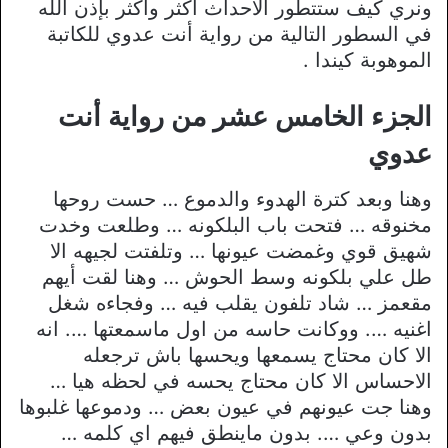
ونري كيف ستتطور الأحداث أكثر وأكثر بإذن الله
في السطور التالية من رواية أنت عدوي للكاتبة
الموهوبة كيندا .
الجزء الخامس عشر من رواية أنت
عدوي
وهنا وبعد كترة الهدوء والدموع … حست روحها
مخنوقه … فتحت باب البلكونه … وطلعت وخدت
شهيق قوي وغمضت عيونها … وتلفتت لجيهه الا
طل علي بلكونه وسط الحوش … وهنا لقت أيهم
مقعمز … شاد تلفون يقلب فيه … وفجاءه شغل
اغنيه …. ووكانت حاسه من اول ماسمعتها …. انه
الا كان محتاج يسمعها ويحسها باش ترجعله
الاحساس الا كان محتاج يحسه في لحظه هيا …
وهنا جت عيونهم في عيون بعض … ودموعها غلبوها
بدون وعي …. بدون ماينطق فيهم اي كلمه …