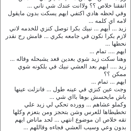
اتفقنا خلاص ؟؟ ولاانت عندك شي تاني …
وفي لحظه هادي اكتفي ايهم يسكت بدون مايقول
لامه اي كلمه …
زيد … أيهم … نبيك بكرا توصل كنزي للخدمه لاني
لازم بكرا نكون في جامعه بكري … فامش رح نقدر
نحطها …
ايهم …. تمام …
وهنا سكت زيد شوي بعدين قعد يشبحله وقاله …
زيد …. ايهم بعد العشي نبيك في بلكونه شوي
ممكن ؟؟
ايهم … تمام …
وجت عين كنزي في عينه طول … فانزلت عينها
باش مايحسش بوها بااي شي …
وكملو عشاهم … وورده تحكي لي زيد علي
تخطيطاها للعرس وشن بتحجز ومن بتعزم وكلها
تقه خلاص ان موضوع انتهي … لحد ماناض ايهم
بدون وعي وسيب العشي فجاءه وقاللهم …