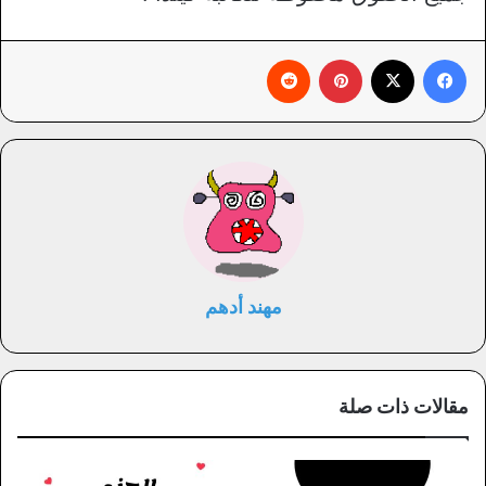
فيسبوك
X
بينتيريست
‏Reddit
مهند أدهم
مقالات ذات صلة