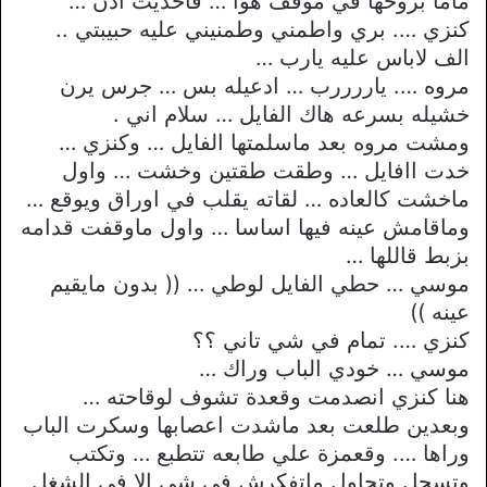
ماما بروحها في موقف هوا … فاخديت ادن …
كنزي …. بري واطمني وطمنيني عليه حبيبتي ..
الف لاباس عليه يارب …
مروه …. ياررررب … ادعيله بس … جرس يرن
خشيله بسرعه هاك الفايل … سلام اني .
ومشت مروه بعد ماسلمتها الفايل … وكنزي …
خدت اافايل … وطقت طقتين وخشت … واول
ماخشت كالعاده … لقاته يقلب في اوراق ويوقع …
وماقامش عينه فيها اساسا … واول ماوقفت قدامه
بزبط قاللها …
موسي … حطي الفايل لوطي … (( بدون مايقيم
عينه ))
كنزي …. تمام في شي تاني ؟؟
موسي … خودي الباب وراك …
هنا كنزي انصدمت وقعدة تشوف لوقاحته …
وبعدين طلعت بعد ماشدت اعصابها وسكرت الباب
وراها …. وقعمزة علي طابعه تتطبع … وتكتب
وتسجل وتحاول ماتفكرش في شي الا في الشغل