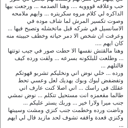
حب وعلاقه قووويه …. وهنا الصدمه … ورجعت بيها
الداكره لي كلام مروه سكريتره … وايهم ملامحه
وصوت تكسير المرش لما شاف موده في
الاسانسيل في شركه قبل ماتخشله وتصبح فيها …
وعرفت ان شخص الا دمر حياته وخطف حبيبته منه
كان ايهم ….
وهنا مالقتش نفسها الا حطت صور في جيب توتتها
… وطلعت للبلكونه بسرعه … ولقت ورده كيف
قالتلهم …
ورده … خلي نوض اني ونخليكم تشربو قهوتكم
وتفضفض لبوك وبوك يهديك لعل وعسي تحط
عقلك في راسك … اني اصلا كنت عارف اني
طالما مقعمزه انت مستحيل تتكلم … نوض نمشي
جنب ميرا ولارا خير … وربك يستر عليكم …
وناضت ورده وخطمت جنب كنزي ومشت وسيبتها
وكنزي قعدة واقفه تشوف لحد مازيد قال لي ايهم
…