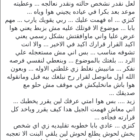
لعل نقدر نشخص حالته ونقدر نعالجه … وعطيته
موعد بعد بكرا في عياده يجيني هوا وياه …
كنزي … اه فهمت عليك … ربي يقويك يارب … مهم
بابا … موضوع الا قوتلك عليه مش بزبط يعني هوا
عرض عليا واني ماوافقتش بشكل رسمي يعني
اكيد القرار قرارك اكيد في الاخير … والا انت
تشوفه مناسب … بس اني مش مستعجله علي
الرد … بلغتك بالموضوع … وبنعطي لنفسي فرصه
نفكر … مانبيش نغلط زي غلطتي الاوله … وبعون
الله اول مانوصل لقرار رح نبلغك بيه قبل ومانقوله
هوا باش مانخليكش في موقف مش حلو مع
صديقك …
زيد …. بس هوا امتي عرفك لين يقرر يخطبك …
اني معاش فهمت الجيل هدا كيف يقرر وياخد كل
قرارته فجأءه …
كنزي … عادي بابا خطوبه تقليديه زي اي شخص
يخش لحوش يطلع لحوش لين يلقي البنت الا تعجبه