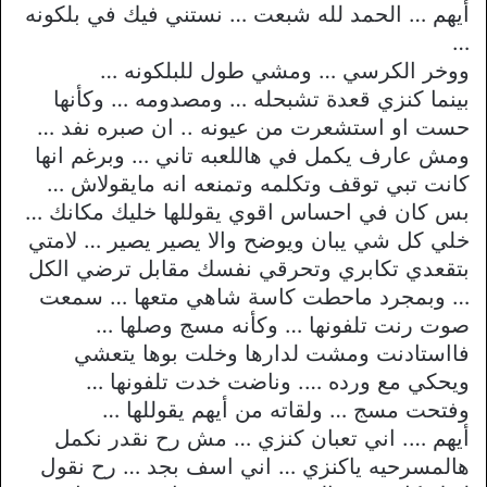
أيهم … الحمد لله شبعت … نستني فيك في بلكونه
…
ووخر الكرسي … ومشي طول للبلكونه …
بينما كنزي قعدة تشبحله … ومصدومه … وكأنها
حست او استشعرت من عيونه .. ان صبره نفد …
ومش عارف يكمل في هاللعبه تاني … وبرغم انها
كانت تبي توقف وتكلمه وتمنعه انه مايقولاش …
بس كان في احساس اقوي يقوللها خليك مكانك …
خلي كل شي يبان ويوضح والا يصير يصير … لامتي
بتقعدي تكابري وتحرقي نفسك مقابل ترضي الكل
… وبمجرد ماحطت كاسة شاهي متعها … سمعت
صوت رنت تلفونها … وكأنه مسج وصلها …
فااستادنت ومشت لدارها وخلت بوها يتعشي
ويحكي مع ورده …. وناضت خدت تلفونها …
وفتحت مسج … ولقاته من أيهم يقوللها …
أيهم …. اني تعبان كنزي … مش رح نقدر نكمل
هالمسرحيه ياكنزي … اني اسف بجد … رح نقول