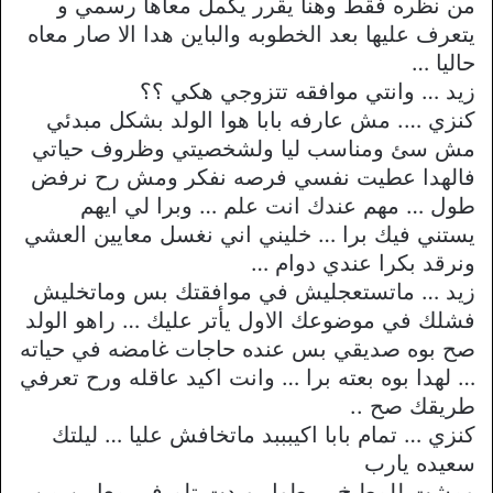
من نظره فقط وهنا يقرر يكمل معاها رسمي و
يتعرف عليها بعد الخطوبه والباين هدا الا صار معاه
حاليا …
زيد … وانتي موافقه تتزوجي هكي ؟؟
كنزي …. مش عارفه بابا هوا الولد بشكل مبدئي
مش سئ ومناسب ليا ولشخصيتي وظروف حياتي
فالهدا عطيت نفسي فرصه نفكر ومش رح نرفض
طول … مهم عندك انت علم … وبرا لي ايهم
يستني فيك برا … خليني اني نغسل معايين العشي
ونرقد بكرا عندي دوام …
زيد … ماتستعجليش في موافقتك بس وماتخليش
فشلك في موضوعك الاول يأتر عليك … راهو الولد
صح بوه صديقي بس عنده حاجات غامضه في حياته
… لهدا بوه بعته برا … وانت اكيد عاقله ورح تعرفي
طريقك صح ..
كنزي … تمام بابا اكيبببد ماتخافش عليا … ليلتك
سعيده يارب
ومشت للمطبخ … طول وبدت تلم في معايين من