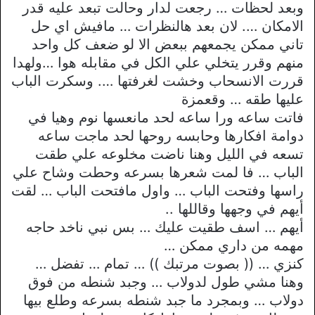
وبعد لحظات … رجعت لدار وحالت تبعد عليه قدر
الامكان …. لان بعد هالنظرات … مافيش اي حل
تاني ممكن يجمعهم ببعض الا لو ضعف كل واحد
منهم وقرر يتخلي علي الكل في مقابله هوا …ولهدا
قررت الانسحاب وخشت لغرفتها …. وسكرت الباب
عليها طقه … وقعمزة
فاتت ساعه ورا ساعه لحد مانعسها نوم وهيا في
دوامة افكارها وحابسه روحها لحد ماجت ساعه
تسعه في الليل وهنا ناضت مخلوعه علي طقت
الباب … فا لمت شعرها بسرعه وحطت وشاح علي
راسها وفتحت الباب … واول مافتحت الباب … لقت
أيهم في وجهها وقاللها ..
أيهم … اسف طقيت عليك … بس نبي ناخد حاجه
مهمه من داري ممكن …
كنزي … (( بصوت مرتبك )) … تمام … تفضل …
وهنا مشي طول لدولاب … وجبد شنطه من فوق
دولاب … وبمجرد ما جبد شنطه بسرعه وطلع بيها