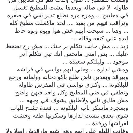
طاوله الا في صاله وبعدها مشت للمطبخ تغسل
في معايين … ومره مره تطلع تدير شي في صفره
وتراقب فيهم من بعيد …. لحد ماكملت مطبخ كله
… وهنا … شبحت أيهم خش هوا وبوه وبوه حاط
ايده علي كتفه وقاله …
زيد …. مش حابب تتكلم براحتك … مش رح نضغط
عليك … بس امتي ماتحس انك تبي تتكلم اني
موجود … وليلتكم سعيده …
ومشي لداره … وخلي ايهم يواسي في فراشه
وبيرقد وبعدين ناض طلع باكو دخانه وولعاته ورجع
للبلكونه … وكنزي تواسي في المفرش طاوله
وتطفي في ضي المطبخ وكل واحد فيهن واضح
مش طايق تاني ولاطايق يشوف في وجهه …
وبمجرد ماسكر باب البلكونه … قعدة تشبح للباب
شوي بعدي مشت لدارها وسكرتها طقه وخشت
لفراشها ورقدة …
وفاتت الليله علي ايهم وهوا شبه مارقدش اصلا ولا