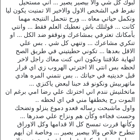
لبوك كل شي والا بيصير يصير … اني مستحيل
نفرط في الشخص الاول والاخير الا تمنيت يكون ليا
ونكمل حياتي معاه … ورح نتحمل النتيجه مهما
كانت … قولتلك باش نعطيك العلم فقط … وانتي
بأمكانك تعترفي بمشاعرك ونوقفو ضد الكل … او
تنكري مشاعرك … وتنهي كل شي . بس علي
الاقل بعدها … تكوني حطيتيني في طريق الصح
لنهاية علاقتنا ونكون اني كنت معاك راجل لاخر
لحظه بس انتي الا اخترتي الهروب زي اي قرار
قبل خديتيه في حياتك .. بس نتمني المره هادي
ماتهربيش ونكونو قد حبنا لبعض ياكنزي …
ماتخلنيش نندم اني اخترتك علي رضا امي برغم ان
الموت رح يخطفها مني في اي لحظه ..
واول ماشبحت رساله قعدو دموع ينزلو وتضحك
وحست فجاءه وكأن هم ونزاح علي صدرها …
وكأنها قررت تمسح كل الا قدامها وكل الاوراق
تنطرح خلاص والا بيصير يصير … وخاصة ان أيهم