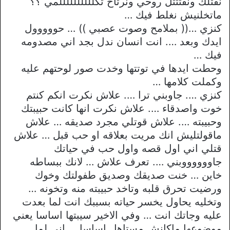
نقتلك ونقتتتل روحي ونرتاح تكللللللللللمي ؟؟
ماتخلنيش نغلط فيك …
كنزي …(( بملامح وصوت عصبي )) … حووووول
ايدك وبعد …. انت انسان ندل بجد اني مصدومه
فيك …
وحطت ايدها في توتتها وخدت صور لوحتهم عليه
وكملت كلامها …
كنزي …. جاوبني ترا …. علاش نكرت انكم كنتم
خوت واصدقاء …. علاش نكرت انها كانت حبيبتك
وحبيبته …. علاش قوتلي مجرد صديقه … علاش
ماقولتليش انك مريت بعلاقه او حب قبل … علاش
قتلي اني اول قصه واول حب في حياتك
جاووووووبني …. تعرف علاش … لانك ببساطه
خاين … خنت صديقك وصديق طفولتك وخوك
ورضيت تحرق قلبه وتاخد حبيبته منه وتخونه …
وتخليه يحاول يخسر حياته بسببك انت لما بعدت
عليه وجاتك انت … وفي الاخير سيبتها اساسا يعني
موضوعها ماكانش مستاهل اساسا … اني لما