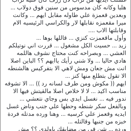
هلبا وكانه كان مدسوس من سنين فوق دولاب …
وبعدين قعمزة علي طاوله مقابل ايهم … وكانت
ميرا مقعمزه نقابلها لار والكراسي الرئيسيه الام
وقابلتها الاب ….
وأول ماقعمزت كنزي … قاللها بوها …
زيد … حسيت الكل مشغول … قررت اني نوتيلكم
العشي … وبصراحه كنت محتاج نشوف هاللمه
هادي حاليا … ولا شني رأيك ياايهم ؟؟ الباين اصلا
انت مش جعان ومش لاهي الا بتفركيس هالشنطه
الا تقول بتطلع منها كنز …
ايهم (( مكوش ومن طرف لسانه رد )) … الا تشوفه
مناسب اكيد … لا لا خلاص اصلا مالقيتش فيها الا
ندور فيه … نغسل ايدي بس وجاي نتعشي …
وبالفعل سكر شنطه وحطها علي جنب وناض غسل
ايديه وقعمز علي كرسيه … وهنا ورده مدتله فردة
خبزه من جنبها وقالتله …
ورده … شن في من مضايقك ياولدي ؟؟ مش