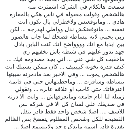
سمعت هالكلام في الشركه اشمئزت منه
هالشخص وقولت معقوله في ناس هكي بالحقاره
هادي .. وماتوقعتش ولاخطرلي بال تكون انت
نفسه … ماتوقعتكش ندل وواطي لهدرجه … لكن
ربي يحبني لانه ببساطه فضحك لما جاب هالصور
بين ايديا مع انك وووواضح انك كنت الباين بادل
جهد تدور عليهم في شنطه باش تخفيهم زي
ماخفيت كل شي عني … اني بجد مصدومه فيك …
كيف قدرة تخونه كيييييف … كان ممكن بسببك انت
هالشخص يموت … وفي الاخير بعد مادمرته سيبتها
ببساطه وسافرت … وماحطيتهاش حتي في قايمة
اعترفاتك حتي كاحب او علاقه عابره … وتقولي
زميله ليا ايام جامعه وماتعرفهاش … وانت الا درته
في صديقك علي لسان كل الا في شركه بس
للاسف …. اصلا شخص واحد فقط قادر ينقل
الفضيحه للكل وشخص المظلوم ينفضخ بس الظالم
بقدرة قادر اسمه مايدكره حد ولاينسمع اصلا …