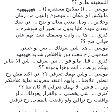
السخيفه هادي ؟؟
موسي ….. (( بملامح مستفزه )) … هههههههه
ماليكش اي مكان … موضوع وانتهي من زمان
وخلاص … وديل متعي معاك واضح … اني نبيك
تبعدي موده عليا بدون ما تصير اي شوشره …
كنزي …. اها …. وانت وضيفتك تبعد أيهم علي
حياتي صح ؟؟
موسي … هدا شي يعودلك … بس لو حبيتي
صدقيني رح نلعب دور بااخلاص شديد هههههه
كنزي … قبل مانوافق … نبي نعرف … شن الا صاير
بينكم بزبط … انت وهوا وموده ؟؟
موسي … وشن يهمك تعرفي ؟؟ اني اكيد مش رح
تنطور علاقتنا … وأيهم اعتقد معروفه نهاية علاقتكم
وين … فاشن الا يهمك تعرفي الا كان بينا ؟؟
كنزي …. شي يخصني … والقرار يعودلك … لو
وافقت رح نوافق ولو رفضت بالمقابل رح نرفض
…