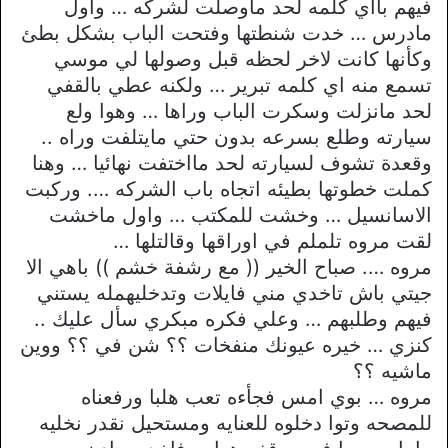
فيهم بااي كلمه لحد ماوصلت لشركه … واول
مادرس … خدت شنطتها وفتحت الباب بشكل بطئ
وكأنها كانت لاخر لحظه قبل وصولها لي موسي
تسمع منه اي كلمه تبرير … ولكنه عطي بالقفي
لحد مانزلت وسكرت الباب وراها … وهوا ولع
سيارته وطلع بسرعه بدون حتي مايتلفت وراه ..
وقعدة تشوف لسيارته لحد مااختفت نهائيا … وهنا
كملت خطوتها بطيئه اتجاه باب الشركه …. وركبت
الاسانسيل … وخشت للمكتب … واول ماخشت
لقت مروه تلملم في اوراقها وقالتلها …
مروه …. صباح الخير (( مع رشفة خشم )) باهي الا
جيتي باش تاخدي مني فايلات وتدخليهمله يستني
فيهم وطلبهم … وعلي فكره مبكري سأل عليك ..
كنزي … خيره عيونك منفخات ؟؟ شن في ؟؟ ووين
ماشيه ؟؟
مروه … بوي امس فجأءه تعب هلبا ورفعناه
للمصحه وتوا دخلوه للعنايه ومستحيل نقدر نخليه