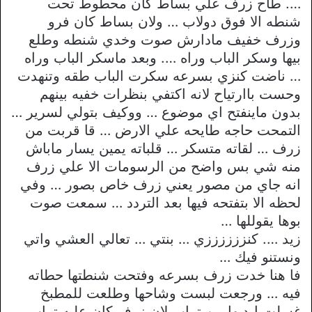
…. طاح زرف علي بساط كان محطوط تحت
شنطه الا فوق دولاب … ولان بساط كان فرو
وزرف خفيف مادارش صوت وخدي شنطه وطلع
بيها وسكر الباب وراه …. وبعد ماسكر الباب وراه
… ناضت كنزي بسرعه سكرت الباب طقه وتنهدت
وحست باارتياح لانه اكتفي بنظرات خفيه بينهم
بدون ماينفتح اي موضوع … ووكيف بتولي لسرير …
التمحت حاجه طايحه علي الارض … قا قربت من
زرف … لقاته متسكر … قلباته يمين يسار ماباش
منه شي بس واضح من الرسومات الا علي زرف
انه جاي من مصور يعني زرف خاص بصور … وفي
لحظه الا بتفتحه فيها بعد التردد … سمعت صوت
بوها يقوللها …
زيد …. كنززززززي … بنتي … تعالي العشي واتي
ونستنو فيك …
فا هنا خدت زرف بسرعه وفتحت شنطتها حطاته
فيه … ورجعت لبست وشاحها وطلعت للمطبخ
غسلت ايديها من تراب لان زرف كان عليه تراب