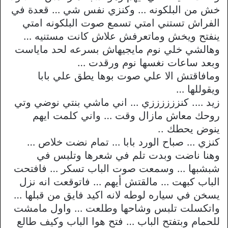
خش من البلكونه … وكنزي نفس شي … قعدة في
الفراش تستني امتي تسمع صوت البلكونه امتي
ينفتح ويخش وماتعرفش علاش كانت مستنيه …
وهالشي خلي نوم مايجيهاش بسرعه لحد ماياست
وبعد ساعات نغسها نوم ورقدت …
ومافاقتش الا علي صوت بوها يطق علي بابا
ويقوللها …
زيد …. كنززززززي … اني ماشي بنتي نوضي وتي
روحك معاش مازال وقت … واني كلمت ايهم
ينوض يحطك ..
كنزي … صباح الورد بابا … تمام نضت خلاص …
وهنا ناضت وبدت تلم في شعرها وتلبس في
شبشبها … وسمعت صوت الباب تسكر … فافتحت
الباب كبهت … مالقتش أيهم … فاتوقعت انه نزل
يسخن في سياره لوطه لانه اكيد فايق من قبلها …
واتكسلت تلبس وشاحها وطلعت … واول مامشت
للحمام وبتفتح الباب … فتح هوا الباب وكيف طالع