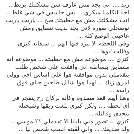
زيد …. اني بجد مش عارف شن مشكلتك بزبط …
احنا اتكلمنا مبكري … بس حاسس في شي غلط …
انت مشكلتك مش مع خطيبتك صح … ياريت ياريت
توضحلي صوره لاني بجد بديت نتضايق ومش
عاجبني الوضع كله …
وفي اللحظه الا بيرد فيها ايهم … سبقاته كنزي
وقالت لبوها …
كنزي …. موضوعه مش مع خطيبته … موضوعه انه
متضايق ببساطه اني وافقت علي شخص طلب
يتقدملي بدون موافقته هوا علي اساس اخي وولي
امري زيك … لهدا هوا شايل طاجين حناي فوق
راسه …
وهنا أيهم قعد مصدوم وكأنه بركان رح يتفجر في
اي لحظه …. ولكن كنزي بلعت ريقها وشبحتله
بتحدي وقالتله …
كنزي … تصور مني يابابا الا تقدملي ؟؟ موسي …
ولد صديقك … واني لقيته انسب شخص ليا …