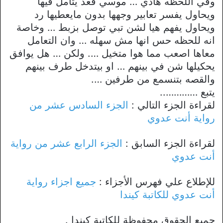
وفي اللحظه هادي … موسي قعد يتأمل فيها
ويحاول يفسر تعابير وجهها بدون مايعطيها رد
ويحاول يفهم هيا لشن تبي توصل بزبط … وخاصة
انه للحظه حس انها مش سهله … وان التعامل
معاها اصعب مما هوا متخيل …. ولكن … هل يوافق
يحكيلها شن في بينهم … او بيتدخل طرف بينهم
والقصه بتنسمع من طرفين ….
يتبع …………..
لقراءة الجزء التالي :
الجزء السادس عشر من
رواية أنت عدوي
لقراءة الجزء السابق :
الجزء الرابع عشر من رواية
أنت عدوي
للإطلاع علي فهرس الأجزاء :
جميع اجزاء رواية
أنت عدوي للكاتبة كيندا
جميع الحقوق محفوظة للكاتبة كيندا .