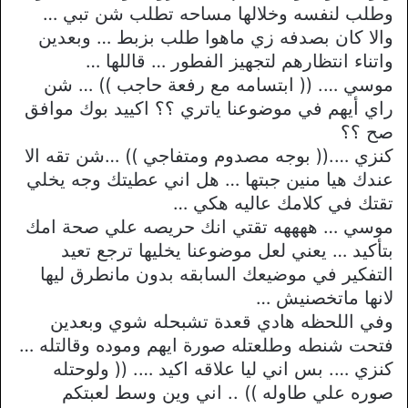
وطلب لنفسه وخلالها مساحه تطلب شن تبي …
والا كان بصدفه زي ماهوا طلب بزبط … وبعدين
واتناء انتظارهم لتجهيز الفطور … قاللها …
موسي …. (( ابتسامه مع رفعة حاجب )) … شن
راي أيهم في موضوعنا ياتري ؟؟ اكييد بوك موافق
صح ؟؟
كنزي ….(( بوجه مصدوم ومتفاجي )) …شن تقه الا
عندك هيا منين جبتها … هل اني عطيتك وجه يخلي
تقتك في كلامك عاليه هكي …
موسي … ههههه تقتي انك حريصه علي صحة امك
بتأكيد … يعني لعل موضوعنا يخليها ترجع تعيد
التفكير في موضيعك السابقه بدون مانطرق ليها
لانها ماتخصنيش …
وفي اللحظه هادي قعدة تشبحله شوي وبعدين
فتحت شنطه وطلعتله صورة ايهم وموده وقالتله …
كنزي …. بس اني ليا علاقه اكيد …. (( ولوحتله
صوره علي طاوله )) .. اني وين وسط لعبتكم