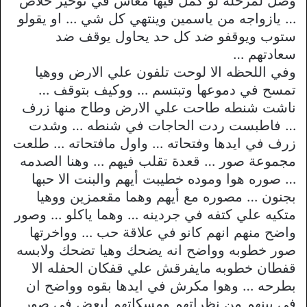
وصل لمرحله لو كمل فيها معاش في توخير خلاص
… يازواجه من ياسمين وينتهي كل شي … او يقولو
ستوب ويوقفو ضد كل حد يحاول يوقف ضد
سعادتهم …
وفي اللحظه الا لوحت تلفون علي الارض ووهيا
تمسح في دموعها وتبتسم … ووكيف بتوقف …
ناشت شنطه طاحت علي الارض وطاح منها زرف
… فاطبست ردت الحاجات في شنطه … وشدت
زرف في ايدها وفتحاته … واول مافتحاته … طلعت
مجموعة صور … قعدة تقلب فيهم … وهنا الصدمه
… صوره هوا وموده خطيبت أيهم والبنت الا حبها
بجنون … مصوره مع أيهم وهما مقعمزين ووهيا
متكيه علي كتفه في جردينه … وهما ياكلو … وصور
واضح منهم انهم كانو في علاقة حب … وواخرتها
صور خطوبه وواضح انه يضحك وهيا تضحك ولابسه
قفطان خطوبه مايفرقش علي قفكان الحفله الا
بطرحه … وهوا مكرش في ايدها بقوه وواضح ان
في بينهم من نظراتهم ومسكاتهم لبعض في صور