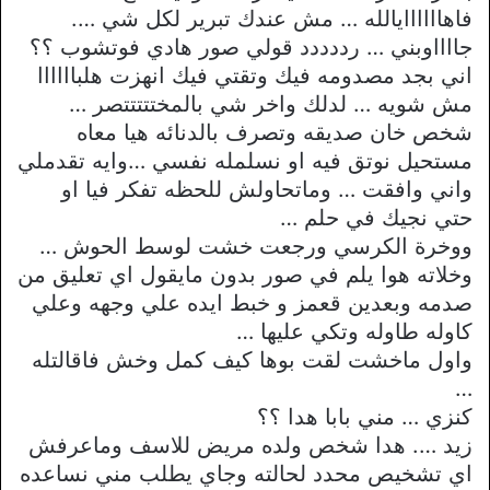
فاهاااااايالله … مش عندك تبرير لكل شي ….
جااااوبني … رددددد قولي صور هادي فوتشوب ؟؟
اني بجد مصدومه فيك وتقتي فيك انهزت هلباااااا
مش شويه … لدلك واخر شي بالمختتتتتصر …
شخص خان صديقه وتصرف بالدنائه هيا معاه
مستحيل نوتق فيه او نسلمله نفسي …وايه تقدملي
واني وافقت … وماتحاولش للحظه تفكر فيا او
حتي نجيك في حلم …
ووخرة الكرسي ورجعت خشت لوسط الحوش …
وخلاته هوا يلم في صور بدون مايقول اي تعليق من
صدمه وبعدين قعمز و خبط ايده علي وجهه وعلي
كاوله طاوله وتكي عليها …
واول ماخشت لقت بوها كيف كمل وخش فاقالتله
…
كنزي … مني بابا هدا ؟؟
زيد …. هدا شخص ولده مريض للاسف وماعرفش
اي تشخيص محدد لحالته وجاي يطلب مني نساعده