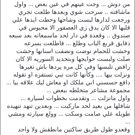
من دوش … وجت عينهم في عين بعض … واول
ماشافته .. سرحت شوي وبعدها طلعت تجري
ورجعت لدارها لبست وشاحها وحطت ايدها علي
قلبها الا كان يدق زي العصفور الا محبوس في
صندوق .. وقعدة في دار لحد ماسمعاته بعد سبعه
دقايق قربع الباب وطلع … فاطلعت بسرعه
وخشت للحمام توضت ونضفت اسنانها وخشت
صلت ولبست حوايجها وبتحديد السوريه الا كان
رافض تلبسها وفي كل مره يردها باش تغيرها
ونزلت بيها …. وكأنها كانت تبي تستفزه او تقوله
دافع حسسني اني ملكك او معاش ليك علاقه بيا …
مجموعة مشاعر متخلطه ببعض …
واول مانزلت … وتقدمت بخطوات لسياره …
شافلها من بعيد لحد ماركبت … وبعدين تنهد تنهيده
طويله علي صامت وسكت … وولع سيارته ومشي
…
وقعدو طول طريق ساكتين مانطقش ولا واحد