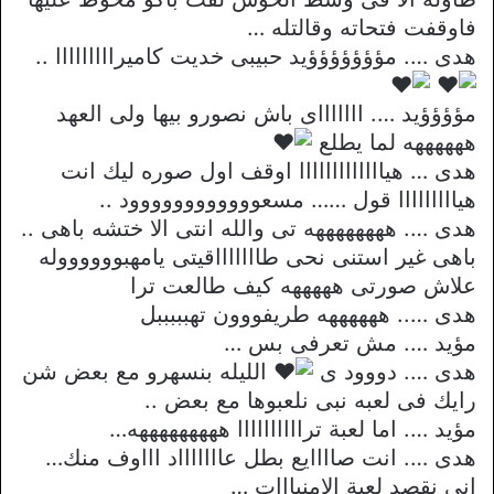
فاوقفت فتحاته وقالتله …
هدى …. مؤؤؤؤؤؤؤيد حبيبى خديت كاميرااااااااا ..
مؤؤؤؤيد …. اااااااى باش نصورو بيها ولى العهد
ههههههه لما يطلع
هدى … هيااااااااااااا اوقف اول صوره ليك انت
هيااااااااا قول …… مسعوووووووووووود ..
هدى …. ههههههههه تى والله انتى الا ختشه باهى ..
باهى غير استنى نحى طاااااااقيتى يامهبووووووله
علاش صورتى هههههه كيف طالعت ترا
هدى ….. ههههههه طريفووون تهبببببل
مؤيد …. مش تعرفى بس …
هدى …. دووود ى
الليله بنسهرو مع بعض شن
رايك فى لعبه نبى نلعبوها مع بعض ..
مؤيد …. اما لعبة تراااااااااا هههههههههه…
هدى …. انت صاااايع بطل عاااااااد اااوف منك…
انى نقصد لعبة الامنيااات …