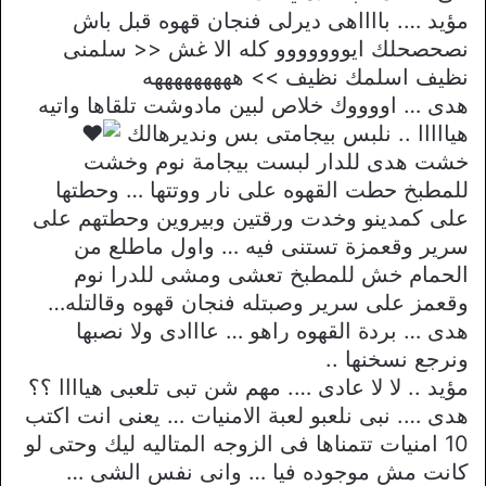
مؤيد …. بااااهى ديرلى فنجان قهوه قبل باش
نصحصحلك ايووووووو كله الا غش << سلمنى
نظيف اسلمك نظيف >> هههههههههه
هدى … اووووك خلاص لبين مادوشت تلقاها واتيه
هيااااا .. نلبس بيجامتى بس ونديرهالك
خشت هدى للدار لبست بيجامة نوم وخشت
للمطبخ حطت القهوه على نار ووتتها … وحطتها
على كمدينو وخدت ورقتين وبيروين وحطتهم على
سرير وقعمزة تستنى فيه … واول ماطلع من
الحمام خش للمطبخ تعشى ومشى للدرا نوم
وقعمز على سرير وصبتله فنجان قهوه وقالتله…
هدى … بردة القهوه راهو … عااادى ولا نصبها
ونرجع نسخنها ..
مؤيد .. لا لا عادى …. مهم شن تبى تلعبى هياااا ؟؟
هدى …. نبى نلعبو لعبة الامنيات … يعنى انت اكتب
10 امنيات تتمناها فى الزوجه المتاليه ليك وحتى لو
كانت مش موجوده فيا … وانى نفس الشى …