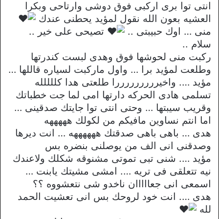
انتى توا برى اركبى فوق دوشى وارتاحى وبكرا
العشيه بعون الله نقول لمؤيد يحطنى عندك
منى … اوك حبيبتى ..
تصيحى على خير ..
سلام ..
ركبت منى لحوشها فوق وهدى لبست كندرتها
وطلعت لمؤيد برا … واول ماركبت لسياره قاللها …
مؤيد …. واخيرررررررررا طلعتى هدا كللللله
تسلمى هادى الحركه دارتها امى لما جت خطباتك
وقريب سيبتها … وحتى انتى توا جايتك صدقينى …
اما انتم نساوين مافيكم من لكولك هههههه
هدى … باهى باهى صدقتك ههههههه … انت ديرها
وصدقنى انى الف من يوصلنى بنضره بس
مؤيد …. شنى تبى تموتى مشنوقه شكلك ولاعندك
نيه تتعلقى فى تريه …. امشى مشيتك يابنت …
اسمعى انى جعااااان ناخدو شى نتعشووه ؟؟
هدى …. انت خود لروحك بس انى تعشيت الحمد
لله