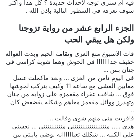
فيه ام سنري توجه لأحداث جديدة ؟ كل هذا وأكثر
سوف نعرفه في السطور التالية بإذن الله .
الجزء الرابع عشر من رواية تزوجنا
ولكن هل يبقي الحب
فات الاسبوع متع العزى ونقامة الخيم وبدت العواله
خفيفه جدااااااا فى الحوش وهما شوية كراسى فى
جنان بس …
فى اليوم تامن من العزى … وبعد ماكملت غسل
معايين العشى مع ساعه 11 وكيف بتركب لحوشها
فوق … شافت عفراء مقعمزه على زوايه من جنان
وتهدرز ووائل مقعمز معاهم وشكله يفضفض كان
…
فاقربت منى منهم شوى وقالت ….
هدى ….. مننننننننننننننننننى مننننننننننى … نعستى
على الكنبه … شكلك تعباااااانه نوضى يابنتى من