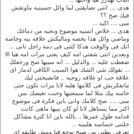
هدى …. انتى تضايقتى لما وائل حسيتيه ماوتقش
فيك صح ؟؟
منى …. اكيد …
هدى … خلاص انسيه موضوع ونحيه من دماغك
وماضى وائل هدا يخضه وماليكش علاقه بيه وخاصة
انك فى والوقت هدكا كنتى فى دمة راجل تانى …
وبعدين انتى شفتى امه كيف يعنى مرات امه هيا الا
ضغطت عليه … والدليل … انه سيبها صح ورجعلك
… نقولك شى الشك هوا السبب الكافى لدمار اى
علاقة حب او علاقه زوجيه .. فانصيحتى ليك
ماتفكريش فى كلامها هلبه لانا مرات تكون حتى
حاسة بيك متلا لما سمعتيها وحبت تغيضك بس
منى ….. صح كلامك وانى باين فكرة فى موضوع
اكتر مما يستاهل لانا لو كان يبيها ماهى كانت
قدامه طول عمرها .. يالله باين انا كترة مشاكل
خلتنى حساسه هلبببه …
تعرفى بطنى من صبح توجع فيا ومش طايقه اى