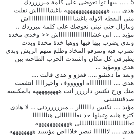
5 ….. نبيها توا تعوضى على كلمة مبرررردك
هدى ….. هههههههههههههههه ياغشاااااااش نقلت
منى النقطه الاوله ياغشاااااااااااااااااااااااااش
ومازال حتى تبنى نعوضك على كلمة مبرردك ..
مؤيد …. انى غشااااااااااااااااااش << وخدى مخده
وبدى يضرب بيها فيها ووهيا خدة مخدة وبدت
تضرب فيه وتمزقو المخاد وطلع منهم الريش وبدى
يطيرفى كل مكان واشتدت الحرب الطاحنه بين
هدى وومؤيد …
وبعد ما دهشو ….. قعزو و هدى قالت ….
هدى …. ااااااااااااه اوووووف واخيرااااا انتقمت
منك ورح تكنس دارررر انت هههههههههه بالمكنسه
صدقنننننننى
مؤيد …. نكنس دااااااار .. مبررررردنى … لا هادى
كترة هلبه وتبيلها حد تعاااااااالى هناااااااا
تعاللللللللللللللللللللللى ههههههههههههه
هدى ….. لاااااااا نبصر خلااااص مؤييييد ههههههههه