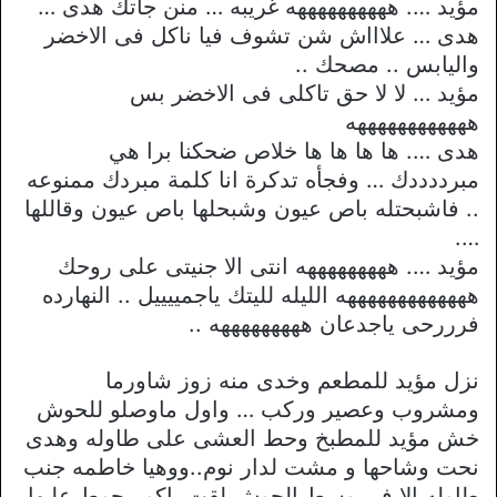
مؤيد …. ههههههههههه غريبه … منن جاتك هدى …
هدى … علاااش شن تشوف فيا ناكل فى الاخضر
واليابس .. مصحك ..
مؤيد … لا لا حق تاكلى فى الاخضر بس
ههههههههههههه
هدى …. ها ها ها ها خلاص ضحكنا برا هي
مبرددددك … وفجأه تدكرة انا كلمة مبردك ممنوعه
.. فاشبحتله باص عيون وشبحلها باص عيون وقاللها
….
مؤيد …. هههههههههه انتى الا جنيتى على روحك
هههههههههههههه الليله لليتك ياجمييييل .. النهارده
فرررحى ياجدعان هههههههههه ..
نزل مؤيد للمطعم وخدى منه زوز شاورما
ومشروب وعصير وركب … واول ماوصلو للحوش
خش مؤيد للمطبخ وحط العشى على طاوله وهدى
نحت وشاحها و مشت لدار نوم..ووهيا خاطمه جنب
طاوله الا فى وسط الحوش لقت باكو محوط عليها