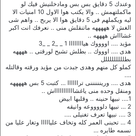
وعندك 5 دقايق بس بس ومادخلنيش فيك لو
ماكملتهمش .. والا يكتب هوا الاول 10 امنيات الا
ليه ويكملهم فى 5 دقايق هوا الا يربح .. واهم شى
الغش لا هههههه ماتنقلش منى .. نعرفك انت اكبر
غشاااش ههههه ..
مؤيد …. اووووك هياااااااا 1 _ _2 _ _3
هدى …. اوووك .. بطلش تشبح لورقتى .. ههههه
بطلللللللللل
كملو كل منهم وهدى جبدت من مؤيد ورقته وقالتله
….
هدى …. وريننننننى تراااااا … كتبت 5 بس هههههه
ومنقل وحده منى ياغشاااااااااااش ..
1…. نبيها حنينه .. وقلبها ابيض
2 … نبيها دلووووعه وانيقه
3 …. نبيها تعرف تغنيلى ….
4 … تحبنى العمر كله وتخاف عليااااا وتغار عليا من
نسمه طايره …