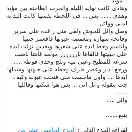
…مؤيد …. .. .. .
وهادى كانت نهاية الليله والحرب الطاحنه بين مؤيد
وهدى ……. بس … فى اللحظه نفسها كانت البدايه
لمنى ووائل …
وصل وائل للحوش ولقى منى راقده على سرير
وفاتحه سهاره ومغمضه عيونها فاقعمز جنبها
وابتسم وحط ايده على شعرها وبعدين نزلت ايده
على جبهتها فالقاها نارررررر مولعه فاهنا ناضب
سرعه للمطبخ وعبى ميه وتلج وخدى فوطه …..
ورجع لدار وعصر طرف وحطه على جبهتها وشدلها
ايدها …. واول ماحست منى فتحت عيونه وكيف
جت بتقوله وائل انى … بس هوا سكتها وقاللها
…….
وائل …..
يتبع……..
لقراءة الجزء التالي :
الجزء الخامس عشر من