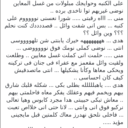
على الكنبه وحوايجك مبلولات من غسل المعاين
نوضى غيريهم توا تاخدى برده ..
منى … اااه رقبتى ….. شورا نعسنى نوووووم على
كنبه … بس انى شفت وائل .. قصددددك كنت نحلم
؟؟؟ وين وائل ؟؟
هدى … ههههههههه خيرك يابنتى شن تلهووووسى
انتى … نوضى كملى نومك فوق نوووووضى …
منى ….. حلمت انى كملت غسل معايين .. وطلعت
ولقيت وائل مقعمز مع عفراء فى جنان فى تركينه
ويحكى معاها وكأنا يشكيلها … انتى ماتصدقيش
كيف كان احساسى ..
هدى …. ياهبللللله بطلى بكى … شكله قلبك شارق
بيهم ويخمم فيهم وعقلك يفكر معاه فاحلمتى بيهم
.. معاش تبكى حبيبتى هدا مجرد كابوس وهيا تعالى
نركبو فوق انى وانتى … لانا حتى انى خلااص تعبت
… فاخلى نلحق نهدرز معاك كلمتين قبل مايجينى
مؤيد …..