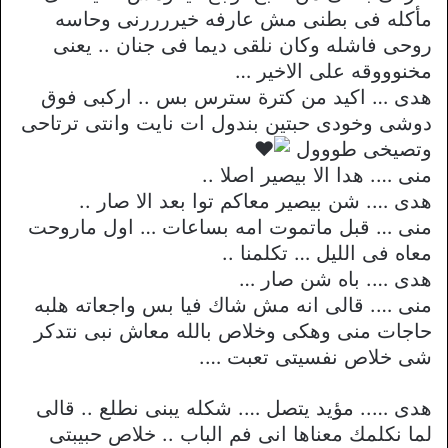
مأكله فى بطنى مش عارفه خيررررنى وحاسه
روحى فاشله وكان نلقى ديما فى جنان .. يعنى
مخنوووقه على الاخير …
هدى … اكيد من كترة سترس بس .. اركبى فوق
دوشى وخودى حبتين بندول ات نايت وانتى ترتاحى
وتصيخى طووول
منى …. هدا الا بيصير اصلا ..
هدى …. شن بيصير معاكم توا بعد الا صار ..
منى … قبل ماتموت امه بساعات … اول ماروحت
معاه فى الليل … تكلمنا ..
هدى …. باه شن صار …
منى …. قالى انه مش شاك فيا بس واجعاته هلبه
حاجات منى وهكى وخلاص بالله معاش نبى نتدكر
شى خلاص نفسيتى تعبت ….
هدى ….. مؤيد يتصل …. شكله يبنى نطلع .. قالى
لما نكلمك معناها انى فم الباب .. خلاص حبيبتى