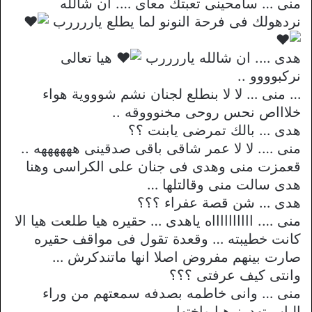
منى … سامحينى تعبتك معاى …. ان شالله
نردهولك فى فرحة النونو لما يطلع ياررررب
هدى …. ان شالله ياررررب
هيا تعالى
نركبوووو ..
… منى … لا لا بنطلع لجنان نشم شوووية هواء
خلاااص نحس روحى مخنوووقه ..
هدى … بالك تمرضى يابنت ؟؟
منى …. لا لا عمر شاقى باقى صدقينى ههههههه ..
قعمزت منى وهدى فى جنان على الكراسى وهنا
هدى سالت منى وقالتلها …
هدى … شن قصة عفراء ؟؟؟
منى …. ااااااااااه ياهدى … حقيره هيا طلعت هيا الا
كانت خطيبته … وقعدة تقول فى مواقف حقيره
صارت بينهم مفروض اصلا انها ماتندكرش …
وانتى كيف عرفتى ؟؟؟
منى … وانى خاطمه بصدفه سمعتهم من وراء
الباب تهدرز هيا واختها ..