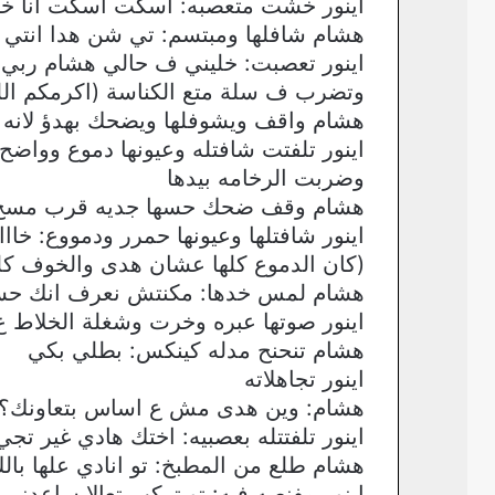
اينور خشت متعصبه: اسكت اسكت انا خ
هشام شافلها ومبتسم: تي شن هدا انت
اينور تعصبت: خليني ف حالي هشام ربي 
وتضرب ف سلة متع الكناسة (اكرمكم الل
هشام واقف ويشوفلها ويضحك بهدؤ لانه 
اينور تلفتت شافتله وعيونها دموع ووا
وضربت الرخامه بيدها
هشام وقف ضحك حسها جديه قرب مسح ع
اينور شافتلها وعيونها حمرر ودمووع: خااا
(كان الدموع كلها عشان هدى والخوف كل
هشام لمس خدها: مكنتش نعرف انك حس
اينور صوتها عبره وخرت وشغلة الخلاط ع 
هشام تنحنح مدله كينكس: بطلي بكي
اينور تجاهلاته
هشام: وين هدى مش ع اساس بتعاونك؟
اينور تلفتتله بعصبيه: اختك هادي غير ت
هشام طلع من المطبخ: تو انادي علها با
اينور مفنصه فيه: تو تركب تعالا ساعدني