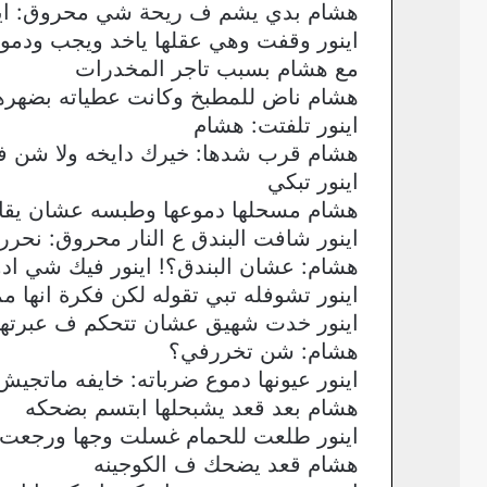
هشام بدي يشم ف ريحة شي محروق: اين
اينور وقفت وهي عقلها ياخد ويجب ودمو
مع هشام بسبب تاجر المخدرات
هشام ناض للمطبخ وكانت عطياته بضهرها:
اينور تلفتت: هشام
هشام قرب شدها: خيرك دايخه ولا شن ف
اينور تبكي
هشام مسحلها دموعها وطبسه عشان يقاب
اينور شافت البندق ع النار محروق: نحرر
هشام: عشان البندق؟! اينور فيك شي اد
اينور تشوفله تبي تقوله لكن فكرة انها م
اينور خدت شهيق عشان تتحكم ف عبرتها
هشام: شن تخررفي؟
اينور عيونها دموع ضرباته: خايفه ماتجيش
هشام بعد قعد يشبحلها ابتسم بضحكه
اينور طلعت للحمام غسلت وجها ورجعت
هشام قعد يضحك ف الكوجينه