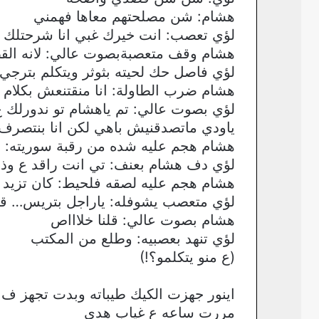
هشام: شن مصلحتهم معاها فهمني
لؤي تعصب: انت خيرك غبي انا شرحتلك ب
هشام وقف متعصبةبصوت عالي: لانه القص
لؤي فاصل حك لحيته بثوثر ويتكلم بترج
هشام ضرب الطاولة: انا منقتنعش بكلام 
لؤي بصوت عالي: تم ياهشام تو ندورلك
ياودي ماتصدقنيش باهي لكن انا بنتصرف
هشام هجم عليه شده من رقبة سوريته: 
لؤي دف هشام بعنف: تي انت راقد ع وذ
هشام هجم عليه لصقه فلحيط: كان تزيد حر
لؤي متعصب يشوفله: ياراجل بتريس… ق
هشام بصوت عالي: قلنا خلاااص
لؤي تنهد بعصبيه: وطلع من المكتب
(ع منو يتكلمو؟!)
اينور جهزت الكيك طيباته وبدت تجهز ف 
مررت ساعه ع غياب هدى