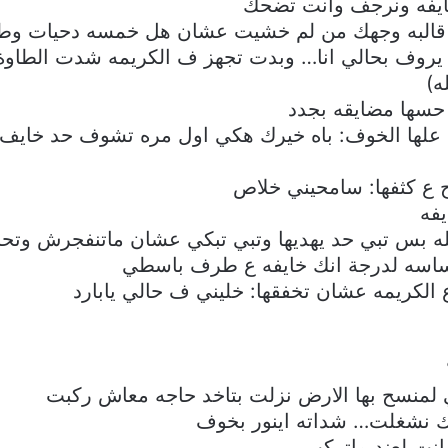
ايفه ونرجف وانت تضحك
ي قالبه وجهك من لم خشيت عشان هل خمسه دحيات وط
يروف بحالي انا… وبدت تجهز ف الكريمه شدت الطاوة 
ه)
حسها مضايقه بجدد
ضح علها الخوف: باه خيرك هكي اول مره تشوف حد خاي
 كثفها: سامحيني خلاص
يفه
ه بس تبي حد يهديها وتبي تبكي عشان ماتنفجرش وتحج
اسه لدرجة انك خايفه ع طرف باسطي
الكريمه عشان تخفقها: خليني ف حالي يابارد
جي لمنسح بها الارض نزلت بتاخد حاجه معاش ركبت
لك نشغلت… شداته اينور بخوف
 انت لعند ماتركب