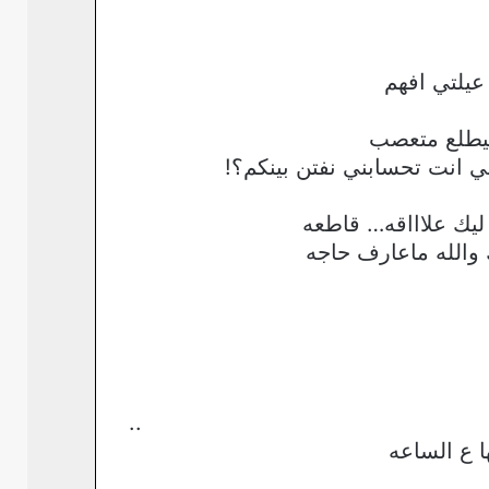
يلتي افهم
بيطلع متعصب
انت تحسابني نفتن بينكم؟!
يك علاااقه… قاطعه
والله ماعارف حاجه
..
 ع الساعه