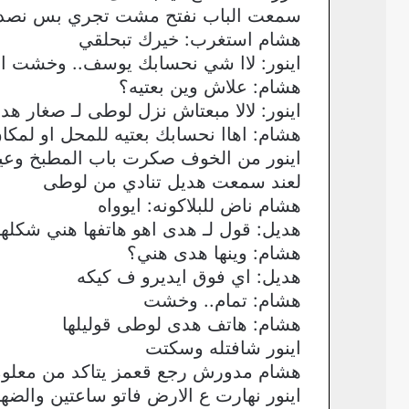
سمعت الباب نفتح مشت تجري بس نصدم
هشام استغرب: خيرك تبحلقي
اينور: لاا شي نحسابك يوسف.. وخشت ا
هشام: علاش وين بعتيه؟
اينور: لالا مبعتاش نزل لوطى لـ صغار ه
هشام: اهاا نحسابك بعتيه للمحل او لمكان
اينور من الخوف صكرت باب المطبخ وعيو
لعند سمعت هديل تنادي من لوطى
هشام ناض للبلاكونه: ايوواه
هديل: قول لـ هدى اهو هاتفها هني شكلها 
هشام: وينها هدى هني؟
هديل: اي فوق ايديرو ف كيكه
هشام: تمام.. وخشت
هشام: هاتف هدى لوطى قوليلها
اينور شافتله وسكتت
هشام مدورش رجع قعمز يتاكد من معلو
اينور نهارت ع الارض فاتو ساعتين والضه