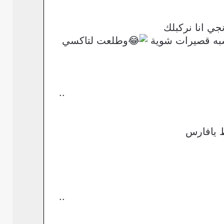
جي انا نركبلك
ـ شبه قصيرات شوية
وطلعت لتاكسي
..
ط يافارس
..