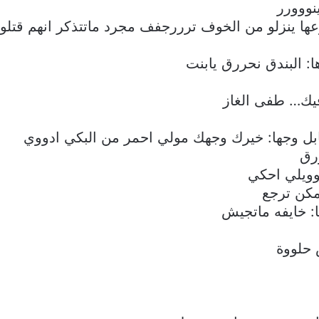
ووورر
عها ينزلو من الخوف ترررجفف مجرد ماتتذكر انهم قت
 البندق نحررق يابنت
يك… طفى الغاز
ل وجها: خيرك وجهك مولي احمر من البكي ادووي
رق
وويلي احكي
مكن ترجع
: خايفه ماتجيش
 حلووة