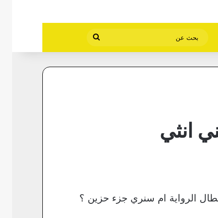
بحث
عن
ي انثي
ال الرواية ام سنري جزء حزين ؟