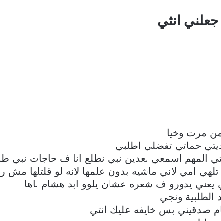
جعلني انثي
ن مرت وخيا
ديتي حماتي تفضلي اطلبي
المهم اسمعي بعدين نبي نطلع انا ف حاجات نبي طال
تلهي امي لاني ماشيه بدون علمها لانه لو قلتلها مش ر
يعني يدورو ف شعره عشان يلوو ايد هشام باها
 الطلبية ونجي
م صدقيني بس خايفه عليك انتي