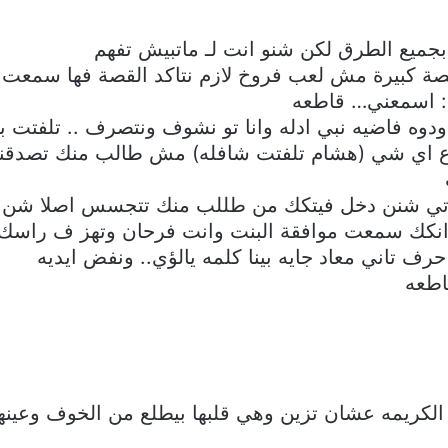
جميع الطرق لكن شنو انت لـ ماتبيش تفهم
ة كبيرة مش لعب فروخ لازم نتاكد القصة فها سمعت ع
ي: اسمعني… قاطعه
ودوه فاضيه نبي ادله وانا تو نشوف ونتصرف .. تلفتت 
 ع اي شي (هشام تلفتت شافله) مش طالب منك تصدقني 
تي شنن دخل فيتكك من طللب منك تتجسس اصلا شن ل
انكك سمعت موافقة البنت وانت فرحان وتهز ف راسك 
ف تاني معاد جايه بينا كلمه يالؤي.. ونفض ايديه
اطعه
الكريمه عشان تزين وهي قلبها بيطلع من الخوف وعينها