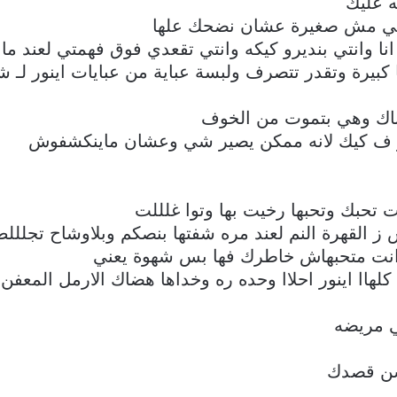
 عليك
ا هي مش صغيرة عشان نضحك علها
انا وانتي بنديرو كيكه وانتي تقعدي فوق فهمتي لعند مان
ها كبيرة وتقدر تتصرف ولبسة عباية من عبايات اينور ل
باك وهي بتموت من الخوف
ز ف كيك لانه ممكن يصير شي وعشان ماينكشفوش
 تحبك وتحبها رخيت بها وتوا غلللت
ز القهرة النم لعند مره شفتها بنصكم وبلاوشاح تجللل
نت متحبهاش خاطرك فها بس شهوة يعني
اا اينور احلاا وحده ره وخداها هضاك الارمل المعفن
لي مريضه
شن قصدك