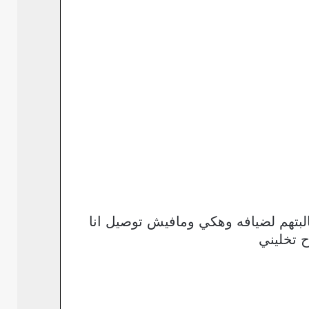
بتهم لضيافه وهكي ومافيش توصيل انا
ح تخليني