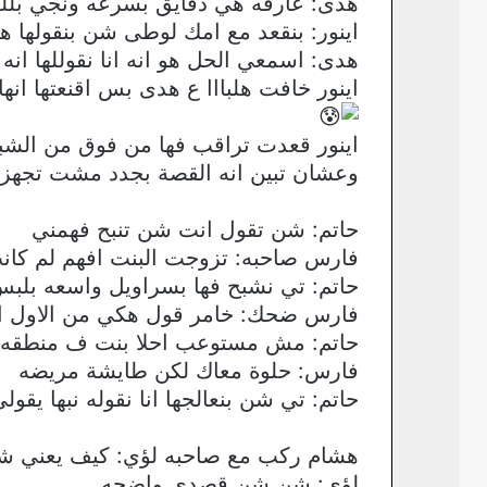
هدى: عارفه هي دقايق بسرعه ونجي بلله
اينور: بنقعد مع امك لوطى شن بنقوله
هدى: اسمعي الحل هو انه انا نقوللها انه 
اينور خافت هلبااا ع هدى بس اقنعتها ان
اينور قعدت تراقب فها من فوق من الش
وعشان تبين انه القصة بجدد مشت تجه
حاتم: شن تقول انت شن تنبح فهمني
فارس صاحبه: تزوجت البنت افهم لم كانت
حاتم: تي نشبح فها بسراويل واسعه بلبس 
فارس ضحك: خامر قول هكي من الاول ا
حاتم: مش مستوعب احلا بنت ف منطقه كله
فارس: حلوة معاك لكن طايشة مريضه
حاتم: تي شن بنعالجها انا نقوله نبها يقو
هشام ركب مع صاحبه لؤي: كيف يعني 
لؤي: شن شن قصدي واضحه