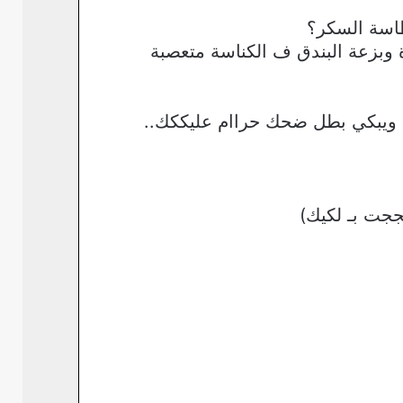
اسة السكر؟
وبزعة البندق ف الكناسة متعصبة
ف ويبكي بطل ضحك حراام عليككك..
جت بـ لكيك)