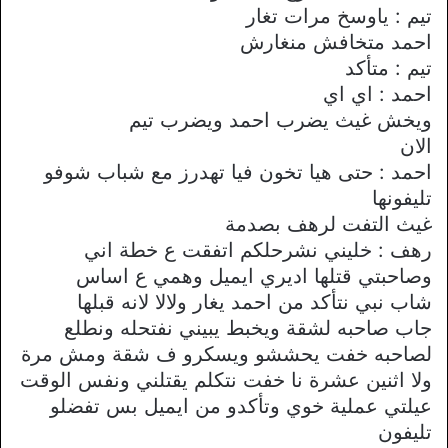
تيم : ياوسخ مرات تغار
احمد متخافش منغارش
تيم : متأكد
احمد : اي اي
ويخش غيث يضرب احمد ويضرب تيم
الان
احمد : حتى هيا تخون فيا تهدرز مع شباب شوفو
تليفونها
غيث التفت لرهف بصدمة
رهف : خليني نشرحلكم اتفقت ع خطة اني
وصاحبتي قتلها اديري ايميل وهمي ع اساس
شاب نبي نتأكد من احمد يغار ولالا لانه قبلها
جاب صاحبه لشقة ويخبط يبيني نفتحله ونطلع
لصاحبه خفت يحششو ويسكرو ف شقة ومش مرة
ولا اثنين عشرة نا خفت نتكلم يقتلني ونفس الوقت
عيلتي عملية خوي وتأكدو من ايميل بس تفضلو
تليفون