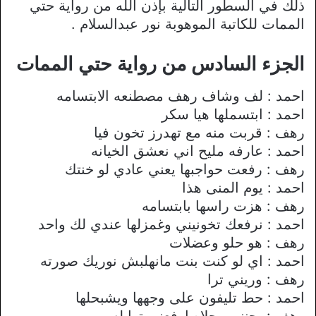
ذلك في السطور التالية بإذن الله من رواية حتي
الممات للكاتبة الموهوبة نور عبدالسلام .
الجزء السادس من رواية حتي الممات
احمد : لف وشاف رهف مصطنعه الابتسامه
احمد : ابتسملها هيا سكر
رهف : قربت منه مع تهدرز تخون فيا
احمد : عارفه مليح اني نعشق الخيانه
رهف : رفعت حواجبها يعني عادي لو خنتك
احمد : يوم المنى هذا
رهف : هزت راسها بابتسامه
احمد : نرفعك تخونيني وغمزلها عندي لك واحد
رهف : هو حلو وعضلات
احمد : اي لو كنت بنت مانهلبش نوريك صورته
رهف : وريني ترا
احمد : حط تليفون على وجهها ويشبحلها
رهف : يجننن محلاه ارفعني توا له