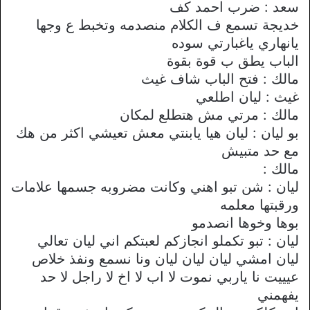
سعد : ضرب احمد كف
خديجة تسمع ف الكلام منصدمه وتخبط ع وجها
يانهاري ياغبارتي سوده
الباب يطق ب قوة بقوة
مالك : فتح الباب شاف غيث
غيث : ليان اطلعي
مالك : مرتي مش هتطلع لمكان
بو ليان : ليان هيا يابنتي معش تعيشي اكثر من هك
مع حد متبيش
مالك :
ليان : شن تبو اهني وكانت مضروبه جسمها علامات
ورقبتها معلمه
بوها وخوها انصدمو
ليان : تبو تكملو انجازكم لعبتكم اني ليان تعالي
ليان امشي ليان ليان ليان ونا نسمع ونفذ خلاص
عيييت نا ياربي نموت لا اب لا اخ لا راجل لا حد
يفهمني