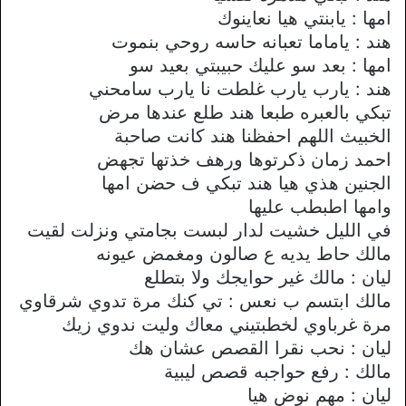
امها : يابنتي هيا نعاينوك
هند : ياماما تعبانه حاسه روحي بنموت
امها : بعد سو عليك حبيبتي بعيد سو
هند : يارب يارب غلطت نا يارب سامحني
تبكي بالعبره طبعا هند طلع عندها مرض
الخبيث اللهم احفظنا هند كانت صاحبة
احمد زمان ذكرتوها ورهف خذتها تجهض
الجنين هذي هيا هند تبكي ف حضن امها
وامها اطبطب عليها
في الليل خشيت لدار لبست بجامتي ونزلت لقيت
مالك حاط يديه ع صالون ومغمض عيونه
ليان : مالك غير حوايجك ولا بتطلع
مالك ابتسم ب نعس : تي كنك مرة تدوي شرقاوي
مرة غرباوي لخطبتيني معاك وليت ندوي زيك
ليان : نحب نقرا القصص عشان هك
مالك : رفع حواجبه قصص ليبية
ليان : مهم نوض هيا