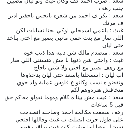
سعد : ضرب احمد كف وكان غيث وبو ليان مصبين
جنب رهف
سعد : يكر ف احمد من شعره يانجس ياحقير ادير
ف مرتك
غيث : ياعمي اسمحلي اوكي نحنا نسابات لكن
اللي صار مع بنت عمي مانبي يصير مع اختي بناخذ
حتى ليان
سعد : منصدم مالك شن ذنبه هدا ذنب خوه
غيث : واختي شن ذنبها نا مش هنستنى اللي صار
مع رهف يصير مع اختي ولا شني ياحاج
اب ليان : اسمحلنا ياسعد حتى ليان بناخذوها
ونفضو ه نسب وكانو ع فلوس عملية ولد خوي
متخافش هنردوهم لكم
سعد : عيب مش بينا ه كلام ومهما تقولو معاكم حق
قبل 5 ساعات
رهف سمعت مكالمة احمد وصاحبه انصدمت
على طول جرت اتصلت ب غيث وقاللها افتحي
تسجيل وهيا لما مشت كان غيث يراقب فيهم