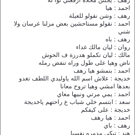
احمد : هيا
رهف : وشن نقولو للعيلة
احمد : نقولو مستاحشين بعض مزلنا عرسان ولا
شني
رهف : باه
روان : ليان مالك غداء
مالك : ليان نكملو هدرزة ف الحوش
ناض وهيا على طول وراه تنفض رمله
احمد : بنمشو هيا رهف
خديجة : علاش اسم الله ياوليدي اللطف تغدو
بعدها امشي وهيا تروح معانا
احمد : يمي مرتي ونبيها معاي
سعد : ابتسم خلي شباب ع راحتهم ياخديجة
خديجة : على كيفكم
احمد : هيا رهف
رهف : باي
هند : تبكي مدمره نفسيا