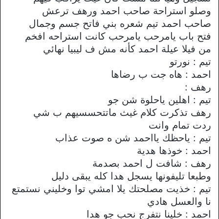
وصلو استراحة صاحب احمد ورهف ترعش
صاحب احمد تيم شعره بني فاتح جسم وجمال
فتح باب يامرحب يامرحب كانت استراحه افخم
من فيلا عيلة احمد كأنه مش ف ليبيا نهائي
تيم : نورتو
احمد : هاه جت ب رضاها
رهف :
تيم : اهلين ياحلوة شن جو
رهف تذكرت كلام غيث ماتتحسسيهم ب شي
ردت تمام وانت
تيم : ياحظك يااحمد شن ه صوت عذاب
احمد : خوذها هدية
رهف : شافت ل احمد بصدمة
وطبعا تليفونها يسجل هدا كله يبقى دليل
تيم : خذيت مصلحتك يلا امشي توا وخليني نستمتع
نا والعسل هادي
احمد : خلينا نتفرج نحب جو هدا