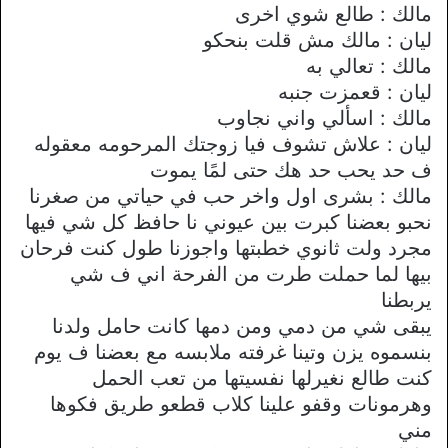
مالك : طالع شوي اخرى
ليان : مالك مش قلت بنحكو
مالك : تعالي به
ليان : قعمزت جنبه
مالك : اسألي واني نجاوب
ليان : علاش تشوف فيا زوجتك المرحومه معقوله
ف حد يحب حد هك حتى لمًا يموت
مالك : بشرى اول واخر حب في حياتي من صغرنا
نحبو بعضنا كبرت بين عيوني نا حافظ كل شي فيها
مجرد ولت ثانوي خطبتها واجوزنا طول كنت فرحان
بيها لما حملت طرت من الفرحة اني ف شي
يربطنا
يبقى شي من دمي ومن دمها كانت حامل ولدنا
بنسموه يزن وتينا غرفته ملابسه مع بعضنا ف يوم
كنت طالع نغيرلها نفسيتها من تعب الحمل
وهرمونات وقفو علينا كلاب قطعو طريق فكوها
مني