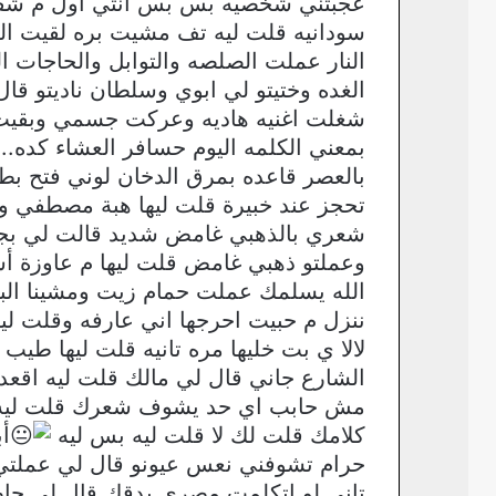
عجبتني شخصيه بس بس انتي اول م شفت
سودانيه قلت ليه تف مشيت بره لقيت ال
النار عملت الصلصه والتوابل والحاجات
الغده وختيتو لي ابوي وسلطان ناديتو 
شغلت اغنيه هاديه وعركت جسمي وبقيت 
بمعني الكلمه اليوم حسافر العشاء كده..
بالعصر قاعده بمرق الدخان لوني فتح 
تحجز عند خبيرة قلت ليها هبة مصطفي و
شعري بالذهبي غامض شديد قالت لي بجي
وعملتو ذهبي غامض قلت ليها م عاوزة أ
الله يسلمك عملت حمام زيت ومشينا ال
ننزل م حبيت احرجها اني عارفه وقلت ليه
لالا ي بت خليها مره تانيه قلت ليها ط
الشارع جاني قال لي مالك قلت ليه اقع
مش حابب اي حد يشوف شعرك قلت ليه سلط
كلامك قلت لك لا قلت ليه بس ليه
أ
حرام تشوفني نعس عيونو قال لي عملتي
تاني لو اتكلمت مصري بدقك قال لي حاض