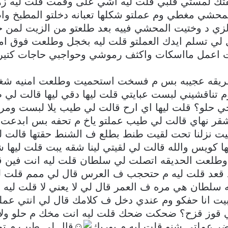
ك لمستي قلبي قلت ليه اشي على وقمت قلت ليه ز
محشي مغطي وم عملتو شكلها تعبانه دخلتو المطبخ وا
 الزي د وختيت المحشي فييه بعد طلعتو من الزيت ل
قال لي تسلم ايدك العملتو قلت ليه بخجل وطلعت فوق
اعمل مااسكات واكثف رموشي وحواجبي حاجات كتيرة ا
بطريقه عجيبه بس م فسخت استحميت وطلعت امنيه شغ
م تناقشيني لبست عبايتي قلت ليها دقي ليها قالت ل
 حلو؟ قلت ليها اي ارح قالت لي طيب يلا لبست ومرق
شقر نهاي قالت لي طيب عملتو ياخ م تحفه بس ابدعت 
بيت نزلنا تحت لقيت طنط بطلع ف الشنط حقتها قالت 
ا كويس والله قالت لي لقيتي لينا شقه يبت قلت ليها ش
يب وطلعت الحديقه اتصلت لي سلطان قلت ليه انت فين 
د قعد قلت ليه م حتحجب ف العرس قال لي ممم قلت ليه
ان هي مره ف العمر قال لي لا يعني لا قلت ليه سلط
بيت انا حفكو وم عندي دخل ف كلامك قال لي انتي عمل
 قوز قزح؟ ضحكت ضحك قلت ليه انت مخك م حلو ولا ش
ر عملتي شنو قلت ليه م بوريك
قال لي طيب م تور