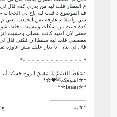
ع المطار قلت ليه من بدري كدة قال لي 
ف الموضوع د قلت ليه ياخ بي الحجاب م 
شي واصلا م عارفه بس اتخلعت يعني م ز
كدة قمت من سكات ومشيت دخلت شوية سل
حقتي لان امنيه كانت بتصلي ومشيت انز
معصمي قلت ليه سلطااان فكني قال لي 
قال لي بنان انا بغار عليك مش عاوزة ت
*_-_-_-_-_-_-_-_-_-_-_-_-_-*
*سَقَطَ العَشَمْ يا شقيقَ الروح حَسبُنا أننا لا ن
*☆اشوفكم
☆*
*☆bnan☆*
————————————–
———————
*☆يتبــــــــــــــــــــــــــــــــــــــــــ