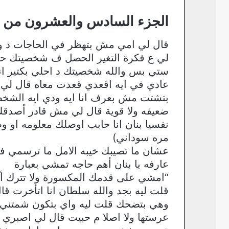
الجزء السادس والعشرون من ر
قال لي امي مش بتهظر في الحاجات د و
لي ع فكرة التغير الحصل ف شخصيتك حبب
ستي بس والله شخصيتك د احلي بكتير ان
عادي في ايه اقعدي قعدت معاه قال لي ك
بتشتت مش بعرف انا ايه ودي ايه الشخ
ضعيفه ولا قوية قال لي مش قادر أصدقك ب
نفسيا بنان انا حابب اوصلك معلومه او
مره سوداني)
عشان ما تصيبك خيبه الامل ما ترسمي في
عارفه يا بنان أهم حاجه تمشي بعبارة
“امشي على قدمك المكسورة ولا تترك أث
قلت ليه بجد والله سلطان انا اتأخرت ق
وهي بتضحك قلت ليه واي بتكون شمتني 
عرستها ولا اصلا م حبيت قال لي اصبري 