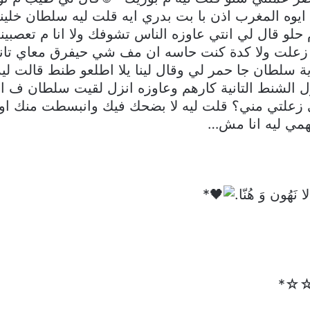
ايوه المغرب اذن با بت بدري ايه قلت ليه سلطان خلين
حلو قال لي انتي عاوزه الناس تشوفك ولا انا م تعصبي
علت ولا كدة كنت حاسه ان مف شي حيفرق معاي تاني 
طان جا حمر لي وقال لينا يلا اطلعو طنط قالت ل
ل الشنط التانية كارهم وعاوزه انزل لقيت سلطان ف ا
زعلتي مني؟ قلت ليه لا بضحك فيك وانبسطت منك او
فهمي ليه انا مش…
َهُون وَ هُنّا.
*
ــع☆☆*