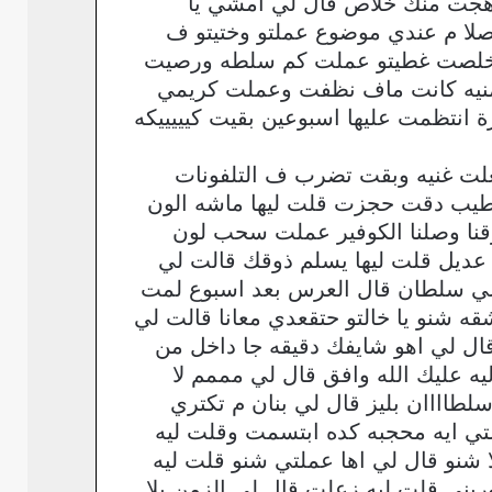
هجت منك خلاص قال لي امشي يا
صلا م عندي موضوع عملتو وختيتو ف
من خلصت غطيتو عملت كم سلطه ورصيت
 امنيه كانت ماف نظفت وعملت كريمي
نتظمت عليها اسبوعين بقيت كيييييكه
لت غنيه وبقت تضرب ف التلفونات
ي طيب دقت حجزت قلت ليها ماشه الون
نا وصلنا الكوفير عملت سحب لون
عديل قلت ليها يسلم ذوقك قالت لي
لي سلطان قال العرس بعد اسبوع لمت
قه شنو يا خالتو حتقعدي معانا قالت لي
قال لي اهو شايفك دقيقه جا داخل من
 عليك الله وافق قال لي مممم لا
اااان بليز قال لي بنان م تكتري
تي ايه محجبه كده ابتسمت وقلت ليه
نو قال لي اها عملتي شنو قلت ليه
يني قلت ليه زعلت قال لي الزمن يلا