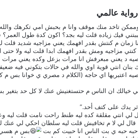
واية عالمي
ممكن تاخد منك موقف وانا م بحبش امي تكرهك والله
تني فيك زياده قلت ليه بجد؟ اكون كدة طول العمر؟ ق
ا زمان م كنتش بقدر افهمك يعني مزاجيه شديد قلت لي
نتي مزاجيه ومش بقدر افهمك ابدا قلت ليه ولا حتى ا
صيه د يعني مبعرفش انا مرات بزعل وكده يعني مرات 
نان انتي قوية اوي والله في حالات بتكوني فيه ضعيفة
 وصيه اعتبريها اي حاجه (الكلام د مصري ي خوانا بس
 خيالك ان الناس م حتستغنيش عنك لا كل حد بتغير بس
ر يدك على كتف أحد.”
ال لي انتي مقلقة كده ليه طنط راحت نامت قلت ليه 
قال لي لا م تخافيش قلت ليه سلطان احكي لي عنك 
حبه حبه ي بت الناس انا حبيت كم بت
بس م هسي ل