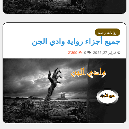
روايات رعب
جميع أجزاء رواية وادي الجن
فبراير 27, 2022
0
2٬890