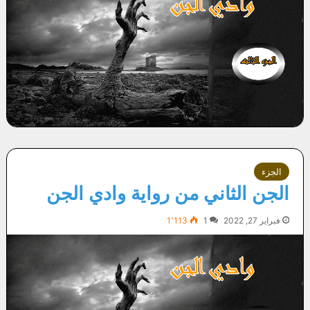
الجزء
الجن الثاني من رواية وادي الجن
فبراير 27, 2022
1
1٬113