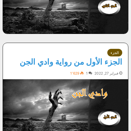
الجزء
الجزء الأول من رواية وادي الجن
فبراير 27, 2022
1
1٬629