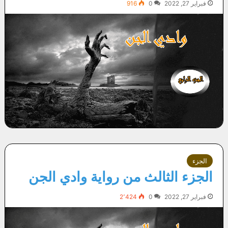
فبراير 27, 2022
0
916
الجزء
الجزء الثالث من رواية وادي الجن
فبراير 27, 2022
0
2٬424