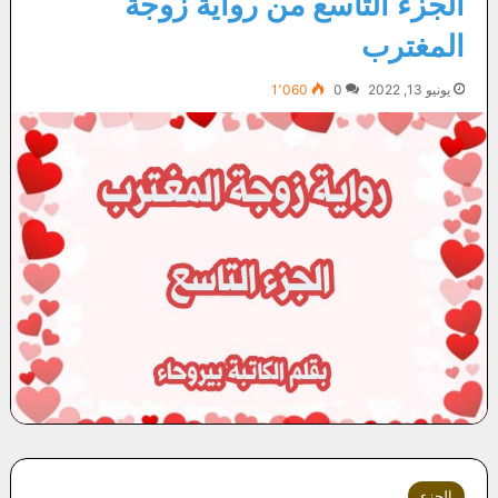
الجزء التاسع من رواية زوجة
المغترب
يونيو 13, 2022
0
1٬060
الجزء