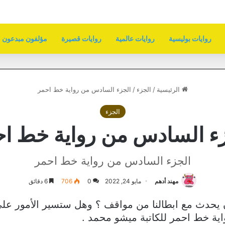
روايات بوليسية
روايات عالمية
روايات قصيرة
مؤلفون مبدعون
الرئيسية
/
الجزء
/
الجزء السادس من رواية خط احمر
الجزء
ء السادس من رواية خط ا
الجزء السادس من رواية خط احمر
مهند أدهم
مايو 24, 2022
0
706
6 دقائق
ن يحدث مع ابطالنا من مواقف ؟ وهل ستسير الأمور عل
واية خط احمر للكاتبة ميشو محمد .