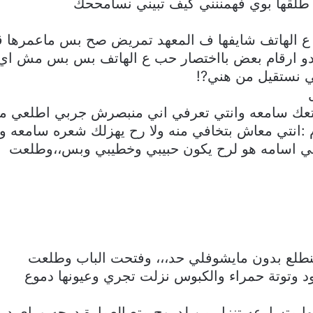
لقها بوي فهمننني كيف تبيني نسامححك
 ع الهاتف شايفها ف المعهد تمريض صح بس ماعمرها قر
خدو ارقام بعض بااختصار حب ع الهاتف بس بس مش ا
ني نستقيل من هني?!
متعك سامعه وانتي تعرفي اني منبصرش جربي اطلعي 
 :انتي معاش بتخافي منه ولا رح يهزلك شعره سامعه 
ي اسامه هو لرح يكون حبيبي وخطيبي وبس،،وطلعت
نطلع بدون مايشوفلي حد،،، وفتحت الباب وطلعت
 وتوتة حمراء والكبوس نزلت تجري وعيونها دموع
ا متسارعه تنزل من لدروج متع العمارة درجه وراى در