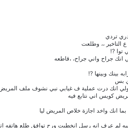
دري تردي
 التاخير ،، وطلعت
توا ?!
 انك جراح واني جراح، ،قاطعه
بينك وبينها ?!
ي بس
ولي انك درت عملية ف غيابي نبي نشوف ملف المريض
ريض كويس اني نتابع فيه
ما انك واخد اجازة خلاص المريض ليا
بيه لم عرف انه رسل انخطبت ورح توافق طلع هاتفه ات