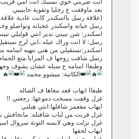
انت ضربني خوي بسببك انت امي قريب ط
بعد ماوقفت ع رجليا وتقوية جاينييي
(علاقة رسل بااسكندر كانت عادية علاقة
رسل حباته واسكندر عجباته وتواصلو و
اسكندر: شن تبيني ندير انتي قوليلي تبي
رسل: لا انت وراك عيله ،اني لرح نستقيل
اسكندر:تستقيلي من هني ننهيه اسامه 
رسل شافت روحها ف المرايا متع الحمام
وطبعاا اسامه ع سبله عشان يشوف وجه
الكاتبة: ميشوو محمد
طبعاا ايهاب قعد معاها ف الصاله
غزل وقفت مسحت دموعها: رجعني !!
ايهاب مقعمز شافلها:انتي هبلتي
غزل قربت من لباب شافتله: ماتخافش ب
غزل نزلت وهي لابسه التوتة سروال اسود
ايهاب لحقها
غزل مجرد مانزلت وهي تبكي ودقات قلبه