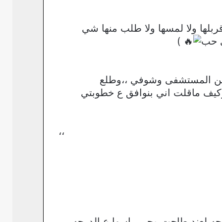
بلها ولا لمسها ولا طلب منها شي
ي حب
)
من المستشفى وشوفي ،،وطلع
وكيف ماقلت اني بنوافق ع خطوبتي
،،
جه لعند طاحت وجي راسها ع الدرجه