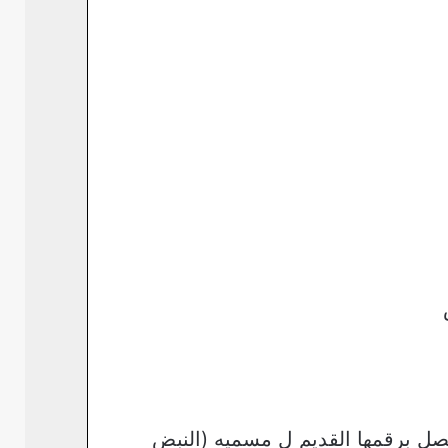
صل برقمها القديم ل مسميه (النبض