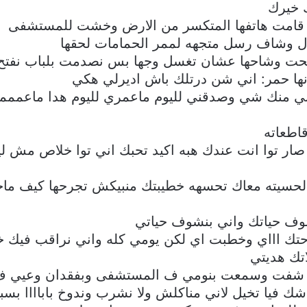
ك خيرك
امت هاتفها المتكسر من الارض وخشت للمستشفى
زل وشاف رسل متجهه لممر الحمامات لحقها
حت وشاحها عشان تغسل وجها بس نصدمت بلباب نفتح
ها حمر: اني شن درتلك باش اديرلي هكي
ي منك شي وصدقني لليوم ماعمري لليوم هدا ماعممم
اطعاته
 توا انت عندك هبه اكيد تحبك اني توا خلاص مش ليك
حسيته معاك تحسهه خطيبتك منبيكش تجرحها كيف ماج
وف حياتك واني بنشوف حياتي
تك اااي وخطبت اي لكن يومي كله واني نراقب فيك 
تك هديتي
كيد شفت وسمعت بنومي ف المستشفى وبفقدان وعي
ك فيا تخيل لاني مناكلش ولا نشرب وندوخ باباااا بسب