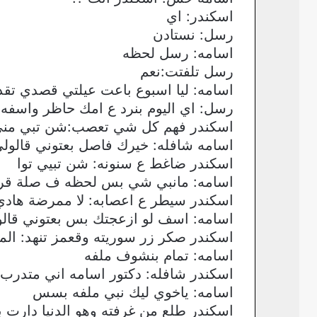
اسكندر: اي
رسل: نستادن
اسامه: رسل لحظه
رسل تلفتت:نعم
اسامه: ليا اسبوع باعت عيلتي قصدي تق
رسل: اي اليوم بنرد ع امك حاظر واسفه ع
اسكندر فهم كل شي تعصب:شن تبي مني 
اسامه شافله: خيرك فاصل بعتوني قالولي
اسكندر ضاغط ع سنونه: شن تبيي توا
اسامه: مانبي شي بس لحظه ف صلة قرابه 
اسكندر سيطر ع اعصابه: لا ممرضة هاد
اسامه: اسف لو ازعجتك بس بعتوني قال
اسكندر صكر زر سوريته وقعمز تنهد: الم
اسامه: تمام بنشوف ملفه
اسكندر شافله: دكتور اسامه اني متدرب ب
اسامه: ياخوي ليك نبي ملفه بسس
اسكندر طلع من غرفته وهو الدنيا دارت 