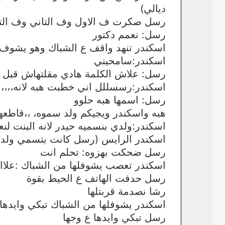
ديالي)
رسل صكرت ف الاول وف التاني وف التا
رسل: نعمم دكتور
اسكندر تنهد واقف ع الشباك وهو يشوف
اسكندر:سامحيني
رسل: علاش الكلمة هادي مقلتهاش قبل م
اسكندر:رسسللل اني خطبت هبه لانه،،،
رسل: اسمها هبه حلوو
هبه واسكندر ويجيكم ولد سموه، ،،قاطعها
اسكندر:ولدي بنسميه حيدر لانه البنت ل
اسكندر الرايس (رسل كانت بتسمي ولده
رسل ضحكت بهزوه: تحلم انت
اسكندر تعصب يشوفلها من الشباك :علاا
رسل حدفت الهاتف ع الحيط بقوة
رشا نصدمة قربتلها
اسكندر يشوفلها من الشباك تبكي وايدها 
رسل تبكي وايدها ع وجها