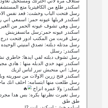
ستلاف مره لاني اخترتك ومستحيل نعاود 
اسكندر طلع من الكافيتريا متع المستشف
رسل فتحت الباب وخشت: قعد نفس ال
اسكندر قربلها عيونه حمر: اسمعي اني 
رسل وهي تشوف عيونه الحمر من الغيره: 
اسكندر عيونه حمر:رسل ماتسفزينش
رسل قربت من المكتب ادور فتحت درج الم
رسل مدتله دبلته: تصدق امنيتي الوحيد
اسكندر: رسلل
رسل تشوف دبلته لفي ايدها: خاطري نشوف
اسكندر تنهد خدي الدبله منها : هادي م
رسل: اني منحبش نبرر لناس لزيك
اسكندر فتح زرين الاولات من سوريته وب
رسل طلعت منها ابتسامه: احلف انك ماح
اسكندر: ولا عمره انزاح
رسل تغيرت نظرتها بكره: بس هدا مجرد
طق طق
اسامه خش: اسكندر انت ?!