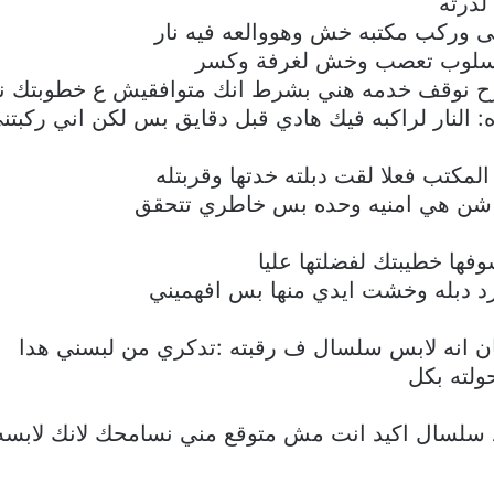
لدرته
ى وركب مكتبه خش وهووالعه فيه نار
اسلوب تعصب وخش لغرفة وكسر
رح نوقف خدمه هني بشرط انك متوافقيش ع خطوبتك نو
النار لراكبه فيك هادي قبل دقايق بس لكن اني ركبتن
كتب فعلا لقت دبلته خدتها وقربتله
ه شن هي امنيه وحده بس خاطري تتحقق
ها خطيبتك لفضلتها عليا
جرد دبله وخشت ايدي منها بس افهميني
ان انه لابس سلسال ف رقبته :تدكري من لبسني هدا
ولته بكل
 سلسال اكيد انت مش متوقع مني نسامحك لانك لابسه