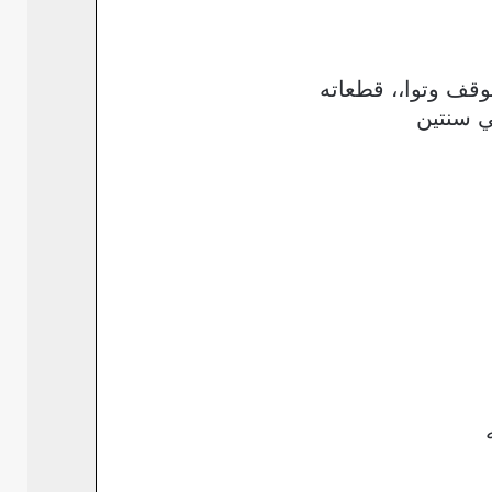
قف وتوا،، قطعاته
ي سنتين