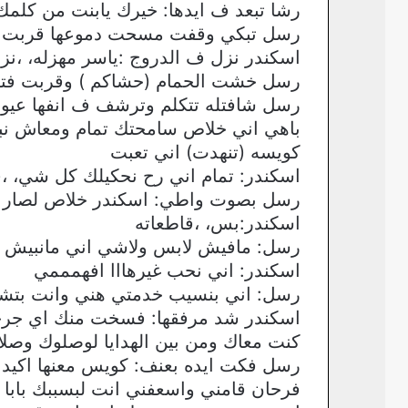
رشا تبعد ف ايدها: خيرك يابنت من كلم
رسل تبكي وقفت مسحت دموعها قربت ق
اسكندر نزل ف الدروج :ياسر مهزله، ،ن
رسل خشت الحمام (حشاكم ) وقربت فت
رسل شافتله تتكلم وترشف ف انفها عيون
باهي اني خلاص سامحتك تمام ومعاش نب
كويسه (تنهدت) اني تعبت
اسكندر: تمام اني رح نحكيلك كل شي، ،ق
رسل بصوت واطي: اسكندر خلاص لصار صار
اسكندر:بس، ،قاطعاته
رسل: مافيش لابس ولاشي اني مانبيش ل
اسكندر: اني نحب غيرهااا افهمممي
رسل: اني بنسيب خدمتي هني وانت بتش
اسكندر شد مرفقها: فسخت منك اي جرح
كنت معاك ومن بين الهدايا لوصلوك وصلا
رسل فكت ايده بعنف: كويس معنها ا
فرحان قامني واسعفني انت لبسببك بابا ش