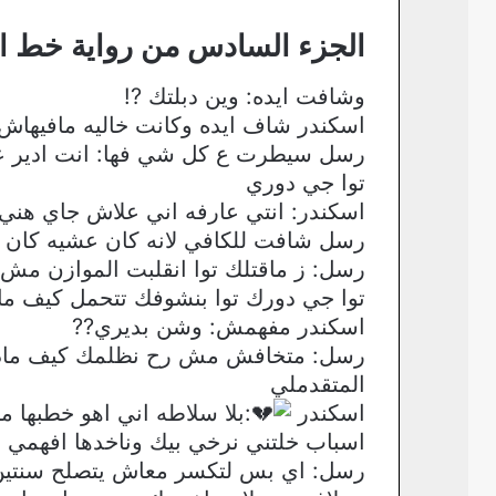
الجزء السادس من رواية خط ا
وشافت ايده: وين دبلتك ?!
اسكندر شاف ايده وكانت خاليه مافيهاش 
رسل سيطرت ع كل شي فها: انت ادير عم
توا جي دوري
اسكندر: انتي عارفه اني علاش جاي هن
رسل شافت للكافي لانه كان عشيه كان 
رسل: ز ماقتلك توا انقلبت الموازن مش
توا جي دورك توا بنشوفك تتحمل كيف ما
اسكندر مفهمش: وشن بديري??
رسل: متخافش مش رح نظلمك كيف مادرتلي
المتقدملي
اسكندر
:بلا سلاطه اني اهو خطبها 
اسباب خلتني نرخي بيك وناخدها افهمي
رسل: اي بس لتكسر معاش يتصلح سنتين 