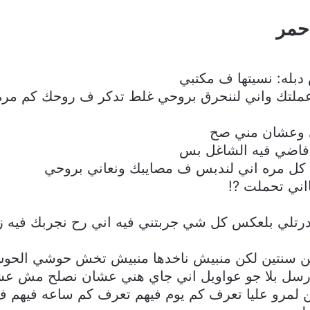
حمر
دبله: نسيتها ف مكتبي
لتك واني لننحرق بروحي غلط تدكر ف روحك كم مره 
ي وعشان مني صح
فاضي فيه الشاغل بس
 كل مره اني لندبس ف مصايبك ونعاني بروحي
اني تحملت ?!
 بلعكس كل شي جربتني فيه اني رح نجربك فيه ز مثل
من سنتين لكن منبيش ناخدها منبيش تخش حوشي الحوش ل
 رسل بلا جو عواويل اني جاي هني عشان نصلح مش عش
لمرو عليا تعرف كم يوم فيهم تعرف كم ساعه فيهم ف