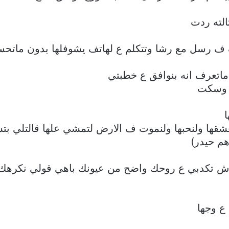
لته ردت
 ف رسل مع رشا وتتكلم ع لهاتف يشوفلها بدون ماتحس
اتعرف انه بنوافق ع خطبتي
، وسكت
نعشقها ولنحبها ولنموت ف الارض لتمشي علها قالتلي ب
م حيدر)
ش تكدبي ع روحك واضح من عيونك باهي قولي نكرهك ا
ع وجها